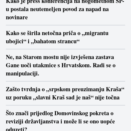
Kako je press konferencija na nogometnom SP-
u postala neutemeljen povod za napad na
novinare
Kako se širila netočna priča o „migrantu
ubojici“ i „bahatom strancu“
Ne, na Starom mostu nije izvješena zastava
Gane uoči utakmice s Hrvatskom. Radi se o
manipulaciji.
Zašto tvrdnja o „srpskom preuzimanju Kraša“
uz poruku „slavni Kraš sad je naš“ nije točna
Što znači prijedlog Domovinskog pokreta o
reviziji državljanstva i može li se ono uopće
oduzeti?