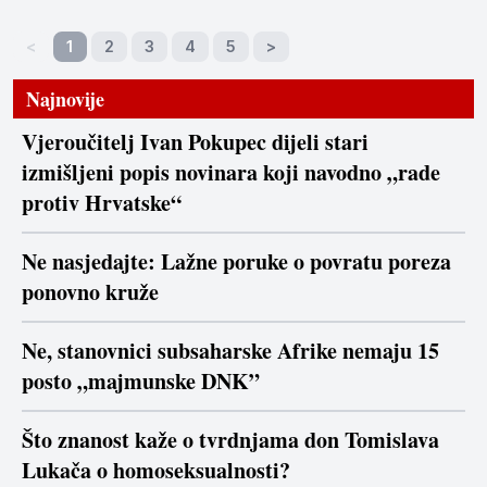
<
1
2
3
4
5
>
Najnovije
Vjeroučitelj Ivan Pokupec dijeli stari
izmišljeni popis novinara koji navodno „rade
protiv Hrvatske“
Ne nasjedajte: Lažne poruke o povratu poreza
ponovno kruže
Ne, stanovnici subsaharske Afrike nemaju 15
posto „majmunske DNK”
Što znanost kaže o tvrdnjama don Tomislava
Lukača o homoseksualnosti?