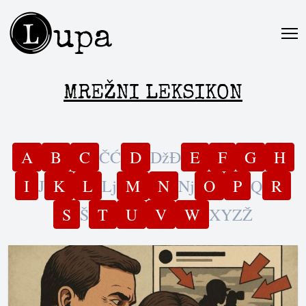
L
upa
MREŽNI LEKSIKON
A
B
C
Č
Ć
D
Dž
Đ
E
F
G
H
I
J
K
L
Lj
M
N
Nj
O
P
Q
R
S
Š
T
U
V
W
X
Y
Z
Ž