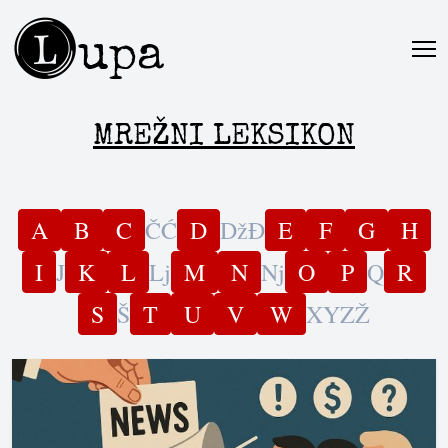
L
upa
MREŽNI LEKSIKON
A
B
C
Č
Ć
D
Dž
Đ
E
F
G
H
I
J
K
L
Lj
M
N
Nj
O
P
Q
R
S
Š
T
U
V
W
X
Y
Z
Ž