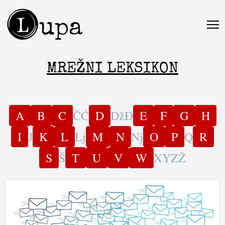
L
upa
MREŽNI LEKSIKON
A
B
C
Č
Ć
D
Dž
Đ
E
F
G
H
I
J
K
L
Lj
M
N
Nj
O
P
Q
R
S
Š
T
U
V
W
X
Y
Z
Ž