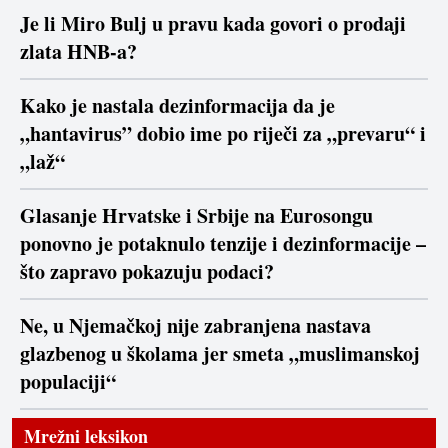
Je li Miro Bulj u pravu kada govori o prodaji
zlata HNB-a?
Kako je nastala dezinformacija da je
„hantavirus” dobio ime po riječi za „prevaru“ i
„laž“
Glasanje Hrvatske i Srbije na Eurosongu
ponovno je potaknulo tenzije i dezinformacije –
što zapravo pokazuju podaci?
Ne, u Njemačkoj nije zabranjena nastava
glazbenog u školama jer smeta „muslimanskoj
populaciji“
Mrežni leksikon