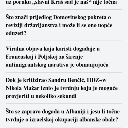
uz poruku „slavni Kraš sad je naš“ nije točna
Što znači prijedlog Domovinskog pokreta o
reviziji državljanstva i može li se ono uopće
oduzeti?
Viralna objava koja koristi događaje u
Francuskoj i Poljskoj za širenje
antimigrantskog narativa je obmanjujuća
Dok je kritizirao Sandru Benčić, HDZ-ov
Nikola Mažar iznio je tvrdnju koju je moguće
provjeriti u nekoliko sekundi
Što se zapravo događa u Albaniji i jesu li točne
tvrdnje o izraelskoj okupaciji albanske obale?