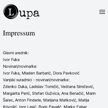
L
upa
Impressum
Glavni urednik:
Ivor Fuka
Novinari/novinarke:
Ivor Fuka, Mladen Barbarić, Dora Pavković
Vanjski suradnici - novinari/novinarke:
Zdenko Duka,
Ladislav Tomičić, Vedrana Simičević,
Margarita Perić
,
Stefan Gužvica,
Ana Benačić, Marin
Šarec,
Anton Finderle,
Marijana Matković,
Matija
Krivošić, Igor Lasić, Boris Pavelić, Marko Faber