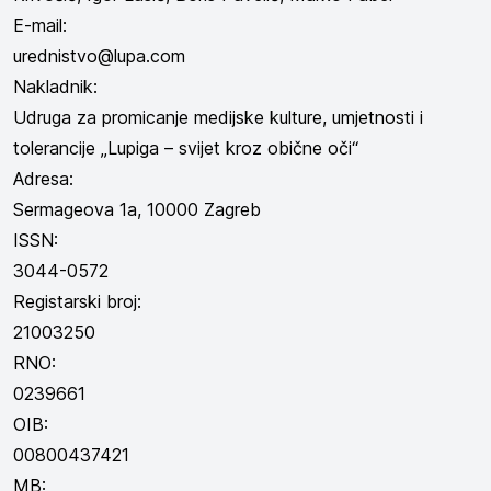
E-mail:
urednistvo@lupa.com
Nakladnik:
Udruga za promicanje medijske kulture, umjetnosti i
tolerancije „Lupiga – svijet kroz obične oči“
Adresa:
Sermageova 1a, 10000 Zagreb
ISSN:
3044-0572
Registarski broj:
21003250
RNO:
0239661
OIB:
00800437421
MB: