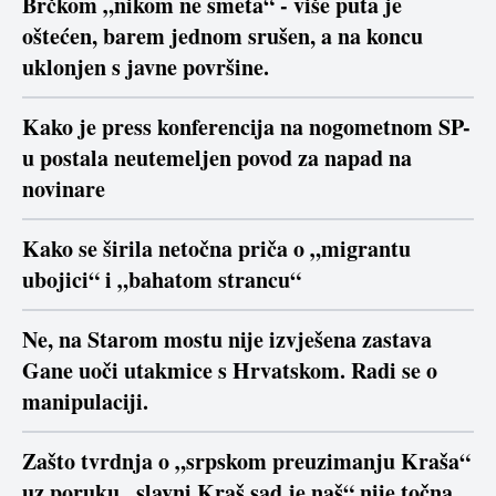
Brčkom „nikom ne smeta“ - više puta je
oštećen, barem jednom srušen, a na koncu
uklonjen s javne površine.
Kako je press konferencija na nogometnom SP-
u postala neutemeljen povod za napad na
novinare
Kako se širila netočna priča o „migrantu
ubojici“ i „bahatom strancu“
Ne, na Starom mostu nije izvješena zastava
Gane uoči utakmice s Hrvatskom. Radi se o
manipulaciji.
Zašto tvrdnja o „srpskom preuzimanju Kraša“
uz poruku „slavni Kraš sad je naš“ nije točna