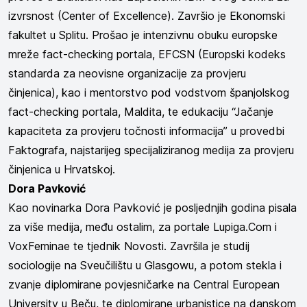
izvrsnost (Center of Excellence). Završio je Ekonomski
fakultet u Splitu. Prošao
je intenzivnu obuku
europske
mreže fact-checking portala, EFCSN (Europski kodeks
standarda za neovisne organizacije za provjeru
činjenica), kao i
mentorstvo pod vodstvom španjolskog
fact-checking portala, Maldita, te e
dukaciju “Jačanje
kapaciteta za provjeru točnosti informacija” u provedbi
Faktografa, najstarijeg specijaliziranog medija za provjeru
činjenica u Hrvatskoj.
Dora Pavković
Kao novinarka Dora Pavković je posljednjih godina pisala
za više medija, među ostalim, za portale Lupiga.Com i
VoxFeminae te tjednik Novosti. Završila je studij
sociologije na Sveučilištu u Glasgowu, a potom stekla i
zvanje diplomirane povjesničarke na Central European
University u Beču, te diplomirane urbanistice na danskom