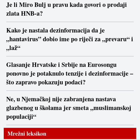
Je li Miro Bulj u pravu kada govori o prodaji
zlata HNB-a?
Kako je nastala dezinformacija da je
„hantavirus” dobio ime po riječi za „prevaru“ i
„laž“
Glasanje Hrvatske i Srbije na Eurosongu
ponovno je potaknulo tenzije i dezinformacije –
što zapravo pokazuju podaci?
Ne, u Njemačkoj nije zabranjena nastava
glazbenog u školama jer smeta „muslimanskoj
populaciji“
Mrežni leksikon