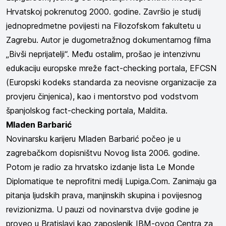
Hrvatskoj pokrenutog 2000. godine. Završio je studij
jednopredmetne povijesti na Filozofskom fakultetu u
Zagrebu. Autor je dugometražnog dokumentarnog filma
„Bivši neprijatelji“. Među ostalim, prošao je intenzivnu
edukaciju
europske mreže fact-checking portala, EFCSN
(Europski kodeks standarda za neovisne organizacije za
provjeru činjenica), kao i
mentorstvo pod vodstvom
španjolskog fact-checking portala, Maldita.
Mladen Barbarić
Novinarsku karijeru Mladen Barbarić počeo je u
zagrebačkom dopisništvu Novog lista 2006. godine.
Potom je radio za hrvatsko izdanje lista Le Monde
Diplomatique te neprofitni medij Lupiga.Com. Zanimaju ga
pitanja ljudskih prava, manjinskih skupina i povijesnog
revizionizma. U pauzi od novinarstva dvije godine je
proveo u Bratislavi kao zaposlenik IBM-ovog Centra za