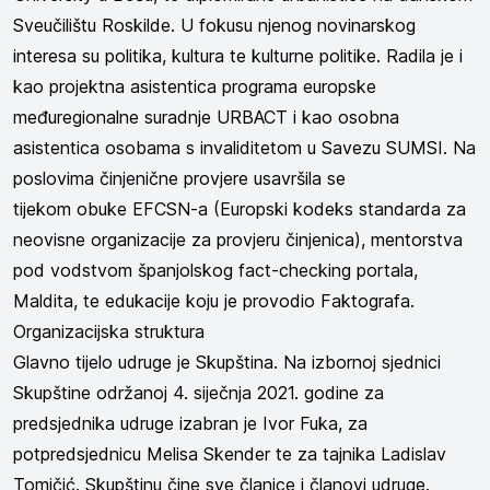
Sveučilištu Roskilde. U fokusu njenog novinarskog
interesa su politika, kultura te kulturne politike. Radila je i
kao projektna asistentica programa europske
međuregionalne suradnje URBACT i kao osobna
asistentica osobama s invaliditetom u Savezu SUMSI. Na
poslovima činjenične provjere usavršila se
tijekom
obuke
EFCSN-a (Europski kodeks standarda za
neovisne organizacije za provjeru činjenica),
mentorstva
pod vodstvom španjolskog fact-checking portala,
Maldita, te e
dukacije koju je provodio Faktografa.
Organizacijska struktura
Glavno tijelo udruge je Skupština. Na izbornoj sjednici
Skupštine održanoj 4. siječnja 2021. godine za
predsjednika udruge izabran je Ivor Fuka, za
potpredsjednicu Melisa Skender te za tajnika Ladislav
Tomičić. Skupštinu čine sve članice i članovi udruge.