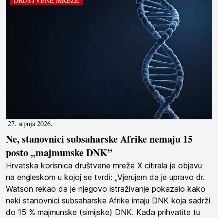
DRUŠTVENE MREŽE
27. srpnja 2026.
Ne, stanovnici subsaharske Afrike nemaju 15
posto „majmunske DNK”
Hrvatska korisnica društvene mreže X citirala je objavu
na engleskom u kojoj se tvrdi: „Vjerujem da je upravo dr.
Watson rekao da je njegovo istraživanje pokazalo kako
neki stanovnici subsaharske Afrike imaju DNK koja sadrži
do 15 % majmunske (simijske) DNK. Kada prihvatite tu