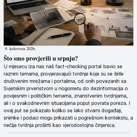
9. kolovoza 2026.
Što smo provjerili u srpnju?
U mjesecu iza nas naš fact-checking portal bavio se
raznim temama, provjeravajući tvrdnje koje su se širile
društvenim mrežama i portalima, od onih povezanih sa
Svjetskim prvenstvom u nogometu do dezinformacija o
povijesnim i političkim temama, znanstvenim tvrdnjama,
ali i o svakodnevnim situacijama poput povrata poreza. I
ovaj put se pokazalo koliko se lako stvarni događaji,
snimke i podaci mogu prikazati u pogrešnom kontekstu, a
nečija tvrdnja proširiti kao vjerodostojna činjenica.