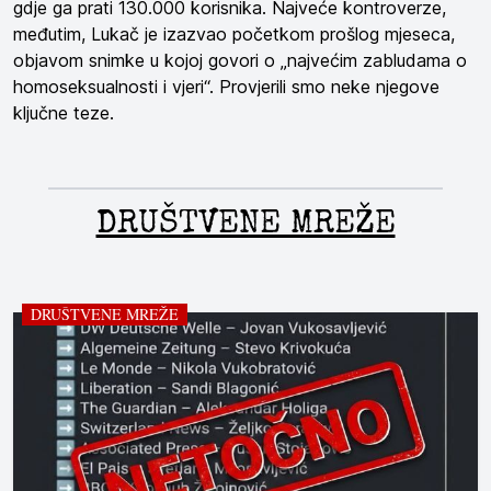
gdje ga prati 130.000 korisnika. Najveće kontroverze,
međutim, Lukač je izazvao početkom prošlog mjeseca,
objavom snimke u kojoj govori o „najvećim zabludama o
homoseksualnosti i vjeri“. Provjerili smo neke njegove
ključne teze.
DRUŠTVENE MREŽE
DRUŠTVENE MREŽE