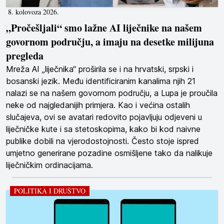
8. kolovoza 2026.
„Pročešljali“ smo lažne AI liječnike na našem
govornom području, a imaju na desetke milijuna
pregleda
Mreža AI „liječnika“ proširila se i na hrvatski, srpski i
bosanski jezik. Među identificiranim kanalima njih 21
nalazi se na našem govornom području, a Lupa je proučila
neke od najgledanijih primjera. Kao i većina ostalih
slučajeva, ovi se avatari redovito pojavljuju odjeveni u
liječničke kute i sa stetoskopima, kako bi kod naivne
publike dobili na vjerodostojnosti. Često stoje ispred
umjetno generirane pozadine osmišljene tako da nalikuje
liječničkim ordinacijama.
POLITIKA I DRUŠTVO