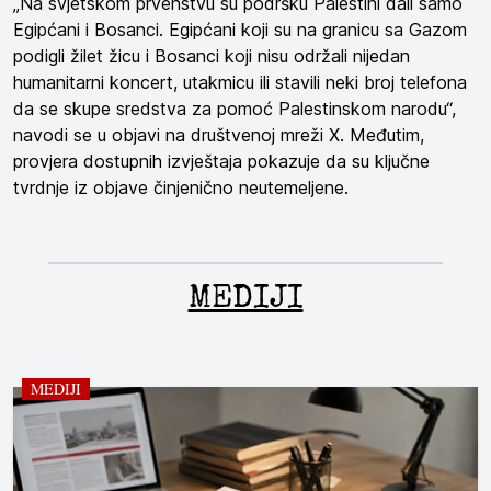
„Na svjetskom prvenstvu su podršku Palestini dali samo
Egipćani i Bosanci. Egipćani koji su na granicu sa Gazom
podigli žilet žicu i Bosanci koji nisu održali nijedan
humanitarni koncert, utakmicu ili stavili neki broj telefona
da se skupe sredstva za pomoć Palestinskom narodu“,
navodi se u objavi na društvenoj mreži X. Međutim,
provjera dostupnih izvještaja pokazuje da su ključne
tvrdnje iz objave činjenično neutemeljene.
MEDIJI
MEDIJI