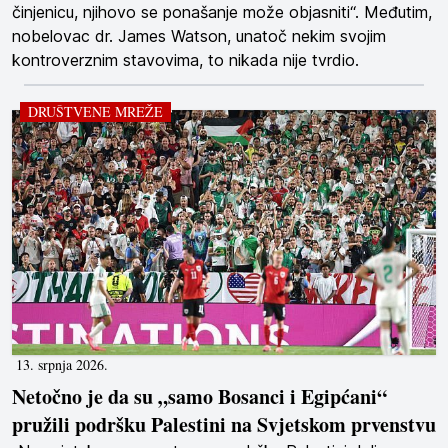
činjenicu, njihovo se ponašanje može objasniti“. Međutim,
nobelovac dr. James Watson, unatoč nekim svojim
kontroverznim stavovima, to nikada nije tvrdio.
DRUŠTVENE MREŽE
13. srpnja 2026.
Netočno je da su „samo Bosanci i Egipćani“
pružili podršku Palestini na Svjetskom prvenstvu