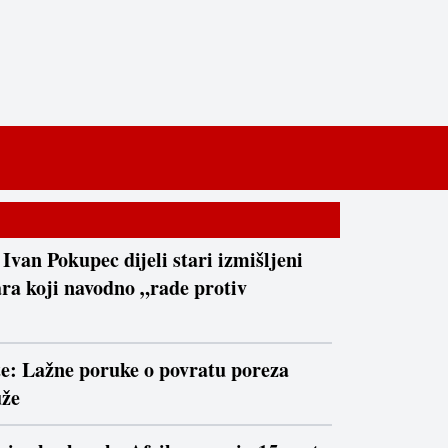
 Ivan Pokupec dijeli stari izmišljeni
ra koji navodno „rade protiv
te: Lažne poruke o povratu poreza
uže