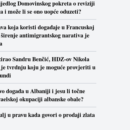
ijedlog Domovinskog pokreta o reviziji
a i može li se ono uopće oduzeti?
va koja koristi događaje u Francuskoj
a širenje antimigrantskog narativa je
a
izirao Sandru Benčić, HDZ-ov Nikola
je tvrdnju koju je moguće provjeriti u
kundi
vo događa u Albaniji i jesu li točne
raelskoj okupaciji albanske obale?
ulj u pravu kada govori o prodaji zlata