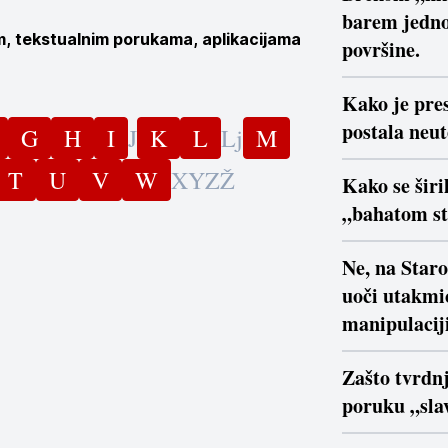
barem jedno
, tekstualnim porukama, aplikacijama
površine.
Kako je pre
postala neu
G
H
I
J
K
L
Lj
M
T
U
V
W
X
Y
Z
Ž
Kako se širi
„bahatom s
Ne, na Star
uoči utakmi
manipulaciji
Zašto tvrdn
poruku „slav