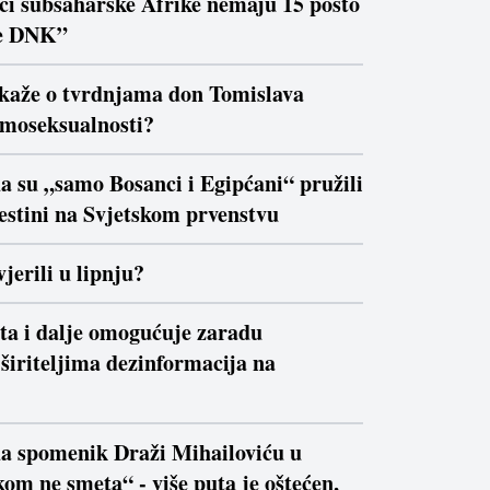
ici subsaharske Afrike nemaju 15 posto
e DNK”
 kaže o tvrdnjama don Tomislava
moseksualnosti?
a su „samo Bosanci i Egipćani“ pružili
estini na Svjetskom prvenstvu
jerili u lipnju?
ta i dalje omogućuje zaradu
širiteljima dezinformacija na
da spomenik Draži Mihailoviću u
om ne smeta“ - više puta je oštećen,