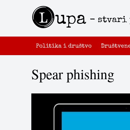
L
upa
- stvari
Politika i društvo
Društven
Spear phishing