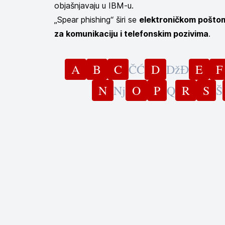
objašnjavaju u IBM-u.
„Spear phishing“ širi se
elektroničkom poštom
za komunikaciju i telefonskim pozivima
.
A
B
C
Č
Ć
D
Dž
Đ
E
F
N
Nj
O
P
Q
R
S
Š