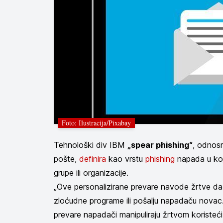
Foto: Ilustracija/Pixabay
Tehnološki div IBM
„spear phishing“
, odnosn
pošte,
definira
kao vrstu
phishing
napada u koj
grupe ili organizacije.
„Ove personalizirane prevare navode žrtve da 
zloćudne programe ili pošalju napadaču novac. 
prevare napadači manipuliraju žrtvom koristeći l