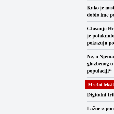
Kako je nast
dobio ime po
Glasanje Hr
je potaknulo
pokazuju po
Ne, u Njema
glazbenog u
populaciji“
Mrežni leksi
Digitalni tr
Lažne e-por