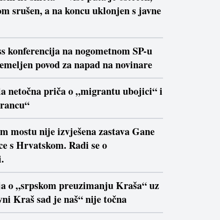
m srušen, a na koncu uklonjen s javne
ss konferencija na nogometnom SP-u
temeljen povod za napad na novinare
la netočna priča o „migrantu ubojici“ i
trancu“
om mostu nije izvješena zastava Gane
ce s Hrvatskom. Radi se o
.
ja o „srpskom preuzimanju Kraša“ uz
ni Kraš sad je naš“ nije točna