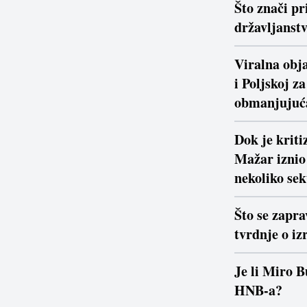
Što znači pr
državljanstv
Viralna obja
i Poljskoj z
obmanjujuć
Dok je krit
Mažar iznio 
nekoliko se
Što se zapra
tvrdnje o iz
Je li Miro B
HNB-a?