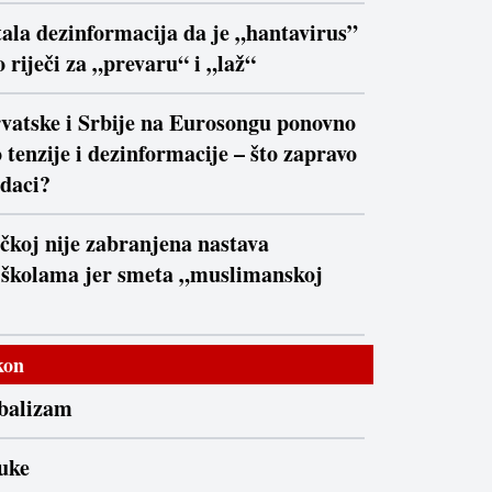
ala dezinformacija da je „hantavirus”
 riječi za „prevaru“ i „laž“
vatske i Srbije na Eurosongu ponovno
 tenzije i dezinformacije – što zapravo
daci?
čkoj nije zabranjena nastava
 školama jer smeta „muslimanskoj
kon
ibalizam
uke