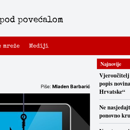
 pod povećalom
e mreže
Mediji
Najnovije
Vjeroučitelj
popis novina
Piše:
Mladen Barbarić
Hrvatske“
Ne nasjedaj
ponovno kr