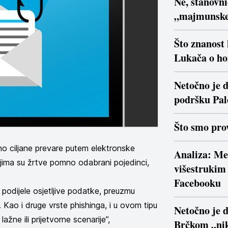
Ne, stanovn
„majmunsk
Što znanost
Lukača o ho
Netočno je d
podršku Pal
Što smo prov
o ciljane prevare putem elektronske
Analiza: Me
ima su žrtve pomno odabrani pojedinci,
višestrukim 
Facebooku
podijele osjetljive podatke, preuzmu
Kao i druge vrste phishinga, i u ovom tipu
Netočno je 
ažne ili prijetvorne scenarije”,
Brčkom „nik