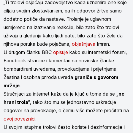
„Ti trolovi osjećaju zadovoljstvo kada uznemire one koje
ciljaju svojim zlostavljanjem, pa ih odgovor žrtve samo
dodatno potiče da nastave. Trolanje je uglavnom
usmjereno na izazivanje reakcije, bilo zato što trolovi
uživaju u gledanju kako ljudi pate, bilo zato što žele da
njihova poruka bude pojačana,
objašnjava
Imran.
U drugom članku BBC
opisuje
kako
su internetski forumi,
Facebook stranice i komentari na novinske članke
bombardirani uvredama, provokacijama i prijetnjama.
Žestina i osobna priroda uvreda
graniče s govorom
mržnje
.
Stručnjaci za internet kažu da je ključ u tome da se
„ne
hrani trola“
, tako što mu se jednostavno uskraćuje
odgovor na provokacije, o čemu više možete pročitati na
ovoj poveznici
.
U svojim istupima trolovi često koriste i dezinformacije i