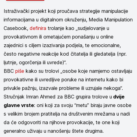
Istraživački projekt koji proučava strategije manipulacije
informacijama u digitalnom okruženju, Media Manipulation
Casebook,
definira
trolanje kao „sudjelovanje u
provokativnom ili ometajućem ponašanju u online
zajednici s ciljem izazivanja podjela, te emocionalne,
često negativne reakcije kod čitatelja ili gledatelja (npr.
ljutnje, ogorčenja ili uvrede)“.
BBC
piše
kako su trolovi „osobe koje namjerno ostavljaju
provokativne ili uvredljive poruke na internetu kako bi
privukle pažnju, izazvale probleme ili uzrujale nekoga“.
Stručnjak Imran Ahmed za BBC grupira trolove u
dvije
glavne vrste
: oni koji za svoju “metu” biraju javne osobe
s velikim brojem pratitelja na društvenim mrežama u nadi
da će odgovoriti na njihove provokacije, te one koji
generalno uživaju u nanošenju štete drugima.