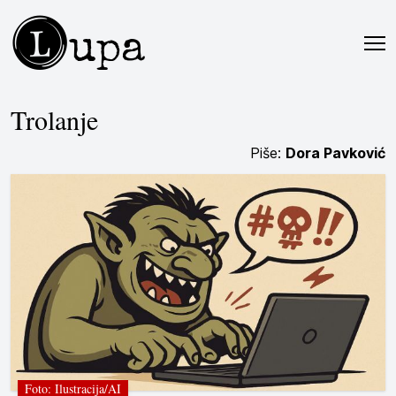
L
upa
Trolanje
Piše:
Dora Pavković
Foto: Ilustracija/AI