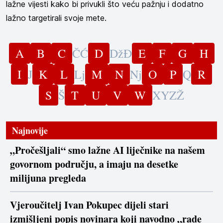
lažne vijesti kako bi privukli što veću pažnju i dodatno
lažno targetirali svoje mete.
A
B
C
Č
Ć
D
Dž
Đ
E
F
G
H
I
J
K
L
Lj
M
N
Nj
O
P
Q
R
S
Š
T
U
V
W
X
Y
Z
Ž
Najnovije
„Pročešljali“ smo lažne AI liječnike na našem
govornom području, a imaju na desetke
milijuna pregleda
Vjeroučitelj Ivan Pokupec dijeli stari
izmišljeni popis novinara koji navodno „rade