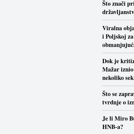
Što znači pr
državljanstv
Viralna obja
i Poljskoj z
obmanjujuć
Dok je krit
Mažar iznio 
nekoliko se
Što se zapra
tvrdnje o iz
Je li Miro B
HNB-a?