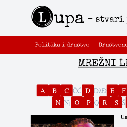
L
upa
- stvari
Politika i društvo
Društven
MREŽNI L
A
B
C
Č
Ć
D
Dž
Đ
E
F
N
Nj
O
P
Q
R
S
Š
Um