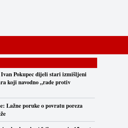
 Ivan Pokupec dijeli stari izmišljeni
ra koji navodno „rade protiv
te: Lažne poruke o povratu poreza
uže