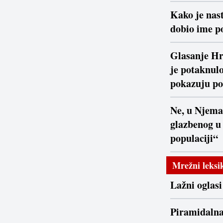
Kako je nast
dobio ime po
Glasanje Hr
je potaknulo
pokazuju po
Ne, u Njema
glazbenog u
populaciji“
Mrežni leksi
Lažni oglasi
Piramidaln