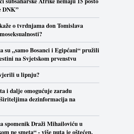
ici subsaharske Afrike nemaju 15 posto
e DNK”
 kaže o tvrdnjama don Tomislava
moseksualnosti?
a su „samo Bosanci i Egipćani“ pružili
estini na Svjetskom prvenstvu
jerili u lipnju?
ta i dalje omogućuje zaradu
širiteljima dezinformacija na
da spomenik Draži Mihailoviću u
om ne smeta“ - više puta je oštećen,