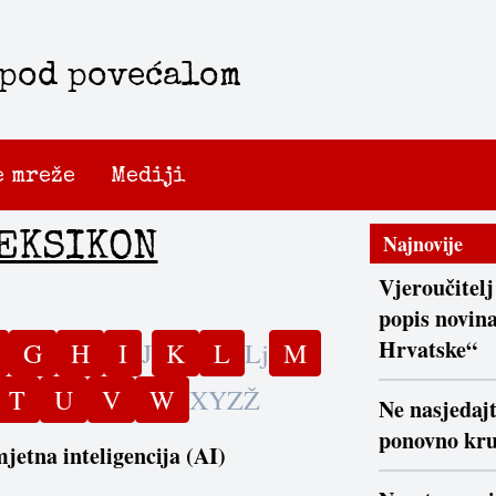
 pod povećalom
e mreže
Mediji
EKSIKON
Najnovije
Vjeroučitelj
popis novina
Hrvatske“
G
H
I
J
K
L
Lj
M
T
U
V
W
X
Y
Z
Ž
Ne nasjedaj
ponovno kr
jetna inteligencija (AI)