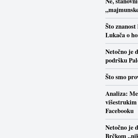
Ne, stanovn
„majmunsk
Što znanost
Lukača o ho
Netočno je d
podršku Pal
Što smo prov
Analiza: Me
višestrukim 
Facebooku
Netočno je 
Brčkom „nik