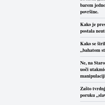
barem jedno
površine.
Kako je pre
postala neu
Kako se širi
„bahatom s
Ne, na Star
uoči utakmi
manipulaciji
Zašto tvrdn
poruku „slav