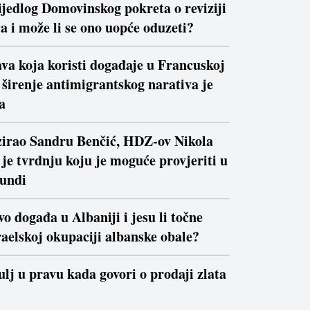
ijedlog Domovinskog pokreta o reviziji
a i može li se ono uopće oduzeti?
va koja koristi događaje u Francuskoj
a širenje antimigrantskog narativa je
a
izirao Sandru Benčić, HDZ-ov Nikola
je tvrdnju koju je moguće provjeriti u
kundi
vo događa u Albaniji i jesu li točne
raelskoj okupaciji albanske obale?
ulj u pravu kada govori o prodaji zlata