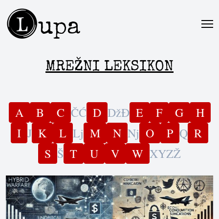
L
upa
MREŽNI LEKSIKON
A
B
C
Č
Ć
D
Dž
Đ
E
F
G
H
I
J
K
L
Lj
M
N
Nj
O
P
Q
R
S
Š
T
U
V
W
X
Y
Z
Ž