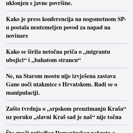
uklonjen s javne površine.
Kako je press konferencija na nogometnom SP-
u postala neutemeljen povod za napad na
novinare
Kako se širila netočna priča o „migrantu
ubojici“ i „bahatom strancu“
Ne, na Starom mostu nije izvješena zastava
Gane uoči utakmice s Hrvatskom. Radi se o
manipulaciji.
Zašto tvrdnja o „srpskom preuzimanju Kraša“
uz poruku „slavni Kraš sad je naš“ nije točna
Što znači prijedlog Domovinskog pokreta o