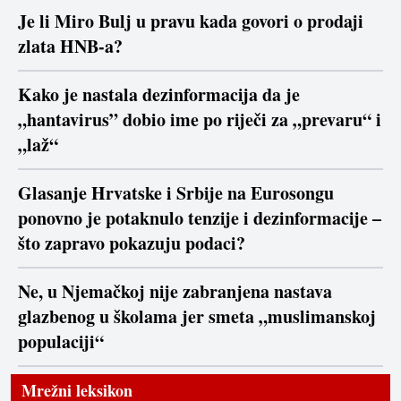
Je li Miro Bulj u pravu kada govori o prodaji
zlata HNB-a?
Kako je nastala dezinformacija da je
„hantavirus” dobio ime po riječi za „prevaru“ i
„laž“
Glasanje Hrvatske i Srbije na Eurosongu
ponovno je potaknulo tenzije i dezinformacije –
što zapravo pokazuju podaci?
Ne, u Njemačkoj nije zabranjena nastava
glazbenog u školama jer smeta „muslimanskoj
populaciji“
Mrežni leksikon