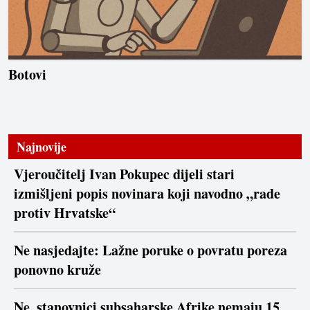
Botovi
Najnovije
Vjeroučitelj Ivan Pokupec dijeli stari
izmišljeni popis novinara koji navodno „rade
protiv Hrvatske“
Ne nasjedajte: Lažne poruke o povratu poreza
ponovno kruže
Ne, stanovnici subsaharske Afrike nemaju 15