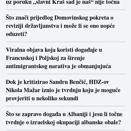
uz poruku „slavni Kraš sad je naš“ nije točna
Što znači prijedlog Domovinskog pokreta o
reviziji državljanstva i može li se ono uopće
oduzeti?
Viralna objava koja koristi događaje u
Francuskoj i Poljskoj za širenje
antimigrantskog narativa je obmanjujuća
Dok je kritizirao Sandru Benčić, HDZ-ov
Nikola Mažar iznio je tvrdnju koju je moguće
provjeriti u nekoliko sekundi
Što se zapravo događa u Albaniji i jesu li točne
tvrdnje o izraelskoj okupaciji albanske obale?