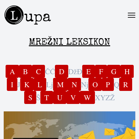
L
upa
MREŽNI LEKSIKON
A
B
C
Č
Ć
D
Dž
Đ
E
F
G
H
I
J
K
L
Lj
M
N
Nj
O
P
Q
R
S
Š
T
U
V
W
X
Y
Z
Ž