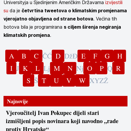
Universityja u Sjedinjenim Američkim Državama
izvijestili
su
da je
četvrtina tweetova o klimatskim promjenama
vjerojatno objavljena od strane botova
. Većina tih
botova bila je programirana
s ciljem širenja negiranja
klimatskih promjena
.
A
B
C
Č
Ć
D
Dž
Đ
E
F
G
H
I
J
K
L
Lj
M
N
Nj
O
P
Q
R
S
Š
T
U
V
W
X
Y
Z
Ž
Najnovije
Vjeroučitelj Ivan Pokupec dijeli stari
izmišljeni popis novinara koji navodno „rade
protiv Hrvatske“