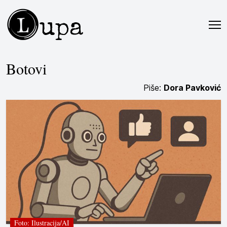
L
upa
Botovi
Piše:
Dora Pavković
Foto: Ilustracija/AI