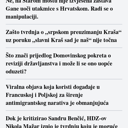
Ne, na Starom mostu nije izvješena zastava
Gane uoči utakmice s Hrvatskom. Radi se o
manipulaciji.
Zašto tvrdnja o „srpskom preuzimanju Kraša“
uz poruku „slavni Kraš sad je naš“ nije točna
Što znači prijedlog Domovinskog pokreta o
reviziji državljanstva i može li se ono uopće
oduzeti?
Viralna objava koja koristi događaje u
Francuskoj i Poljskoj za širenje
antimigrantskog narativa je obmanjujuća
Dok je kritizirao Sandru Benčić, HDZ-ov
Nikola Mažar iznio je tvrdnju koju je moguće