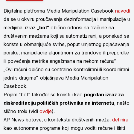
Digitalna platforma Media Manipulation Casebook
navodi
da se u okviru proučavanja dezinformacija i manipulacije u
medijima, izraz
„bot“
obično odnosi na “račune na
društvenim mrežama koji su automatizirani, a ponekad se
koriste u obmanjujuće svrhe, poput umjetnog pojačavanja
poruke, manipulacije algoritmom za trendove ili preporuke
ili povećanja metrika angažmana na nekom računu“.
„Ovi računi obično su centralno kontrolirani ili koordinirani
jedni s drugima”, objašnjava Media Manipulation
Casebook.
Pojam "bot" također se koristi i kao
pogrdan izraz za
diskreditaciju političkih protivnika na internetu
, nešto
slično trolu (vidi
ovdje
).
AP News botove, u kontekstu društvenih mreža,
definira
kao autonomne programe koji mogu voditi račune i širiti