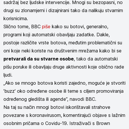
sadržaj bez ljudske intervencije. Mnogi su bezopasni, no
drugi su zlonamjerni i dizajnirani tako da nalikuju stvarnim
korisnicima.
Slično tome, BBC
piše
kako su botovi, generalno,
programi koji automatski obavljaju zadatke. Dakle,
postoje različite vrste botova, međutim problematični su
oni koje neki koriste na društvenim mrežama kako bi se
pretvarali da su stvarne osobe
, tako da automatski
pišu poruke ili obavljaju druge aktivnosti koje obično rade
ljudi.
„Ako se mnogo botova koristi zajedno, moguće je stvoriti
'buzz' oko određene osobe ili teme s ciljem promoviranja
određenog gledišta ili agende”, navodi BBC.
Na taj su način mnogi botovi iskorištavali strahove
povezane s koronavirusom, komentirajući objave s lažnim
osobnim pričama o Covidu-19. Istraživači s Brown