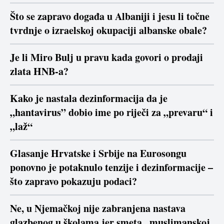
Što se zapravo događa u Albaniji i jesu li točne
tvrdnje o izraelskoj okupaciji albanske obale?
Je li Miro Bulj u pravu kada govori o prodaji
zlata HNB-a?
Kako je nastala dezinformacija da je
„hantavirus” dobio ime po riječi za „prevaru“ i
„laž“
Glasanje Hrvatske i Srbije na Eurosongu
ponovno je potaknulo tenzije i dezinformacije –
što zapravo pokazuju podaci?
Ne, u Njemačkoj nije zabranjena nastava
glazbenog u školama jer smeta „muslimanskoj