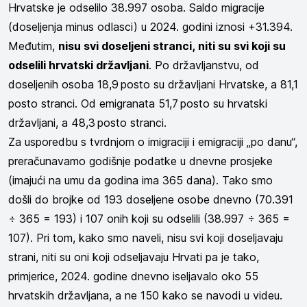
Hrvatske je odselilo 38.997 osoba. Saldo migracije
(doseljenja minus odlasci) u 2024. godini iznosi +31.394.
Međutim,
nisu svi doseljeni stranci, niti su svi koji su
odselili hrvatski državljani
. Po državljanstvu, od
doseljenih osoba 18,9 posto su državljani Hrvatske, a 81,1
posto stranci. Od emigranata 51,7 posto su hrvatski
državljani, a 48,3 posto stranci.
Za usporedbu s tvrdnjom o imigraciji i emigraciji „po danu“,
preračunavamo godišnje podatke u dnevne prosjeke
(imajući na umu da godina ima 365 dana). Tako smo
došli do brojke od 193 doseljene osobe dnevno (70.391
÷ 365 = 193) i 107 onih koji su odselili (38.997 ÷ 365 =
107). Pri tom, kako smo naveli, nisu svi koji doseljavaju
strani, niti su oni koji odseljavaju Hrvati pa je tako,
primjerice, 2024. godine dnevno iseljavalo oko 55
hrvatskih državljana, a ne 150 kako se navodi u videu.