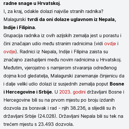
radne snage u Hrvatskoj
.
I, za kraj, odakle dolazi najviše stranih radnika?
Malagurski
tvrdi da oni dolaze uglavnom iz Nepala,
Indije i Filipina
.
Grupacija radnika iz ovih azijskih zemalja jest u porastu i
čini značajan udio među stranim radnicima (vidi
ovdje
i
ovdje
). Radnici iz Nepala, Indije i Filipina zaista su
značajno zastupljeni među novim radnicima u Hrvatskoj.
Međutim, vjerojatno s namjerom stvaranja određenog
dojma kod gledatelja, Malagurski zanemaruje činjenicu da
i dalje veliki udio dolazi iz susjednih zemalja poput
Bosne
i Hercegovine i Srbije
. U
2023. godini
državljani Bosne i
Hercegovine bili su na prvom mjestu po broju izdanih
dozvola za boravak i rad - njih 38.236, a slijedili su ih
državljani Srbije (24.028). Državljani Nepala bili su tek na
trećem mjestu s 23.493 dozvola.