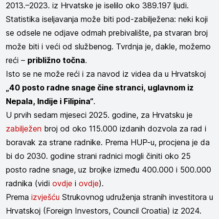
2013.–2023. iz Hrvatske je iselilo oko 389.197 ljudi.
Statistika iseljavanja može biti pod-zabilježena: neki koji
se odsele ne odjave odmah prebivalište, pa stvaran broj
može biti i veći od službenog. Tvrdnja je, dakle, možemo
reći –
približno točna
.
Isto se ne može reći i za navod iz videa da u Hrvatskoj
„40 posto radne snage čine stranci, uglavnom iz
Nepala, Indije i Filipina“
.
U prvih sedam mjeseci 2025. godine, za Hrvatsku je
zabilježen
broj od oko 115.000 izdanih dozvola za rad i
boravak za strane radnike. Prema HUP-u, procjena je da
bi do 2030. godine strani radnici mogli činiti oko 25
posto radne snage, uz brojke između 400.000 i 500.000
radnika (vidi
ovdje
i
ovdje
).
Prema
izvješću
Strukovnog udruženja stranih investitora u
Hrvatskoj (Foreign Investors, Council Croatia) iz 2024.