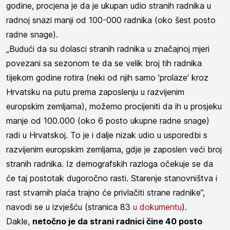
godine, procjena je da je ukupan udio stranih radnika u
radnoj snazi manji od 100-000 radnika (oko šest posto
radne snage).
„Budući da su dolasci stranih radnika u značajnoj mjeri
povezani sa sezonom te da se velik broj tih radnika
tijekom godine rotira (neki od njih samo 'prolaze' kroz
Hrvatsku na putu prema zaposlenju u razvijenim
europskim zemljama), možemo procijeniti da ih u prosjeku
manje od 100.000 (oko 6 posto ukupne radne snage)
radi u Hrvatskoj. To je i dalje nizak udio u usporedbi s
razvijenim europskim zemljama, gdje je zaposlen veći broj
stranih radnika. Iz demografskih razloga očekuje se da
će taj postotak dugoročno rasti. Starenje stanovništva i
rast stvarnih plaća trajno će privlačiti strane radnike”,
navodi se u izvješću (stranica 83
u dokumentu
).
Dakle,
netočno je da strani radnici čine 40 posto