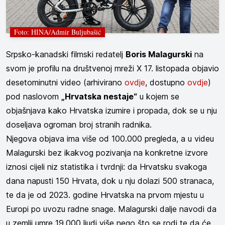
Foto: HINA/Admir Buljubašić
Srpsko-kanadski filmski redatelj
Boris Malagurski
na
svom je profilu na društvenoj mreži X 17. listopada objavio
desetominutni video (arhivirano
ovdje
, dostupno
ovdje
)
pod naslovom
„Hrvatska nestaje“
u kojem se
objašnjava kako Hrvatska izumire i propada, dok se u nju
doseljava ogroman broj stranih radnika.
Njegova objava ima više od 100.000 pregleda, a u videu
Malagurski bez ikakvog pozivanja na konkretne izvore
iznosi cijeli niz statistika i tvrdnji: da Hrvatsku svakoga
dana napusti 150 Hrvata, dok u nju dolazi 500 stranaca,
te da je od 2023. godine Hrvatska na prvom mjestu u
Europi po uvozu radne snage. Malagurski dalje navodi da
u zemlji umre 19.000 ljudi više nego što se rodi te da će