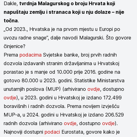
Dakle,
tvrdnja Malagurskog o broju Hrvata koji
napuštaju zemlju i stranaca koji u nju dolaze – nije
točna
.
„Od 2023., Hrvatska je na prvom mjestu u Europi po
uvozu radne snage”, dalje navodi Malagurski. Što govore
činjenice?
Prema
podacima
Svjetske banke, broj prvih radnih
dozvola izdavanih stranim državljanima u Hrvatskoj
porastao je s manje od 10.000 prije 2016. godine na
gotovo 80.000 u 2023. godini. Statistike Ministarstva
unutarnjih poslova (MUP) (arhivirano
ovdje
, dostupno
ovdje
), u 2023. godini u Hrvatskoj je izdano 172.499
boravišnih i radnih dozvola. Prema novijem izvješću
MUP-a, u 2024. godini u Hrvatskoj je izdano 206.529
radnih dozvola (arhivirano
ovdje
, dostupno
ovdje
).
Najnoviji dostupni
podaci
Eurostata, govore kako je