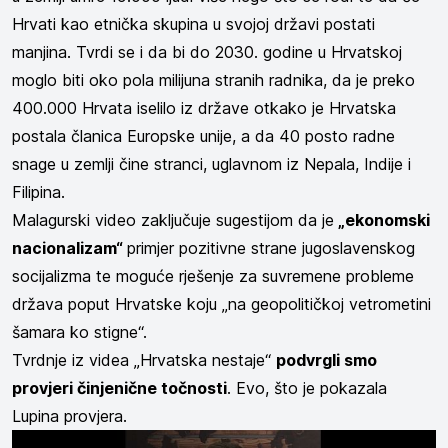
Hrvati kao etnička skupina u svojoj državi postati
manjina. Tvrdi se i da bi do 2030. godine u Hrvatskoj
moglo biti oko pola milijuna stranih radnika, da je preko
400.000 Hrvata iselilo iz države otkako je Hrvatska
postala članica Europske unije, a da 40 posto radne
snage u zemlji čine stranci, uglavnom iz Nepala, Indije i
Filipina.
Malagurski video zaključuje sugestijom da je
„ekonomski
nacionalizam“
primjer pozitivne strane jugoslavenskog
socijalizma te moguće rješenje za suvremene probleme
država poput Hrvatske koju „na geopolitičkoj vetrometini
šamara ko stigne“.
Tvrdnje iz videa „Hrvatska nestaje“
podvrgli smo
provjeri činjenične točnosti
. Evo, što je pokazala
Lupina provjera.