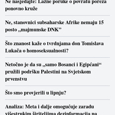
Ne nasjedajte: Lažne poruke o povratu poreza
ponovno kruže
Ne, stanovnici subsaharske Afrike nemaju 15
posto „majmunske DNK”
Što znanost kaže o tvrdnjama don Tomislava
Lukača o homoseksualnosti?
Netočno je da su „samo Bosanci i Egipćani“
pružili podršku Palestini na Svjetskom
prvenstvu
Što smo provjerili u lipnju?
Analiza: Meta i dalje omogućuje zaradu
višestrukim širiteljima dezinformacija na