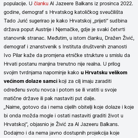
populacije. U
članku
Al Jazeere Balkans iz prosinca 2022.
godine, demograf s Hrvatskog katoličkog sveučilišta
Tado Jurić sugerirao je kako Hrvatskoj „prijeti“ sudbina
država poput Austrije i Njemačke, gdje je svaki četvrti
stanovnik stranac. Međutim, u istom članku, Dražen Živić,
demograf i znanstvenik s Instituta društvenih znanosti
Ivo Pilar kaže da promjena etničke strukture u smislu da
Hrvati postanu manjina trenutno nije realna. U prilog
svojim tvrdnjama napominje kako
u Hrvatsku velikom
većinom dolaze samci
koji za cilj imaju zaraditi
određenu svotu novca i potom se ili vratiti u svoje
matične države ili pak nastaviti put dalje.
„Naime, gotovo da i nema cijelih obitelji koje dolaze i koje
bi onda možda mogle i ostati nastaviti graditi život u
Hrvatskoj“, objasnio je Živić za Al Jazeeru Balkans.
Dodajmo i da nema javno dostupnih projekcija koje