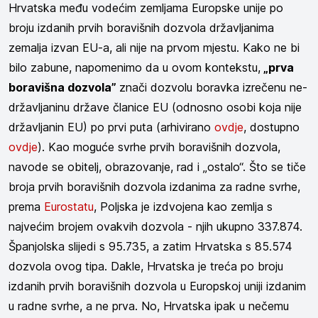
Hrvatska među vodećim zemljama Europske unije po
broju izdanih prvih boravišnih dozvola državljanima
zemalja izvan EU-a, ali nije na prvom mjestu. Kako ne bi
bilo zabune, napomenimo da u ovom kontekstu,
„prva
boravišna dozvola”
znači dozvolu boravka izrečenu ne-
državljaninu države članice EU (odnosno osobi koja nije
državljanin EU) po prvi puta (arhivirano
ovdje
, dostupno
ovdje
). Kao moguće svrhe prvih boravišnih dozvola,
navode se obitelj, obrazovanje, rad i „ostalo“. Što se tiče
broja prvih boravišnih dozvola izdanima za radne svrhe,
prema
Eurostatu
, Poljska je izdvojena kao zemlja s
najvećim brojem ovakvih dozvola - njih ukupno 337.874.
Španjolska slijedi s 95.735, a zatim Hrvatska s 85.574
dozvola ovog tipa. Dakle, Hrvatska je treća po broju
izdanih prvih boravišnih dozvola u Europskoj uniji izdanim
u radne svrhe, a ne prva. No, Hrvatska ipak u nečemu