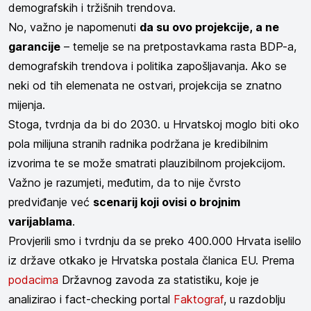
demografskih i tržišnih trendova.
No, važno je napomenuti
da su ovo projekcije, a ne
garancije
– temelje se na pretpostavkama rasta BDP-a,
demografskih trendova i politika zapošljavanja. Ako se
neki od tih elemenata ne ostvari, projekcija se znatno
mijenja.
Stoga, tvrdnja da bi do 2030. u Hrvatskoj moglo biti oko
pola milijuna stranih radnika podržana je kredibilnim
izvorima te se može smatrati plauzibilnom projekcijom.
Važno je razumjeti, međutim, da to nije čvrsto
predviđanje već
scenarij koji ovisi o brojnim
varijablama
.
Provjerili smo i tvrdnju da se preko 400.000 Hrvata iselilo
iz države otkako je Hrvatska postala članica EU. Prema
podacima
Državnog zavoda za statistiku, koje je
analizirao i fact-checking portal
Faktograf
, u razdoblju