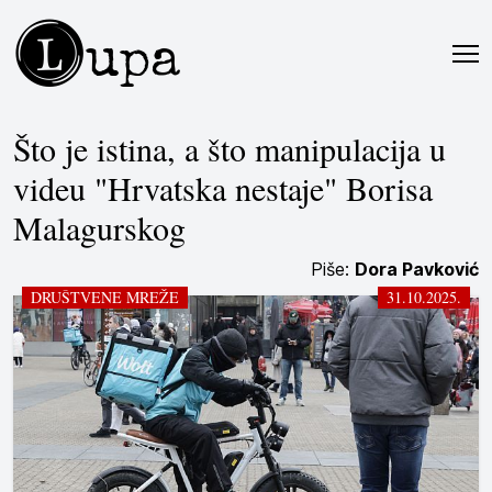
L
upa
Što je istina, a što manipulacija u
videu "Hrvatska nestaje" Borisa
Malagurskog
Piše:
Dora Pavković
DRUŠTVENE MREŽE
31.10.2025.