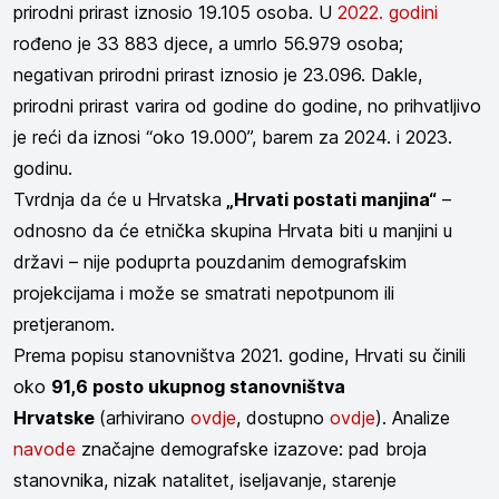
prirodni prirast iznosio 19.105 osoba. U
2022. godini
rođeno je 33 883 djece, a umrlo 56.979 osoba;
negativan prirodni prirast iznosio je 23.096. Dakle,
prirodni prirast varira od godine do godine, no prihvatljivo
je reći da iznosi “oko 19.000”, barem za 2024. i 2023.
godinu.
Tvrdnja da će u Hrvatska
„Hrvati postati manjina“
–
odnosno da će etnička skupina Hrvata biti u manjini u
državi – nije poduprta pouzdanim demografskim
projekcijama i može se smatrati nepotpunom ili
pretjeranom.
Prema popisu stanovništva 2021. godine, Hrvati su činili
oko
91,6 posto ukupnog stanovništva
Hrvatske
(arhivirano
ovdje
, dostupno
ovdje
). Analize
navode
značajne demografske izazove: pad broja
stanovnika, nizak natalitet, iseljavanje, starenje