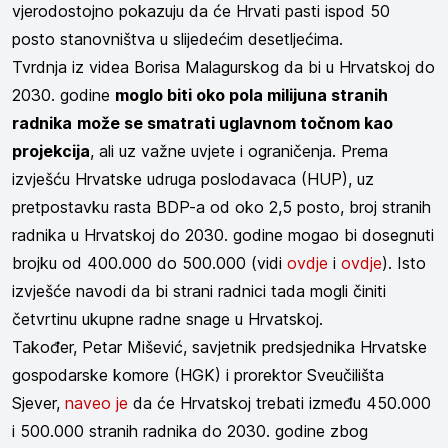
vjerodostojno pokazuju da će Hrvati pasti ispod 50
posto stanovništva u slijedećim desetljećima.
Tvrdnja iz videa Borisa Malagurskog da bi u Hrvatskoj do
2030. godine
moglo biti oko pola milijuna stranih
radnika
može se smatrati uglavnom točnom kao
projekcija
, ali uz važne uvjete i ograničenja. Prema
izvješću Hrvatske udruga poslodavaca (HUP), uz
pretpostavku rasta BDP-a od oko 2,5 posto, broj stranih
radnika u Hrvatskoj do 2030. godine mogao bi dosegnuti
brojku od 400.000 do 500.000 (vidi
ovdje
i
ovdje
). Isto
izvješće navodi da bi strani radnici tada mogli činiti
četvrtinu ukupne radne snage u Hrvatskoj.
Također, Petar Mišević, savjetnik predsjednika Hrvatske
gospodarske komore (HGK) i prorektor Sveučilišta
Sjever,
naveo je
da će Hrvatskoj trebati između 450.000
i 500.000 stranih radnika do 2030. godine zbog