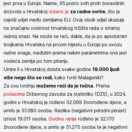
jest prva u Europi. Naime, 95 posto svih prvih boravišnih
dozvola u Hrvatskoj
izdano je
za radne svrhe
, što je
najviši udjel među zemljama EU. Ovaj visok udjel ukazuje
na značajnu ovisnost hrvatskog tržišta rada o stranoj
radnoj snazi. Ne može se reći, dakle, da je po apsolutnim
brojkama Hrvatska na prvom mjestu u Europi po uvozu
radne snage, međutim prema nekim parametrima ona jest
vodeća zemlja po tom pitanju.
Umire li u Hrvatskoj doista svake godine
19.000 ljudi
više nego što se rodi
, kako tvrdi Malagurski?
Za ovu tvrdnju
možemo reći da je točna
. Prema
podacima
Državnog zavoda za statistiku (DZS), u 2024.
godini u Hrvatskoj je rođeno 32.069 živorođene djece, a
umrlo je 51.080 osoba. Razlika (negativni prirodni prirast)
iznosi 19.011 osoba.
Godinu ranije
rođeno je 32.170
živorođene djece, a umrlo je 51.275 osoba te je negativni