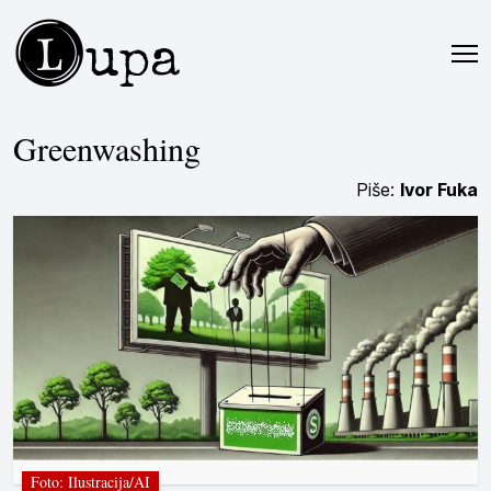
L
upa
Greenwashing
Piše:
Ivor Fuka
Foto: Ilustracija/AI