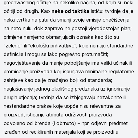
greenwashing očituje na nekoliko načina, od kojih su neki
očitiji od drugih. Kao
neke od taktika
ističu: tvrdnje da je
neka tvrtka na putu da smanji svoje emisije onečišćenja
na neto nulu, dok zapravo ne postoji vjerodostojan plan;
primjene namjerno obmanjujućih oznaka kao što su
"zeleno" ili "ekološki prihvatljivo", koje nemaju standardne
definicije i mogu se lako pogrešno protumačiti;
nagovještavanje da manje poboljšanje ima veliki učinak ili
promicanje proizvoda koji ispunjava minimalne regulatorne
zahtjeve kao da je značajno bolji od standarda;
naglašavanje jednog okolišnog predznaka uz ignoriranje
drugih utjecaja; tvrdnja da se izbjegavaju nezakonite ili
nestandardne prakse koje uopće nisu relevantne za
proizvod; isticanje atributa održivosti proizvoda
odvojeno od brenda (i obrnuto) – npr. odjevni predmet
izrađen od recikliranih materijala koji se proizvodi u