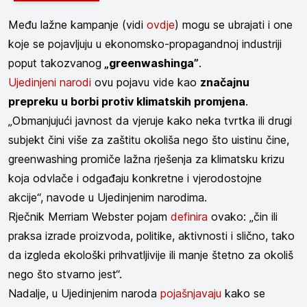
Među lažne kampanje (vidi
ovdje
) mogu se ubrajati i one
koje se pojavljuju u ekonomsko-propagandnoj industriji
poput takozvanog
„greenwashinga”
.
Ujedinjeni narodi
ovu pojavu vide kao
značajnu
prepreku u borbi protiv klimatskih promjena
.
„Obmanjujući javnost da vjeruje kako neka tvrtka ili drugi
subjekt čini više za zaštitu okoliša nego što uistinu čine,
greenwashing promiče lažna rješenja za klimatsku krizu
koja odvlače i odgađaju konkretne i vjerodostojne
akcije“, navode u Ujedinjenim narodima.
Rječnik Merriam Webster pojam
definira
ovako: „čin ili
praksa izrade proizvoda, politike, aktivnosti i slično, tako
da izgleda ekološki prihvatljivije ili manje štetno za okoliš
nego što stvarno jest“.
Nadalje, u Ujedinjenim naroda
pojašnjavaju
kako se