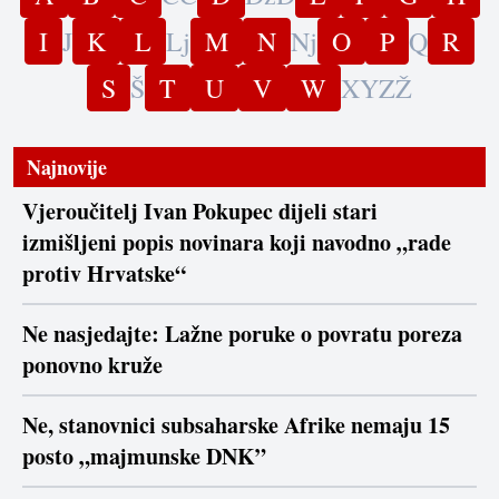
I
J
K
L
Lj
M
N
Nj
O
P
Q
R
S
Š
T
U
V
W
X
Y
Z
Ž
Najnovije
Vjeroučitelj Ivan Pokupec dijeli stari
izmišljeni popis novinara koji navodno „rade
protiv Hrvatske“
Ne nasjedajte: Lažne poruke o povratu poreza
ponovno kruže
Ne, stanovnici subsaharske Afrike nemaju 15
posto „majmunske DNK”