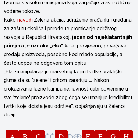
tvornici s visokim emisijama koja zagađuje zrak i obližnje
vodene tokove.
Kako
navodi
Zelena akcija, udruženje građanki i građana
za zaštitu okoliša i prirode te promicanje održivog
razvoja u Republici Hrvatskoj,
jedan od najeklatantnijih
primjera je oznaka „eko”
koja, provjereno, povećava
prodaju proizvoda, posebno kod mlađe populacije,
a
često uopće ne odgovara tom opisu.
„Eko-manipulacija je marketing kojim tvrtke praktički
glume da su 'zelene' i pritom zarađuju ... Nakon
prokazivanja lažne kampanje, javnost gubi povjerenje u
sve 'zelene' proizvode zbog čega se umanjuje kredibilitet
tvrtki koje doista jesu održive”, objašnjavaju u Zelenoj
akciji.
A
B
C
Č
Ć
D
Dž
Đ
E
F
G
H