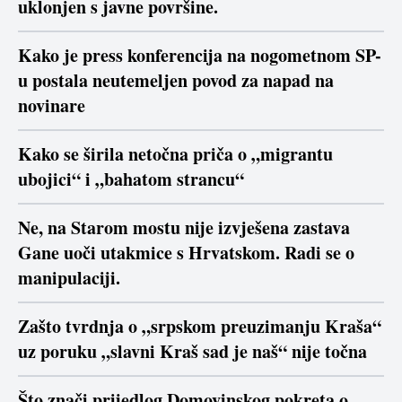
uklonjen s javne površine.
Kako je press konferencija na nogometnom SP-
u postala neutemeljen povod za napad na
novinare
Kako se širila netočna priča o „migrantu
ubojici“ i „bahatom strancu“
Ne, na Starom mostu nije izvješena zastava
Gane uoči utakmice s Hrvatskom. Radi se o
manipulaciji.
Zašto tvrdnja o „srpskom preuzimanju Kraša“
uz poruku „slavni Kraš sad je naš“ nije točna
Što znači prijedlog Domovinskog pokreta o