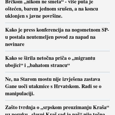
Brčkom „nikom ne smeta“ - više puta je
oštećen, barem jednom srušen, a na koncu
uklonjen s javne površine.
Kako je press konferencija na nogometnom SP-
u postala neutemeljen povod za napad na
novinare
Kako se širila netočna priča o „migrantu
ubojici“ i „bahatom strancu“
Ne, na Starom mostu nije izvješena zastava
Gane uoči utakmice s Hrvatskom. Radi se o
manipulaciji.
Zašto tvrdnja o „srpskom preuzimanju Kraša“
uz poruku „slavni Kraš sad je naš“ nije točna