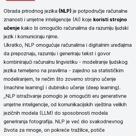
Obrada prirodnog jezika
(NLP)
je potpodručje računalne
znanosti i umjetne inteligencije (AI) koje
koristi strojno
učenje
kako bi omogućilo računalima da razumiju ljudski
jezik i komuniciraju njime.
Ukratko, NLP omogućuje računalima i digitalnim uređajima
da prepoznaju, razumiju i generiraju tekst i govor
kombinirajući računalnu lingvistiku - modeliranje ljudskog
jezika temeljeno na pravilima - zajedno sa statističkim
modeliranjem, te nečim što zovemo strojno učenje
(machine learning) i dubinsko učenje (deep learning).
„NLP istraživanje pomoglo je omogućiti eru generativne
umjetne inteligencije, od komunikacijskih vještina velikih
jezičnih modela (LLM) do sposobnosti modela
generiranja fotografija. NLP je već dio svakodnevnog
života za mnoge, on pokreće tražilice, potiče