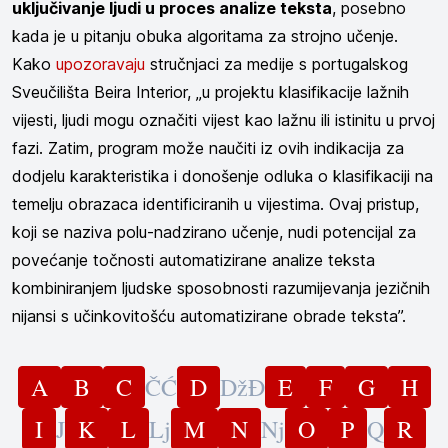
uključivanje ljudi u proces analize teksta
, posebno
kada je u pitanju obuka algoritama za strojno učenje.
Kako
upozoravaju
stručnjaci za medije s portugalskog
Sveučilišta Beira Interior, „u projektu klasifikacije lažnih
vijesti, ljudi mogu označiti vijest kao lažnu ili istinitu u prvoj
fazi. Zatim, program može naučiti iz ovih indikacija za
dodjelu karakteristika i donošenje odluka o klasifikaciji na
temelju obrazaca identificiranih u vijestima. Ovaj pristup,
koji se naziva polu-nadzirano učenje, nudi potencijal za
povećanje točnosti automatizirane analize teksta
kombiniranjem ljudske sposobnosti razumijevanja jezičnih
nijansi s učinkovitošću automatizirane obrade teksta”.
A
B
C
Č
Ć
D
Dž
Đ
E
F
G
H
I
J
K
L
Lj
M
N
Nj
O
P
Q
R