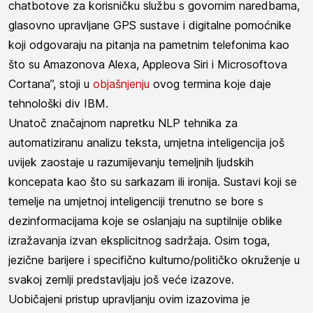
chatbotove za korisničku službu s govornim naredbama,
glasovno upravljane GPS sustave i digitalne pomoćnike
koji odgovaraju na pitanja na pametnim telefonima kao
što su Amazonova Alexa, Appleova Siri i Microsoftova
Cortana”, stoji u
objašnjenju
ovog termina koje daje
tehnološki div IBM.
Unatoč značajnom napretku NLP tehnika za
automatiziranu analizu teksta, umjetna inteligencija još
uvijek zaostaje u razumijevanju temeljnih ljudskih
koncepata kao što su sarkazam ili ironija. Sustavi koji se
temelje na umjetnoj inteligenciji trenutno se bore s
dezinformacijama koje se oslanjaju na suptilnije oblike
izražavanja izvan eksplicitnog sadržaja. Osim toga,
jezične barijere i specifično kulturno/političko okruženje u
svakoj zemlji predstavljaju još veće izazove.
Uobičajeni pristup upravljanju ovim izazovima je