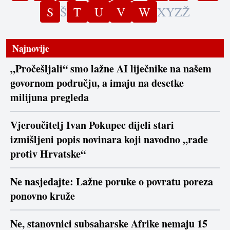
S
Š
T
U
V
W
X
Y
Z
Ž
Najnovije
„Pročešljali“ smo lažne AI liječnike na našem
govornom području, a imaju na desetke
milijuna pregleda
Vjeroučitelj Ivan Pokupec dijeli stari
izmišljeni popis novinara koji navodno „rade
protiv Hrvatske“
Ne nasjedajte: Lažne poruke o povratu poreza
ponovno kruže
Ne, stanovnici subsaharske Afrike nemaju 15