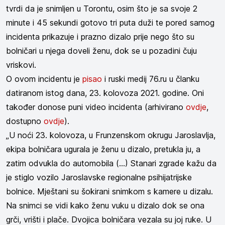
tvrdi da je snimljen u Torontu, osim što je sa svoje 2
minute i 45 sekundi gotovo tri puta duži te pored samog
incidenta prikazuje i prazno dizalo prije nego što su
bolničari u njega doveli ženu, dok se u pozadini čuju
vriskovi.
O ovom incidentu je
pisao
i ruski medij 76.ru u članku
datiranom istog dana, 23. kolovoza 2021. godine. Oni
također donose puni video incidenta (arhivirano
ovdje
,
dostupno
ovdje
).
„U noći 23. kolovoza, u Frunzenskom okrugu Jaroslavlja,
ekipa bolničara ugurala je ženu u dizalo, pretukla ju, a
zatim odvukla do automobila (...) Stanari zgrade kažu da
je stiglo vozilo Jaroslavske regionalne psihijatrijske
bolnice. Mještani su šokirani snimkom s kamere u dizalu.
Na snimci se vidi kako ženu vuku u dizalo dok se ona
grči, vrišti i plače. Dvojica bolničara vezala su joj ruke. U