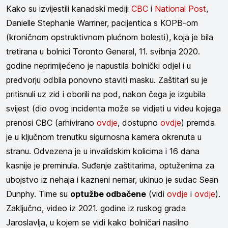
Kako su izvijestili kanadski mediji
CBC
i
National Post
,
Danielle Stephanie Warriner, pacijentica s KOPB-om
(kroničnom opstruktivnom plućnom bolesti), koja je bila
tretirana u bolnici Toronto General, 11. svibnja 2020.
godine neprimijećeno je napustila bolnički odjel i u
predvorju odbila ponovno staviti masku. Zaštitari su je
pritisnuli uz zid i oborili na pod, nakon čega je izgubila
svijest (dio ovog incidenta može se vidjeti u videu kojega
prenosi CBC (arhivirano
ovdje
, dostupno
ovdje
) premda
je u ključnom trenutku sigurnosna kamera okrenuta u
stranu. Odvezena je u invalidskim kolicima i 16 dana
kasnije je preminula. Suđenje zaštitarima, optuženima za
ubojstvo iz nehaja i kazneni nemar, ukinuo je sudac Sean
Dunphy. Time su
optužbe odbačene
(vidi
ovdje
i
ovdje
).
Zaključno, video iz 2021. godine iz ruskog grada
Jaroslavlja, u kojem se vidi kako bolničari nasilno