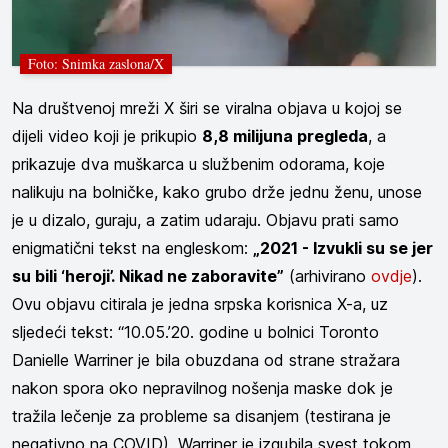
Foto: Snimka zaslona/X
Na društvenoj mreži X širi se viralna objava u kojoj se
dijeli video koji je prikupio
8,8 milijuna pregleda
, a
prikazuje dva muškarca u službenim odorama, koje
nalikuju na bolničke, kako grubo drže jednu ženu, unose
je u dizalo, guraju, a zatim udaraju. Objavu prati samo
enigmatični tekst na engleskom:
„2021 - Izvukli su se jer
su bili ‘heroji’. Nikad ne zaboravite”
(arhivirano
ovdje
).
Ovu objavu citirala je jedna srpska korisnica X-a, uz
sljedeći tekst: “10.05.’20. godine u bolnici Toronto
Danielle Warriner je bila obuzdana od strane stražara
nakon spora oko nepravilnog nošenja maske dok je
tražila lečenje za probleme sa disanjem (testirana je
negativno na COVID). Warriner je izgubila svest tokom