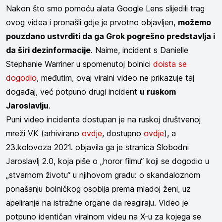
Nakon što smo pomoću alata Google Lens slijedili trag
ovog videa i pronašli gdje je prvotno objavljen,
možemo
pouzdano ustvrditi da ga Grok pogrešno predstavlja i
da širi dezinformacije
. Naime, incident s Danielle
Stephanie Warriner u spomenutoj bolnici
doista se
dogodio
, međutim, ovaj viralni video ne prikazuje taj
događaj, već potpuno drugi incident
u ruskom
Jaroslavlju
.
Puni video incidenta dostupan je na ruskoj društvenoj
mreži VK (arhivirano
ovdje
, dostupno
ovdje
), a
23.kolovoza 2021. objavila ga je stranica Slobodni
Jaroslavlj 2.0, koja piše o „horor filmu“ koji se dogodio u
„stvarnom životu“ u njihovom gradu: o skandaloznom
ponašanju bolničkog osoblja prema mladoj ženi, uz
apeliranje na istražne organe da reagiraju. Video je
potpuno identičan viralnom videu na X-u za kojega se