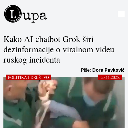
L
upa
Kako AI chatbot Grok širi
dezinformacije o viralnom videu
ruskog incidenta
Piše:
Dora Pavković
POLITIKA I DRUŠTVO
20.11.2025.