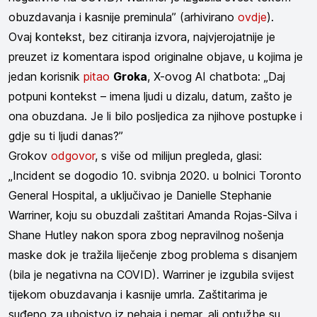
obuzdavanja i kasnije preminula” (arhivirano
ovdje
).
Ovaj kontekst, bez citiranja izvora, najvjerojatnije je
preuzet iz komentara ispod originalne objave, u kojima je
jedan korisnik
pitao
Groka
, X-ovog AI chatbota: „Daj
potpuni kontekst – imena ljudi u dizalu, datum, zašto je
ona obuzdana. Je li bilo posljedica za njihove postupke i
gdje su ti ljudi danas?”
Grokov
odgovor
, s više od milijun pregleda, glasi:
„Incident se dogodio 10. svibnja 2020. u bolnici Toronto
General Hospital, a uključivao je Danielle Stephanie
Warriner, koju su obuzdali zaštitari Amanda Rojas-Silva i
Shane Hutley nakon spora zbog nepravilnog nošenja
maske dok je tražila liječenje zbog problema s disanjem
(bila je negativna na COVID). Warriner je izgubila svijest
tijekom obuzdavanja i kasnije umrla. Zaštitarima je
suđeno za ubojstvo iz nehaja i nemar, ali optužbe su