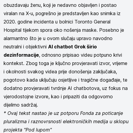
obuzdavaju ženu, koji je nedavno objavljen i postao
viralan na X-u, pogrešno je predstavljen kao snimka iz
2020. godine incidenta u bolnici Toronto General
Hospital tijekom spora oko nošenja maske. Posebno je
alarmantno što je u ovom slučaju upravo navodno
neutralni i objektivni
AI chatbot Grok širio
dezinformacije
, odnosno pripisao videu potpuno krivi
kontekst. Zbog toga je ključno provjeravati izvor, vrijeme
i okolnosti svakog videa prije donošenja zaključaka,
pogotovo kada uključuju osjetljive i tragične događaje, te
dodatno provjeravati tvrdnje AI chatbotova, uz fokus na
vjerodostojne izvore, kao i pripaziti da odgovorno
dijelimo sadržaj.
* Ovaj tekst nastao je uz potporu Fonda za poticanje
pluralizma i raznovrsnosti elektroničkih medija u sklopu
projekta "Pod lupom"