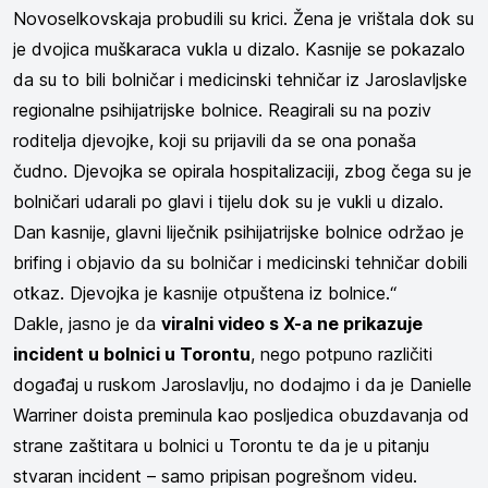
Novoselkovskaja probudili su krici. Žena je vrištala dok su
je dvojica muškaraca vukla u dizalo. Kasnije se pokazalo
da su to bili bolničar i medicinski tehničar iz Jaroslavljske
regionalne psihijatrijske bolnice. Reagirali su na poziv
roditelja djevojke, koji su prijavili da se ona ponaša
čudno. Djevojka se opirala hospitalizaciji, zbog čega su je
bolničari udarali po glavi i tijelu dok su je vukli u dizalo.
Dan kasnije, glavni liječnik psihijatrijske bolnice održao je
brifing i objavio da su bolničar i medicinski tehničar dobili
otkaz. Djevojka je kasnije otpuštena iz bolnice.“
Dakle, jasno je da
viralni video s X-a ne prikazuje
incident u bolnici u Torontu
, nego potpuno različiti
događaj u ruskom Jaroslavlju, no dodajmo i da je Danielle
Warriner doista preminula kao posljedica obuzdavanja od
strane zaštitara u bolnici u Torontu te da je u pitanju
stvaran incident – samo pripisan pogrešnom videu.