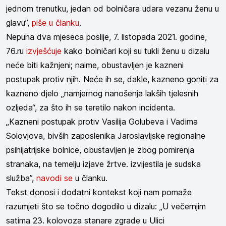
jednom trenutku, jedan od bolničara udara vezanu ženu u
glavu”,
piše u članku
.
Nepuna dva mjeseca poslije, 7. listopada 2021. godine,
76.ru
izvješćuje
kako bolničari koji su tukli ženu u dizalu
neće biti kažnjeni; naime, obustavljen je kazneni
postupak protiv njih. Neće ih se, dakle, kazneno goniti za
kazneno djelo „namjernog nanošenja lakših tjelesnih
ozljeda“, za što ih se teretilo nakon incidenta.
„Kazneni postupak protiv Vasilija Golubeva i Vadima
Solovjova, bivših zaposlenika Jaroslavljske regionalne
psihijatrijske bolnice, obustavljen je zbog pomirenja
stranaka, na temelju izjave žrtve. izvijestila je sudska
služba”,
navodi se
u članku.
Tekst donosi i dodatni kontekst koji nam pomaže
razumjeti što se točno dogodilo u dizalu: „U večernjim
satima 23. kolovoza stanare zgrade u Ulici