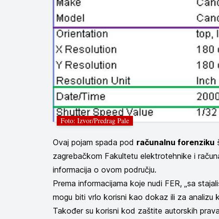
Foto: Izvor/Predrag Pale
Ovaj pojam spada pod
računalnu forenziku
š
zagrebačkom Fakultetu elektrotehnike i raču
informacija o ovom području.
Prema informacijama koje nudi FER, „sa stajal
mogu biti vrlo korisni kao dokaz ili za analizu 
Također su korisni kod zaštite autorskih prava