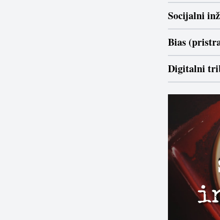
Socijalni in
Bias (pristr
Digitalni tr