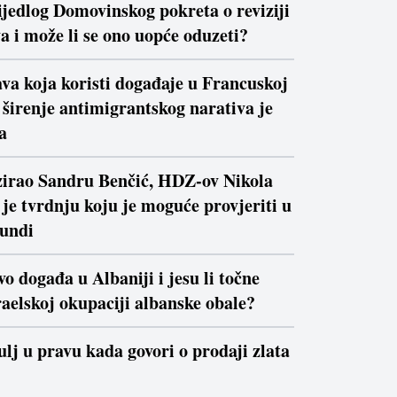
ijedlog Domovinskog pokreta o reviziji
a i može li se ono uopće oduzeti?
va koja koristi događaje u Francuskoj
a širenje antimigrantskog narativa je
a
izirao Sandru Benčić, HDZ-ov Nikola
je tvrdnju koju je moguće provjeriti u
kundi
vo događa u Albaniji i jesu li točne
raelskoj okupaciji albanske obale?
ulj u pravu kada govori o prodaji zlata