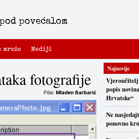
 pod povećalom
e mreže
Mediji
Najnovije
aka fotografije
Vjeroučitelj
popis novina
Piše:
Mladen Barbarić
Hrvatske“
Ne nasjedaj
ponovno kr