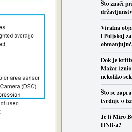
Što znači pr
državljanstv
Viralna obja
i Poljskoj z
obmanjujuć
Dok je krit
Mažar iznio 
nekoliko se
Što se zapra
tvrdnje o iz
Je li Miro B
HNB-a?