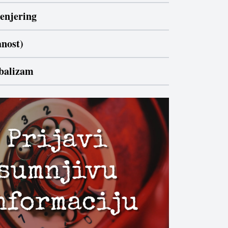
ženjering
anost)
ibalizam