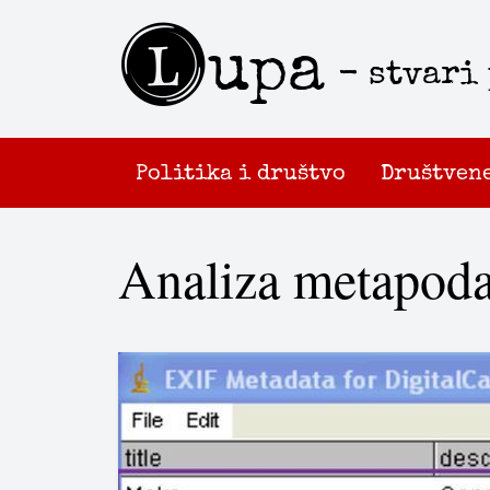
L
upa
- stvari
Politika i društvo
Društven
Analiza metapodat