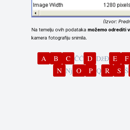
(Izvor: Pred
Na temelju ovih podataka
možemo odrediti vr
kamera fotografiju snimila.
A
B
C
Č
Ć
D
Dž
Đ
E
F
N
Nj
O
P
Q
R
S
Š