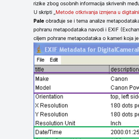
rizike zbog osobnih informacija skrivenih među
U skripti „
Metode otkrivanja izmjena u digitaln
Pale
obrađuje se i tema analize metapodataka
pohranu metapodataka navodi i EXIF (Exchang
ciljem pohrane metapodataka o kameri koja je n