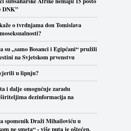
ici subsaharske Afrike nemaju 15 posto
e DNK”
 kaže o tvrdnjama don Tomislava
moseksualnosti?
a su „samo Bosanci i Egipćani“ pružili
estini na Svjetskom prvenstvu
jerili u lipnju?
ta i dalje omogućuje zaradu
širiteljima dezinformacija na
da spomenik Draži Mihailoviću u
om ne smeta“ - više puta je oštećen,