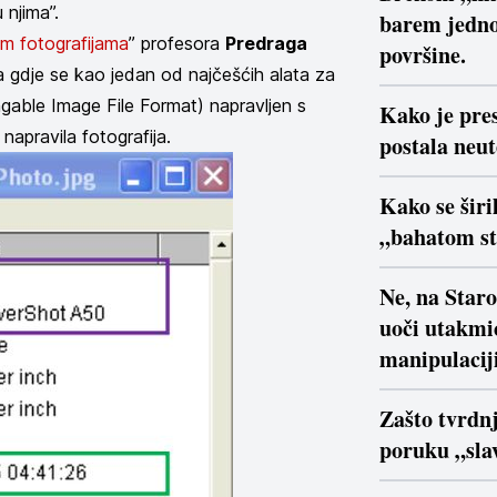
 njima”.
barem jedno
im fotografijama
” profesora
Predraga
površine.
 gdje se kao jedan od najčešćih alata za
able Image File Format) napravljen s
Kako je pre
apravila fotografija.
postala neu
Kako se širi
„bahatom s
Ne, na Star
uoči utakmi
manipulaciji
Zašto tvrdn
poruku „slav