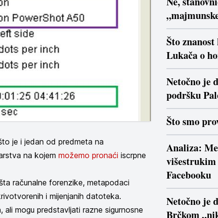
Ne, stanovn
„majmunsk
Što znanost
Lukača o ho
Netočno je d
podršku Pal
Što smo prov
to je i jedan od predmeta na
Analiza: Me
narstva na kojem
možemo pronaći
iscrpne
višestrukim 
Facebooku
išta računalne forenzike, metapodaci
krivotvorenih i mijenjanih datoteka.
Netočno je 
, ali mogu predstavljati razne sigurnosne
Brčkom „nik