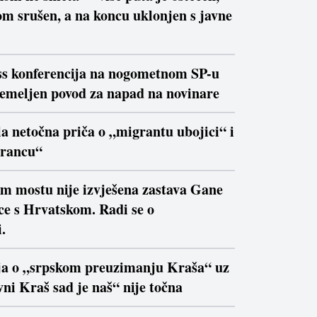
m srušen, a na koncu uklonjen s javne
ss konferencija na nogometnom SP-u
temeljen povod za napad na novinare
la netočna priča o „migrantu ubojici“ i
trancu“
om mostu nije izvješena zastava Gane
ce s Hrvatskom. Radi se o
.
ja o „srpskom preuzimanju Kraša“ uz
ni Kraš sad je naš“ nije točna