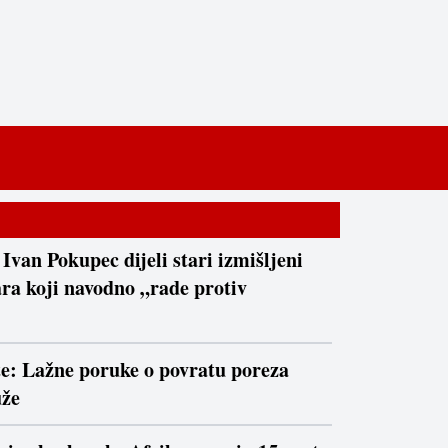
 Ivan Pokupec dijeli stari izmišljeni
ra koji navodno „rade protiv
te: Lažne poruke o povratu poreza
uže