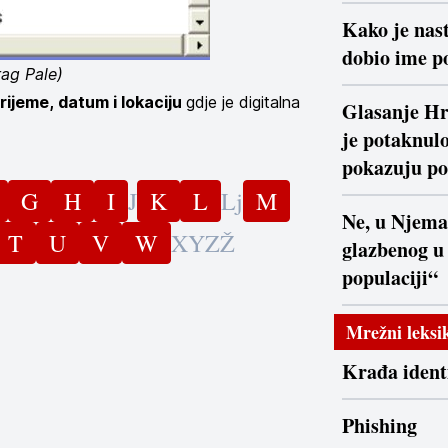
Kako je nast
dobio ime po
rag Pale)
ijeme, datum i lokaciju
gdje je digitalna
Glasanje Hr
je potaknulo
pokazuju po
G
H
I
J
K
L
Lj
M
Ne, u Njema
T
U
V
W
X
Y
Z
Ž
glazbenog u
populaciji“
Mrežni leksi
Krađa ident
Phishing