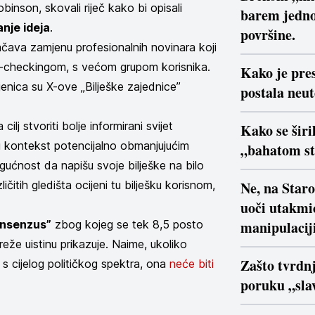
inson, skovali riječ kako bi opisali
barem jedno
anje ideja
.
površine.
čava zamjenu profesionalnih novinara koji
-checkingom, s većom grupom korisnika.
Kako je pre
jenica su X-ove „Bilješke zajednice”
postala neu
lj stvoriti bolje informirani svijet
Kako se širi
u kontekst potencijalno obmanjujućim
„bahatom s
ućnost da napišu svoje bilješke na bilo
ičitih gledišta ocijeni tu bilješku korisnom,
Ne, na Star
uoči utakmi
onsenzus”
zbog kojeg se tek 8,5 posto
manipulaciji
eže uistinu prikazuje. Naime, ukoliko
Zašto tvrdn
 s cijelog političkog spektra, ona
neće biti
poruku „slav