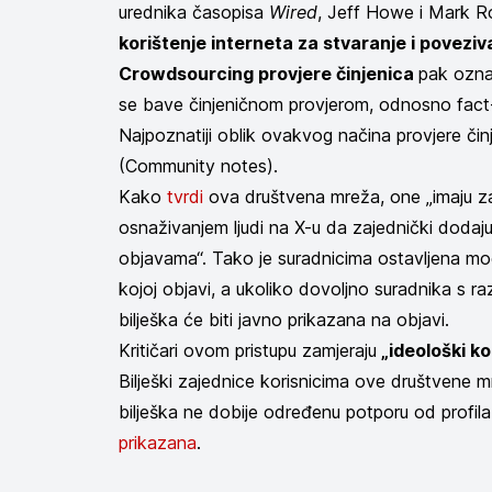
urednika časopisa
Wired
, Jeff Howe i Mark Rob
korištenje interneta za stvaranje i poveziv
Crowdsourcing provjere činjenica
pak ozna
se bave činjeničnom provjerom, odnosno fact
Najpoznatiji oblik ovakvog načina provjere čin
(Community notes).
Kako
tvrdi
ova društvena mreža, one „imaju za ci
osnaživanjem ljudi na X-u da zajednički dodaj
objavama“. Tako je suradnicima ostavljena mog
kojoj objavi, a ukoliko dovoljno suradnika s razl
bilješka će biti javno prikazana na objavi.
Kritičari ovom pristupu zamjeraju
„ideološki k
Bilješki zajednice korisnicima ove društvene mr
bilješka ne dobije određenu potporu od profila
prikazana
.