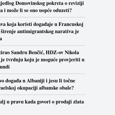
ijedlog Domovinskog pokreta o reviziji
a i može li se ono uopće oduzeti?
va koja koristi događaje u Francuskoj
a širenje antimigrantskog narativa je
a
izirao Sandru Benčić, HDZ-ov Nikola
je tvrdnju koju je moguće provjeriti u
kundi
vo događa u Albaniji i jesu li točne
raelskoj okupaciji albanske obale?
ulj u pravu kada govori o prodaji zlata