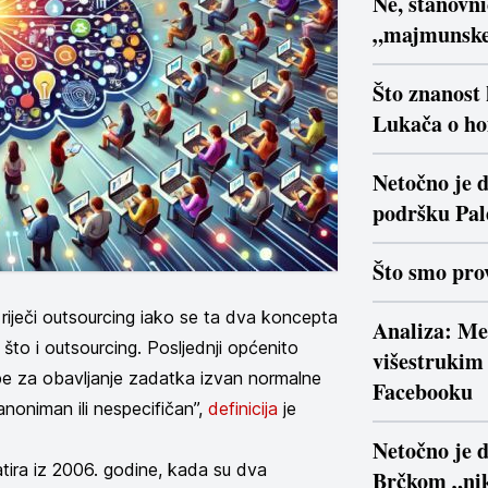
Ne, stanovn
„majmunsk
Što znanost
Lukača o ho
Netočno je d
podršku Pal
Što smo prov
riječi outsourcing iako se ta dva koncepta
Analiza: Me
što i outsourcing. Posljednji općenito
višestrukim 
upe za obavljanje zadatka izvan normalne
Facebooku
anoniman ili nespecifičan”,
definicija
je
Netočno je 
tira iz 2006. godine, kada su dva
Brčkom „nik