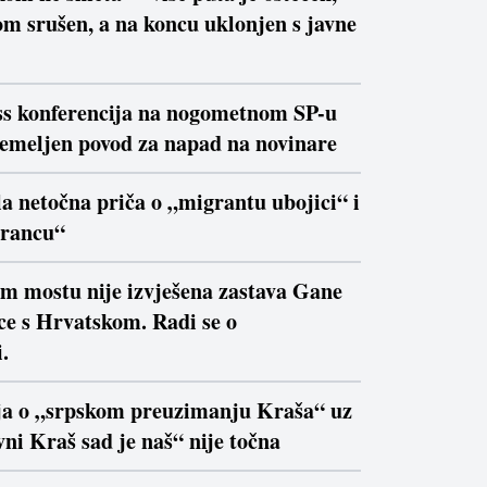
m srušen, a na koncu uklonjen s javne
ss konferencija na nogometnom SP-u
temeljen povod za napad na novinare
la netočna priča o „migrantu ubojici“ i
trancu“
om mostu nije izvješena zastava Gane
ce s Hrvatskom. Radi se o
.
ja o „srpskom preuzimanju Kraša“ uz
ni Kraš sad je naš“ nije točna