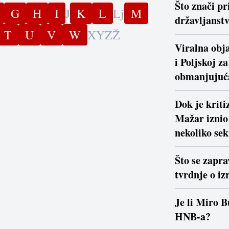
Što znači pr
G
H
I
J
K
L
Lj
M
državljanstv
T
U
V
W
X
Y
Z
Ž
Viralna obja
i Poljskoj z
obmanjujuć
Dok je krit
Mažar iznio 
nekoliko se
Što se zapra
tvrdnje o iz
Je li Miro B
HNB-a?