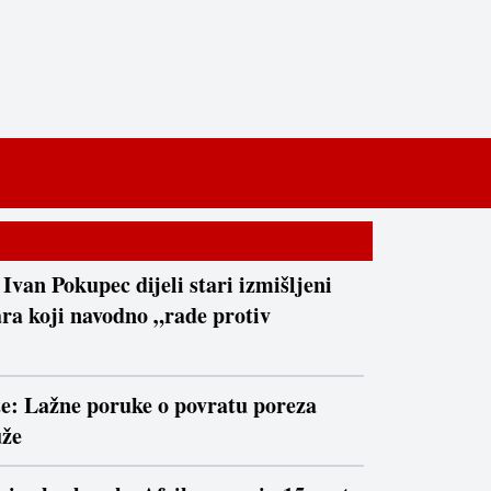
 Ivan Pokupec dijeli stari izmišljeni
ra koji navodno „rade protiv
te: Lažne poruke o povratu poreza
uže