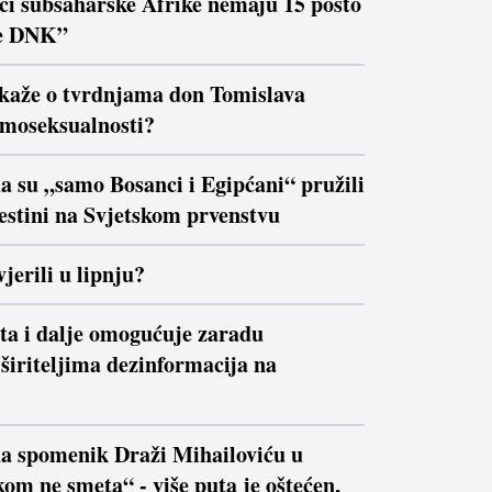
ici subsaharske Afrike nemaju 15 posto
e DNK”
 kaže o tvrdnjama don Tomislava
moseksualnosti?
a su „samo Bosanci i Egipćani“ pružili
estini na Svjetskom prvenstvu
jerili u lipnju?
ta i dalje omogućuje zaradu
širiteljima dezinformacija na
da spomenik Draži Mihailoviću u
om ne smeta“ - više puta je oštećen,