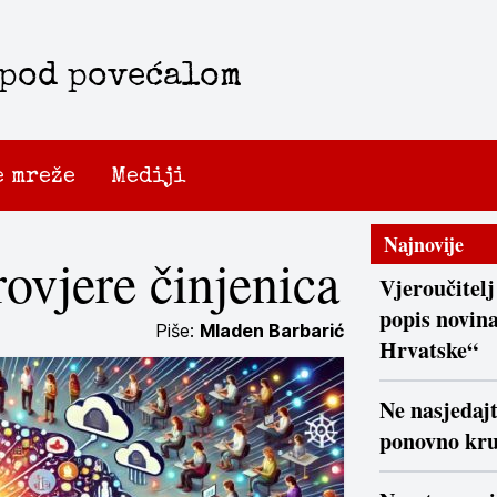
 pod povećalom
e mreže
Mediji
Najnovije
ovjere činjenica
Vjeroučitelj
popis novina
Piše:
Mladen Barbarić
Hrvatske“
Ne nasjedaj
ponovno kr