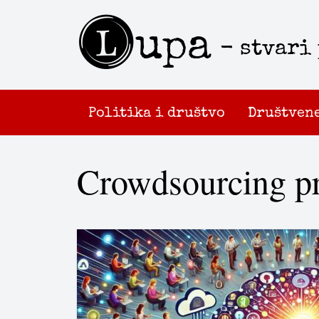
L
upa
- stvari
Politika i društvo
Društven
Crowdsourcing pr