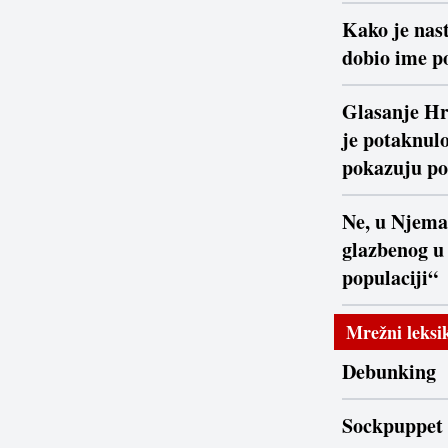
Kako je nast
dobio ime po
Glasanje Hr
je potaknulo
pokazuju po
Ne, u Njema
glazbenog u
populaciji“
Mrežni leksi
Debunking
Sockpuppet