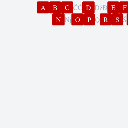
A
B
C
Č
Ć
D
Dž
Đ
E
F
N
Nj
O
P
Q
R
S
Š