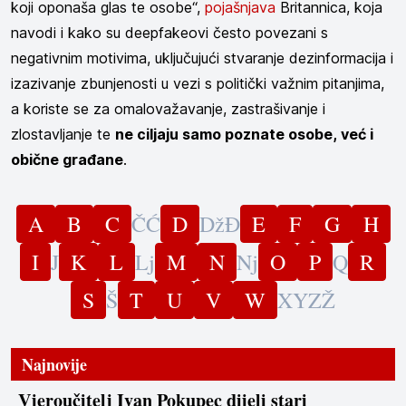
koji oponaša glas te osobe“,
pojašnjava
Britannica, koja
navodi i kako su deepfakeovi često povezani s
negativnim motivima, uključujući stvaranje dezinformacija i
izazivanje zbunjenosti u vezi s politički važnim pitanjima,
a koriste se za omalovažavanje, zastrašivanje i
zlostavljanje te
ne ciljaju samo poznate osobe, već i
obične građane
.
A
B
C
Č
Ć
D
Dž
Đ
E
F
G
H
I
J
K
L
Lj
M
N
Nj
O
P
Q
R
S
Š
T
U
V
W
X
Y
Z
Ž
Najnovije
Vjeroučitelj Ivan Pokupec dijeli stari