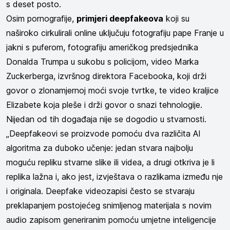
s deset posto.
Osim pornografije,
primjeri deepfakeova
koji su
naširoko cirkulirali online uključuju fotografiju pape Franje u
jakni s puferom, fotografiju američkog predsjednika
Donalda Trumpa u sukobu s policijom, video Marka
Zuckerberga, izvršnog direktora Facebooka, koji drži
govor o zlonamjernoj moći svoje tvrtke, te video kraljice
Elizabete koja pleše i drži govor o snazi tehnologije.
Nijedan od tih događaja nije se dogodio u stvarnosti.
„Deepfakeovi se proizvode pomoću dva različita AI
algoritma za duboko učenje: jedan stvara najbolju
moguću repliku stvarne slike ili videa, a drugi otkriva je li
replika lažna i, ako jest, izvještava o razlikama između nje
i originala. Deepfake videozapisi često se stvaraju
preklapanjem postojećeg snimljenog materijala s novim
audio zapisom generiranim pomoću umjetne inteligencije