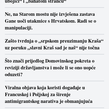
ubojici“ i „bahatom strancu“
Ne, na Starom mostu nije izvješena zastava
Gane uoči utakmice s Hrvatskom. Radi se o
manipulaciji.
Zašto tvrdnja o „srpskom preuzimanju Kraša“
uz poruku „slavni Kraš sad je naš“ nije točna
Što znači prijedlog Domovinskog pokreta o
reviziji državljanstva i može li se ono uopće
oduzeti?
Viralna objava koja koristi događaje u
Francuskoj i Poljskoj za širenje
antimigrantskog narativa je obmanjujuća