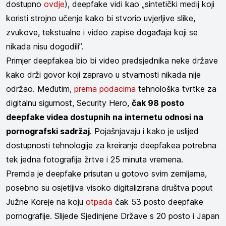
dostupno
ovdje
), deepfake vidi kao „sintetički medij koji
koristi strojno učenje kako bi stvorio uvjerljive slike,
zvukove, tekstualne i video zapise događaja koji se
nikada nisu dogodili”.
Primjer deepfakea bio bi video predsjednika neke države
kako drži govor koji zapravo u stvarnosti nikada nije
održao. Međutim,
prema podacima
tehnološka tvrtke za
digitalnu sigurnost, Security Hero,
čak 98 posto
deepfake videa dostupnih na internetu odnosi na
pornografski sadržaj
. Pojašnjavaju i kako je uslijed
dostupnosti tehnologije za kreiranje deepfakea potrebna
tek jedna fotografija žrtve i 25 minuta vremena.
Premda je deepfake prisutan u gotovo svim zemljama,
posebno su osjetljiva visoko digitalizirana društva poput
Južne Koreje na koju
otpada
čak 53 posto deepfake
pornografije. Slijede Sjedinjene Države s 20 posto i Japan