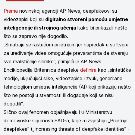
Prema
novinskoj agenciji AP News, deepfakeovi su
videozapisi koji su
digitalno stvoreni pomoću umjetne
inteligencije ili strojnog učenja
kako bi prikazali nešto
što se zapravo nije dogodilo.
„Smatraju se rastućom prijetnjom jer napredak u softveru
za uređivanje videa omogućuje prevarantima da stvaraju
sve realističnije snimke“, primjećuje AP News.
Enciklopedija Britannica deepfake
definira
kao „sintetičke
medije, uključujući slike, videozapise i zvuk, generirane
tehnologijom umjetne inteligencije (AI) koji prikazuju nešto
što ne postoji u stvarnosti ili događaje koji se nisu
dogodili“.
Slično ovaj fenomen objašnjavaju i u Ministarstvu
domovinske sigurnosti SAD-a, koje u izvještaju „Prijetnje
deepfakea” („Increasing threats of deepfake identities“ -