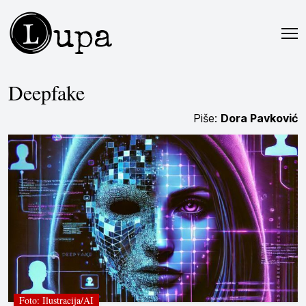
L
upa
Deepfake
Piše:
Dora Pavković
Foto: Ilustracija/AI