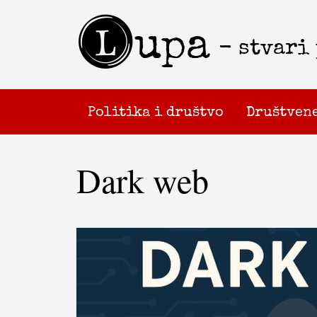
L
upa
- stvari
Politika i društvo
Društven
Dark web