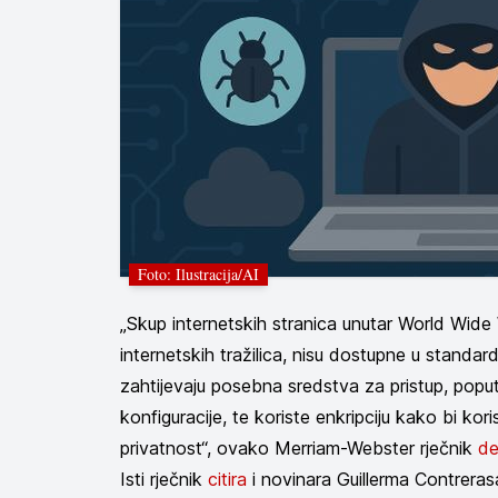
Foto: Ilustracija/AI
„Skup internetskih stranica unutar World Wid
internetskih tražilica, nisu dostupne u standar
zahtijevaju posebna sredstva za pristup, poput 
konfiguracije, te koriste enkripciju kako bi ko
privatnost“, ovako Merriam-Webster rječnik
de
Isti rječnik
citira
i novinara Guillerma Contreras