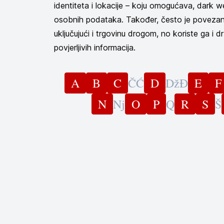
identiteta i lokacije – koju omogućava, dark w
osobnih podataka. Također, često je povezan s
uključujući i trgovinu drogom, no koriste ga i drž
povjerljivih informacija.
A
B
C
Č
Ć
D
Dž
Đ
E
F
N
Nj
O
P
Q
R
S
Š