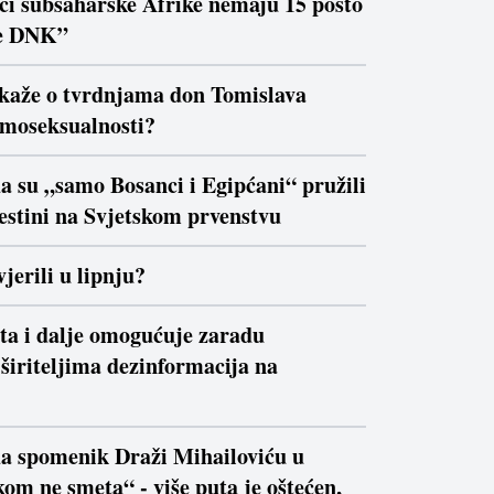
ici subsaharske Afrike nemaju 15 posto
e DNK”
 kaže o tvrdnjama don Tomislava
moseksualnosti?
a su „samo Bosanci i Egipćani“ pružili
estini na Svjetskom prvenstvu
jerili u lipnju?
ta i dalje omogućuje zaradu
širiteljima dezinformacija na
da spomenik Draži Mihailoviću u
om ne smeta“ - više puta je oštećen,