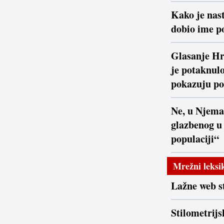
Kako je nast
dobio ime po
Glasanje Hr
je potaknulo
pokazuju po
Ne, u Njema
glazbenog u
populaciji“
Mrežni leksi
Lažne web s
Stilometrijs