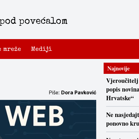
 pod povećalom
e mreže
Mediji
Najnovije
Vjeroučitelj
popis novina
Piše:
Dora Pavković
Hrvatske“
Ne nasjedaj
ponovno kr