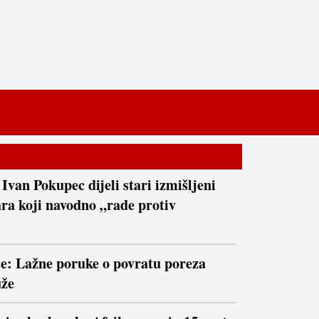
 Ivan Pokupec dijeli stari izmišljeni
ra koji navodno „rade protiv
te: Lažne poruke o povratu poreza
uže