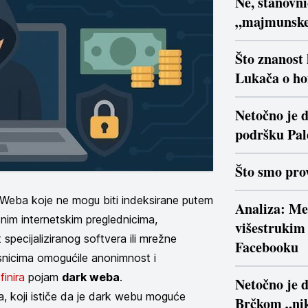
Ne, stanovn
„majmunsk
Što znanost
Lukača o ho
Netočno je d
podršku Pal
Što smo prov
e Weba koje ne mogu biti indeksirane putem
Analiza: Me
dnim internetskim preglednicima,
višestrukim 
specijaliziranog softvera ili mrežne
Facebooku
risnicima omogućile anonimnost i
finira
pojam
dark weba
.
Netočno je 
a, koji ističe da je dark webu moguće
Brčkom „nik