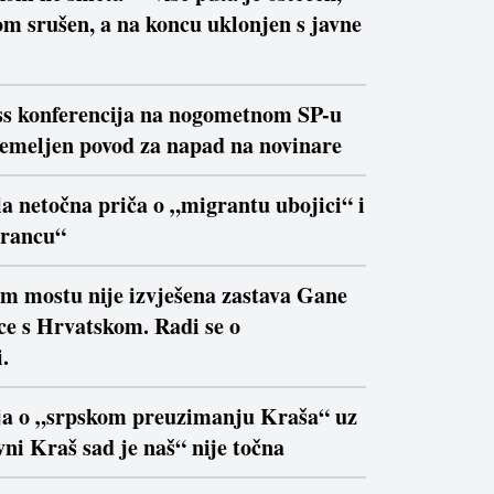
m srušen, a na koncu uklonjen s javne
ss konferencija na nogometnom SP-u
temeljen povod za napad na novinare
la netočna priča o „migrantu ubojici“ i
trancu“
om mostu nije izvješena zastava Gane
ce s Hrvatskom. Radi se o
.
ja o „srpskom preuzimanju Kraša“ uz
ni Kraš sad je naš“ nije točna