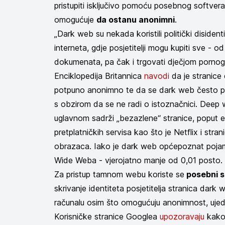
pristupiti isključivo pomoću posebnog softvera,
omogućuje
da ostanu anonimni
.
„Dark web su nekada koristili politički disiden
interneta, gdje posjetitelji mogu kupiti sve - od
dokumenata, pa čak i trgovati dječjom pornogra
Enciklopedija Britannica
navodi
da je stranice 
potpuno anonimno te da se dark web često p
s obzirom da se ne radi o istoznačnici. Deep w
uglavnom sadrži „bezazlene“ stranice, poput e
pretplatničkih servisa kao što je Netflix i st
obrazaca. Iako je dark web općepoznat pojam
Wide Weba - vjerojatno manje od 0,01 posto.
Za pristup tamnom webu koriste se
posebni s
skrivanje identiteta posjetitelja stranica dark
računalu osim što omogućuju anonimnost, ujed
Korisničke stranice Googlea
upozoravaju
kako 