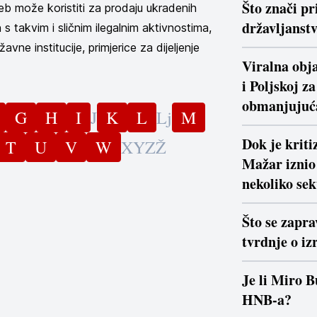
Što znači pr
eb može koristiti za prodaju ukradenih
državljanstv
 takvim i sličnim ilegalnim aktivnostima,
avne institucije, primjerice za dijeljenje
Viralna obja
i Poljskoj z
obmanjujuć
G
H
I
J
K
L
Lj
M
Dok je krit
T
U
V
W
X
Y
Z
Ž
Mažar iznio 
nekoliko se
Što se zapra
tvrdnje o iz
Je li Miro B
HNB-a?