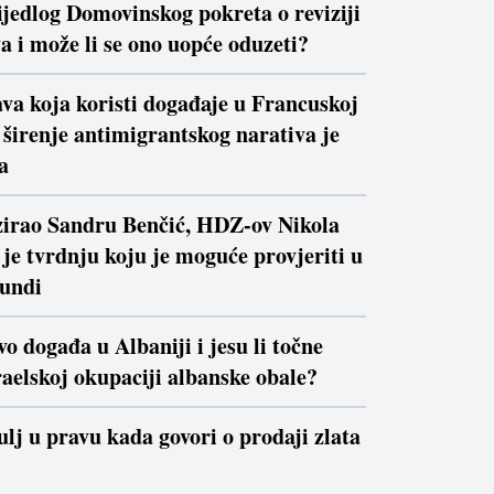
ijedlog Domovinskog pokreta o reviziji
a i može li se ono uopće oduzeti?
va koja koristi događaje u Francuskoj
a širenje antimigrantskog narativa je
a
izirao Sandru Benčić, HDZ-ov Nikola
je tvrdnju koju je moguće provjeriti u
kundi
vo događa u Albaniji i jesu li točne
raelskoj okupaciji albanske obale?
ulj u pravu kada govori o prodaji zlata