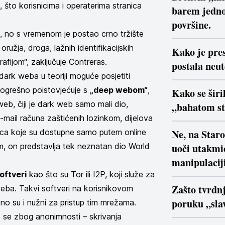
 što korisnicima i operaterima stranica
barem jedno
površine.
ti, no s vremenom je postao crno tržište
 oružja, droga, lažnih identifikacijskih
Kako je pre
fijom“, zaključuje Contreras.
postala neu
dark weba u teoriji moguće posjetiti
ogrešno poistovjećuje s
„deep webom“
,
Kako se širi
eb, čiji je dark web samo mali dio,
„bahatom s
-mail računa zaštićenih lozinkom, dijelova
ranica koje su dostupne samo putem online
Ne, na Star
, on predstavlja tek neznatan dio World
uoči utakmi
manipulaciji
oftveri
kao što su Tor ili I2P, koji služe za
Zašto tvrdn
 weba. Takvi softveri na korisnikovom
poruku „slav
no su i nužni za pristup tim mrežama.
se zbog anonimnosti – skrivanja