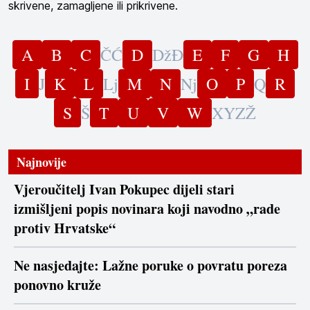
skrivene, zamagljene ili prikrivene.
A
B
C
Č
Ć
D
Dž
Đ
E
F
G
H
I
J
K
L
Lj
M
N
Nj
O
P
Q
R
S
Š
T
U
V
W
X
Y
Z
Ž
Najnovije
Vjeroučitelj Ivan Pokupec dijeli stari
izmišljeni popis novinara koji navodno „rade
protiv Hrvatske“
Ne nasjedajte: Lažne poruke o povratu poreza
ponovno kruže