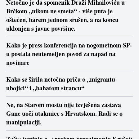
Netočno je da spomenik Draži Mihailoviću u
Brčkom „nikom ne smeta“ - više puta je
oštećen, barem jednom srušen, a na koncu
uklonjen s javne površine.
Kako je press konferencija na nogometnom SP-
u postala neutemeljen povod za napad na
novinare
Kako se širila netočna priča o „migrantu
ubojici“ i „bahatom strancu“
Ne, na Starom mostu nije izvješena zastava
Gane uoči utakmice s Hrvatskom. Radi se o
manipulaciji.
Zašto tvrdnja o „srpskom preuzimanju Kraša“