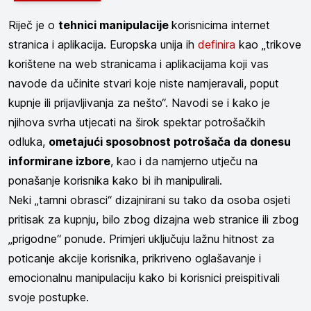
Riječ je o
tehnici manipulacije
korisnicima internet
stranica i aplikacija. Europska unija ih
definira
kao „trikove
korištene na web stranicama i aplikacijama koji vas
navode da učinite stvari koje niste namjeravali, poput
kupnje ili prijavljivanja za nešto“. Navodi se i kako je
njihova svrha utjecati na širok spektar potrošačkih
odluka,
ometajući sposobnost potrošača da donesu
informirane izbore
, kao i da namjerno utječu na
ponašanje korisnika kako bi ih manipulirali.
Neki „tamni obrasci“ dizajnirani su tako da osoba osjeti
pritisak za kupnju, bilo zbog dizajna web stranice ili zbog
„prigodne“ ponude. Primjeri uključuju lažnu hitnost za
poticanje akcije korisnika, prikriveno oglašavanje i
emocionalnu manipulaciju kako bi korisnici preispitivali
svoje postupke.