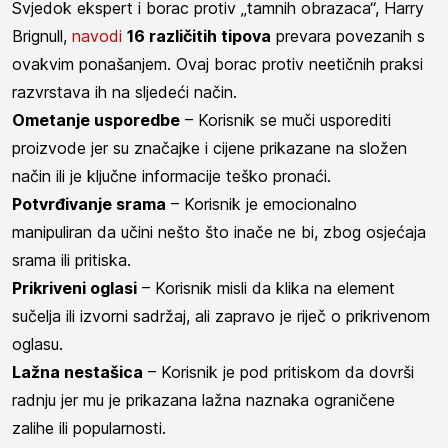
Svjedok ekspert i borac protiv „tamnih obrazaca“, Harry
Brignull,
navodi
16 različitih tipova
prevara povezanih s
ovakvim ponašanjem. Ovaj borac protiv neetičnih praksi
razvrstava ih na sljedeći način.
Ometanje usporedbe
– Korisnik se muči usporediti
proizvode jer su značajke i cijene prikazane na složen
način ili je ključne informacije teško pronaći.
Potvrđivanje srama
– Korisnik je emocionalno
manipuliran da učini nešto što inače ne bi, zbog osjećaja
srama ili pritiska.
Prikriveni oglasi
– Korisnik misli da klika na element
sučelja ili izvorni sadržaj, ali zapravo je riječ o prikrivenom
oglasu.
Lažna nestašica
– Korisnik je pod pritiskom da dovrši
radnju jer mu je prikazana lažna naznaka ograničene
zalihe ili popularnosti.