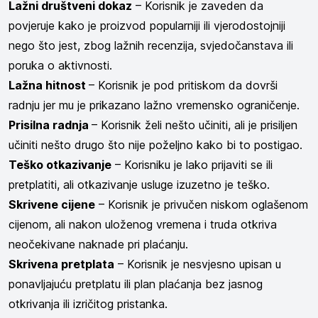
Lažni društveni dokaz
– Korisnik je zaveden da
povjeruje kako je proizvod popularniji ili vjerodostojniji
nego što jest, zbog lažnih recenzija, svjedočanstava ili
poruka o aktivnosti.
Lažna hitnost
– Korisnik je pod pritiskom da dovrši
radnju jer mu je prikazano lažno vremensko ograničenje.
Prisilna radnja
– Korisnik želi nešto učiniti, ali je prisiljen
učiniti nešto drugo što nije poželjno kako bi to postigao.
Teško otkazivanje
– Korisniku je lako prijaviti se ili
pretplatiti, ali otkazivanje usluge izuzetno je teško.
Skrivene cijene
– Korisnik je privučen niskom oglašenom
cijenom, ali nakon uloženog vremena i truda otkriva
neočekivane naknade pri plaćanju.
Skrivena pretplata
– Korisnik je nesvjesno upisan u
ponavljajuću pretplatu ili plan plaćanja bez jasnog
otkrivanja ili izričitog pristanka.