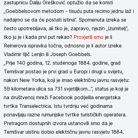
zastupnicu Daliju Orešković optužio da se koristi
„Goebbelsovom metodom - tisuću puta recimo jednu laž i
nadajmo se da će postati istina“. Spomenuta izreka se
često upotrebljava, ali tko je, zapravo, njezin „izumitelj“,
tko ju je i kada prvi put rekao?
Provjerili smo
je li
Reinerova ispravka točna, odnosno je li autor izreke
Vladimir Iljič Lenjin ili Joseph Goebbels.
„Prije 140 godina, 12. studenoga 1884. godine, grad
Temišvar postao je prvi grad u Europi i drugi u svijetu,
nakon New Yorka, koji je imao električnu javnu rasvjetu:
59 kilometara ulica sa 731 svjetiljkom…”, status je koji je
na društvenoj mreži Facebook podijelila energetska
tvrtka Transelectrica. Istu tvrdnju već godinama
ponavljaju razne rumunjske tvrtke turističkih operatera.
Pretragom dostupnih izvora ustanovili smo da je
Temišvar uistinu dobio električnu javnu rasvjetu 1884.