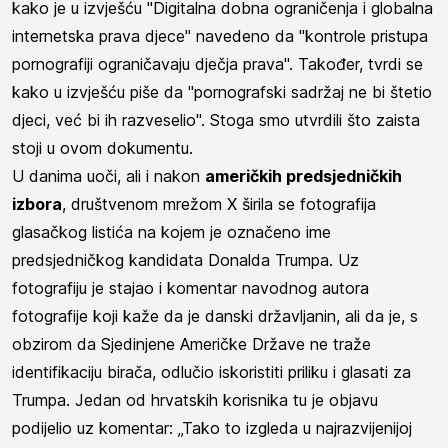
kako je u izvješću "Digitalna dobna ograničenja i globalna
internetska prava djece" navedeno da "kontrole pristupa
pornografiji ograničavaju dječja prava". Također, tvrdi se
kako u izvješću piše da "pornografski sadržaj ne bi štetio
djeci, već bi ih razveselio". Stoga smo utvrdili što zaista
stoji u ovom dokumentu.
U danima uoči, ali i nakon
američkih predsjedničkih
izbora
, društvenom mrežom X širila se fotografija
glasačkog listića na kojem je označeno ime
predsjedničkog kandidata Donalda Trumpa. Uz
fotografiju je stajao i komentar navodnog autora
fotografije koji kaže da je danski državljanin, ali da je, s
obzirom da Sjedinjene Američke Države ne traže
identifikaciju birača, odlučio iskoristiti priliku i glasati za
Trumpa. Jedan od hrvatskih korisnika tu je objavu
podijelio uz komentar: „Tako to izgleda u najrazvijenijoj