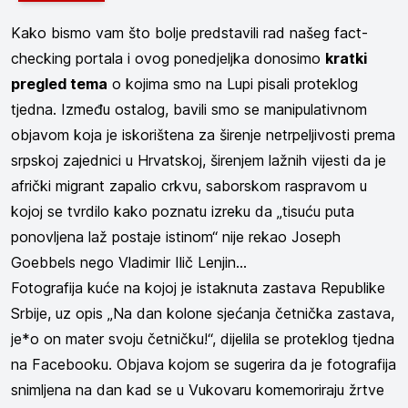
Kako bismo vam što bolje predstavili rad našeg fact-
checking portala i ovog ponedjeljka donosimo
kratki
pregled tema
o kojima smo na Lupi pisali proteklog
tjedna. Između ostalog, bavili smo se manipulativnom
objavom koja je iskorištena za širenje netrpeljivosti prema
srpskoj zajednici u Hrvatskoj, širenjem lažnih vijesti da je
afrički migrant zapalio crkvu, saborskom raspravom u
kojoj se tvrdilo kako poznatu izreku da „tisuću puta
ponovljena laž postaje istinom“ nije rekao Joseph
Goebbels nego Vladimir Ilič Lenjin…
Fotografija kuće na kojoj je istaknuta zastava Republike
Srbije, uz opis „Na dan kolone sjećanja četnička zastava,
je*o on mater svoju četničku!“, dijelila se proteklog tjedna
na Facebooku. Objava kojom se sugerira da je fotografija
snimljena na dan kad se u Vukovaru komemoriraju žrtve