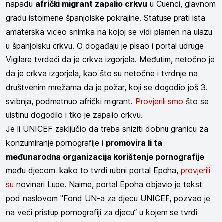
napadu
afrički migrant zapalio crkvu
u Cuenci, glavnom
gradu istoimene španjolske pokrajine. Statuse prati ista
amaterska video snimka na kojoj se vidi plamen na ulazu
u španjolsku crkvu. O događaju je pisao i portal udruge
Vigilare tvrdeći da je crkva izgorjela. Međutim, netočno je
da je crkva izgorjela, kao što su netočne i tvrdnje na
društvenim mrežama da je požar, koji se dogodio još 3.
svibnja, podmetnuo afrički migrant.
Provjerili smo
što se
uistinu dogodilo i tko je zapalio crkvu.
Je li UNICEF zaključio da treba sniziti dobnu granicu za
konzumiranje pornografije i
promovira li ta
međunarodna organizacija korištenje pornografije
među djecom, kako to tvrdi rubni portal Epoha,
provjerili
su
novinari Lupe. Naime, portal Epoha objavio je tekst
pod naslovom "Fond UN-a za djecu UNICEF, pozvao je
na veći pristup pornografiji za djecu“ u kojem se tvrdi