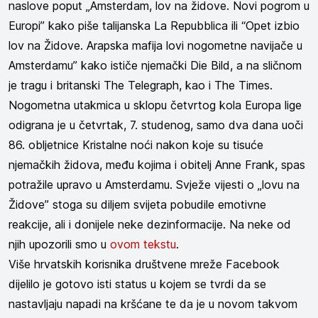
naslove poput „Amsterdam, lov na židove. Novi pogrom u
Europi” kako piše talijanska La Repubblica ili “Opet izbio
lov na Židove. Arapska mafija lovi nogometne navijače u
Amsterdamu” kako ističe njemački Die Bild, a na sličnom
je tragu i britanski The Telegraph, kao i The Times.
Nogometna utakmica u sklopu četvrtog kola Europa lige
odigrana je u četvrtak, 7. studenog, samo dva dana uoči
86. obljetnice Kristalne noći nakon koje su tisuće
njemačkih židova, među kojima i obitelj Anne Frank, spas
potražile upravo u Amsterdamu. Svježe vijesti o „lovu na
Židove” stoga su diljem svijeta pobudile emotivne
reakcije, ali i donijele neke dezinformacije. Na neke od
njih upozorili smo u
ovom tekstu
.
Više hrvatskih korisnika društvene mreže Facebook
dijelilo je gotovo isti status u kojem se tvrdi da se
nastavljaju napadi na kršćane te da je u novom takvom