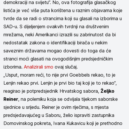
demokraciji na svijetu”. No, ova fotografija glasačkog
listića je već više puta korištena u raznim objavama koje
tvrde da se radi o strancima koji su glasali na izborima u
SAD-u. S dijeljenjem ovakvih tvrdnji na društvenim
mrežama, neki Amerikanci izrazili su zabrinutost da bi
nedostatak zakona o identifikaciji birača u nekim
saveznim državama mogao dovesti do toga da će
stranci moći glasati na ovogodišnjim predsjedničkim
izborima.
Analizirali smo
ovaj slučaj.
„Usput, moram reći, to nije prvi Goebbels rekao, to je
Lenjin rekao prvi. Lenjin je prvi bio taj koji je to rekao“,
reagirao je potpredsjednik Hrvatskog sabora,
Željko
Reiner
, na polemiku koja se odvijala tijekom saborske
sjednice u srijedu. Reiner je ovim riječima, s mjesta
predsjedavajućeg u Saboru, želio ispraviti zastupnika
Domovinskog pokreta, Ivana Kukavicu koji je prethodno