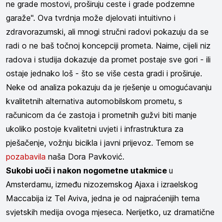
ne grade mostovi, proširuju ceste i grade podzemne
garaže". Ova tvrdnja može djelovati intuitivno i
zdravorazumski, ali mnogi stručni radovi pokazuju da se
radi o ne baš točnoj koncepciji prometa. Naime, cijeli niz
radova i studija dokazuje da promet postaje sve gori - ili
ostaje jednako loš - što se više cesta gradi i proširuje.
Neke od analiza pokazuju da je rješenje u omogućavanju
kvalitetnih alternativa automobilskom prometu, s
računicom da će zastoja i prometnih gužvi biti manje
ukoliko postoje kvalitetni uvjeti i infrastruktura za
pješačenje, vožnju bicikla i javni prijevoz. Temom se
pozabavila
naša Dora Pavković.
Sukobi uoči i nakon nogometne utakmice
u
Amsterdamu, između nizozemskog Ajaxa i izraelskog
Maccabija iz Tel Aviva, jedna je od najpraćenijih tema
svjetskih medija ovoga mjeseca. Nerijetko, uz dramatične