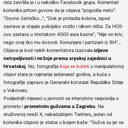
rata završila je i u nekoliko Facebook grupa. Komentari
korisnika pritom govore da je objava "pogodila metu":
"Govno četničko...", "Dok je prolazila kolona, ispod
zastave je stajalo policijsko vozilo i nikom ništa. Za HOS-
ovu zastavu u Imotskom 4000 eura kazne", "Nije on kriv,
nego onaj tko mu dozvoli. Komunjare i partizani iz RH"...
Objava je kod nekih komentatora izazvala
izljeve
netrpeljivosti i mržnje prema srpskoj zajednici u
Hrvatskoj
. No, fotografija
koja se koristi
u manipulativnoj
objavi stara je najmanje jedanaest godina, a kuća s
fotografije zapravo je Generalni konzulat Republike Srbije
u Vukovaru.
Posljednjih mjeseci u javnosti se intenzivno raspravlja o
prometu i
prometnim gužvama u Zagrebu
. Na
društvenoj mreži X, nekadašnjem Twitteru, jedan od
korisnika objavio je status u kojem kaže: "Gužve su jer se