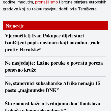
godine, međutim,
pronašli smo
i brojne primjere europskih
gradova koji su takvu rasvjetu dobili prije Temišvara.
Najnovije
Vjeroučitelj Ivan Pokupec dijeli stari
izmišljeni popis novinara koji navodno „rade
protiv Hrvatske“
Ne nasjedajte: Lažne poruke o povratu poreza
ponovno kruže
Ne, stanovnici subsaharske Afrike nemaju 15
posto „majmunske DNK”
Što znanost kaže o tvrdnjama don Tomislava
Lukača o homoseksualnosti?