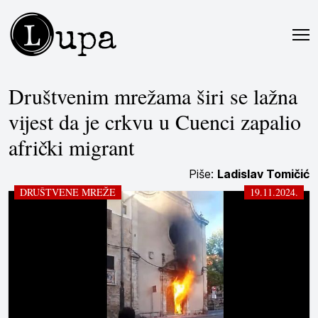
L
upa
Društvenim mrežama širi se lažna
vijest da je crkvu u Cuenci zapalio
afrički migrant
Piše:
Ladislav Tomičić
DRUŠTVENE MREŽE
19.11.2024.