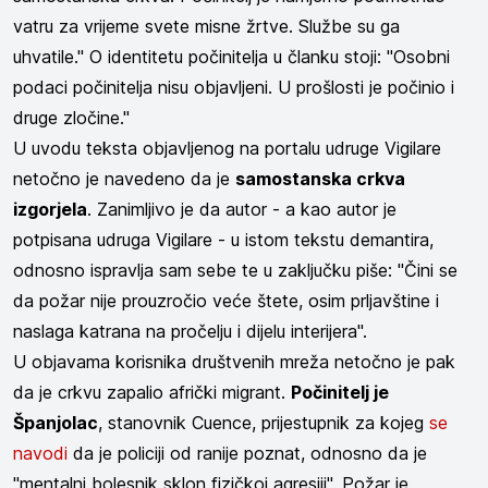
vatru za vrijeme svete misne žrtve. Službe su ga
uhvatile." O identitetu počinitelja u članku stoji: "Osobni
podaci počinitelja nisu objavljeni. U prošlosti je počinio i
druge zločine."
U uvodu teksta objavljenog na portalu udruge Vigilare
netočno je navedeno da je
samostanska crkva
izgorjela
. Zanimljivo je da autor - a kao autor je
potpisana udruga Vigilare - u istom tekstu demantira,
odnosno ispravlja sam sebe te u zaključku piše: "Čini se
da požar nije prouzročio veće štete, osim prljavštine i
naslaga katrana na pročelju i dijelu interijera".
U objavama korisnika društvenih mreža netočno je pak
da je crkvu zapalio afrički migrant.
Počinitelj je
Španjolac
, stanovnik Cuence, prijestupnik za kojeg
se
navodi
da je policiji od ranije poznat, odnosno da je
"mentalni bolesnik sklon fizičkoj agresiji". Požar je