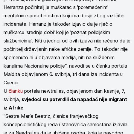
Herranza počinitelj je muškarac s 'poremećenim'
mentalnim sposobnostima koji ima dosje zbog različitih
incidenata. Herranz je također izjavio da je riječ o
muškarcu 'srednje dobi' koji je 'poznat policijskim
službenicima'. Niti u jednoj od ovih izjava nije rečeno da je
počinitelj državljanin neke afričke zemlje. To također nije
spomenuto ni u objavama medija, niti na službenim
kanalima Nacionalne policije“, navodi se u članku portala
Maldita objavljenom 6. svibnja, tri dana iza incidenta u
Cuenci.
U
članku
portala newtral.es, objavljenom dan kasnije, 7,
svibnja,
svjedoci su potvrdili da napadač nije migrant
iz Afrike
.
"Sestra María Beatriz, članica franjevačkog
koncepcionističkog reda i stanovnica samostana izjavila
je za Newtral.es da je uhićena osoba, koja je navodno