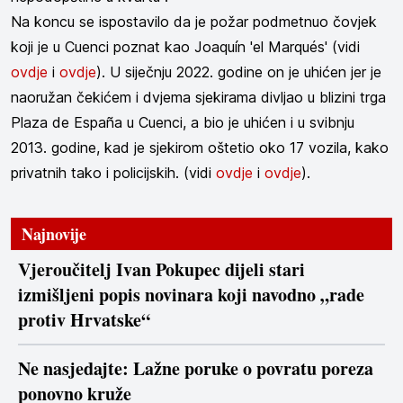
Na koncu se ispostavilo da je požar podmetnuo čovjek
koji je u Cuenci poznat kao Joaquín 'el Marqués' (vidi
ovdje
i
ovdje
). U siječnju 2022. godine on je uhićen jer je
naoružan čekićem i dvjema sjekirama divljao u blizini trga
Plaza de España u Cuenci, a bio je uhićen i u svibnju
2013. godine, kad je sjekirom oštetio oko 17 vozila, kako
privatnih tako i policijskih. (vidi
ovdje
i
ovdje
).
Najnovije
Vjeroučitelj Ivan Pokupec dijeli stari
izmišljeni popis novinara koji navodno „rade
protiv Hrvatske“
Ne nasjedajte: Lažne poruke o povratu poreza
ponovno kruže