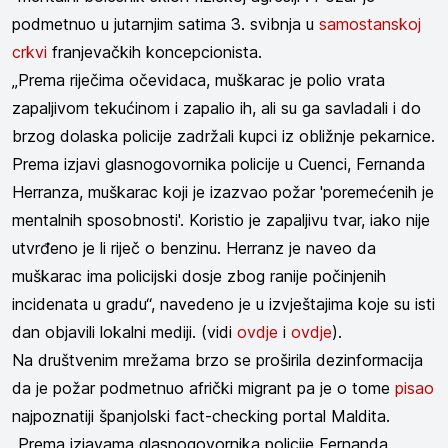
podmetnuo u jutarnjim satima 3. svibnja u
samostanskoj
crkvi
franjevačkih koncepcionista.
„Prema riječima očevidaca, muškarac je polio vrata
zapaljivom tekućinom i zapalio ih, ali su ga savladali i do
brzog dolaska policije zadržali kupci iz obližnje pekarnice.
Prema izjavi glasnogovornika policije u Cuenci, Fernanda
Herranza, muškarac koji je izazvao požar 'poremećenih je
mentalnih sposobnosti'. Koristio je zapaljivu tvar, iako nije
utvrđeno je li riječ o benzinu. Herranz je naveo da
muškarac ima policijski dosje zbog ranije počinjenih
incidenata u gradu“, navedeno je u izvještajima koje su isti
dan objavili lokalni mediji. (vidi
ovdje
i
ovdje
).
Na društvenim mrežama brzo se proširila dezinformacija
da je požar podmetnuo afrički migrant pa je o tome
pisao
najpoznatiji španjolski fact-checking portal Maldita.
„Prema izjavama glasnogovornika policije Fernanda