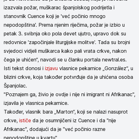
izazvala požar, muškarac španjolskog podrijetla i
stanovnik Cuence koji je 'već počinio mnogo
nepodopština'. Prema njenim riječima, požar je izbio u
petak 3. svibnja oko pola devet ujutro, upravo dok su
redovnice 'započinjale liturgijske molitve'. Tada su brojni
svjedoci vidjeli muškarca kako pali vrata crkve, nakon
čega je uhićen“, navodi se u članku portala newtral.es.
Isti tekst donosi i
izjavu
vlasnice pekarnice „González“, u
blizini crkve, koja također potvrđuje da je uhićena osoba
Španjolac.
"Poznajem ga, živio je ovdje i nije ni imigrant ni Afrikanac",
izjavila je vlasnica pekarnice.
Također, vlasnik bara „Marton“, koji se nalazi nasuprot
crkve,
ističe
da je osumnjičeni iz Cuence i da "nije
Afrikanac", dodajući da je "već počinio razne
nepodopštine u kvartu".