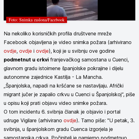
Foto: Snimka zaslona/Facebook
Na nekoliko korisničkih profila društvene mreže
Facebook objavljena je video snimka požara
(arhivirano
ovdje
,
ovdje
i
ovdje
)
, koji je u svibnju ove godine
podmetnut u crkvi
franjevačkog samostana u Cuenci,
glavnom gradu istoimene španjolske pokrajine i dijelu
autonomne zajednice Kastilja - La Mancha.
„Španjolska, napadi na kršćane se nastavljaju. Afrički
migrant jučer je zapalio crkvu u Cuenci u Španjolskoj“, piše
u opisu koji prati objavu video snimke požara.
O tom incidentu 6. svibnja članak je objavio i portal
udruge Vigilare (arhivirano
ovdje
). Tamo piše: "U petak, 3.
svibnja, u španjolskom gradu Cuenca izgorjela je
samostanska crkva. Počinitelj je namjerno podmetnuo