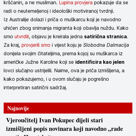
kršćanin, a ne musliman.
Lupina provjera
pokazuje da se
radi o neutemeljenoj i ideološki motiviranoj tvrdnji.
Iz Australije dolazi i priča o muškarcu koji je navodno
uhićen zbog snimanja migranta koji obavlja nuždu. Kako
smo
utvrdili
, objavu je kreirala jedna
satirična stranica
.
Za kraj,
provjerili smo
i vijest koju je
Slobodna Dalmacija
donijela svojim čitateljima, prema kojoj su muškarca iz
američke Južne Karoline koji se
identificira kao jelen
lovci slučajno ustrijelili. Naime, ova je priča izmišljena, a
kako pokazujemo, i u ovom slučaju je pogrešno
interpretiran satirični sadržaj.
Najnovije
Vjeroučitelj Ivan Pokupec dijeli stari
izmišljeni popis novinara koji navodno „rade