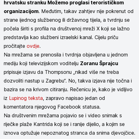
hrvatsku stranku Možemo proglasi terorističkom
organizacijom
. Međutim, takav zahtjev nije pokrenut od
strane ijednog službenog ili državnog tijela, a tvrdnju se
počela širiti s profila na društvenoj mreži X koji se lažno
predstavlja kao službeni izraelski kanal. Cijelu priču
pročitajte
ovdje
.
Na mrežama se prenosila i tvrdnja objavljena u jednom
mediju koji televizijskom voditelju
Zoranu Šprajcu
pripisuje izjavu da Thompsonu „nikad više ne treba
dozvoliti nastup u Zagrebu“. No, takva izjava nije točna i
bazira se na krivom citiranju. Rečenicu je, kako je vidljivo
iz
Lupinog teksta
, zapravo napisao jedan od
komentatora njegovog Facebook statusa.
Na društvenim mrežama pojavio se i video snimak s
riječke plaže Kantrida koji se i ranije dijelio, a kojim se
iznova optužuje nepoznatog stranca da snima djevojčice.