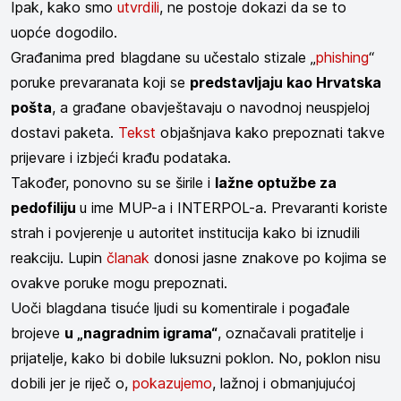
Ipak, kako smo
utvrdili
, ne postoje dokazi da se to
uopće dogodilo.
Građanima pred blagdane su učestalo stizale „
phishing
“
poruke prevaranata koji se
predstavljaju kao Hrvatska
pošta
, a građane obavještavaju o navodnoj neuspjeloj
dostavi paketa.
Tekst
objašnjava kako prepoznati takve
prijevare i izbjeći krađu podataka.
Također, ponovno su se širile i
lažne optužbe za
pedofiliju
u ime MUP-a i INTERPOL-a. Prevaranti koriste
strah i povjerenje u autoritet institucija kako bi iznudili
reakciju. Lupin
članak
donosi jasne znakove po kojima se
ovakve poruke mogu prepoznati.
Uoči blagdana tisuće ljudi su komentirale i pogađale
brojeve
u „nagradnim igrama“
, označavali pratitelje i
prijatelje, kako bi dobile luksuzni poklon. No, poklon nisu
dobili jer je riječ o,
pokazujemo
, lažnoj i obmanjujućoj