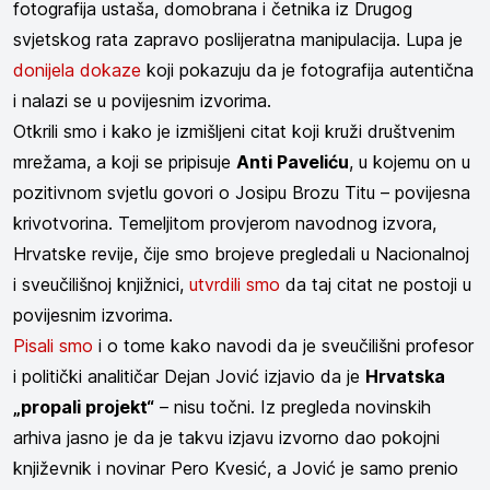
fotografija ustaša, domobrana i četnika iz Drugog
svjetskog rata zapravo poslijeratna manipulacija. Lupa je
donijela dokaze
koji pokazuju da je fotografija autentična
i nalazi se u povijesnim izvorima.
Otkrili smo i kako je izmišljeni citat koji kruži društvenim
mrežama, a koji se pripisuje
Anti Paveliću
, u kojemu on u
pozitivnom svjetlu govori o Josipu Brozu Titu – povijesna
krivotvorina. Temeljitom provjerom navodnog izvora,
Hrvatske revije, čije smo brojeve pregledali u Nacionalnoj
i sveučilišnoj knjižnici,
utvrdili smo
da taj citat ne postoji u
povijesnim izvorima.
Pisali smo
i o tome kako navodi da je sveučilišni profesor
i politički analitičar Dejan Jović izjavio da je
Hrvatska
„propali projekt“
– nisu točni. Iz pregleda novinskih
arhiva jasno je da je takvu izjavu izvorno dao pokojni
književnik i novinar Pero Kvesić, a Jović je samo prenio