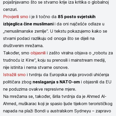
pojašnjavamo što se stvarno krije iza kritika o globalnoj
cenzuri.
Provjerili smo
i je li točno da
85 posto svjetskih
izbjeglica čine muslimani
i da oni najčešće odlaze u
„nemuslimanske zemlje“. U tekstu pokazujemo kako se
stvarni podaci razlikuju od onoga što se dijeli na
društvenim mrežama.
Također, smo
objasnili
i zašto viralna objava o „robotu za
trudnoću iz Kine“, koju su prenosili i mainstream mediji,
nije istinita i nema stvarne osnove.
Istražili smo
i tvrdnju da Europska unija provodi uhićenja
političara zbog
neslaganja s NATO-om
i objasnili da EU
ne poduzima ovakve represivne mjere.
Na mrežama se, također, širila tvrdnja da je Ahmed Al-
Ahmed, muškarac koji je spasio ljude tijekom terorističkog
napada na plaži Bondi u australskom Sydneyu – zapravo