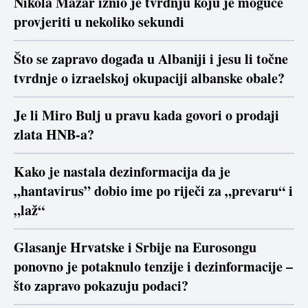
Nikola Mažar iznio je tvrdnju koju je moguće
provjeriti u nekoliko sekundi
Što se zapravo događa u Albaniji i jesu li točne
tvrdnje o izraelskoj okupaciji albanske obale?
Je li Miro Bulj u pravu kada govori o prodaji
zlata HNB-a?
Kako je nastala dezinformacija da je
„hantavirus” dobio ime po riječi za „prevaru“ i
„laž“
Glasanje Hrvatske i Srbije na Eurosongu
ponovno je potaknulo tenzije i dezinformacije –
što zapravo pokazuju podaci?