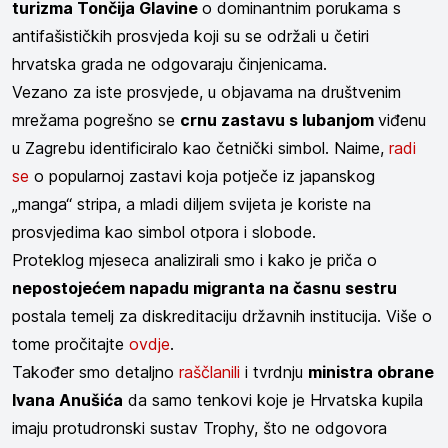
turizma Tončija Glavine
o dominantnim porukama s
antifašističkih prosvjeda koji su se održali u četiri
hrvatska grada ne odgovaraju činjenicama.
Vezano za iste prosvjede, u objavama na društvenim
mrežama pogrešno se
crnu zastavu s lubanjom
viđenu
u Zagrebu identificiralo kao četnički simbol. Naime,
radi
se
o popularnoj zastavi koja potječe iz japanskog
„manga“ stripa, a mladi diljem svijeta je koriste na
prosvjedima kao simbol otpora i slobode.
Proteklog mjeseca analizirali smo i kako je priča o
nepostojećem napadu migranta na časnu sestru
postala temelj za diskreditaciju državnih institucija. Više o
tome pročitajte
ovdje
.
Također smo detaljno
raščlanili
i tvrdnju
ministra obrane
Ivana Anušića
da samo tenkovi koje je Hrvatska kupila
imaju protudronski sustav Trophy, što ne odgovora