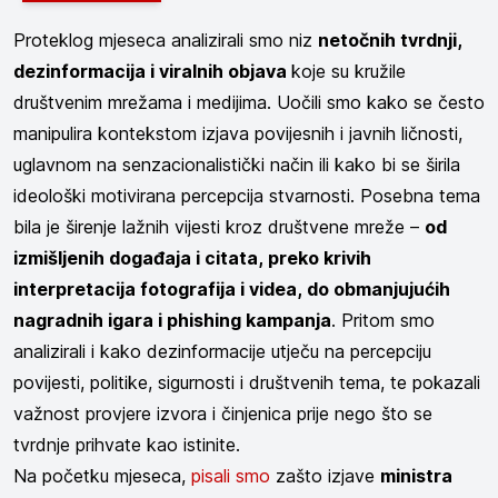
Proteklog mjeseca analizirali smo niz
netočnih tvrdnji,
dezinformacija i viralnih objava
koje su kružile
društvenim mrežama i medijima. Uočili smo kako se često
manipulira kontekstom izjava povijesnih i javnih ličnosti,
uglavnom na senzacionalistički način ili kako bi se širila
ideološki motivirana percepcija stvarnosti. Posebna tema
bila je širenje lažnih vijesti kroz društvene mreže –
od
izmišljenih događaja i citata, preko krivih
interpretacija fotografija i videa, do obmanjujućih
nagradnih igara i phishing kampanja
. Pritom smo
analizirali i kako dezinformacije utječu na percepciju
povijesti, politike, sigurnosti i društvenih tema, te pokazali
važnost provjere izvora i činjenica prije nego što se
tvrdnje prihvate kao istinite.
Na početku mjeseca,
pisali smo
zašto izjave
ministra