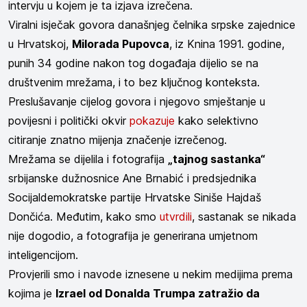
intervju u kojem je ta izjava izrečena.
Viralni isječak govora današnjeg čelnika srpske zajednice
u Hrvatskoj,
Milorada Pupovca
, iz Knina 1991. godine,
punih 34 godine nakon tog događaja dijelio se na
društvenim mrežama, i to bez ključnog konteksta.
Preslušavanje cijelog govora i njegovo smještanje u
povijesni i politički okvir
pokazuje
kako selektivno
citiranje znatno mijenja značenje izrečenog.
Mrežama se dijelila i fotografija
„tajnog sastanka“
srbijanske dužnosnice Ane Brnabić i predsjednika
Socijaldemokratske partije Hrvatske Siniše Hajdaš
Dončića. Međutim, kako smo
utvrdili
, sastanak se nikada
nije dogodio, a fotografija je generirana umjetnom
inteligencijom.
Provjerili smo i navode iznesene u nekim medijima prema
kojima je
Izrael od Donalda Trumpa zatražio da