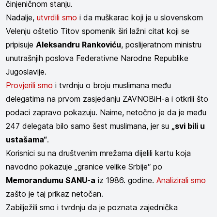
činjeničnom stanju.
Nadalje,
utvrdili smo
i da muškarac koji je u slovenskom
Velenju oštetio Titov spomenik širi lažni citat koji se
pripisuje
Aleksandru Rankoviću
, poslijeratnom ministru
unutrašnjih poslova Federativne Narodne Republike
Jugoslavije.
Provjerili smo
i tvrdnju o broju muslimana među
delegatima na prvom zasjedanju ZAVNOBiH-a i otkrili što
podaci zapravo pokazuju. Naime, netočno je da je među
247 delegata bilo samo šest muslimana, jer su
„svi bili u
ustašama“
.
Korisnici su na društvenim mrežama dijelili kartu koja
navodno pokazuje „granice velike Srbije“ po
Memorandumu SANU-a
iz 1986. godine.
Analizirali smo
zašto je taj prikaz netočan.
Zabilježili smo i tvrdnju da je poznata zajednička