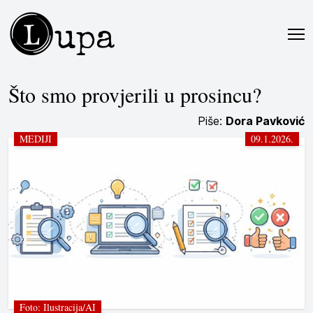
L
upa
Što smo provjerili u prosincu?
Piše:
Dora Pavković
MEDIJI
09.1.2026.
Foto: Ilustracija/AI