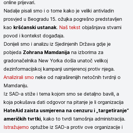
online prijevari.
Nadalje pisali smo i o tome kako je veliki antivladin
prosvjed u Beogradu 15. ožujka pogrešno predstavljen
kao
kršćanski ustanak
.
Naš tekst
objašnjava stvarni
povod i kontekst događaja.
Donijeli smo i analizu iz Sjedinjenih Država gdje je
pobjeda
Zohrana Mamdanija
na izborima za
gradonačelnika New Yorka došla unatoč velikoj
dezinformacijskoj kampanji usmjerenoj protiv njega.
Analizirali smo
neke od najraširenijih netočnih tvrdnji o
Mamdaniju.
Iz SAD-a stiže i tema kojom smo se detaljno bavili, a
koja pokušava dati odgovor na pitanje je li organizacija
HateAid zaista usmjerena na cenzuru i „targetiranje“
američkih tvrtki
, kako to tvrdi tamošnja administracija.
Istražujemo
optužbe iz SAD-a protiv ove organizacije i