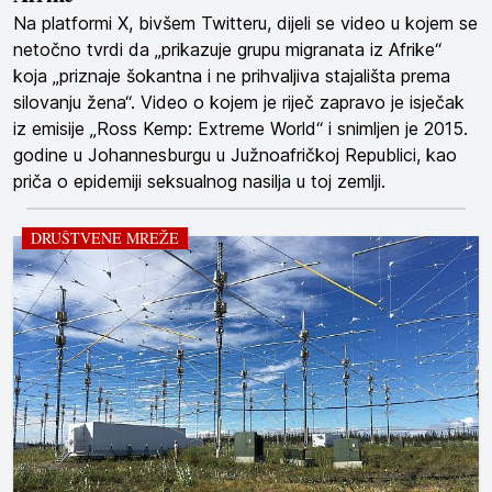
Na platformi X, bivšem Twitteru, dijeli se video u kojem se
netočno tvrdi da „prikazuje grupu migranata iz Afrike“
koja „priznaje šokantna i ne prihvaljiva stajališta prema
silovanju žena“. Video o kojem je riječ zapravo je isječak
iz emisije „Ross Kemp: Extreme World“ i snimljen je 2015.
godine u Johannesburgu u Južnoafričkoj Republici, kao
priča o epidemiji seksualnog nasilja u toj zemlji.
DRUŠTVENE MREŽE