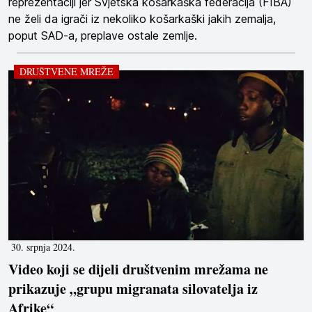
reprezentaciji jer Svjetska košarkaška federacija (FIBA)
ne želi da igrači iz nekoliko košarkaški jakih zemalja,
poput SAD-a, preplave ostale zemlje.
DRUŠTVENE MREŽE
30. srpnja 2024.
Video koji se dijeli društvenim mrežama ne
prikazuje „grupu migranata silovatelja iz
Afrike“