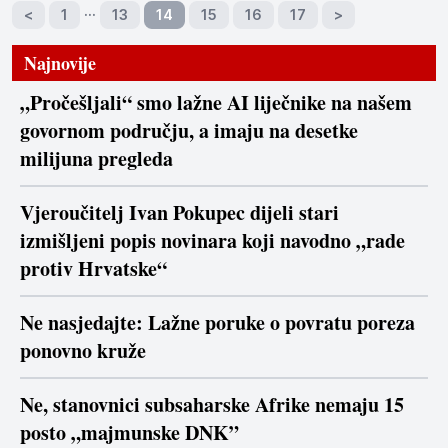
…
<
1
13
14
15
16
17
>
Najnovije
„Pročešljali“ smo lažne AI liječnike na našem
govornom području, a imaju na desetke
milijuna pregleda
Vjeroučitelj Ivan Pokupec dijeli stari
izmišljeni popis novinara koji navodno „rade
protiv Hrvatske“
Ne nasjedajte: Lažne poruke o povratu poreza
ponovno kruže
Ne, stanovnici subsaharske Afrike nemaju 15
posto „majmunske DNK”