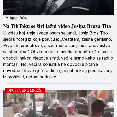
19. lipnja 2024.
Na TikToku se širi lažni video Josipa Broza Tita
U videu koji traje svega osam sekundi, Josip Broz Tito
sjedi u fotelji iz koje poručuje: „Čestitam, zaista genijalno.
Prvo ste prodali sve, a sad radite zamjenu stanovništva
sa strancima”. Obzirom da komentira događaje što su se
dogodili nakon njegove smrti, već je jasno kako se radi o
montaži. No, većina korisnika ne dovodi u pitanje
navodne Titove riječi, a dio ih, poput nekog predskazanja
iz prošlosti, redom podupire.
DRUŠTVENE MREŽE