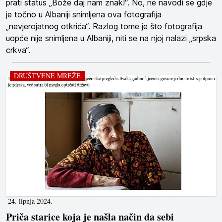
prati status „Bože daj nam znak!“. No, ne navodi se gdje
je točno u Albaniji snimljena ova fotografija
„nevjerojatnog otkrića“. Razlog tome je što fotografija
uopće nije snimljena u Albaniji, niti se na njoj nalazi „srpska
crkva“.
DRUŠTVENE MREŽE
24. lipnja 2024.
Priča starice koja je našla način da sebi