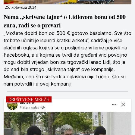
25. kolovoza 2024.
Nema „skrivene tajne“ o Lidlovom bonu od 500
eura, radi se o prevari
„Možete dobiti bon od 500 € gotovo besplatno. Sve što
trebate učiniti je ispuniti kratku anketu“, sadržaj je više
plaćenih oglasa koji su se u posljednje vrijeme pojavili na
Facebooku, a u kojima se tvrdi da građani vrlo povoljno
mogu dobiti vrijedan bon za trgovački lanac Lidl, što je
do sad bila strogo „skrivana tajna“ ove kompanije.
Međutim, ono što se tvrdi u oglasima nije točno, što su
nam potvrdili i u ovoj kompaniji.
DRUŠTVENE MREŽE