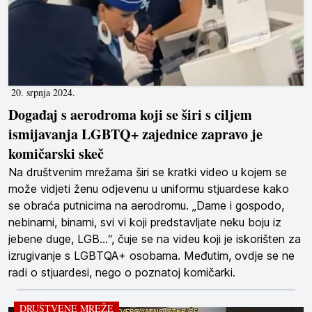
20. srpnja 2024.
Događaj s aerodroma koji se širi s ciljem
ismijavanja LGBTQ+ zajednice zapravo je
komičarski skeč
Na društvenim mrežama širi se kratki video u kojem se
može vidjeti ženu odjevenu u uniformu stjuardese kako
se obraća putnicima na aerodromu. „Dame i gospodo,
nebinarni, binarni, svi vi koji predstavljate neku boju iz
jebene duge, LGB…“, čuje se na videu koji je iskorišten za
izrugivanje s LGBTQA+ osobama. Međutim, ovdje se ne
radi o stjuardesi, nego o poznatoj komičarki.
DRUŠTVENE MREŽE