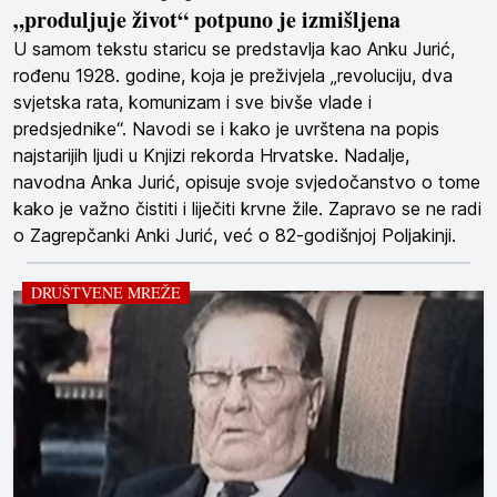
„produljuje život“ potpuno je izmišljena
U samom tekstu staricu se predstavlja kao Anku Jurić,
rođenu 1928. godine, koja je preživjela „revoluciju, dva
svjetska rata, komunizam i sve bivše vlade i
predsjednike“. Navodi se i kako je uvrštena na popis
najstarijih ljudi u Knjizi rekorda Hrvatske. Nadalje,
navodna Anka Jurić, opisuje svoje svjedočanstvo o tome
kako je važno čistiti i liječiti krvne žile. Zapravo se ne radi
o Zagrepčanki Anki Jurić, već o 82-godišnjoj Poljakinji.
DRUŠTVENE MREŽE