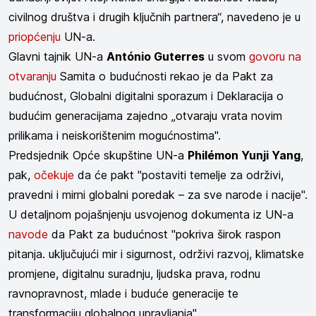
civilnog društva i drugih ključnih partnera“, navedeno je u
priopćenju
UN-a.
Glavni tajnik UN-a
António Guterres
u svom
govoru na
otvaranju
Samita o budućnosti rekao je da Pakt za
budućnost, Globalni digitalni sporazum i Deklaracija o
budućim generacijama zajedno „otvaraju vrata novim
prilikama i neiskorištenim mogućnostima".
Predsjednik Opće skupštine UN-a
Philémon Yunji Yang
,
pak,
očekuje
da će pakt "postaviti temelje za održivi,
pravedni i mirni globalni poredak – za sve narode i nacije".
U detaljnom pojašnjenju usvojenog dokumenta iz UN-a
navode
da Pakt za budućnost "pokriva širok raspon
pitanja. uključujući mir i sigurnost, održivi razvoj, klimatske
promjene, digitalnu suradnju, ljudska prava, rodnu
ravnopravnost, mlade i buduće generacije te
transformaciju globalnog upravljanja".