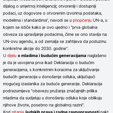
dijalog o umjetnoj inteligenciji; otvoreniji i dostupniji
podaci, uz dogovore o otvorenim izvorima podataka,
modelima i standardima“, navodi se u
priopćenju
UN-a, u
kojem se ističe kako je ovo ujedno i "prva globalna
obveza za upravljanje podacima, čime se ono stavlja na
UN-ovu agendu, a od zemalja se zahtijeva da poduzmu
konkretne akcije do 2030. godine“.
U
dijelu
o mladima i budućim generacijama
naglašeno
je da je usvojena prva ikad Deklaracija o budućim
generacijama, s konkretnim koracima za uključivanje
budućih generacija u donošenje odluka, uključujući
mogućeg izaslanika za buduće generacije. Deklaracija
podrazumijeva "obavezu pružanja značajnijih prilika
mladima da sudjeluju u donošenju odluka koje oblikuju
njihove živote, posebno na globalnoj razini".
Kod
pitanja
l
judskih prava i rodne ravnopravnosti
pakt