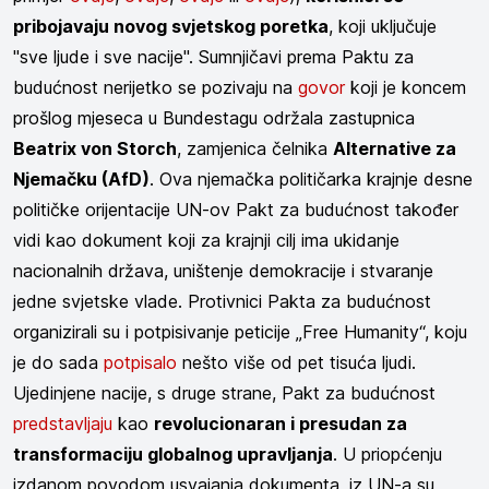
pribojavaju novog svjetskog poretka
, koji uključuje
"sve ljude i sve nacije". Sumnjičavi prema Paktu za
budućnost nerijetko se pozivaju na
govor
koji je koncem
prošlog mjeseca u Bundestagu održala zastupnica
Beatrix von Storch
, zamjenica čelnika
Alternative za
Njemačku (AfD)
. Ova njemačka političarka krajnje desne
političke orijentacije UN-ov Pakt za budućnost također
vidi kao dokument koji za krajnji cilj ima ukidanje
nacionalnih država, uništenje demokracije i stvaranje
jedne svjetske vlade. Protivnici Pakta za budućnost
organizirali su i potpisivanje peticije „Free Humanity“, koju
je do sada
potpisalo
nešto više od pet tisuća ljudi.
Ujedinjene nacije, s druge strane, Pakt za budućnost
predstavljaju
kao
revolucionaran i presudan za
transformaciju globalnog upravljanja
. U priopćenju
izdanom povodom usvajanja dokumenta, iz UN-a su