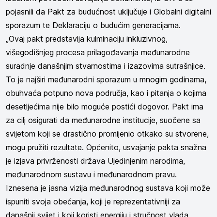
pojasnili da Pakt za budućnost uključuje i Globalni digitalni
sporazum te Deklaraciju o budućim generacijama.
„Ovaj pakt predstavlja kulminaciju inkluzivnog,
višegodišnjeg procesa prilagođavanja međunarodne
suradnje današnjim stvarnostima i izazovima sutrašnjice.
To je najširi međunarodni sporazum u mnogim godinama,
obuhvaća potpuno nova područja, kao i pitanja o kojima
desetljećima nije bilo moguće postići dogovor. Pakt ima
za cilj osigurati da međunarodne institucije, suočene sa
svijetom koji se drastično promijenio otkako su stvorene,
mogu pružiti rezultate. Općenito, usvajanje pakta snažna
je izjava privrženosti država Ujedinjenim narodima,
međunarodnom sustavu i međunarodnom pravu.
Iznesena je jasna vizija međunarodnog sustava koji može
ispuniti svoja obećanja, koji je reprezentativniji za
današnji svijet i koji koristi energiju i stručnost vlada,