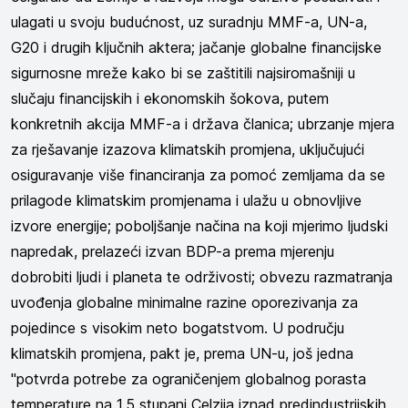
ulagati u svoju budućnost, uz suradnju MMF-a, UN-a,
G20 i drugih ključnih aktera; jačanje globalne financijske
sigurnosne mreže kako bi se zaštitili najsiromašniji u
slučaju financijskih i ekonomskih šokova, putem
konkretnih akcija MMF-a i država članica; ubrzanje mjera
za rješavanje izazova klimatskih promjena, uključujući
osiguravanje više financiranja za pomoć zemljama da se
prilagode klimatskim promjenama i ulažu u obnovljive
izvore energije; poboljšanje načina na koji mjerimo ljudski
napredak, prelazeći izvan BDP-a prema mjerenju
dobrobiti ljudi i planeta te održivosti; obvezu razmatranja
uvođenja globalne minimalne razine oporezivanja za
pojedince s visokim neto bogatstvom. U području
klimatskih promjena, pakt je, prema UN-u, još jedna
"potvrda potrebe za ograničenjem globalnog porasta
temperature na 1,5 stupanj Celzija iznad predindustrijskih