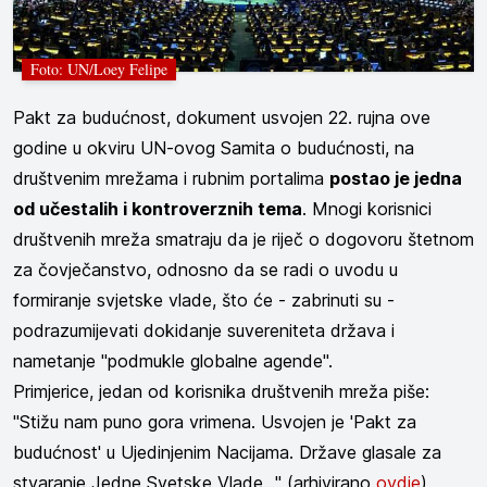
Foto: UN/Loey Felipe
Pakt za budućnost, dokument usvojen 22. rujna ove
godine u okviru UN-ovog Samita o budućnosti, na
društvenim mrežama i rubnim portalima
postao je jedna
od učestalih i kontroverznih tema
. Mnogi korisnici
društvenih mreža smatraju da je riječ o dogovoru štetnom
za čovječanstvo, odnosno da se radi o uvodu u
formiranje svjetske vlade, što će - zabrinuti su -
podrazumijevati dokidanje suvereniteta država i
nametanje "podmukle globalne agende".
Primjerice, jedan od korisnika društvenih mreža piše:
"Stižu nam puno gora vrimena. Usvojen je 'Pakt za
budućnost' u Ujedinjenim Nacijama. Države glasale za
stvaranje Jedne Svetske Vlade..." (arhivirano
ovdje
).