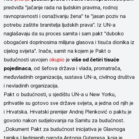
predviđa "jačanje rada na ljudskim pravima, rodnoj
ravnopravnosti i osnaživanju žena" te "jasan poziv na
potrebu zaštite branitelja ljudskih prava". Iz UN-a
naglašavaju da su proces samita i sam pakt "duboko
obogaćeni doprinosima milijuna glasova i tisuća dionika iz
cijelog svijeta". Inače, samit na kojem je Pakt o
budućnosti usvojen
okupio
je
više od četiri tisuće
pojedinaca
, od šefova država i vlada, promatrača,
međuvladinih organizacija, sustava UN-a, civilnog društva
i nevladinih organizacija.
Pakt o budućnosti, u sjedištu UN-a u New Yorku,
prihvatile su gotovo sve države svijeta, a jedna od njih je
i Hrvatska. Hrvatski premijer Andrej Plenković o paktu je
govorio nakon sudjelovanja na Samitu za budućnost.
„Dokument Pakt za budućnost inicijativa je Glavnoga
tajnika Ujedinjenih naroda Antonia Guterresa, koja je