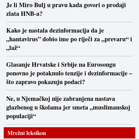
Je li Miro Bulj u pravu kada govori o prodaji
zlata HNB-a?
Kako je nastala dezinformacija da je
„hantavirus” dobio ime po riječi za „prevaru“ i
„laž“
Glasanje Hrvatske i Srbije na Eurosongu
ponovno je potaknulo tenzije i dezinformacije –
što zapravo pokazuju podaci?
Ne, u Njemačkoj nije zabranjena nastava
glazbenog u školama jer smeta „muslimanskoj
populaciji“
Mrežni leksikon