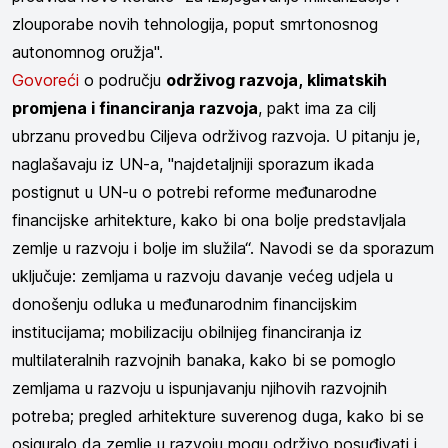
zlouporabe novih tehnologija, poput smrtonosnog
autonomnog oružja".
Govoreći
o području
održivog razvoja, klimatskih
promjena i financiranja razvoja
, pakt ima za cilj
ubrzanu provedbu Ciljeva održivog razvoja. U pitanju je,
naglašavaju iz UN-a,
"najdetaljniji sporazum ikada
postignut u UN-u o potrebi reforme međunarodne
financijske arhitekture, kako bi ona bolje predstavljala
zemlje u razvoju i bolje im služila“. Navodi se da sporazum
uključuje: zemljama u razvoju davanje većeg udjela u
donošenju odluka u međunarodnim financijskim
institucijama; mobilizaciju obilnijeg financiranja iz
multilateralnih razvojnih banaka, kako bi se pomoglo
zemljama u razvoju u ispunjavanju njihovih razvojnih
potreba; pregled arhitekture suverenog duga, kako bi se
osiguralo da zemlje u razvoju mogu održivo posuđivati i