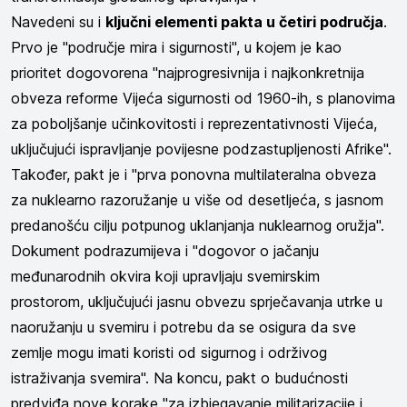
Navedeni su i
ključni elementi pakta u četiri područja
.
Prvo je "područje mira i sigurnosti", u kojem je kao
prioritet dogovorena "najprogresivnija i najkonkretnija
obveza reforme Vijeća sigurnosti od 1960-ih, s planovima
za poboljšanje učinkovitosti i reprezentativnosti Vijeća,
uključujući ispravljanje povijesne podzastupljenosti Afrike".
Također, pakt je i "prva ponovna multilateralna obveza
za nuklearno razoružanje u više od desetljeća, s jasnom
predanošću cilju potpunog uklanjanja nuklearnog oružja".
Dokument podrazumijeva i "dogovor o jačanju
međunarodnih okvira koji upravljaju svemirskim
prostorom, uključujući jasnu obvezu sprječavanja utrke u
naoružanju u svemiru i potrebu da se osigura da sve
zemlje mogu imati koristi od sigurnog i održivog
istraživanja svemira". Na koncu, pakt o budućnosti
predviđa nove korake "za izbjegavanje militarizacije i