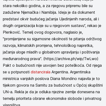
stara nekoliko godina, a za njegovu pripremu bile su
zadužene Njemačka i Namibija. Ideja je da dokument
predstavi okvir budućeg jačanja Ujedinjenih naroda, ali i
drugih organizacija koje su u njegovom sustavu“, rekao je
Plenković. Temelj ovog dogovora, naglasio je,
"promijenjene su sigurnosne okolnosti te pitanja održivog
razvoja, klimatskih promjena, tehnološkog napretka,
jačanja uloge mladih u globalnom upravljanju i poštivanja
međunarodnog prava". (https://archive.ph/wip/TwLwo)
Pakt o budućnosti nije usvojen bez poteškoća. Od njega
se u potpunosti
distancirala
Argentina. Argentinska
ministrica vanjskih poslova Diana Mondino najavila je to
tijekom govora na Samitu za budućnost u Općoj skupštini
UN-a. Rekla je da je odluka njezine zemlje donesena na
temelju prioriteta obrane ekonomske slobode i privatnog
vlasništva.