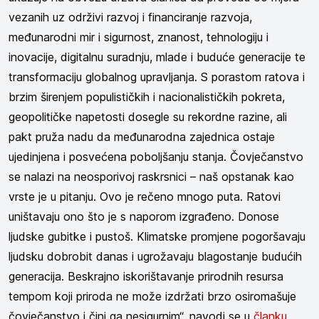
vezanih uz održivi razvoj i financiranje razvoja,
međunarodni mir i sigurnost, znanost, tehnologiju i
inovacije, digitalnu suradnju, mlade i buduće generacije te
transformaciju globalnog upravljanja. S porastom ratova i
brzim širenjem populističkih i nacionalističkih pokreta,
geopolitičke napetosti dosegle su rekordne razine, ali
pakt pruža nadu da međunarodna zajednica ostaje
ujedinjena i posvećena poboljšanju stanja. Čovječanstvo
se nalazi na neosporivoj raskrsnici – naš opstanak kao
vrste je u pitanju. Ovo je rečeno mnogo puta. Ratovi
uništavaju ono što je s naporom izgrađeno. Donose
ljudske gubitke i pustoš. Klimatske promjene pogoršavaju
ljudsku dobrobit danas i ugrožavaju blagostanje budućih
generacija. Beskrajno iskorištavanje prirodnih resursa
tempom koji priroda ne može izdržati brzo osiromašuje
čovječanstvo i čini ga nesigurnim“, navodi se u
članku