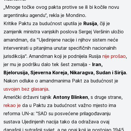
„Mnoge točke ovog pakta protive se ili bi kočile novu
argentinsku agendu“, rekla je Mondino.
Kritike Paktu za budućnost uputila je
Rusija
, čiji je
zamjenik ministra vanjskih poslova Sergej Veršinin uložio
amandman, da "Ujedinjene nacije i njihov sistem neće
intervenirati u pitanjima unutar specifičnih nacionalnih
jurisdikcija". Amandman koji je podnijela Rusija
nije prošao
,
jer mu je podršku dalo tek šest zemalja -
Iran,
Bjelorusija, Sjeverna Koreja, Nikaragva, Sudan i Sirija
.
Nakon odluke o amandmanima Pakt za budućnost je
usvojen bez glasanja
.
Američki državni tajnik
Antony Blinken
, s druge strane,
rekao je
da u Paktu za budućnost važno mjesto ima
reforma UN-a: "SAD su posvećene prilagođavanju
sustava Ujedinjenih nacija tako da odražava ovaj
današnji i sutrašnji svijet, a ne onaj koji je postojao 1945.