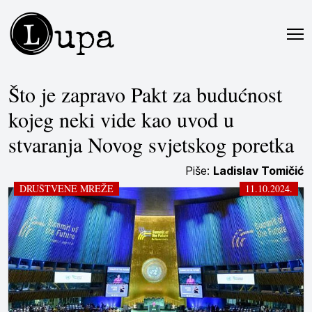
L
upa
Što je zapravo Pakt za budućnost
kojeg neki vide kao uvod u
stvaranja Novog svjetskog poretka
Piše:
Ladislav Tomičić
DRUŠTVENE MREŽE
11.10.2024.