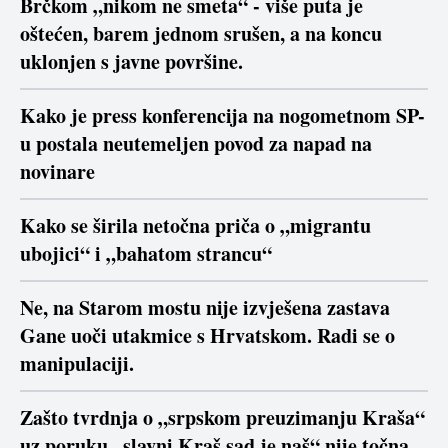
Brčkom „nikom ne smeta“ - više puta je
oštećen, barem jednom srušen, a na koncu
uklonjen s javne površine.
Kako je press konferencija na nogometnom SP-
u postala neutemeljen povod za napad na
novinare
Kako se širila netočna priča o „migrantu
ubojici“ i „bahatom strancu“
Ne, na Starom mostu nije izvješena zastava
Gane uoči utakmice s Hrvatskom. Radi se o
manipulaciji.
Zašto tvrdnja o „srpskom preuzimanju Kraša“
uz poruku „slavni Kraš sad je naš“ nije točna