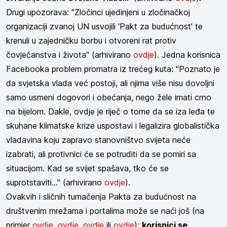
Drugi upozorava: "Zločinci ujedinjeni u zločinačkoj
organizaciji zvanoj UN usvojili 'Pakt za budućnost' te
krenuli u zajedničku borbu i otvoreni rat protiv
čovječanstva i života" (arhivirano
ovdje
). Jedna korisnica
Facebooka problem promatra iz trećeg kuta: "Poznato je
da svjetska vlada već postoji, ali njima više nisu dovoljni
samo usmeni dogovori i obećanja, nego žele imati crno
na bijelom. Dakle, ovdje je riječ o tome da se iza leđa te
skuhane klimatske krize uspostavi i legalizira globalistička
vladavina koju zapravo stanovništvo svijeta neće
izabrati, ali protivnici će se potruditi da se pomiri sa
situacijom. Kad se svijet spašava, tko će se
suprotstaviti..." (arhivirano
ovdje
).
Ovakvih i sličnih tumačenja Pakta za budućnost na
društvenim mrežama i portalima može se naći još (na
primjer
ovdje
,
ovdje
,
ovdje
ili
ovdje
);
korisnici se