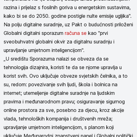
razina i prijelaz s fosilnih goriva u energetskim sustavima,
kako bi se do 2050. godine postigle nulte emisije ugljika".
Na polju digitalne suradnje, uz Pakt o budućnosti priloženi
Globalni digitalni sporazum
računa se
kao "prvi
sveobuhvatni globalni okvir za digitalnu suradnju i
upravljanje umjetnom inteligencijom".
„U središtu Sporazuma nalazi se obveza da se
tehnologija dizajnira, koristi te da se njome upravlja u
korist svih. Ovo uključuje obveze svjetskih čelnika, a to
su, redom: povezivanje svih ljudi, škola i bolnica na
internet; utemeljenje digitalne suradnje na ljudskim
pravima i međunarodnom pravu; osiguravanje sigurnog
online prostora za sve, posebno za djecu, kroz akcije
vlada, tehnoloških kompanija i društvenih mreža;
upravljanje umjetnom inteligencijom, s planom koji
uključuje Međunarodni znanstveni panel i Globalni politički