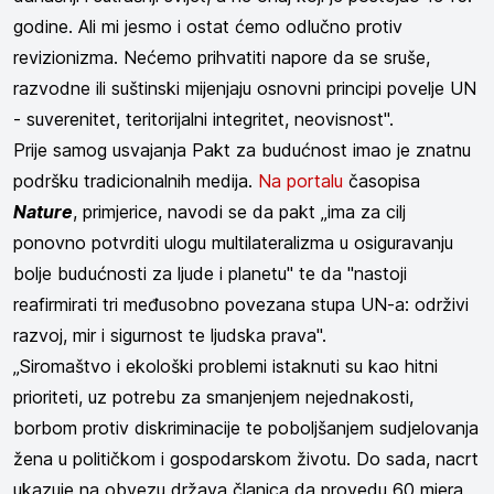
godine. Ali mi jesmo i ostat ćemo odlučno protiv
revizionizma. Nećemo prihvatiti napore da se sruše,
razvodne ili suštinski mijenjaju osnovni principi povelje UN
- suverenitet, teritorijalni integritet, neovisnost".
Prije samog usvajanja Pakt za budućnost imao je znatnu
podršku tradicionalnih medija.
Na portalu
časopisa
Nature
, primjerice, navodi se da pakt „ima za cilj
ponovno potvrditi ulogu multilateralizma u osiguravanju
bolje budućnosti za ljude i planetu" te da "nastoji
reafirmirati tri međusobno povezana stupa UN-a: održivi
razvoj, mir i sigurnost te ljudska prava".
„Siromaštvo i ekološki problemi istaknuti su kao hitni
prioriteti, uz potrebu za smanjenjem nejednakosti,
borbom protiv diskriminacije te poboljšanjem sudjelovanja
žena u političkom i gospodarskom životu. Do sada, nacrt
ukazuje na obvezu država članica da provedu 60 mjera