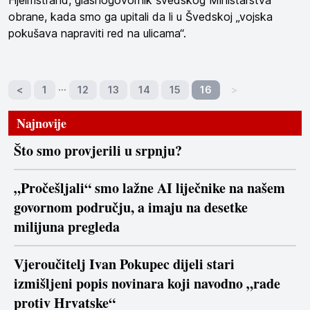
obrane, kada smo ga upitali da li u Švedskoj „vojska
pokušava napraviti red na ulicama“.
…
<
1
12
13
14
15
16
>
Najnovije
Što smo provjerili u srpnju?
„Pročešljali“ smo lažne AI liječnike na našem
govornom području, a imaju na desetke
milijuna pregleda
Vjeroučitelj Ivan Pokupec dijeli stari
izmišljeni popis novinara koji navodno „rade
protiv Hrvatske“