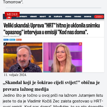
Tomorrow“.
MEDIJI
11. veljače 2024.
„Skandal koji je šokirao cijeli svijet!” obična je
prevara lažnog medija
Jedino što je točno u ovoj priči na lažnom Jutarnjem listu
jeste to da je Vladimir Kočiš Zec zaista gostovao u HRT-
ovoj emisiji „Kod nas doma“. Međutim, to se nije dogodilo