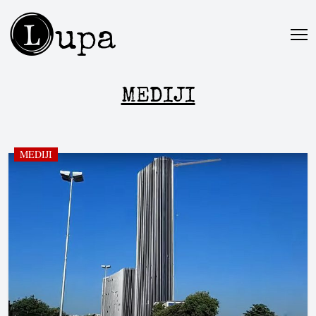
L
upa
MEDIJI
MEDIJI