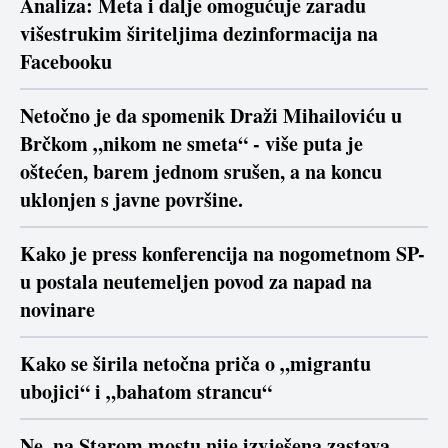
Analiza: Meta i dalje omogućuje zaradu
višestrukim širiteljima dezinformacija na
Facebooku
Netočno je da spomenik Draži Mihailoviću u
Brčkom „nikom ne smeta“ - više puta je
oštećen, barem jednom srušen, a na koncu
uklonjen s javne površine.
Kako je press konferencija na nogometnom SP-
u postala neutemeljen povod za napad na
novinare
Kako se širila netočna priča o „migrantu
ubojici“ i „bahatom strancu“
Ne, na Starom mostu nije izvješena zastava