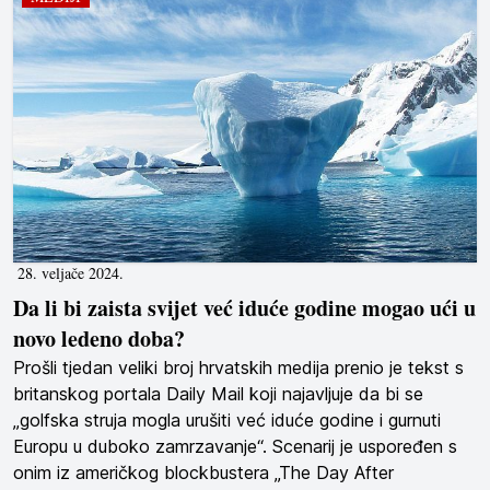
28. veljače 2024.
Da li bi zaista svijet već iduće godine mogao ući u
novo ledeno doba?
Prošli tjedan veliki broj hrvatskih medija prenio je tekst s
britanskog portala Daily Mail koji najavljuje da bi se
„golfska struja mogla urušiti već iduće godine i gurnuti
Europu u duboko zamrzavanje“. Scenarij je uspoređen s
onim iz američkog blockbustera „The Day After