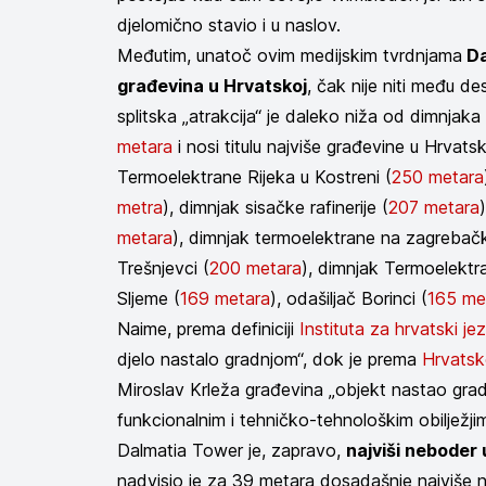
djelomično stavio i u naslov.
Međutim, unatoč ovim medijskim tvrdnjama
Da
građevina u Hrvatskoj
, čak nije niti među de
splitska „atrakcija“ je daleko niža od dimnjak
metara
i nosi titulu najviše građevine u Hrvatsk
Termoelektrane Rijeka u Kostreni (
250 metara
metra
),
dimnjak sisačke rafinerije (
207 metara
)
metara
)
, dimnjak termoelektrane na zagrebačk
Trešnjevci (
200 metara
), dimnjak Termoelektr
Sljeme (
169 metara
), odašiljač Borinci (
165 me
Naime, prema definiciji
Instituta za hrvatski jez
djelo nastalo gradnjom“, dok je prema
Hrvatsko
Miroslav Krleža građevina „objekt nastao grad
funkcionalnim i tehničko-tehnološkim obilježjim
Dalmatia Tower je, zapravo,
najviši neboder 
nadvisio je za 39 metara dosadašnje najviše