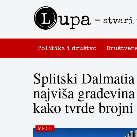
L
upa
- stvari
Politika i društvo
Društven
Splitski Dalmatia
najviša građevina
kako tvrde brojni
MEDIJI