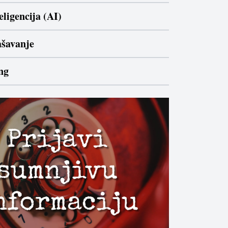
ligencija (AI)
ašavanje
ng