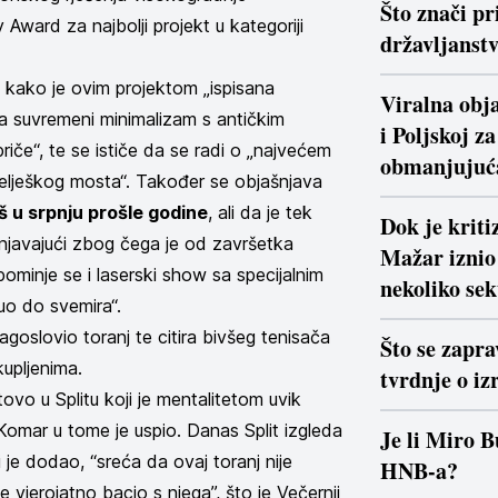
Što znači pr
Award za najbolji projekt u kategoriji
državljanstv
 kako je ovim projektom „ispisana
Viralna obja
la suvremeni minimalizam s antičkim
i Poljskoj z
priče“, te se ističe da se radi o „najvećem
obmanjujuć
elješkog mosta“. Također se objašnjava
š u srpnju prošle godine
, ali da je tek
Dok je krit
njavajući zbog čega je od završetka
Mažar iznio 
ominje se i laserski show sa specijalnim
nekoliko se
uo do svemira“.
agoslovio toranj te citira bivšeg tenisača
Što se zapra
kupljenima.
tvrdnje o iz
ovo u Splitu koji je mentalitetom uvik
 Komar u tome je uspio. Danas Split izgleda
Je li Miro B
 je dodao, “sreća da ovaj toranj nije
HNB-a?
vjerojatno bacio s njega”, što je Večernji