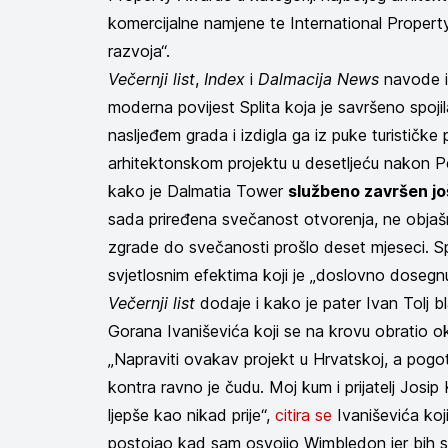
komercijalne namjene te International Property 
razvoja“.
Večernji list
,
Index
i
Dalmacija News
navode i
moderna povijest Splita koja je savršeno spoji
nasljeđem grada i izdigla ga iz puke turističke 
arhitektonskom projektu u desetljeću nakon P
kako je Dalmatia Tower
službeno završen jo
sada priređena svečanost otvorenja, ne objaš
zgrade do svečanosti prošlo deset mjeseci. Sp
svjetlosnim efektima koji je „doslovno dosegn
Večernji list
dodaje i kako je pater Ivan Tolj bl
Gorana Ivaniševića koji se na krovu obratio o
„Napraviti ovakav projekt u Hrvatskoj, a pogot
kontra ravno je čudu. Moj kum i prijatelj Josip
ljepše kao nikad prije“,
citira se
Ivaniševića koji
postojao kad sam osvojio Wimbledon jer bih se 