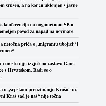
m srušen, a na koncu uklonjen s javne
ss konferencija na nogometnom SP-u
temeljen povod za napad na novinare
la netočna priča o „migrantu ubojici“ i
trancu“
om mostu nije izvješena zastava Gane
ce s Hrvatskom. Radi se o
.
ja o „srpskom preuzimanju Kraša“ uz
ni Kraš sad je naš“ nije točna