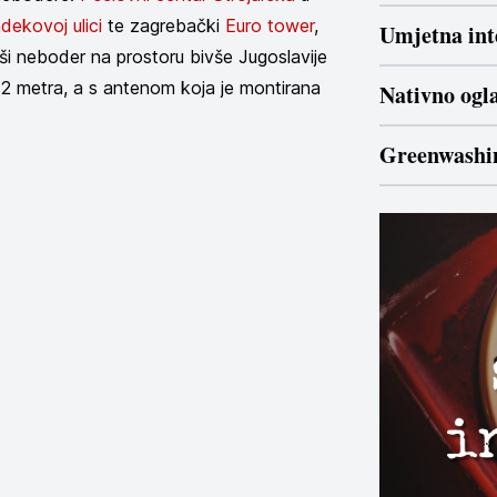
dekovoj ulici
te zagrebački
Euro tower
,
Umjetna inte
viši neboder na prostoru bivše Jugoslavije
42 metra, a s antenom koja je montirana
Nativno ogl
Greenwashi