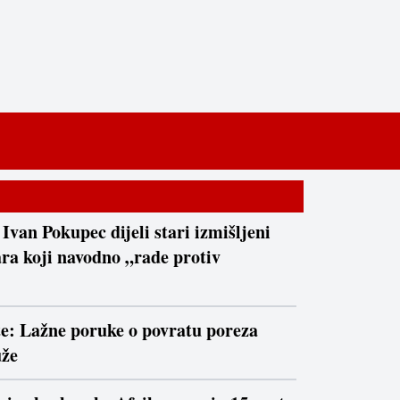
 Ivan Pokupec dijeli stari izmišljeni
ra koji navodno „rade protiv
te: Lažne poruke o povratu poreza
uže