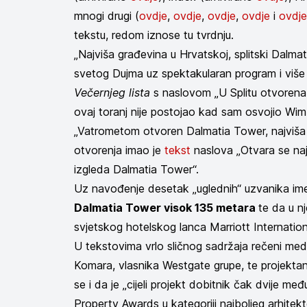
mnogi drugi (
ovdje
,
ovdje
,
ovdje
,
ovdje
i
ovdje
tekstu, redom iznose tu tvrdnju.
„Najviša građevina u Hrvatskoj, splitski Dalm
svetog Dujma uz spektakularan program i više 
Večernjeg lista
s naslovom „U Splitu otvorena 
ovaj toranj nije postojao kad sam osvojio Wim
„Vatrometom otvoren Dalmatia Tower, najviša g
otvorenja imao je
tekst
naslova „Otvara se naj
izgleda Dalmatia Tower“.
Uz navođenje desetak „uglednih“ uzvanika im
Dalmatia Tower visok 135 metara
te da u n
svjetskog hotelskog lanca Marriott Internationa
U tekstovima vrlo sličnog sadržaja rečeni medi
Komara, vlasnika Westgate grupe, te projektant
se i da je „cijeli projekt dobitnik čak dvije
Property Awards u kategoriji najboljeg arhite