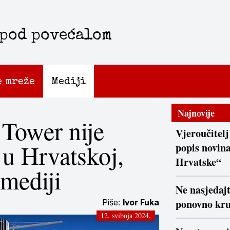
 pod povećalom
e mreže
Mediji
Najnovije
 Tower nije
Vjeroučitelj
 u Hrvatskoj,
popis novina
Hrvatske“
 mediji
Ne nasjedaj
ponovno kr
Piše:
Ivor Fuka
12. svibnja 2024.