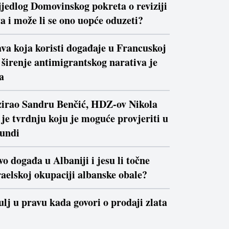
ijedlog Domovinskog pokreta o reviziji
a i može li se ono uopće oduzeti?
va koja koristi događaje u Francuskoj
a širenje antimigrantskog narativa je
a
izirao Sandru Benčić, HDZ-ov Nikola
je tvrdnju koju je moguće provjeriti u
kundi
vo događa u Albaniji i jesu li točne
raelskoj okupaciji albanske obale?
ulj u pravu kada govori o prodaji zlata