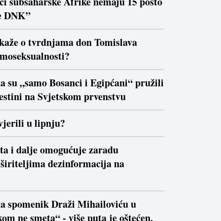
ici subsaharske Afrike nemaju 15 posto
e DNK”
 kaže o tvrdnjama don Tomislava
moseksualnosti?
a su „samo Bosanci i Egipćani“ pružili
estini na Svjetskom prvenstvu
jerili u lipnju?
ta i dalje omogućuje zaradu
širiteljima dezinformacija na
da spomenik Draži Mihailoviću u
om ne smeta“ - više puta je oštećen,