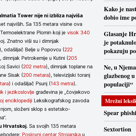
Kako je nast
lmatia Tower nije ni izbliza najviša
dobio ime po
set najviših. Sa 135 metara visine ova
a Termoelektrane Plomin koji je
visok 340
Glasanje Hr
oj. Znatno viši su i dimnjak
je potaknulo
), odašiljač Belje u Popovcu (
222
pokazuju po
,
dimnjak Petrokemije u Kutini (
205
Ne, u Njema
oj Savici (
202 metra
), dimnjak toplane na
glazbenog u
ane Sisak (
200 metara
), televizijski toranj
populaciji“
tara
) i odašiljač Psunj (
143 metra
).
ik i jezikoslovlje
građevina je „čovjekovo
Mrežni leksi
j enciklopediji
Leksikografskog zavoda
njom, složeni sklop s estetsko-
Spear phish
a“.
u Hrvatskoj
. Sa svojih 135 metara
Sextortion
 nebodere:
Poslovni centar Strojarska
u