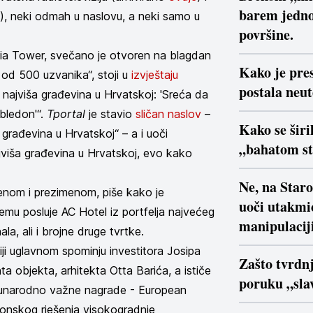
barem jedno
), neki odmah u naslovu, a neki samo u
površine.
atia Tower, svečano je otvoren na blagdan
Kako je pre
od 500 uzvanika“, stoji u
izvještaju
postala neu
najviša građevina u Hrvatskoj: 'Sreća da
bledon'“.
Tportal
je stavio
sličan naslov
–
Kako se širi
rađevina u Hrvatskoj“ – a i uoči
„bahatom s
viša građevina u Hrvatskoj, evo kako
Ne, na Star
enom i prezimenom, piše kako je
uoči utakmi
jemu posluje AC Hotel iz portfelja najvećeg
manipulaciji
la, ali i brojne druge tvrtke.
ji uglavnom spominju investitora Josipa
Zašto tvrdn
a objekta, arhitekta Otta Barića, a ističe
poruku „slav
 međunarodno važne nagrade - European
ktonskog rješenja visokogradnje