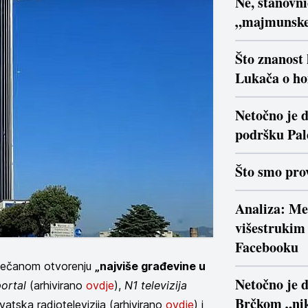
Ne, stanovn
„majmunsk
Što znanost
Lukača o ho
Netočno je d
podršku Pal
Što smo prov
Analiza: Me
višestrukim 
Facebooku
 svečanom otvorenju
„najviše građevine u
Netočno je 
ortal
(arhivirano
ovdje
),
N1 televizija
Brčkom „nik
rvatska radiotelevizija (arhivirano
ovdje
) i