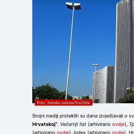
Foto: Snimka zaslona/YouTube
Brojni mediji proteklih su dana izvještavali o
Hrvatskoj“
.
Večernji list
(arhivirano
ovdje
),
Tp
(arhivirano
ovdje
),
Index
(arhivirano
ovdje
), H