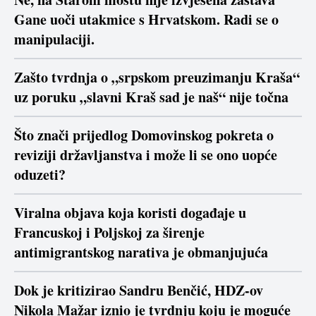
Gane uoči utakmice s Hrvatskom. Radi se o
manipulaciji.
Zašto tvrdnja o „srpskom preuzimanju Kraša“
uz poruku „slavni Kraš sad je naš“ nije točna
Što znači prijedlog Domovinskog pokreta o
reviziji državljanstva i može li se ono uopće
oduzeti?
Viralna objava koja koristi događaje u
Francuskoj i Poljskoj za širenje
antimigrantskog narativa je obmanjujuća
Dok je kritizirao Sandru Benčić, HDZ-ov
Nikola Mažar iznio je tvrdnju koju je moguće