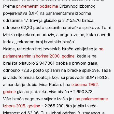
Prema
privremenim podacima
Državnog izbornog
povjerenstva (DIP) na parlamentarnim izborima
održanima 17. travnja glasalo je 2.215.876 birača,
odnosno 62,30 posto upisanih na biračke spiskove. To ni
izbliza nije rekordan odaziv, a pogotovo ne, kako navodi
Index, „rekordan broj hrvatskih birača“.
Naime, rekordan broj hrvatskih birača zabilježen je
na
parlamentarnim izborima 2000. godine
, kada je na
birališta pristupilo 2.947.861 osoba s pravom glasa,
odnosno 72,85 posto upisanih na biračke spiskove. Tada
je vladu formirala koalicija koju su predvodili SDP i HSLS,
a mandat je dobio Ivica Račan. I na
izborima 1992.
godine
glasao je daleko više birača - 2.690.873.
Više birača nego ove srijede izašlo je i
na parlamentarne
izbore 2015. godine
- 2.265.290, što je bila i veća
izlaznost od 63,06. Ti su izbori održani 8. studenog, a