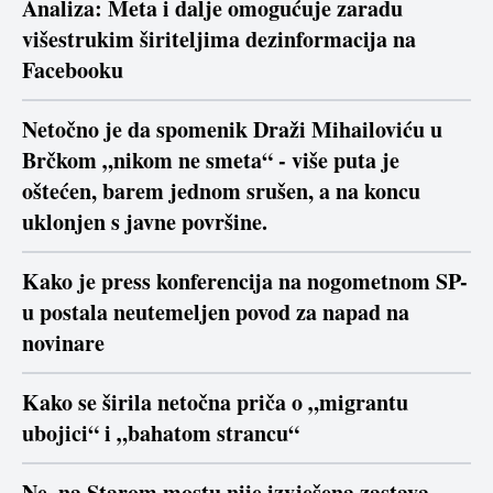
Analiza: Meta i dalje omogućuje zaradu
višestrukim širiteljima dezinformacija na
Facebooku
Netočno je da spomenik Draži Mihailoviću u
Brčkom „nikom ne smeta“ - više puta je
oštećen, barem jednom srušen, a na koncu
uklonjen s javne površine.
Kako je press konferencija na nogometnom SP-
u postala neutemeljen povod za napad na
novinare
Kako se širila netočna priča o „migrantu
ubojici“ i „bahatom strancu“
Ne, na Starom mostu nije izvješena zastava