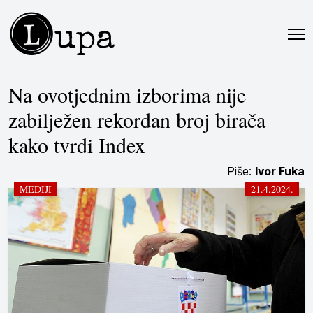
L
upa
Na ovotjednim izborima nije
zabilježen rekordan broj birača
kako tvrdi Index
Piše:
Ivor Fuka
MEDIJI
21.4.2024.