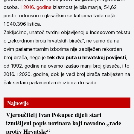
osoba. I
2016. godine
izlaznost je bila manja, 54,62
posto, odnosno u glasačkim se kutijama tada našlo
1.940.396 listića.
Zaključimo, unatoč tvrdnji objavljenoj u Indexovom tekstu
o „rekordnom broju hrvatskih birača“, ne samo da na
ovim parlamentarnim izborima nije zabilježen rekordan
broj birača, nego je
tek dva puta u hrvatskoj povijesti
,
od 1992. godine na ovamo izašao manji broj glasača, i to
2016. i 2020. godine, dok je veći broj birača zabilježen na
čak sedam parlamentarnih izbora do sada.
Najnovije
Vjeroučitelj Ivan Pokupec dijeli stari
izmišljeni popis novinara koji navodno „rade
protiv Hrvatske“