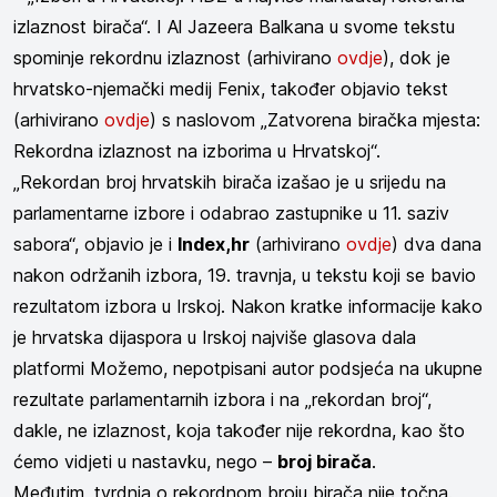
izlaznost birača“. I Al Jazeera Balkana u svome tekstu
spominje rekordnu izlaznost (arhivirano
ovdje
), dok je
hrvatsko-njemački medij Fenix, također objavio tekst
(arhivirano
ovdje
) s naslovom „Zatvorena biračka mjesta:
Rekordna izlaznost na izborima u Hrvatskoj“.
„Rekordan broj hrvatskih birača izašao je u srijedu na
parlamentarne izbore i odabrao zastupnike u 11. saziv
sabora“, objavio je i
Index,hr
(arhivirano
ovdje
) dva dana
nakon održanih izbora, 19. travnja, u tekstu koji se bavio
rezultatom izbora u Irskoj. Nakon kratke informacije kako
je hrvatska dijaspora u Irskoj najviše glasova dala
platformi Možemo, nepotpisani autor podsjeća na ukupne
rezultate parlamentarnih izbora i na „rekordan broj“,
dakle, ne izlaznost, koja također nije rekordna, kao što
ćemo vidjeti u nastavku, nego –
broj birača
.
Međutim, tvrdnja o rekordnom broju birača nije točna.