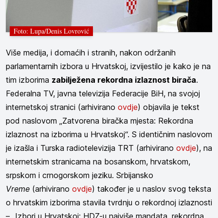
Foto: Lupa/Denis Lovrović
Više medija, i domaćih i stranih, nakon održanih
parlamentarnih izbora u Hrvatskoj, izvijestilo je kako je na
tim izborima
zabilježena rekordna izlaznost birača
.
Federalna TV, javna televizija Federacije BiH, na svojoj
internetskoj stranici (arhivirano
ovdje
) objavila je tekst
pod naslovom „Zatvorena biračka mjesta: Rekordna
izlaznost na izborima u Hrvatskoj“. S identičnim naslovom
je izašla i Turska radiotelevizija TRT (arhivirano
ovdje
), na
internetskim stranicama na bosanskom, hrvatskom,
srpskom i crnogorskom jeziku. Srbijansko
Vreme
(arhivirano
ovdje
) također je u naslov svog teksta
o hrvatskim izborima stavila tvrdnju o rekordnoj izlaznosti
– „Izbori u Hrvatskoj: HDZ-u najviše mandata, rekordna