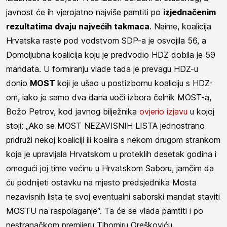
javnost će ih vjerojatno najviše pamtiti po
izjednačenim
rezultatima dvaju najvećih takmaca
. Naime, koalicija
Hrvatska raste pod vodstvom SDP-a je osvojila 56, a
Domoljubna koalicija koju je predvodio HDZ dobila je 59
mandata. U formiranju vlade tada je prevagu HDZ-u
donio
MOST
koji je ušao u postizbornu koaliciju s HDZ-
om, iako je samo dva dana uoči izbora čelnik MOST-a,
Božo Petrov, kod javnog bilježnika
ovjerio izjavu
u kojoj
stoji: „Ako se MOST NEZAVISNIH LISTA jednostrano
pridruži nekoj koaliciji ili koalira s nekom drugom strankom
koja je upravljala Hrvatskom u proteklih desetak godina i
omogući joj time većinu u Hrvatskom Saboru, jamčim da
ću podnijeti ostavku na mjesto predsjednika Mosta
nezavisnih lista te svoj eventualni saborski mandat staviti
MOSTU na raspolaganje“. Ta će se vlada pamtiti i po
nestranačkom premijeru Tihomiru Oreškoviću.