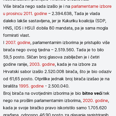
Više birača nego sada izašlo je i na
parlamentarne izbore
u prosincu 2011. godine
– 2.394.638, Tada je vlada
daleko lakše sastavljena, jer je Kukuriku koalicija (SDP,
HNS, IDS i HSU) dobila 80 mandata, pa je sama mogla
formirati vlast.
I
2007. godine
, parlamentarnim izborima je pristupilo više
birača nego ovog tjedna – 2.519.560. Tada je to bilo
59,5 posto. Sličan broj glasova zabilježen je i četiri
godine ranije,
2003. godine
, kada je na izbore za
Hrvatski sabor izašlo 2.520.008 birača, što je bio odaziv
od 61,65 posto. Otprilike jednak broj birača izašao je na
birališta
1995. godine
- 2.500.040.
Broj birača na ovotjednim izborima je bio
bitno veći
tek
nego na prošlim parlamentarnim izborima,
2020. godine
,
kada je svoje biračko pravo iskoristilo samo 1.705.620
građana, odnosno 46,90 posto za glasanje registriranih