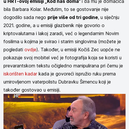
u HRT-ovoj emisiji „Kod nas doma“
i da mu je domaćica
bila Barbara Kolar. Međutim, to se gostovanje nije
dogodilo sada nego
prije više od tri godine
, u siječnju
2021. godine, a u emisiji glazbenik nije govorio o
kriptovalutama i lakoj zaradi, već o legendarnim Novim
fosilima u kojima je svirao i starim singlovima (možete je
pogledati
ovdje
). Također, u emisiji Kočiš Zec uopće ne
pokazuje svoj mobitel već je fotografija koja se koristi u
prevarantskom tekstu očigledno manipulirana pri čemu je
iskorišten kadar
kada je govoreći ispružio ruku prema
umirovljenom vaterpolistu Dubravku Šimencu koji je
također gostovao u emisiji.