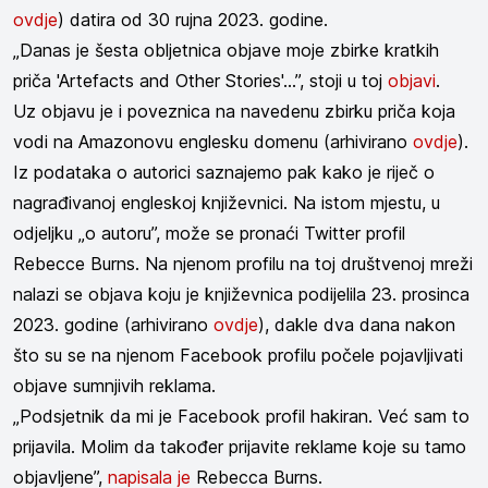
ovdje
) datira od 30 rujna 2023. godine.
„Danas je šesta obljetnica objave moje zbirke kratkih
priča 'Artefacts and Other Stories'...”, stoji u toj
objavi
.
Uz objavu je i poveznica na navedenu zbirku priča koja
vodi na Amazonovu englesku domenu (arhivirano
ovdje
).
Iz podataka o autorici saznajemo pak kako je riječ o
nagrađivanoj engleskoj književnici. Na istom mjestu, u
odjeljku „o autoru”, može se pronaći Twitter profil
Rebecce Burns. Na njenom profilu na toj društvenoj mreži
nalazi se objava koju je književnica podijelila 23. prosinca
2023. godine (arhivirano
ovdje
), dakle dva dana nakon
što su se na njenom Facebook profilu počele pojavljivati
objave sumnjivih reklama.
„Podsjetnik da mi je Facebook profil hakiran. Već sam to
prijavila. Molim da također prijavite reklame koje su tamo
objavljene”,
napisala je
Rebecca Burns.