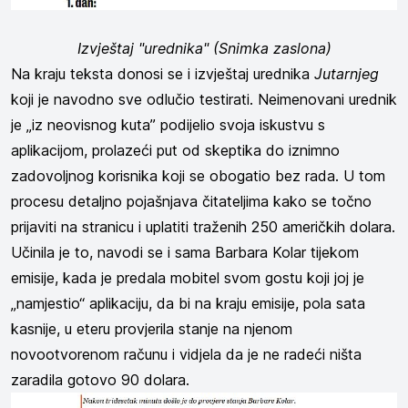
Izvještaj "urednika" (Snimka zaslona)
Na kraju teksta donosi se i izvještaj urednika
Jutarnjeg
koji je navodno sve odlučio testirati. Neimenovani urednik
je „iz neovisnog kuta” podijelio svoja iskustvu s
aplikacijom, prolazeći put od skeptika do iznimno
zadovoljnog korisnika koji se obogatio bez rada. U tom
procesu detaljno pojašnjava čitateljima kako se točno
prijaviti na stranicu i uplatiti traženih 250 američkih dolara.
Učinila je to, navodi se i sama Barbara Kolar tijekom
emisije, kada je predala mobitel svom gostu koji joj je
„namjestio“ aplikaciju, da bi na kraju emisije, pola sata
kasnije, u eteru provjerila stanje na njenom
novootvorenom računu i vidjela da je ne radeći ništa
zaradila gotovo 90 dolara.