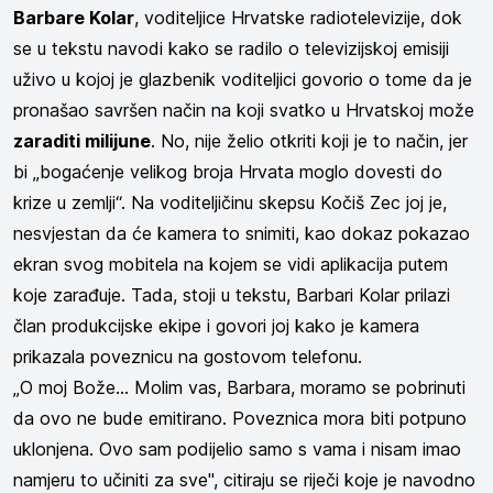
Barbare Kolar
, voditeljice Hrvatske radiotelevizije, dok
se u tekstu navodi kako se radilo o televizijskoj emisiji
uživo u kojoj je glazbenik voditeljici govorio o tome da je
pronašao savršen način na koji svatko u Hrvatskoj može
zaraditi milijune
. No, nije želio otkriti koji je to način, jer
bi „bogaćenje velikog broja Hrvata moglo dovesti do
krize u zemlji“. Na voditeljičinu skepsu Kočiš Zec joj je,
nesvjestan da će kamera to snimiti, kao dokaz pokazao
ekran svog mobitela na kojem se vidi aplikacija putem
koje zarađuje. Tada, stoji u tekstu, Barbari Kolar prilazi
član produkcijske ekipe i govori joj kako je kamera
prikazala poveznicu na gostovom telefonu.
„O moj Bože... Molim vas, Barbara, moramo se pobrinuti
da ovo ne bude emitirano. Poveznica mora biti potpuno
uklonjena. Ovo sam podijelio samo s vama i nisam imao
namjeru to učiniti za sve", citiraju se riječi koje je navodno