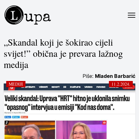
L
upa
„Skandal koji je šokirao cijeli
svijet!” obična je prevara lažnog
medija
Piše:
Mladen Barbarić
MEDIJI
11.2.2024.