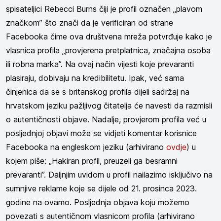
spisateljici Rebecci Burns čiji je profil označen „plavom
značkom” što znači da je verificiran od strane
Facebooka čime ova društvena mreža potvrđuje kako je
vlasnica profila „provjerena pretplatnica, značajna osoba
ili robna marka”. Na ovaj način vijesti koje prevaranti
plasiraju, dobivaju na kredibilitetu. Ipak, već sama
činjenica da se s britanskog profila dijeli sadržaj na
hrvatskom jeziku pažljivog čitatelja će navesti da razmisli
o autentičnosti objave. Nadalje, provjerom profila već u
posljednjoj objavi može se vidjeti komentar korisnice
Facebooka na engleskom jeziku (arhivirano
ovdje
) u
kojem piše: „Hakiran profil, preuzeli ga besramni
prevaranti”. Daljnjim uvidom u profil nailazimo isključivo na
sumnjive reklame koje se dijele od 21. prosinca 2023.
godine na ovamo. Posljednja objava koju možemo
povezati s autentičnom vlasnicom profila (arhivirano