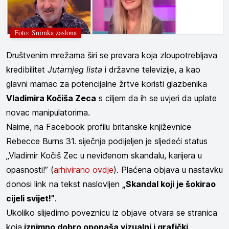
Foto: Snimka zaslona
Društvenim mrežama širi se prevara koja zloupotrebljava
kredibilitet
Jutarnjeg lista
i državne televizije, a kao
glavni mamac za potencijalne žrtve koristi glazbenika
Vladimira Kočiša Zeca
s ciljem da ih se uvjeri da uplate
novac manipulatorima.
Naime, na Facebook profilu britanske književnice
Rebecce Burns 31. siječnja podijeljen je sljedeći status
„Vladimir Kočiš Zec u neviđenom skandalu, karijera u
opasnosti!” (
arhivirano ovdje
). Plaćena objava u nastavku
donosi link na tekst naslovljen
„Skandal koji je šokirao
cijeli svijet!”
.
Ukoliko slijedimo poveznicu iz objave otvara se stranica
koja
iznimno dobro oponaša vizualni i grafički