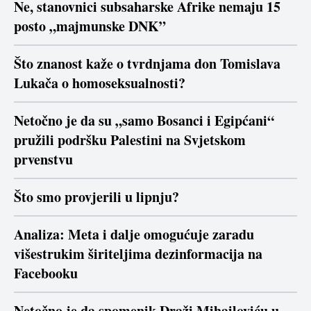
Ne, stanovnici subsaharske Afrike nemaju 15
posto „majmunske DNK”
Što znanost kaže o tvrdnjama don Tomislava
Lukača o homoseksualnosti?
Netočno je da su „samo Bosanci i Egipćani“
pružili podršku Palestini na Svjetskom
prvenstvu
Što smo provjerili u lipnju?
Analiza: Meta i dalje omogućuje zaradu
višestrukim širiteljima dezinformacija na
Facebooku
Netočno je da spomenik Draži Mihailoviću u