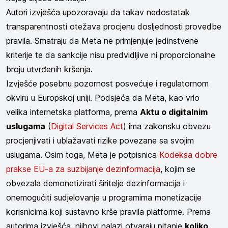
Autori izvješća upozoravaju da takav nedostatak
transparentnosti otežava procjenu dosljednosti provedbe
pravila. Smatraju da Meta ne primjenjuje jedinstvene
kriterije te da sankcije nisu predvidljive ni proporcionalne
broju utvrđenih kršenja.
Izvješće posebnu pozornost posvećuje i regulatornom
okviru u Europskoj uniji. Podsjeća da Meta, kao vrlo
velika internetska platforma, prema
Aktu o digitalnim
uslugama
(
Digital Services Act
) ima zakonsku obvezu
procjenjivati i ublažavati rizike povezane sa svojim
uslugama. Osim toga, Meta je potpisnica
Kodeksa dobre
prakse EU-a za suzbijanje dezinformacija
, kojim se
obvezala demonetizirati širitelje dezinformacija i
onemogućiti sudjelovanje u programima monetizacije
korisnicima koji sustavno krše pravila platforme. Prema
autorima izvješća, njihovi nalazi otvaraju pitanje
koliko