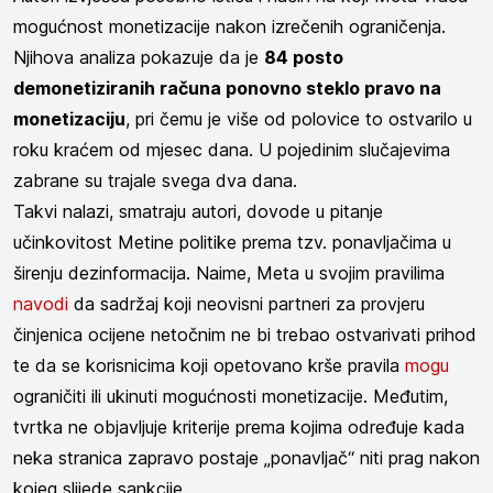
mogućnost monetizacije nakon izrečenih ograničenja.
Njihova analiza pokazuje da je
84 posto
demonetiziranih računa ponovno steklo pravo na
monetizaciju
, pri čemu je više od polovice to ostvarilo u
roku kraćem od mjesec dana. U pojedinim slučajevima
zabrane su trajale svega dva dana.
Takvi nalazi, smatraju autori, dovode u pitanje
učinkovitost Metine politike prema tzv. ponavljačima u
širenju dezinformacija. Naime, Meta u svojim pravilima
navodi
da sadržaj koji neovisni partneri za provjeru
činjenica ocijene netočnim ne bi trebao ostvarivati prihod
te da se korisnicima koji opetovano krše pravila
mogu
ograničiti ili ukinuti mogućnosti monetizacije. Međutim,
tvrtka ne objavljuje kriterije prema kojima određuje kada
neka stranica zapravo postaje „ponavljač“ niti prag nakon
kojeg slijede sankcije.