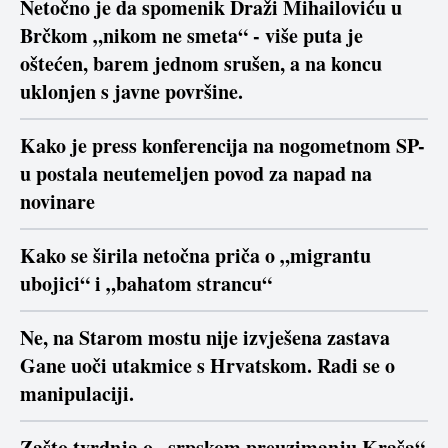
Netočno je da spomenik Draži Mihailoviću u
Brčkom „nikom ne smeta“ - više puta je
oštećen, barem jednom srušen, a na koncu
uklonjen s javne površine.
Kako je press konferencija na nogometnom SP-
u postala neutemeljen povod za napad na
novinare
Kako se širila netočna priča o „migrantu
ubojici“ i „bahatom strancu“
Ne, na Starom mostu nije izvješena zastava
Gane uoči utakmice s Hrvatskom. Radi se o
manipulaciji.
Zašto tvrdnja o „srpskom preuzimanju Kraša“