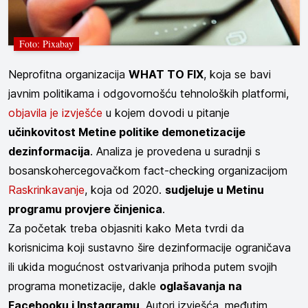
Foto: Pixabay
Neprofitna organizacija
WHAT TO FIX
, koja se bavi
javnim politikama i odgovornošću tehnoloških platformi,
objavila je izvješće
u kojem dovodi u pitanje
učinkovitost Metine politike demonetizacije
dezinformacija
. Analiza je provedena u suradnji s
bosanskohercegovačkom fact-checking organizacijom
Raskrinkavanje
, koja od 2020.
sudjeluje u Metinu
programu provjere činjenica
.
Za početak treba objasniti kako Meta tvrdi da
korisnicima koji sustavno šire dezinformacije ograničava
ili ukida mogućnost ostvarivanja prihoda putem svojih
programa monetizacije, dakle
oglašavanja na
Facebooku i Instagramu
. Autori izvješća, međutim,