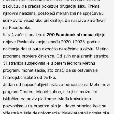
zaključuju da praksa pokazuje drugačiju sliku. Prema
njihovim nalazima, postojeći mehanizmi ne sprječavaju
učinkovito višestruke prekršitelje da nastave zarađivati
na Facebooku.
Istraživači su analizirali
290 Facebook stranica
čije je
objave Raskrinkavanje između 2020. i 2025. godine
najmanje deset puta označilo netočnima u okviru Metina
programa provjere činjenica. Od svih analiziranih stranica,
51 stranica sudjelovala je u barem jednom Metinu
programu monetizacije, što znači da su ostvarivale
financijske isplate od tvrtke.
Jedan od najupečatljivijih nalaza odnosi se na Metin novi
program Content Monetization, u koji se može ući
isključivo na poziv platforme. Među korisnicima
pozvanima u taj program bilo je i devet stranica koje su
višestruko širile dezinformacije. Najeklatantniji primjer bila