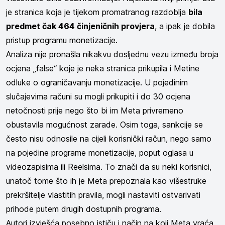
je stranica koja je tijekom promatranog razdoblja
bila
predmet čak 464 činjeničnih provjera
, a ipak je dobila
pristup programu monetizacije.
Analiza nije pronašla nikakvu dosljednu vezu između broja
ocjena „false“ koje je neka stranica prikupila i Metine
odluke o ograničavanju monetizacije. U pojedinim
slučajevima računi su mogli prikupiti i do 30 ocjena
netočnosti prije nego što bi im Meta privremeno
obustavila mogućnost zarade. Osim toga, sankcije se
često nisu odnosile na cijeli korisnički račun, nego samo
na pojedine programe monetizacije, poput oglasa u
videozapisima ili Reelsima. To znači da su neki korisnici,
unatoč tome što ih je Meta prepoznala kao višestruke
prekršitelje vlastitih pravila, mogli nastaviti ostvarivati
prihode putem drugih dostupnih programa.
Autori izvješća posebno ističu i način na koji Meta vraća