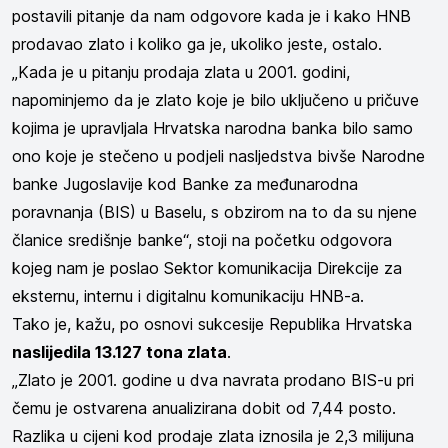
postavili pitanje da nam odgovore kada je i kako HNB
prodavao zlato i koliko ga je, ukoliko jeste, ostalo.
„Kada je u pitanju prodaja zlata u 2001. godini,
napominjemo da je zlato koje je bilo uključeno u pričuve
kojima je upravljala Hrvatska narodna banka bilo samo
ono koje je stečeno u podjeli nasljedstva bivše Narodne
banke Jugoslavije kod Banke za međunarodna
poravnanja (BIS) u Baselu, s obzirom na to da su njene
članice središnje banke“, stoji na početku odgovora
kojeg nam je poslao Sektor komunikacija Direkcije za
eksternu, internu i digitalnu komunikaciju HNB-a.
Tako je, kažu, po osnovi sukcesije Republika Hrvatska
naslijedila 13.127 tona zlata
.
„Zlato je 2001. godine u dva navrata prodano BIS-u pri
čemu je ostvarena anualizirana dobit od 7,44 posto.
Razlika u cijeni kod prodaje zlata iznosila je 2,3 milijuna