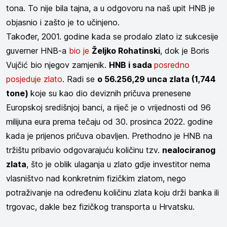
tona. To nije bila tajna, a u odgovoru na naš upit HNB je
objasnio i zašto je to učinjeno.
Također, 2001. godine kada se prodalo zlato iz sukcesije
guverner HNB-a
bio je
Željko Rohatinski
, dok je Boris
Vujčić bio njegov zamjenik.
HNB i sada
posredno
posjeduje zlato
. Radi se
o 56.256,29 unca zlata (1,744
tone)
koje su kao dio deviznih pričuva prenesene
Europskoj središnjoj banci, a riječ je o vrijednosti od 96
milijuna eura prema tečaju od 30. prosinca 2022. godine
kada je prijenos pričuva obavljen. Prethodno je HNB na
tržištu pribavio odgovarajuću količinu tzv.
nealociranog
zlata
, što je oblik ulaganja u zlato gdje investitor nema
vlasništvo nad konkretnim fizičkim zlatom, nego
potraživanje na određenu količinu zlata koju drži banka ili
trgovac, dakle bez fizičkog transporta u Hrvatsku.