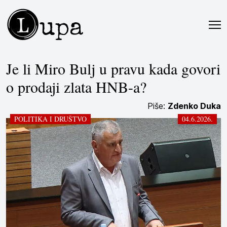
L
upa
Je li Miro Bulj u pravu kada govori
o prodaji zlata HNB-a?
Piše:
Zdenko Duka
POLITIKA I DRUŠTVO
04.6.2026.