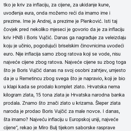
tko je kriv za inflaciju, za cijene, za ukidanje kune,
uvođenja eura, onda možemo reći da imamo ime i
prezime. Ime je Andrej, a prezime je Plenković. Isti taj
čovjek pred nekoliko mjeseci je govorio da je za inflaciju
kriv HNB i Boris Vujčić. Danas ga nagrađuje za veleizdaju
koju je učinio, pogodujući briselskim činovnicima uvodeći
euro. Nije inflacija samo zbog ratova koji se vode, nisu
najveće cijene zbog ratova. Najveće cijene su zbog toga
što je Boris Vujčić danas na svoj osobni zahtjev, umjesto
da je u Remetincu zbog svega što je napravio, koji je bio
u klapi kada se prodalo komplet zlato. Hrvatska nema
kilogram zlata, 15 tona zlata je Hrvatska narodna banka
prodala. Znamo što znači zlato u krizama. Šleper zlata
naroda je prodao Boris Vujčić za male novce. I danas,
šta imamo? Najveću inflaciju u Europskoj uniji, najveće
cijene“, rekao je Miro Bulj tijekom saborske rasprave