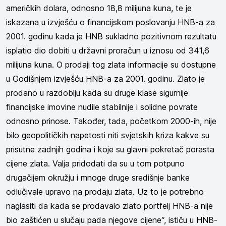
američkih dolara, odnosno 18,8 milijuna kuna, te je
iskazana u izvješću o financijskom poslovanju HNB-a za
2001. godinu kada je HNB sukladno pozitivnom rezultatu
isplatio dio dobiti u državni proračun u iznosu od 341,6
milijuna kuna. O prodaji tog zlata informacije su dostupne
u Godišnjem izvješću HNB-a za 2001. godinu. Zlato je
prodano u razdoblju kada su druge klase sigurnije
financijske imovine nudile stabilnije i solidne povrate
odnosno prinose. Također, tada, početkom 2000-ih, nije
bilo geopolitičkih napetosti niti svjetskih kriza kakve su
prisutne zadnjih godina i koje su glavni pokretač porasta
cijene zlata. Valja pridodati da su u tom potpuno
drugačijem okružju i mnoge druge središnje banke
odlučivale upravo na prodaju zlata. Uz to je potrebno
naglasiti da kada se prodavalo zlato portfelj HNB-a nije
bio zaštićen u slučaju pada njegove cijene“, ističu u HNB-