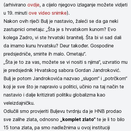
(arhivirano
ovdje
, a cijelo njegovo izlaganje možete vidjeti
u 19. minuti
ove video snimke
).
Nakon ovih riječi Bulj je nastavio, žaleći se da ga neki
zastupnici ometaju: „Šta je s hrvatskom kunom? Evo
kolega Zadro, vi ste hrvatski branitelj. Šta bi vi sad dali
da imamo kunu hrvatsku? Deur također. Gospodine
predsjedniče, smirite ih malo. Ometaju“.
„Šta je to za vas, možete se vi nositi s njima“, uzvratio mu
je predsjednik Hrvatskog sabora Gordan Jandroković.
Bulj je potom Jandrokovića nazvao „slugom“ i „potrčkom“
koji je sve što je napravio u politici, učinio na taj način te
nastavio i dalje kritizirati politiku globalizma kao
veleizdajničku.
Odlučili smo provjeriti Buljevu tvrdnju da je HNB prodao
sve zalihe zlata, odnosno
„komplet zlato“
te je li to bilo
15 tona zlata, pa smo nadležnima u ovoj instituciji