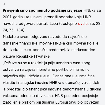
u.
Provjerili smo spomenuto godišnje izvješće
HNB-a za
2001. godinu te u njemu pronašli podatke koje HNB
navodi u odgovoru portalu Lupa (dostupno
ovdje
, str. 29,
74, 75 i 134).
Nadalje u svom odgovoru navode da najveći dio
današnje financijske imovine HNB-a čini imovina koja je
do ulaska u euro-područje predstavljala međunarodne
pričuve Republike Hrvatske.
„Pričuve su se u razdoblju prije uvođenja eura zbog
ostvarivanja ciljeva monetarne politike primarno i u
najvećim dijelu držale u euru. Danas one u eurima čine
vlastitu financijsku imovinu HNB-a u domaćoj valuti, dok
je preostali dio financijska imovina denominirana u drugim
valutama odnosno devizama. HNB posredno posjeduje
zlato jer je prilikom pristupanja Eurosustavu bio obvezan