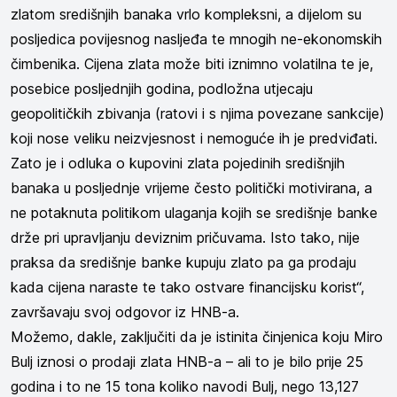
zlatom središnjih banaka vrlo kompleksni, a dijelom su
posljedica povijesnog nasljeđa te mnogih ne-ekonomskih
čimbenika. Cijena zlata može biti iznimno volatilna te je,
posebice posljednjih godina, podložna utjecaju
geopolitičkih zbivanja (ratovi i s njima povezane sankcije)
koji nose veliku neizvjesnost i nemoguće ih je predviđati.
Zato je i odluka o kupovini zlata pojedinih središnjih
banaka u posljednje vrijeme često politički motivirana, a
ne potaknuta politikom ulaganja kojih se središnje banke
drže pri upravljanju deviznim pričuvama. Isto tako, nije
praksa da središnje banke kupuju zlato pa ga prodaju
kada cijena naraste te tako ostvare financijsku korist“,
završavaju svoj odgovor iz HNB-a.
Možemo, dakle, zaključiti da je istinita činjenica koju Miro
Bulj iznosi o prodaji zlata HNB-a – ali to je bilo prije 25
godina i to ne 15 tona koliko navodi Bulj, nego 13,127