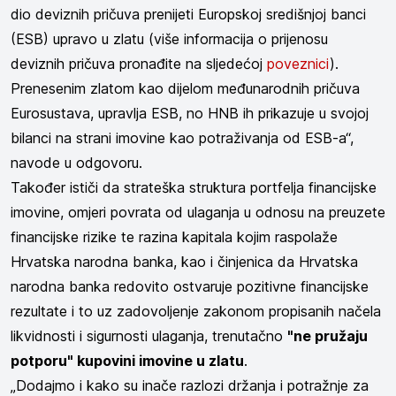
dio deviznih pričuva prenijeti Europskoj središnjoj banci
(ESB) upravo u zlatu (više informacija o prijenosu
deviznih pričuva pronađite na sljedećoj
poveznici
).
Prenesenim zlatom kao dijelom međunarodnih pričuva
Eurosustava, upravlja ESB, no HNB ih prikazuje u svojoj
bilanci na strani imovine kao potraživanja od ESB-a“,
navode u odgovoru.
Također ističi da strateška struktura portfelja financijske
imovine, omjeri povrata od ulaganja u odnosu na preuzete
financijske rizike te razina kapitala kojim raspolaže
Hrvatska narodna banka, kao i činjenica da Hrvatska
narodna banka redovito ostvaruje pozitivne financijske
rezultate i to uz zadovoljenje zakonom propisanih načela
likvidnosti i sigurnosti ulaganja, trenutačno
"ne pružaju
potporu" kupovini imovine u zlatu
.
„Dodajmo i kako su inače razlozi držanja i potražnje za