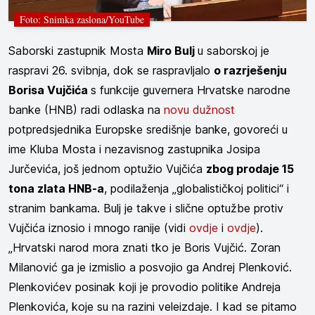
Foto: Snimka zaslona/YouTube
Saborski zastupnik Mosta
Miro Bulj
u saborskoj je
raspravi 26. svibnja, dok se raspravljalo
o razrješenju
Borisa Vujčića
s funkcije guvernera Hrvatske narodne
banke (HNB) radi odlaska na
novu dužnost
potpredsjednika Europske središnje banke, govoreći u
ime Kluba Mosta i nezavisnog zastupnika Josipa
Jurčevića, još jednom optužio Vujčića
zbog prodaje 15
tona zlata HNB-a
, podilaženja „globalističkoj politici“ i
stranim bankama. Bulj je takve i slične optužbe protiv
Vujčića iznosio i mnogo ranije (vidi
ovdje
i
ovdje
).
„Hrvatski narod mora znati tko je Boris Vujčić. Zoran
Milanović ga je izmislio a posvojio ga Andrej Plenković.
Plenkovićev posinak koji je provodio politike Andreja
Plenkovića, koje su na razini veleizdaje. I kad se pitamo