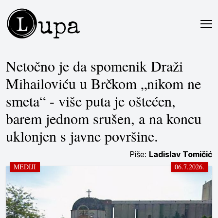
L
upa
Netočno je da spomenik Draži
Mihailoviću u Brčkom „nikom ne
smeta“ - više puta je oštećen,
barem jednom srušen, a na koncu
uklonjen s javne površine.
Piše:
Ladislav Tomičić
MEDIJI
06.7.2026.