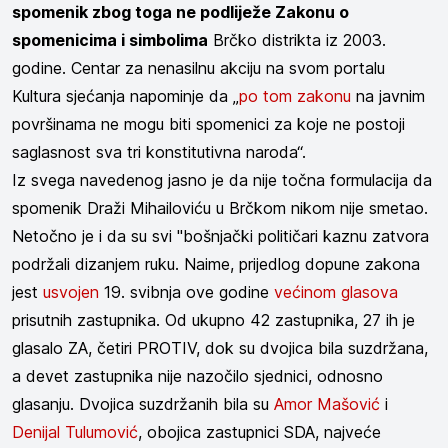
spomenik zbog toga ne podliježe Zakonu o
spomenicima i simbolima
Brčko distrikta iz 2003.
godine. Centar za nenasilnu akciju na svom portalu
Kultura sjećanja napominje da „
po tom zakonu
na javnim
površinama ne mogu biti spomenici za koje ne postoji
saglasnost sva tri konstitutivna naroda“.
Iz svega navedenog jasno je da nije točna formulacija da
spomenik Draži Mihailoviću u Brčkom nikom nije smetao.
Netočno je i da su svi "bošnjački političari kaznu zatvora
podržali dizanjem ruku. Naime, prijedlog dopune zakona
jest
usvojen
19. svibnja ove godine
većinom glasova
prisutnih zastupnika. Od ukupno 42 zastupnika, 27 ih je
glasalo ZA, četiri PROTIV, dok su dvojica bila suzdržana,
a devet zastupnika nije nazočilo sjednici, odnosno
glasanju. Dvojica suzdržanih bila su
Amor Mašović
i
Denijal Tulumović
, obojica zastupnici SDA, najveće