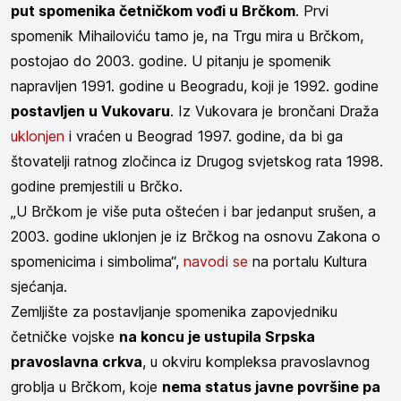
put spomenika četničkom vođi u Brčkom
. Prvi
spomenik Mihailoviću tamo je, na Trgu mira u Brčkom,
postojao do 2003. godine. U pitanju je spomenik
napravljen 1991. godine u Beogradu, koji je 1992. godine
postavljen u Vukovaru
. Iz Vukovara je brončani Draža
uklonjen
i vraćen u Beograd 1997. godine, da bi ga
štovatelji ratnog zločinca iz Drugog svjetskog rata 1998.
godine premjestili u Brčko.
„U Brčkom je više puta oštećen i bar jedanput srušen, a
2003. godine uklonjen je iz Brčkog na osnovu Zakona o
spomenicima i simbolima“,
navodi se
na portalu Kultura
sjećanja.
Zemljište za postavljanje spomenika zapovjedniku
četničke vojske
na koncu je ustupila Srpska
pravoslavna crkva
, u okviru kompleksa pravoslavnog
groblja u Brčkom, koje
nema status javne površine pa