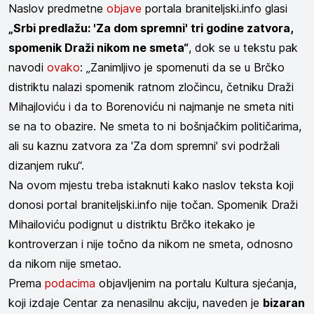
Naslov predmetne
objave
portala braniteljski.info glasi
„Srbi predlažu: 'Za dom spremni' tri godine zatvora,
spomenik Draži nikom ne smeta“
, dok se u tekstu pak
navodi
ovako
: „Zanimljivo je spomenuti da se u Brčko
distriktu nalazi spomenik ratnom zločincu, četniku Draži
Mihajloviću i da to Borenoviću ni najmanje ne smeta niti
se na to obazire. Ne smeta to ni bošnjačkim političarima,
ali su kaznu zatvora za 'Za dom spremni' svi podržali
dizanjem ruku“.
Na ovom mjestu treba istaknuti kako naslov teksta koji
donosi portal braniteljski.info nije točan. Spomenik Draži
Mihailoviću podignut u distriktu Brčko itekako je
kontroverzan i nije točno da nikom ne smeta, odnosno
da nikom nije smetao.
Prema
podacima
objavljenim na portalu Kultura sjećanja,
koji izdaje Centar za nenasilnu akciju, naveden je
bizaran