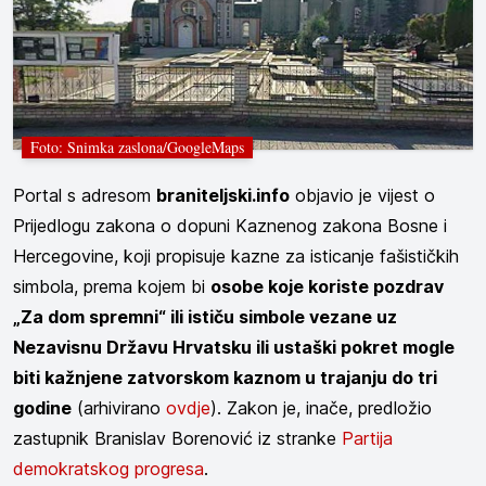
Foto: Snimka zaslona/GoogleMaps
Portal s adresom
braniteljski.info
objavio je vijest o
Prijedlogu zakona o dopuni Kaznenog zakona Bosne i
Hercegovine, koji propisuje kazne za isticanje fašističkih
simbola, prema kojem bi
osobe koje koriste pozdrav
„Za dom spremni“ ili ističu simbole vezane uz
Nezavisnu Državu Hrvatsku ili ustaški pokret mogle
biti kažnjene zatvorskom kaznom u trajanju do tri
godine
(arhivirano
ovdje
). Zakon je, inače, predložio
zastupnik Branislav Borenović iz stranke
Partija
demokratskog progresa
.