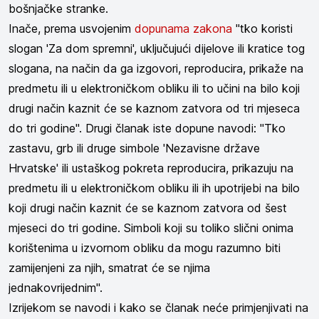
bošnjačke stranke.
Inače, prema usvojenim
dopunama zakona
"tko koristi
slogan 'Za dom spremni', uključujući dijelove ili kratice tog
slogana, na način da ga izgovori, reproducira, prikaže na
predmetu ili u elektroničkom obliku ili to učini na bilo koji
drugi način kaznit će se kaznom zatvora od tri mjeseca
do tri godine". Drugi članak iste dopune navodi: "Tko
zastavu, grb ili druge simbole 'Nezavisne države
Hrvatske' ili ustaškog pokreta reproducira, prikazuju na
predmetu ili u elektroničkom obliku ili ih upotrijebi na bilo
koji drugi način kaznit će se kaznom zatvora od šest
mjeseci do tri godine. Simboli koji su toliko slični onima
korištenima u izvornom obliku da mogu razumno biti
zamijenjeni za njih, smatrat će se njima
jednakovrijednim".
Izrijekom se navodi i kako se članak neće primjenjivati na