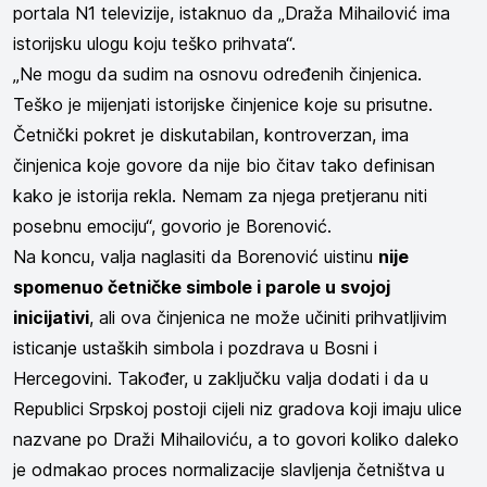
portala N1 televizije, istaknuo da „Draža Mihailović ima
istorijsku ulogu koju teško prihvata“.
„Ne mogu da sudim na osnovu određenih činjenica.
Teško je mijenjati istorijske činjenice koje su prisutne.
Četnički pokret je diskutabilan, kontroverzan, ima
činjenica koje govore da nije bio čitav tako definisan
kako je istorija rekla. Nemam za njega pretjeranu niti
posebnu emociju“, govorio je Borenović.
Na koncu, valja naglasiti da Borenović uistinu
nije
spomenuo četničke simbole i parole u svojoj
inicijativi
, ali ova činjenica ne može učiniti prihvatljivim
isticanje ustaških simbola i pozdrava u Bosni i
Hercegovini. Također, u zaključku valja dodati i da u
Republici Srpskoj postoji cijeli niz gradova koji imaju ulice
nazvane po Draži Mihailoviću, a to govori koliko daleko
je odmakao proces normalizacije slavljenja četništva u