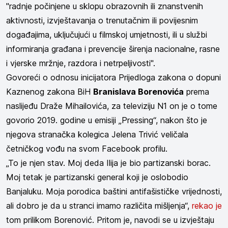
"radnje počinjene u sklopu obrazovnih ili znanstvenih
aktivnosti, izvještavanja o trenutačnim ili povijesnim
događajima, uključujući u filmskoj umjetnosti, ili u službi
informiranja građana i prevencije širenja nacionalne, rasne
i vjerske mržnje, razdora i netrpeljivosti".
Govoreći o odnosu inicijatora Prijedloga zakona o dopuni
Kaznenog zakona BiH
Branislava Borenovića
prema
naslijeđu Draže Mihailovića, za televiziju N1 on je o tome
govorio 2019. godine u emisiji „Pressing“, nakon što je
njegova stranačka kolegica Jelena Trivić veličala
četničkog vođu na svom Facebook profilu.
„To je njen stav. Moj deda Ilija je bio partizanski borac.
Moj tetak je partizanski general koji je oslobodio
Banjaluku. Moja porodica baštini antifašističke vrijednosti,
ali dobro je da u stranci imamo različita mišljenja“,
rekao je
tom prilikom Borenović. Pritom je, navodi se u izvještaju