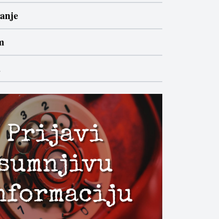
anje
m
a