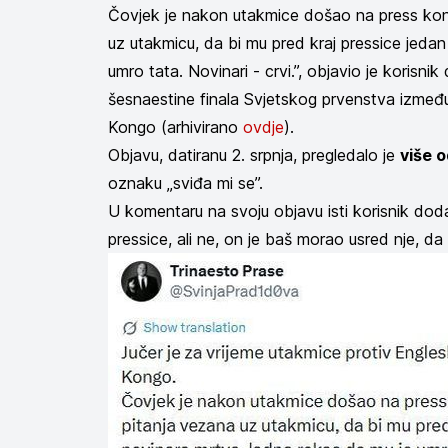
Čovjek je nakon utakmice došao na press kon
uz utakmicu, da bi mu pred kraj pressice jeda
umro tata. Novinari - crvi.”, objavio je koris
šesnaestine finala Svjetskog prvenstva izme
Kongo (arhivirano
ovdje
).
Objavu, datiranu 2. srpnja, pregledalo je
više o
oznaku „sviđa mi se”.
U komentaru na svoju objavu isti korisnik dodaj
pressice, ali ne, on je baš morao usred nje, da 