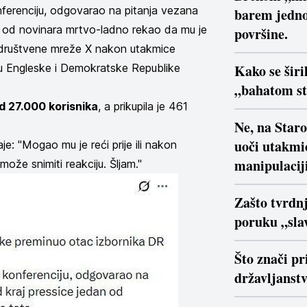
ferenciju, odgovarao na pitanja vezana
barem jedno
n od novinara mrtvo-ladno rekao da mu je
površine.
nik društvene mreže X nakon utakmice
đu Engleske i Demokratske Republike
Kako se širi
„bahatom s
d 27.000 korisnika
, a prikupila je 461
Ne, na Star
uoči utakmi
e: "Mogao mu je reći prije ili nakon
manipulaciji
može snimiti reakciju. Šljam."
Zašto tvrdn
poruku „slav
Što znači pr
državljanstv