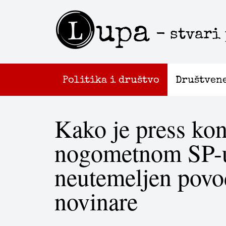
L
upa
- stvari
Politika i društvo
Društven
Kako je press kon
nogometnom SP-u
neutemeljen povo
novinare