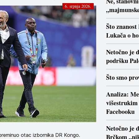
Ne, stanovn
6. srpnja 2026.
„majmunsk
Što znanost
Lukača o ho
Netočno je d
podršku Pal
Što smo prov
Analiza: Me
višestrukim 
Facebooku
Netočno je 
e preminuo otac izbornika DR Kongo.
Brčkom „nik