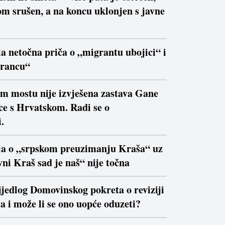
m srušen, a na koncu uklonjen s javne
la netočna priča o „migrantu ubojici“ i
trancu“
om mostu nije izvješena zastava Gane
ce s Hrvatskom. Radi se o
.
ja o „srpskom preuzimanju Kraša“ uz
ni Kraš sad je naš“ nije točna
ijedlog Domovinskog pokreta o reviziji
a i može li se ono uopće oduzeti?