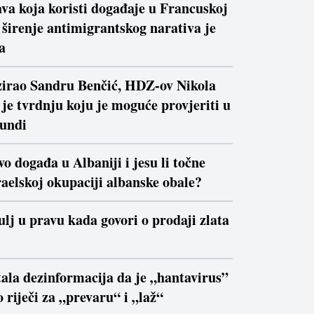
va koja koristi događaje u Francuskoj
a širenje antimigrantskog narativa je
a
izirao Sandru Benčić, HDZ-ov Nikola
je tvrdnju koju je moguće provjeriti u
kundi
vo događa u Albaniji i jesu li točne
raelskoj okupaciji albanske obale?
ulj u pravu kada govori o prodaji zlata
ala dezinformacija da je „hantavirus”
 riječi za „prevaru“ i „laž“