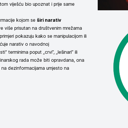
 tom viješću bio upoznat i prije same
ormacije kojom se
širi narativ
 sve više prisutan na društvenim mrežama
primjeri pokazuju kako se manipulacijom ili
šćuje narativ o navodnoj
“ terminima poput „crvi”, „lešinari” ili
ovinarskog rada može biti opravdana, ona
a na dezinformacijama umjesto na