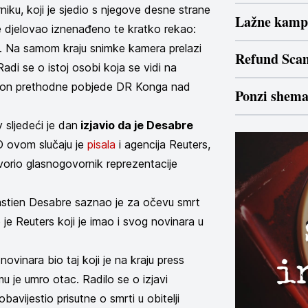
iku, koji je sjedio s njegove desne strane
Lažne kamp
i je djelovao iznenađeno te kratko rekao:
la. Na samom kraju snimke kamera prelazi
Refund Sca
Radi se o istoj osobi koja se vidi na
nakon prethodne pobjede DR Konga nad
Ponzi shem
sljedeći je dan
izjavio da je Desabre
O ovom slučaju je
pisala
i agencija Reuters,
vorio glasnogovornik reprezentacije
stien Desabre saznao je za očevu smrt
o je Reuters koji je imao i svog novinara u
ovinara bio taj koji je na kraju press
 je umro otac. Radilo se o izjavi
bavijestio prisutne o smrti u obitelji