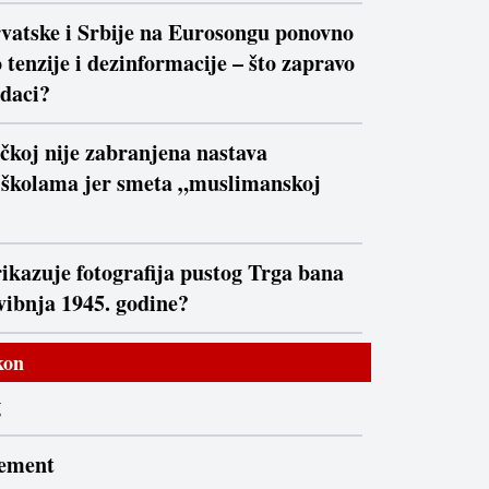
vatske i Srbije na Eurosongu ponovno
 tenzije i dezinformacije – što zapravo
daci?
čkoj nije zabranjena nastava
 školama jer smeta „muslimanskoj
rikazuje fotografija pustog Trga bana
svibnja 1945. godine?
kon
g
sement