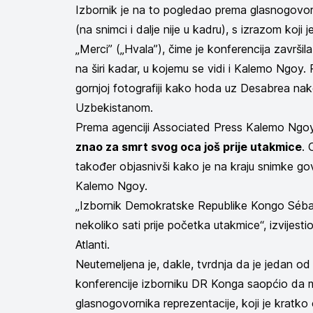
Izbornik je na to pogledao prema glasnogovorn
(na snimci i dalje nije u kadru), s izrazom koj
„Merci” („Hvala”), čime je konferencija završi
na širi kadar, u kojemu se vidi i Kalemo Ngoy. 
gornjoj fotografiji kako hoda uz Desabrea 
Uzbekistanom.
Prema agenciji Associated Press Kalemo Ngoy 
znao za smrt svog oca još prije utakmice
. 
također objasnivši kako je na kraju snimke go
Kalemo Ngoy.
„Izbornik Demokratske Republike Kongo Séba
nekoliko sati prije početka utakmice“, izvijesti
Atlanti.
Neutemeljena je, dakle, tvrdnja da je jedan od n
konferencije izborniku DR Konga saopćio da mu
glasnogovornika reprezentacije, koji je kratko o