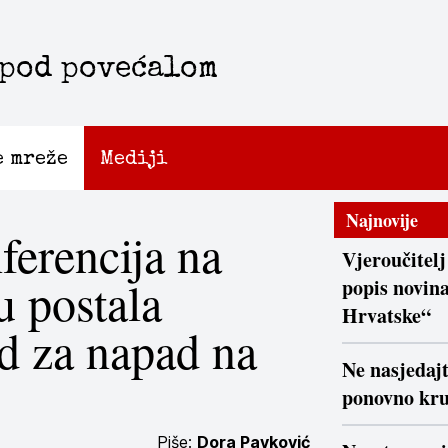
 pod povećalom
e mreže
Mediji
Najnovije
ferencija na
Vjeroučitelj
 postala
popis novina
Hrvatske“
d za napad na
Ne nasjedaj
ponovno kr
Piše:
Dora Pavković