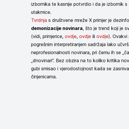
izbornika te kasnije potvrdio i da je izbornik s
utakmice.
Tvrdnja
s društvene mreže X primjer je dezinf
demonizacije novinara
, što je trend koji je
(vidi, primjerice,
ovdje
,
ovdje
ili
ovdje
). Ovakvi 
pogrešnim interpretiranjem sadržaja lako učvr
neprofesionalnosti novinara, pri čemu ih se „časti
„dnovinari”. Bez obzira na to koliko kritika n
gubi smisao i vjerodostojnost kada se zasniv
činjenicama.