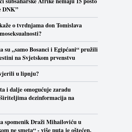
ici subsaharske Afrike nemaju 15 posto
e DNK”
 kaže o tvrdnjama don Tomislava
moseksualnosti?
a su „samo Bosanci i Egipćani“ pružili
estini na Svjetskom prvenstvu
jerili u lipnju?
ta i dalje omogućuje zaradu
širiteljima dezinformacija na
da spomenik Draži Mihailoviću u
om ne smeta“ - više puta je oštećen,