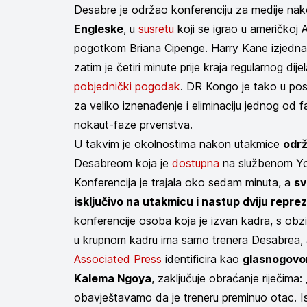
Desabre je održao konferenciju za medije na
Engleske
, u
susretu
koji se igrao u američkoj A
pogotkom Briana Cipenge. Harry Kane izjednač
zatim je četiri minute prije kraja regularnog dije
pobjednički pogodak
. DR Kongo je tako u posl
za veliko iznenađenje i eliminaciju jednog od 
nokaut-faze prvenstva.
U takvim je okolnostima nakon utakmice
održ
Desabreom koja je
dostupna
na službenom Yo
Konferencija je trajala oko sedam minuta, a
sv
isključivo na utakmicu i nastup dviju repre
konferencije osoba koja je izvan kadra, s obz
u krupnom kadru ima samo trenera Desabrea,
Associated Press
identificira kao
glasnogovor
Kalema Ngoya
, zaključuje obraćanje riječima
obavještavamo da je treneru preminuo otac. Is