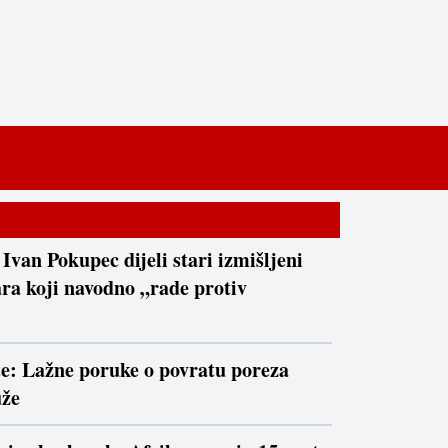
 Ivan Pokupec dijeli stari izmišljeni
ra koji navodno „rade protiv
te: Lažne poruke o povratu poreza
uže