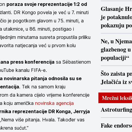
kon
poraza svoje reprezentacije 1:2 od
Glasanje Hr
tlanti. DR Kongo povela je već u 7. minuti
je potaknulo
io je pogotkom glavom u 75. minuti, a
pokazuju po
la utakmice, u 86. minuti, postigao i
jednjim minutama susreta propustila priliku
Ne, u Njema
favorita natjecanja već u prvom kolu
glazbenog u
populaciji“
ana press konferencija
sa Sébastienom
uTube kanalu FIFA-e.
Što zaista p
a novinarska pitanja odnosila su se
Jelačića iz 
zentacija
. Tek na samom kraju
irom da kamera cijelo vrijeme konferencije
Mrežni leksi
 a koju američka
novinska agencija
Astroturfin
nika reprezentacije DR Konga, Jerryja
: „Nema više pitanja. Hvala. Također vas
Fake endor
krena sućut.”