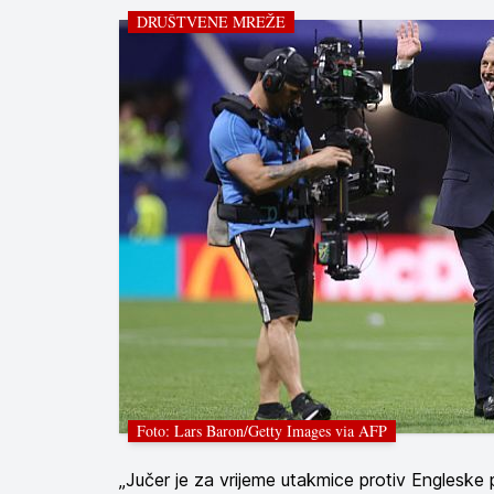
DRUŠTVENE MREŽE
Foto: Lars Baron/Getty Images via AFP
„Jučer je za vrijeme utakmice protiv Englesk