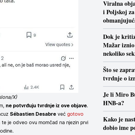
Viralna obja
i Poljskoj z
obmanjujuć
Dok je krit
Mažar iznio 
nekoliko se
Što se zapra
tvrdnje o iz
Je li Miro B
slona/X)
HNB-a?
im,
ne potvrđuju tvrdnje iz ove objave
.
ancuz
Sébastien Desabre
već
gotovo
Kako je nast
 te je odveo ovu momčad na njezin prvi
dobio ime po
odine.