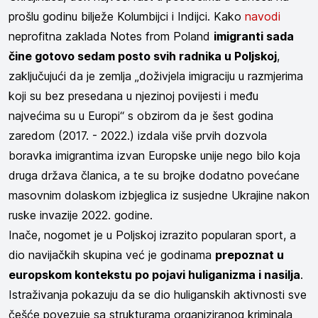
prošlu godinu bilježe Kolumbijci i Indijci. Kako
navodi
neprofitna zaklada Notes from Poland
imigranti sada
čine gotovo sedam posto svih radnika u Poljskoj
,
zaključujući da je zemlja „doživjela imigraciju u razmjerima
koji su bez presedana u njezinoj povijesti i među
najvećima su u Europi“ s obzirom da je šest godina
zaredom (2017. - 2022.) izdala više prvih dozvola
boravka imigrantima izvan Europske unije nego bilo koja
druga država članica, a te su brojke dodatno povećane
masovnim dolaskom izbjeglica iz susjedne Ukrajine nakon
ruske invazije 2022. godine.
Inače, nogomet je u Poljskoj izrazito popularan sport, a
dio navijačkih skupina već je godinama
prepoznat u
europskom kontekstu po pojavi huliganizma i nasilja
.
Istraživanja pokazuju da se dio huliganskih aktivnosti sve
češće povezuje sa strukturama organiziranog kriminala