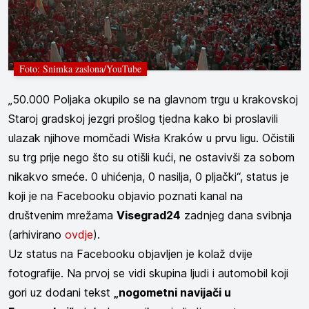
Foto: Snimka zaslona/YouTube
„50.000 Poljaka okupilo se na glavnom trgu u krakovskoj
Staroj gradskoj jezgri prošlog tjedna kako bi proslavili
ulazak njihove momčadi Wisła Kraków u prvu ligu. Očistili
su trg prije nego što su otišli kući, ne ostavivši za sobom
nikakvo smeće. 0 uhićenja, 0 nasilja, 0 pljački“, status je
koji je na Facebooku objavio poznati kanal na
društvenim mrežama
Visegrad24
zadnjeg dana svibnja
(arhivirano
ovdje
).
Uz status na Facebooku objavljen je kolaž dvije
fotografije. Na prvoj se vidi skupina ljudi i automobil koji
gori uz dodani tekst
„nogometni navijači u