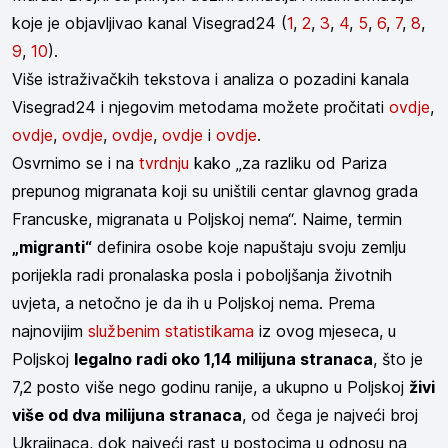
koje je objavljivao kanal Visegrad24 (
1
,
2
,
3
,
4
,
5
,
6
,
7
,
8
,
9
,
10
).
Više istraživačkih tekstova i analiza o pozadini kanala
Visegrad24 i njegovim metodama možete pročitati
ovdje
,
ovdje
,
ovdje
,
ovdje
,
ovdje
i
ovdje
.
Osvrnimo se i na
tvrdnju
kako „za razliku od Pariza
prepunog migranata koji su uništili centar glavnog grada
Francuske, migranata u Poljskoj nema“. Naime, termin
„migranti“
definira osobe koje napuštaju svoju zemlju
porijekla radi pronalaska posla i poboljšanja životnih
uvjeta, a netočno je da ih u Poljskoj nema. Prema
najnovijim
službenim statistikama
iz ovog mjeseca, u
Poljskoj
legalno radi oko 1,14 milijuna stranaca
, što je
7,2 posto više nego godinu ranije, a ukupno u Poljskoj
živi
više od dva milijuna stranaca
, od čega je najveći broj
Ukrajinaca, dok najveći rast u postocima u odnosu na