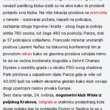
navijači pariškog kluba izašli su na ulice kako bi proslavili
pobjedu svoj kluba. Na više lokacija proslava se
pretvorila
u nerede - izazivanje požara, napadi na policajce,
razbijanje izloga trgovina i krađa - zbog čega je policija
uhitila 780 osoba, od čega 480 na području Pariza, dok
je 57 policajaca ozlijeđeno. Francuski ministar unutarnjih
poslova Laurent Nuñez na tiskovnoj konferenciji tim je
povodom
rekao
kako se glavnina proslava odvijala mirno
te da se većina incidenata dogodila u četvrti Champs
Elysées u središtu grada i u okolici PSG-ovog stadiona
Park prinčeva u zapadnom dijelu Pariza gdje je više od
40.000 ljudi na velikim ekranima gledalo kako klub osvaja
drugi uzastopni naslov prvaka Europe.
Šest dana ranije, 24. svibnja,
nogometni klub Wisła iz
poljskog Krakova
,
odigrala je
utakmicu posljednjeg kola
druge poljske lige te pobijedila Pogon iz Siedlca te se s