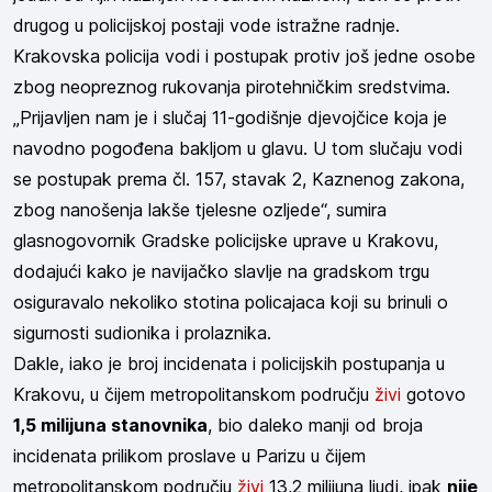
drugog u policijskoj postaji vode istražne radnje.
Krakovska policija vodi i postupak protiv još jedne osobe
zbog neopreznog rukovanja pirotehničkim sredstvima.
„Prijavljen nam je i slučaj 11-godišnje djevojčice koja je
navodno pogođena bakljom u glavu. U tom slučaju vodi
se postupak prema čl. 157, stavak 2, Kaznenog zakona,
zbog nanošenja lakše tjelesne ozljede“, sumira
glasnogovornik Gradske policijske uprave u Krakovu,
dodajući kako je navijačko slavlje na gradskom trgu
osiguravalo nekoliko stotina policajaca koji su brinuli o
sigurnosti sudionika i prolaznika.
Dakle, iako je broj incidenata i policijskih postupanja u
Krakovu, u čijem metropolitanskom području
živi
gotovo
1,5 milijuna stanovnika
, bio daleko manji od broja
incidenata prilikom proslave u Parizu u čijem
metropolitanskom području
živi
13,2 milijuna ljudi, ipak
nije