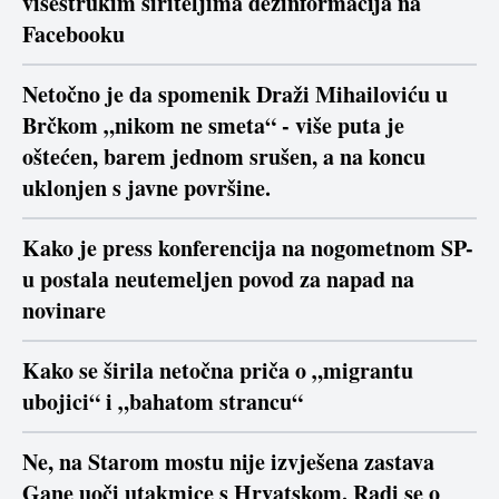
višestrukim širiteljima dezinformacija na
Facebooku
Netočno je da spomenik Draži Mihailoviću u
Brčkom „nikom ne smeta“ - više puta je
oštećen, barem jednom srušen, a na koncu
uklonjen s javne površine.
Kako je press konferencija na nogometnom SP-
u postala neutemeljen povod za napad na
novinare
Kako se širila netočna priča o „migrantu
ubojici“ i „bahatom strancu“
Ne, na Starom mostu nije izvješena zastava
Gane uoči utakmice s Hrvatskom. Radi se o