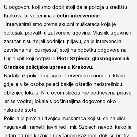
U odgovoru koji smo dobili stoji da je policija u središtu
Krakova tu večer imala
četiri intervencije
.
„Intervenirali smo prema skupini muškaraca koja je
pokušala provaliti u zatvorenu trgovinu. Vlasnik trgovine i
zaštitari nisu željeli podnijeti prijavu, pa je intervencija
završena na licu mjesta“, stoji na početku odgovora na
Lupin upit koji potpisuje
Piotr Szpiech, glasnogovornik
Gradske policijske uprave u Krakovu
.
Nadalje iz policije opisuju i intervenciju u noćnom klubu
gdje je više osoba paleći baklje oštetilo nadstrešnicu
obližnjeg lokala. Ni u ovom slučaju nije podnesena prijave
jer se voditelj lokala s počiniteljima dogovorio oko
naknade štete.
Policija je privela i dvojicu muškaraca koji su se na ulici
naguravali i remetili javni red i mir. Szpiech navodi kako je
jedan od njih kažnjen novčanom kaznom, dok se protiv