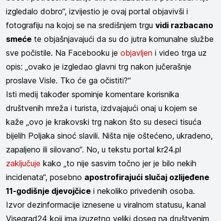
izgledalo dobro“, izvijestio je ovaj portal objavivši i
fotografiju na kojoj se na središnjem trgu
vidi razbacano
smeće
te objašnjavajući da su do jutra komunalne službe
sve počistile. Na Facebooku je
objavljen
i video trga uz
opis: „ovako je izgledao glavni trg nakon jučerašnje
proslave Visle. Tko će ga očistiti?“
Isti medij također spominje komentare korisnika
društvenih mreža i turista, izdvajajući onaj u kojem se
kaže „ovo je krakovski trg nakon što su deseci tisuća
bijelih Poljaka sinoć slavili. Ništa nije oštećeno, ukradeno,
zapaljeno ili silovano“. No, u tekstu portal kr24.pl
zaključuje
kako „to nije sasvim točno jer je bilo nekih
incidenata“, posebno
apostrofirajući slučaj ozlijeđene
11-godišnje djevojčice
i nekoliko privedenih osoba.
Izvor dezinformacije iznesene u viralnom statusu, kanal
Visegrad24 koji ima izuzetno veliki doseg na društvenim