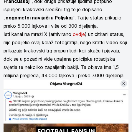
Francuskoj“
, dok druga prikazuje ljudima potpuno
ispunjeni krakovski središnji trg te je dopisano
„nogometni navijači u Poljskoj“
. Taj je status prikupio
preko 5.000 lajkova i više od 300 dijeljenja.
Isti kanal na mreži X (arhivirano
ovdje
) uz citirani status,
nije podijelio ovaj kolaž fotografija, nego kratki video koji
prikazuje krakovski trg prepun ljudi koji skaču i pjevaju,
dok se u pozadini vide upaljena policijska rotacijska
svjetla te nekoliko zapaljenih baklji. Ta objava ima 1,5
milijuna pregleda, 44.000 lajkova i preko 7.000 dijeljenja.