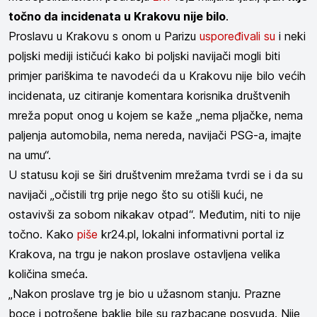
točno da incidenata u Krakovu nije bilo
.
Proslavu u Krakovu s onom u Parizu
uspoređivali su
i neki
poljski mediji ističući kako bi poljski navijači mogli biti
primjer pariškima te navodeći da u Krakovu nije bilo većih
incidenata, uz citiranje komentara korisnika društvenih
mreža poput onog u kojem se kaže „nema pljačke, nema
paljenja automobila, nema nereda, navijači PSG-a, imajte
na umu“.
U statusu koji se širi društvenim mrežama tvrdi se i da su
navijači „očistili trg prije nego što su otišli kući, ne
ostavivši za sobom nikakav otpad“. Međutim, niti to nije
točno. Kako
piše
kr24.pl, lokalni informativni portal iz
Krakova, na trgu je nakon proslave ostavljena velika
količina smeća.
„Nakon proslave trg je bio u užasnom stanju. Prazne
boce i potrošene baklje bile su razbacane posvuda. Nije