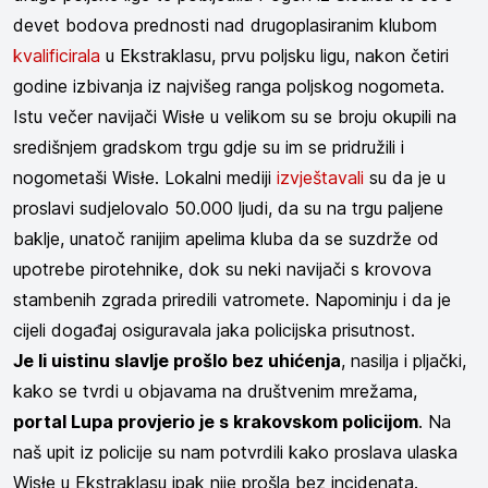
devet bodova prednosti nad drugoplasiranim klubom
kvalificirala
u Ekstraklasu, prvu poljsku ligu, nakon četiri
godine izbivanja iz najvišeg ranga poljskog nogometa.
Istu večer navijači Wisłe u velikom su se broju okupili na
središnjem gradskom trgu gdje su im se pridružili i
nogometaši Wisłe. Lokalni mediji
izvještavali
su da je u
proslavi sudjelovalo 50.000 ljudi, da su na trgu paljene
baklje, unatoč ranijim apelima kluba da se suzdrže od
upotrebe pirotehnike, dok su neki navijači s krovova
stambenih zgrada priredili vatromete. Napominju i da je
cijeli događaj osiguravala jaka policijska prisutnost.
Je li uistinu slavlje prošlo bez uhićenja
, nasilja i pljački,
kako se tvrdi u objavama na društvenim mrežama,
portal Lupa provjerio je s krakovskom policijom
. Na
naš upit iz policije su nam potvrdili kako proslava ulaska
Wisłe u Ekstraklasu ipak nije prošla bez incidenata.