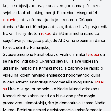
koje je objavljivao ovaj kanal već godinama pišu razni
svjetski fact-checking mediji. Primjerice, Visegrad24
objavio je
dezinformaciju da je Leonardo DiCaprio
donirao Ukrajini 10 milijuna dolara, ili da je bivši povjerenik
EU-a Thierry Breton
rekao
da EU ima mehanizme za
sprječavanje moguće pobjede AfD-a na izborima i da su
to već učinili u Rumunjskoj.
Svojevremeno je kanal objavio viralnu snimku
tvrdeći
da
se na njoj vidi kako Ukrajinci pjevaju i slave uspješan
ukrajinski napad na Krimski most, a zapravo se radilo o
videu na kojem navijači engleskog nogometnog kluba
Wigan Athletic skandiraju nogometašu svog kluba.
Pisali
su
i kako je govor nobelovke Nadie Murad otkazan u
Kanadi zbog zabrinutosti da bi njezina priča mogla
promovirati islamofobiju, što je demantirala i sama Nadia
Murad. Brojni su primjeri dezinformacija i misinformacija