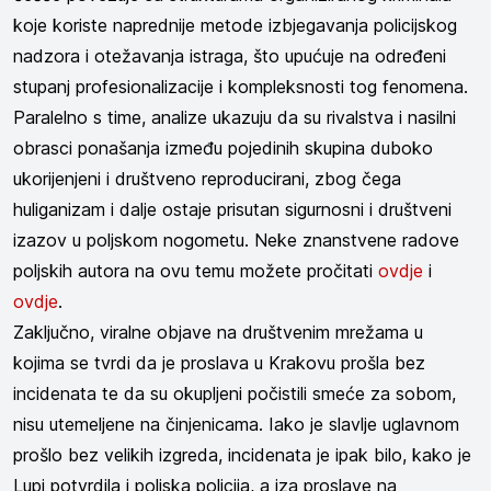
koje koriste naprednije metode izbjegavanja policijskog
nadzora i otežavanja istraga, što upućuje na određeni
stupanj profesionalizacije i kompleksnosti tog fenomena.
Paralelno s time, analize ukazuju da su rivalstva i nasilni
obrasci ponašanja između pojedinih skupina duboko
ukorijenjeni i društveno reproducirani, zbog čega
huliganizam i dalje ostaje prisutan sigurnosni i društveni
izazov u poljskom nogometu. Neke znanstvene radove
poljskih autora na ovu temu možete pročitati
ovdje
i
ovdje
.
Zaključno, viralne objave na društvenim mrežama u
kojima se tvrdi da je proslava u Krakovu prošla bez
incidenata te da su okupljeni počistili smeće za sobom,
nisu utemeljene na činjenicama. Iako je slavlje uglavnom
prošlo bez velikih izgreda, incidenata je ipak bilo, kako je
Lupi potvrdila i poljska policija, a iza proslave na