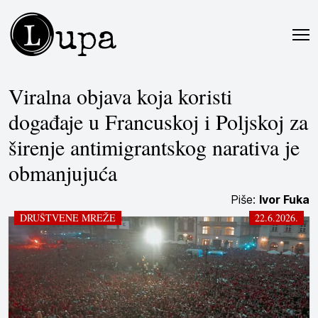
L
upa
Viralna objava koja koristi
događaje u Francuskoj i Poljskoj za
širenje antimigrantskog narativa je
obmanjujuća
Piše:
Ivor Fuka
DRUŠTVENE MREŽE
22.6.2026.