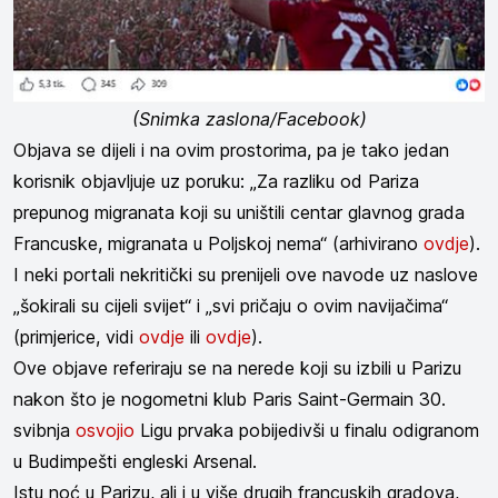
(Snimka zaslona/Facebook)
Objava se dijeli i na ovim prostorima, pa je tako jedan
korisnik objavljuje uz poruku: „Za razliku od Pariza
prepunog migranata koji su uništili centar glavnog grada
Francuske, migranata u Poljskoj nema“ (arhivirano
ovdje
).
I neki portali nekritički su prenijeli ove navode uz naslove
„šokirali su cijeli svijet“ i „svi pričaju o ovim navijačima“
(primjerice, vidi
ovdje
ili
ovdje
).
Ove objave referiraju se na nerede koji su izbili u Parizu
nakon što je nogometni klub Paris Saint-Germain 30.
svibnja
osvojio
Ligu prvaka pobijedivši u finalu odigranom
u Budimpešti engleski Arsenal.
Istu noć u Parizu, ali i u više drugih francuskih gradova,