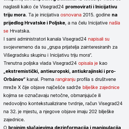
naglasili kako će Visegrad24
promovirati i Inicijativu
triju mora
. Ta je inicijativa
osnovana
2015. godine
na
prijedlog Hrvatske i Poljske
, a na čelu Inicijative
našla
se
Hrvatska.
I sami administratori kanala Visegrad24
napisali su
svojevremeno da su „grupa prijatelja zainteresiranih za
Višegradsku skupinu i Inicijativu triju mora“.
Trenutna poljska vlada Visegrad24
opisala je
kao
„ekstremistički, antieuropski, antiukrajinski i pro-
Orbánov“
kanal. Prema
rangiranju
profila s društvene
mreže X čije objave najčešće sadrže
bilješke zajednice
kojima se označavaju netočne, obmanjujuće ili
nedovoljno kontekstualizirane tvrdnje, račun Visegrad24
na 32. je mjestu, a njegove objave imaju 202 bilješke
zajednice.
O
brojnim slučajevima dezinformacija i manipulacija