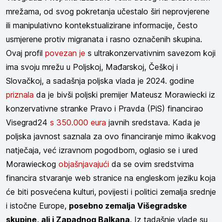
mrežama, od svog pokretanja učestalo širi neprovjerene
ili manipulativno kontekstualizirane informacije, često
usmjerene protiv migranata i rasno označenih skupina.
Ovaj profil
povezan je
s ultrakonzervativnim savezom koji
ima svoju mrežu u Poljskoj, Mađarskoj, Češkoj i
Slovačkoj, a sadašnja poljska vlada je 2024. godine
priznala
da je bivši poljski premijer Mateusz Morawiecki iz
konzervativne stranke Pravo i Pravda (PiS) financirao
Visegrad24
s 350.000 eura
javnih sredstava. Kada je
poljska javnost saznala za ovo financiranje mimo ikakvog
natječaja, već izravnom pogodbom, oglasio se i ured
Morawieckog
objašnjavajući
da se ovim sredstvima
financira stvaranje web stranice na engleskom jeziku koja
će biti posvećena kulturi, povijesti i politici zemalja srednje
i istočne Europe,
posebno zemalja Višegradske
skupine, ali i Zapadnog Balkana
. Iz tadašnje vlade su