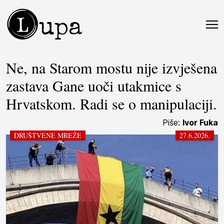
L
upa
Ne, na Starom mostu nije izvješena
zastava Gane uoči utakmice s
Hrvatskom. Radi se o manipulaciji.
Piše:
Ivor Fuka
DRUŠTVENE MREŽE
27.6.2026.