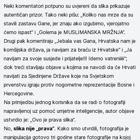
Neki komentatori potpuno su uvjereni da slika prikazuje
autentičan prizor. Tako neki pišu: „Koliko nas mrze da su
stavili zastavu Gane, jer znaju ako izgubimo, vjerojatno
ćemo ispast“ i „Golema je MUSLIMANSKA MRŽNJA“.
Drugi pak komentiraju „Jebala vas Gana, Hrvatska nam je
komšijska država, ja navijam za braću iz Hrvatske“ i „Ja
navijam za svoje susjede i prijatelje!!! Idemo vatreniiiii“;
dok treći stavljaju objave u kojima se navodi da će Hrvati
navijati za Sjedinjene Države koje na Svjetskom
prvenstvu igraju protiv nogometne reprezentacije Bosne i
Hercegovine.
Na primjedbu jednog korisnika da se radi o fotografiji
napravljenoj uz pomoć umjetne inteligencije, autor objave
ustvrdio je: „Ovo je prava slika“.
No,
slika nije „prava“
. Kako smo utvrdili, fotografija je
manipulacija gotovo tri godine stare fotografije na kojoj