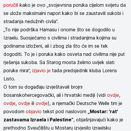
poručili
kako je ovo „svojevrsna poruka cijelom svijetu da
se ulože maksimalni napori kako bi se zaustavili sukobi i
stradanja nedužnih civila“.
„To nije podrška Hamasu i onome što se dogodilo u
Izraelu. Suosjećamo s civilima i stradanjima kojima su
godinama izloženi, ali i zbog zla što će im se tek
dogoditi. To je i poruka kako osveta nad civilima nije put
rješenja sukoba. Sa Starog mosta želimo uvijek slati
poruke mira“,
izjavio je
tada predsjednik kluba Lorens
Listo.
O tom su događaju izvještavali brojni
bosanskohercegovački, ali i hrvatski mediji (vidi
ovdje
,
ovdje
,
ovdje
ili
ovdje
), a njemački Deutsche Welle tim je
povodom
objavio
tekst pod naslovom
„Mostar: 'rat'
zastavama Izraela i Palestine“
, objašnjavajući kako je
prethodno Sveučilištu u Mostaru izvjesilo izraelsku