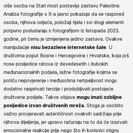
više osoba na Stari most postavlja zastavu Palestine.
Analiza fotografije s X-a jasno pokazuje da se raspored
osoba, njihova odjeća, položaji tijela i svi drugi elementi
potpuno podudaraju s fotografijom iz listopada 2023.
godine, pri čemu je izmijenjena jedino zastava. Ovakve
manipulacije
nisu bezazlene internetske šale
. U
društvima poput Bosne i Hercegovine i Hrvatske, koja još
nose posljedice ratova iz devedesetih i dubokih
međunacionalnih podjela, lažne fotografije kojima se
potiču nepovjerenje i međusobna netrpeljivost mogu
dodatno raspirivati tenzije i produbljivati postojeće
društvene podjele. Takve objave
mogu imati ozbiljne
posljedice izvan društvenih mreža
. Stoga je osobito
važno provjeravati autentičnost ovakvih sadržaja prije
njihova dijeljenja, jer upravo računaju na to da će izazvati
emocionalne reakcije prije nego što ih korisnici stignu