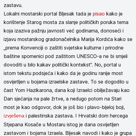
zastavu.
Lokalni mostarski portal Bljesak tada je
pisao
kako je
korištenje Starog mosta za slanje političkih poruka tema
koja izaziva pažnju javnosti već godinama, donoseći i
izjavu mostarskog gradonačelnika Marija Kordića kako se
„prema Konvenciji o zaštiti svjetske kulturne i prirodne
baštine spomenici pod zaštitom UNESCO-a ne bi smjeli
dovoditi u bilo kakav politički kontekst“. No, portal u
istom tekstu podsjeća i kako da je godinu ranije most
osvijetljen u bojama izraelske zastave. To se dogodilo u
čast Yom Hazikarona, dana koji Izraelci obilježavaju kao
Dan sjećanja na pale žrtve, a nedugo potom na Stari
most je kao odgovor, dok je još bio i plavo-bijeloj boji,
i palestinska zastava. I Hrvatski dom hercega
izvješena
Stjepana Kosače u Mostaru istog je dana osvijetljen
zastavom i bojama Izraela. Bljesak navodi i kako je grupa