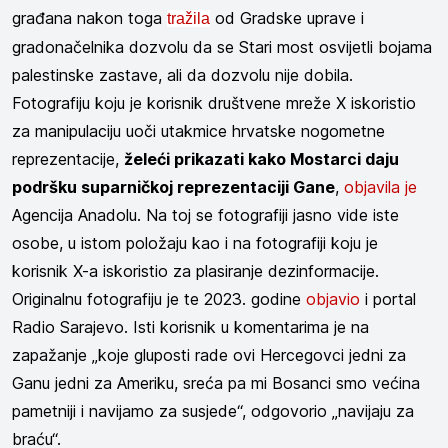
građana nakon toga
od Gradske uprave i
tražila
gradonačelnika dozvolu da se Stari most osvijetli bojama
palestinske zastave, ali da dozvolu nije dobila.
Fotografiju koju je korisnik društvene mreže X iskoristio
za manipulaciju uoči utakmice hrvatske nogometne
reprezentacije,
želeći prikazati kako Mostarci daju
podršku suparničkoj reprezentaciji Gane
,
objavila je
Agencija Anadolu. Na toj se fotografiji jasno vide iste
osobe, u istom položaju kao i na fotografiji koju je
korisnik X-a iskoristio za plasiranje dezinformacije.
Originalnu fotografiju je te 2023. godine
objavio
i portal
Radio Sarajevo. Isti korisnik u komentarima je na
zapažanje „koje gluposti rade ovi Hercegovci jedni za
Ganu jedni za Ameriku, sreća pa mi Bosanci smo većina
pametniji i navijamo za susjede“, odgovorio „navijaju za
braću“.