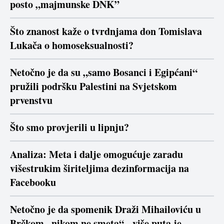
posto „majmunske DNK”
Što znanost kaže o tvrdnjama don Tomislava
Lukača o homoseksualnosti?
Netočno je da su „samo Bosanci i Egipćani“
pružili podršku Palestini na Svjetskom
prvenstvu
Što smo provjerili u lipnju?
Analiza: Meta i dalje omogućuje zaradu
višestrukim širiteljima dezinformacija na
Facebooku
Netočno je da spomenik Draži Mihailoviću u
Brčkom „nikom ne smeta“ - više puta je