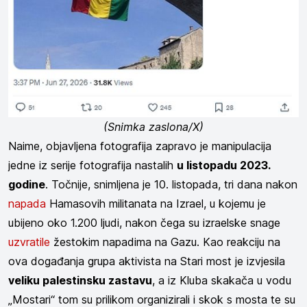
(Snimka zaslona/X)
Naime, objavljena fotografija zapravo je manipulacija
jedne iz serije fotografija nastalih
u listopadu 2023.
godine
. Točnije, snimljena je 10. listopada, tri dana nakon
napada
Hamasovih militanata na Izrael, u kojemu je
ubijeno oko 1.200 ljudi, nakon čega su izraelske snage
uzvratile
žestokim napadima na Gazu. Kao reakciju na
ova događanja grupa aktivista na Stari most je izvjesila
veliku palestinsku zastavu
, a iz Kluba skakača u vodu
„Mostari“ tom su prilikom organizirali i skok s mosta te su