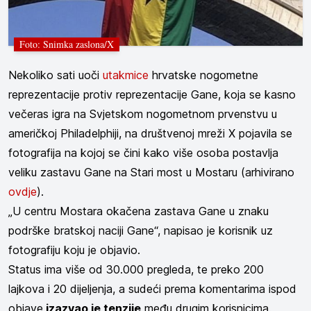
Foto: Snimka zaslona/X
Nekoliko sati uoči
utakmice
hrvatske nogometne
reprezentacije protiv reprezentacije Gane, koja se kasno
večeras igra na Svjetskom nogometnom prvenstvu u
američkoj Philadelphiji, na društvenoj mreži X pojavila se
fotografija na kojoj se čini kako više osoba postavlja
veliku zastavu Gane na Stari most u Mostaru (arhivirano
ovdje
).
„U centru Mostara okačena zastava Gane u znaku
podrške bratskoj naciji Gane“, napisao je korisnik uz
fotografiju koju je objavio.
Status ima više od 30.000 pregleda, te preko 200
lajkova i 20 dijeljenja, a sudeći prema komentarima ispod
objave
izazvao je tenzije
među drugim korisnicima.