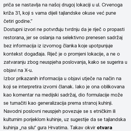
priča se nastavlja na našoj drugoj lokaciji u ul. Crvenoga
križa 31, koji s vama dijeli tajlandske okuse već pune
četiri godine.”
Dostupni izvori ne potvrđuju tvrdnju da je riječ o propasti
restorana, jer se oslanja na selektivno prenesen sadržaj
bez informacija iz izvornog članka koje upotpunjuje
kontekst događaja. Riječ je o promjeni lokacije, a ne o
zatvaranju zbog neuspjeha poslovanja, kako se sugerira u
objavi na X-u.
Izbor prikazanih informacija u objavi utječe na način na
koji se interpretira izvorni članak. Iako je ona oblikovana
kao komentar na medijski sadržaj, dio formulacije može
se tumačiti kao generalizacija prema stranoj kuhinji.
Navodni poslovni neuspjeh povezuje se s etničkim ili
kulturnim porijeklom kuhinje, uz sugestije da se tajlandska
kuhinja „na silu“ gura Hrvatima. Takav okvir
otvara