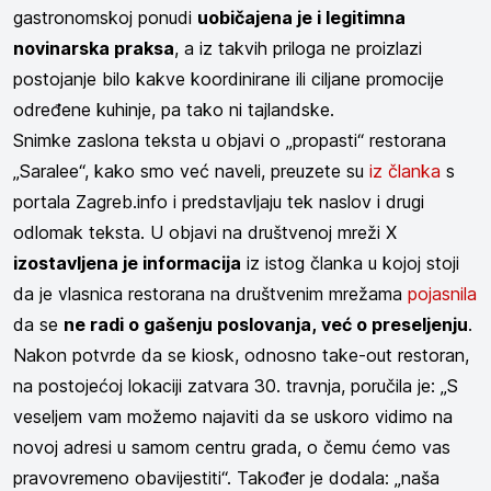
gastronomskoj ponudi
uobičajena je i legitimna
novinarska praksa
, a iz takvih priloga ne proizlazi
postojanje bilo kakve koordinirane ili ciljane promocije
određene kuhinje, pa tako ni tajlandske.
Snimke zaslona teksta u objavi o „propasti“ restorana
„Saralee“, kako smo već naveli, preuzete su
iz članka
s
portala Zagreb.info i predstavljaju tek naslov i drugi
odlomak teksta. U objavi na društvenoj mreži X
izostavljena je informacija
iz istog članka u kojoj stoji
da je vlasnica restorana na društvenim mrežama
pojasnila
da se
ne radi o gašenju poslovanja, već o preseljenju
.
Nakon potvrde da se kiosk, odnosno take-out restoran,
na postojećoj lokaciji zatvara 30. travnja, poručila je: „S
veseljem vam možemo najaviti da se uskoro vidimo na
novoj adresi u samom centru grada, o čemu ćemo vas
pravovremeno obavijestiti“. Također je dodala: „naša