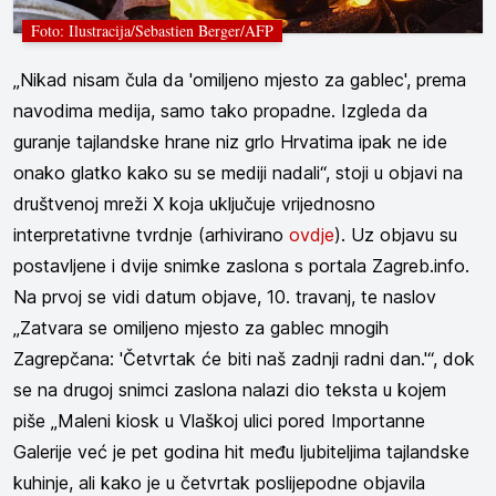
Foto: Ilustracija/Sebastien Berger/AFP
„Nikad nisam čula da 'omiljeno mjesto za gablec', prema
navodima medija, samo tako propadne. Izgleda da
guranje tajlandske hrane niz grlo Hrvatima ipak ne ide
onako glatko kako su se mediji nadali“, stoji u objavi na
društvenoj mreži X koja uključuje vrijednosno
interpretativne tvrdnje (arhivirano
ovdje
). Uz objavu su
postavljene i dvije snimke zaslona s portala Zagreb.info.
Na prvoj se vidi datum objave, 10. travanj, te naslov
„Zatvara se omiljeno mjesto za gablec mnogih
Zagrepčana: 'Četvrtak će biti naš zadnji radni dan.'“, dok
se na drugoj snimci zaslona nalazi dio teksta u kojem
piše „Maleni kiosk u Vlaškoj ulici pored Importanne
Galerije već je pet godina hit među ljubiteljima tajlandske
kuhinje, ali kako je u četvrtak poslijepodne objavila