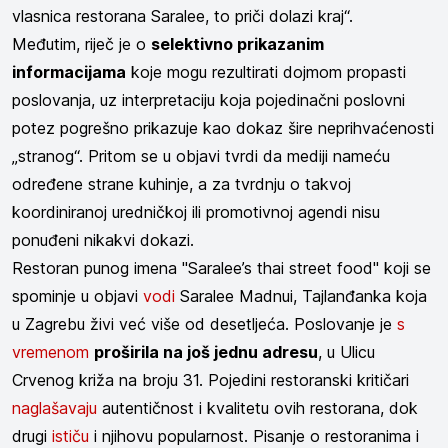
vlasnica restorana Saralee, to priči dolazi kraj“.
Međutim, riječ je o
selektivno prikazanim
informacijama
koje mogu rezultirati dojmom propasti
poslovanja, uz interpretaciju koja pojedinačni poslovni
potez pogrešno prikazuje kao dokaz šire neprihvaćenosti
„stranog“. Pritom se u objavi tvrdi da mediji nameću
određene strane kuhinje, a za tvrdnju o takvoj
koordiniranoj uredničkoj ili promotivnoj agendi nisu
ponuđeni nikakvi dokazi.
Restoran punog imena "Saralee’s thai street food" koji se
spominje u objavi
vodi
Saralee Madnui, Tajlanđanka koja
u Zagrebu živi već više od desetljeća. Poslovanje je
s
vremenom
proširila na još jednu adresu
, u Ulicu
Crvenog križa na broju 31. Pojedini restoranski kritičari
naglašavaju
autentičnost i kvalitetu ovih restorana, dok
drugi
ističu
i njihovu popularnost. Pisanje o restoranima i