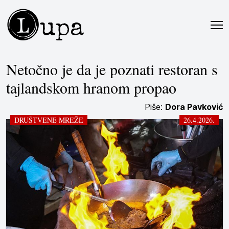
L
upa
Netočno je da je poznati restoran s
tajlandskom hranom propao
Piše:
Dora Pavković
DRUŠTVENE MREŽE
26.4.2026.