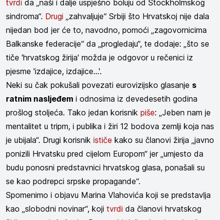
tvrdi
da „naši i dalje uspješno boluju od Stockholmskog
sindroma“.
Drugi
„zahvaljuje“ Srbiji što Hrvatskoj nije dala
nijedan bod jer će to, navodno, pomoći „zagovornicima
Balkanske federacije“ da „progledaju“, te dodaje: „što se
tiče 'hrvatskog žirija' možda je odgovor u rečenici iz
pjesme 'izdajice, izdajice...'.
Neki su čak pokušali povezati eurovizijsko glasanje
s
ratnim nasljeđem
i odnosima iz devedesetih godina
prošlog stoljeća. Tako jedan korisnik
piše
: „Jeben nam je
mentalitet u tripm, i publika i žiri 12 bodova zemlji koja nas
je ubijala“. Drugi korisnik
ističe
kako su članovi žirija „javno
ponizili Hrvatsku pred cijelom Europom“ jer „umjesto da
budu ponosni predstavnici hrvatskog glasa, ponašali su
se kao podrepci srpske propagande“.
Spomenimo i objavu Marina Vlahovića koji se predstavlja
kao „slobodni novinar“, koji
tvrdi
da članovi hrvatskog