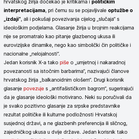
hrvatskog žirija dočekao je kritikama i
političkim
interpretacijama
, pri čemu su se pojavljivale
optužbe o
„izdaji“
, ali i pokušaji povezivanja cijelog „slučaja“ s
ideološkim podjelama. Glasanje žirija u brojnim reakcijama
nije se promatralo kao pitanje glazbenog ukusa ili
eurovizijske dinamike, nego kao simbolički čin političke i
nacionalne „nelojalnosti“.
Jedan korisnik X-a tako
piše
o „umjetnoj i nakaradnoj
povezanosti sa istočnim barbarima“, nazivajući članove
hrvatskog žirija „balkanoidnim ološem“. Drugi korisnik
glasanje
povezuje
s „antifašističkom bagrom“, sugerirajući
da je glasanje ideološki motivirano. Neki su poručivali da
je svako pozitivno glasanje za srpske predstavnike
rezultat političke ili kulturne podložnosti Hrvatskoj
susjednoj državi, a ne glazbenih preferencija ili sličnog,
zajedničkog ukusa u dvije države. Jedan korisnik tako