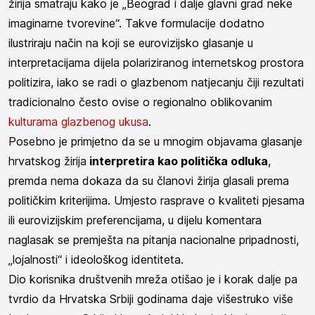
žirija smatraju kako je „Beograd i dalje glavni grad neke
imaginarne tvorevine“. Takve formulacije dodatno
ilustriraju način na koji se eurovizijsko glasanje u
interpretacijama dijela polariziranog internetskog prostora
politizira, iako se radi o glazbenom natjecanju čiji rezultati
tradicionalno često ovise o regionalno oblikovanim
kulturama glazbenog ukusa
.
Posebno je primjetno da se u mnogim objavama glasanje
hrvatskog žirija
interpretira kao politička odluka
,
premda nema dokaza da su članovi žirija glasali prema
političkim kriterijima. Umjesto rasprave o kvaliteti pjesama
ili eurovizijskim preferencijama, u dijelu komentara
naglasak se premješta na pitanja nacionalne pripadnosti,
„lojalnosti“ i ideološkog identiteta.
Dio korisnika društvenih mreža otišao je i korak dalje pa
tvrdio da Hrvatska Srbiji godinama daje višestruko više