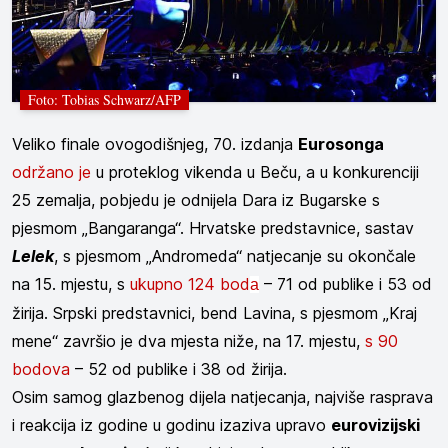
Foto: Tobias Schwarz/AFP
Veliko finale ovogodišnjeg, 70. izdanja
Eurosonga
održano je
u proteklog vikenda u Beču, a u konkurenciji
25 zemalja, pobjedu je odnijela Dara iz Bugarske s
pjesmom „Bangaranga“. Hrvatske predstavnice, sastav
Lelek
, s pjesmom „Andromeda“ natjecanje su okončale
na 15. mjestu, s
ukupno 124 bod
– 71 od publike i 53 od
a
žirija. Srpski predstavnici, bend Lavina, s pjesmom „Kraj
mene“ završio je dva mjesta niže, na 17. mjestu,
s 90
bodova
– 52 od publike i 38 od žirija.
Osim samog glazbenog dijela natjecanja, najviše rasprava
i reakcija iz godine u godinu izaziva upravo
eurovizijski