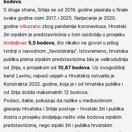
bodova
.
S druge strane, Srbija se od 2016. godine plasirala u finale
svake godine osim 2017. i 2025. Natjecanje je 2020.
godine
otkazano
zbog pandemije koronavirusa. Hrvatski
žiri srpskim je predstavnicima u tom razdoblju u prosjeku
dodjeljivao
5,5 bodova
, što nikako ne govori u prilog
tvrdnji o navodnom „favoriziranju“. Istovremeno, hrvatska
publika prema srpskim predstavnicima bila je velikodušnija
od žirija, s prosjekom od
10,87 bodova
. Uz ovogodišnji
bend
Lavinu
, najveći uspjeh u Hrvatskoj ostvarila je
Konstrakta 2022. godine, koja je i od hrvatske publike i
od žirija dobila maksimalnih 12 bodova.
Podaci, dakle, pokazuju da razlike u međusobnom
glasanju Hrvatske i Srbije postoje – hrvatski žiri i publika
doista u prosjeku dodjeljuju nešto više bodova srpskim
predstavnicima, nego srpski žiri i publika hrvatskim