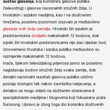
sustav glasanja
, koji kombinira glasove publike
(televoting) i glasove nacionalnih stručnih žirija. U
hrvatskim i srpskim medijima, kao i na društvenim
mrežama, posebnu pozornost izazvalo je međusobno
glasanje ovih dviju zemalja
. Hrvatski žiri srpskim je
predstavnicima
dodijelio
maksimalnih 12 bodova, dok
srpski žiri hrvatskim predstavnicama nije dao nijedan bod.
Istovremeno hrvatska i srpska publika međusobno su
razmijenile maksimalnih 12 bodova.
Inače, tijekom televizijskog prijenosa javno se posebno
naglašavaju bodovi stručnih žirija svake zemlje, dok
detaljni nacionalni rezultati glasova publike obično
postaju dostupni tek nakon završetka natjecanja, a
detaljno se mogu vidjeti na službenim stranicama ili
specijaliziranim medijima i blogovima koji fokusirano prate
Eurosong. Upravo je zbog toga dio korisnika društvenih