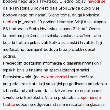
bodova nego Srbija Hrvatskoj. U jednoj objavi
navodi se
da je Hrvatska u povijesti dala Srbiji „valjda duplo više
bodova nego oni nama“. Slično tome, druga korisnica
tvrdi
da je „zadnjih 10 godina Hrvatska Srbiji dala ukupno
66 bodova, a Srbija Hrvatskoj ukupno 21 bod“. Ovom
komentaru priložena je i snimka zaslona izrađene tablice
koja bi trebala prikazivati koliko su srpski i hrvatski žiriji
međusobno razmijenili bodova kroz proteklih deset
godina.
Pregledom dostupnih informacija o glasanju hrvatskih i
srpskih žirija u finalima na specijaliziranoj stranici
Eurovisionworld, (na
ovoj poveznici
i sami možete
pregledati rezultate koji su vidljivi po godinama pri odabiru
izbornika) utvrdili smo da su takve tvrdnje nepotpune i
izvučene iz konteksta. Većina podataka iz
spomenute
tablice
uopće ne odgovara stvarnim rezultatima glasanja,