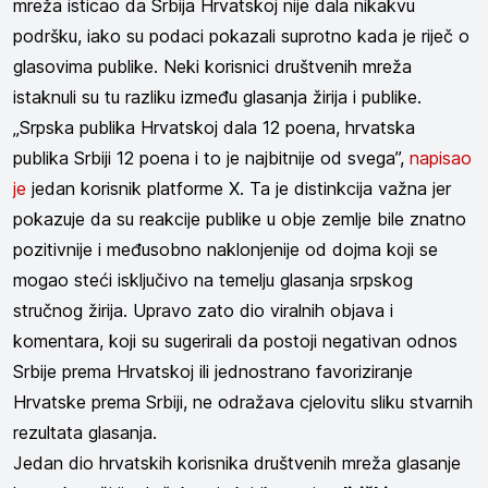
mreža isticao da Srbija Hrvatskoj nije dala nikakvu
podršku, iako su podaci pokazali suprotno kada je riječ o
glasovima publike. Neki korisnici društvenih mreža
istaknuli su tu razliku između glasanja žirija i publike.
„Srpska publika Hrvatskoj dala 12 poena, hrvatska
publika Srbiji 12 poena i to je najbitnije od svega”,
napisao
je
jedan korisnik platforme X. Ta je distinkcija važna jer
pokazuje da su reakcije publike u obje zemlje bile znatno
pozitivnije i međusobno naklonjenije od dojma koji se
mogao steći isključivo na temelju glasanja srpskog
stručnog žirija. Upravo zato dio viralnih objava i
komentara, koji su sugerirali da postoji negativan odnos
Srbije prema Hrvatskoj ili jednostrano favoriziranje
Hrvatske prema Srbiji, ne odražava cjelovitu sliku stvarnih
rezultata glasanja.
Jedan dio hrvatskih korisnika društvenih mreža glasanje