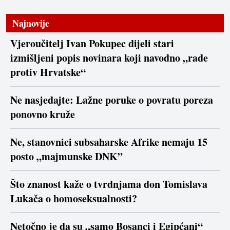
Najnovije
Vjeroučitelj Ivan Pokupec dijeli stari
izmišljeni popis novinara koji navodno „rade
protiv Hrvatske“
Ne nasjedajte: Lažne poruke o povratu poreza
ponovno kruže
Ne, stanovnici subsaharske Afrike nemaju 15
posto „majmunske DNK”
Što znanost kaže o tvrdnjama don Tomislava
Lukača o homoseksualnosti?
Netočno je da su „samo Bosanci i Egipćani“