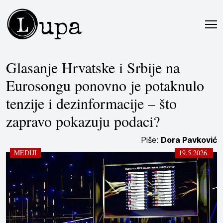
L
upa
Glasanje Hrvatske i Srbije na
Eurosongu ponovno je potaknulo
tenzije i dezinformacije – što
zapravo pokazuju podaci?
Piše:
Dora Pavković
MEDIJI
19.5.2026.