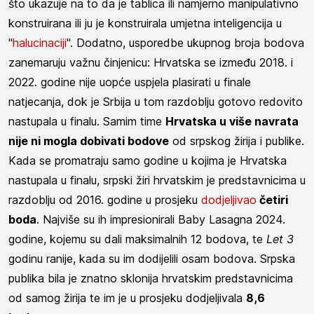
što ukazuje na to da je tablica ili namjerno manipulativno
konstruirana ili ju je konstruirala umjetna inteligencija u
"
halucinaciji
". Dodatno, usporedbe ukupnog broja bodova
zanemaruju važnu činjenicu: Hrvatska se između 2018. i
2022. godine nije uopće uspjela plasirati u finale
natjecanja, dok je Srbija u tom razdoblju gotovo redovito
nastupala u finalu. Samim time
Hrvatska u više navrata
nije ni mogla dobivati bodove
od srpskog žirija i publike.
Kada se promatraju samo godine u kojima je Hrvatska
nastupala u finalu, srpski žiri hrvatskim je predstavnicima u
razdoblju od 2016. godine u prosjeku
dodjeljivao
četiri
boda
. Najviše su ih impresionirali Baby Lasagna 2024.
godine, kojemu su dali maksimalnih 12 bodova, te
Let 3
godinu ranije, kada su im dodijelili osam bodova. Srpska
publika bila je znatno sklonija hrvatskim predstavnicima
od samog žirija te im je u prosjeku dodjeljivala
8,6