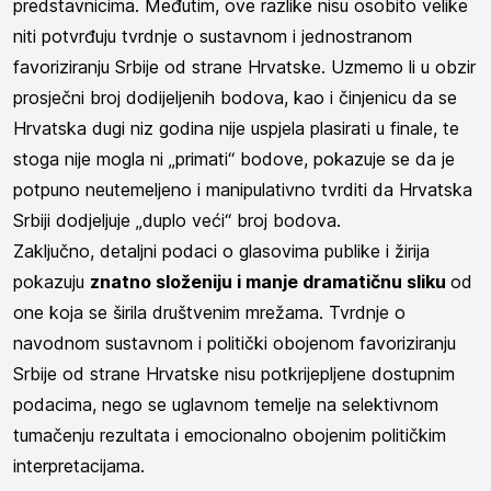
predstavnicima. Međutim, ove razlike nisu osobito velike
niti potvrđuju tvrdnje o sustavnom i jednostranom
favoriziranju Srbije od strane Hrvatske. Uzmemo li u obzir
prosječni broj dodijeljenih bodova, kao i činjenicu da se
Hrvatska dugi niz godina nije uspjela plasirati u finale, te
stoga nije mogla ni „primati“ bodove, pokazuje se da je
potpuno neutemeljeno i manipulativno tvrditi da Hrvatska
Srbiji dodjeljuje „duplo veći“ broj bodova.
Zaključno, detaljni podaci o glasovima publike i žirija
pokazuju
znatno složeniju i manje dramatičnu sliku
od
one koja se širila društvenim mrežama. Tvrdnje o
navodnom sustavnom i politički obojenom favoriziranju
Srbije od strane Hrvatske nisu potkrijepljene dostupnim
podacima, nego se uglavnom temelje na selektivnom
tumačenju rezultata i emocionalno obojenim političkim
interpretacijama.