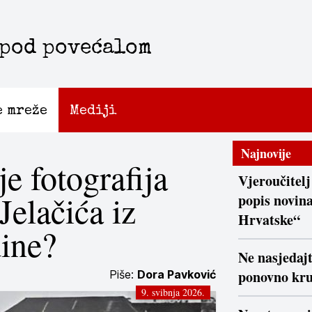
 pod povećalom
e mreže
Mediji
Najnovije
je fotografija
Vjeroučitelj
Jelačića iz
popis novina
Hrvatske“
dine?
Ne nasjedaj
ponovno kr
Piše:
Dora Pavković
9. svibnja 2026.