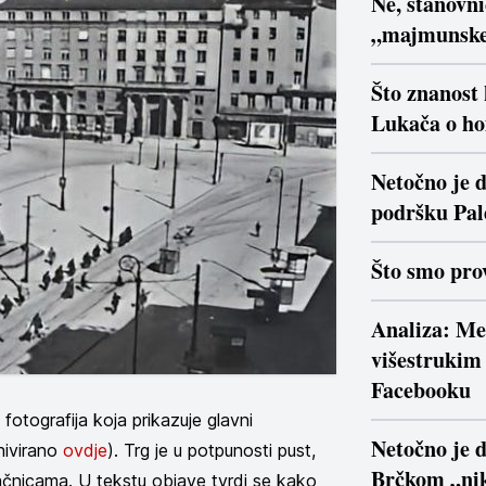
Ne, stanovn
„majmunsk
Što znanost
Lukača o ho
Netočno je d
podršku Pal
Što smo prov
Analiza: Me
višestrukim 
Facebooku
fotografija koja prikazuje glavni
Netočno je 
hivirano
ovdje
). Trg je u potpunosti pust,
Brčkom „nik
račnicama. U tekstu objave tvrdi se kako