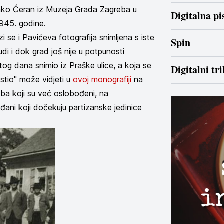
ko Ćeran iz Muzeja Grada Zagreba u
Digitalna p
 1945. godine.
 se i Pavićeva fotografija snimljena s iste
Spin
di i dok grad još nije u potpunosti
istog dana snimio iz Praške ulice, a koja se
Digitalni tr
stio" može vidjeti u
ovoj monografiji
na
eba koji su već oslobođeni, na
ađani koji dočekuju partizanske jedinice