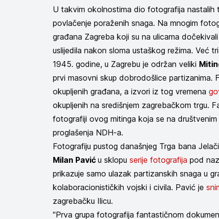
U takvim okolnostima dio fotografija nastalih 
povlačenje poraženih snaga. Na mnogim fotog
građana Zagreba koji su na ulicama dočekivali 
uslijedila nakon sloma ustaškog režima. Već tr
1945. godine, u Zagrebu je održan veliki
Mitin
prvi masovni skup dobrodošlice partizanima. Fo
okupljenih građana, a izvori iz tog vremena
go
okupljenih na središnjem zagrebačkom trgu. Fa
fotografiji ovog mitinga koja se na društveni
proglašenja NDH-a.
Fotografiju pustog današnjeg Trga bana Jelačić
Milan Pavić
u sklopu
serije fotografija
pod nazi
prikazuje samo ulazak partizanskih snaga u gra
kolaboracionističkih vojski i civila. Pavić je
sni
zagrebačku Ilicu.
"Prva grupa fotografija fantastičnom dokument