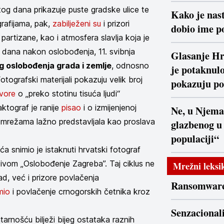
tog dana prikazuje puste gradske ulice te
Kako je nast
rafijama, pak,
zabilježeni su
i prizori
dobio ime po
partizane, kao i atmosfera slavlja koja je
i dana nakon oslobođenja, 11. svibnja
Glasanje Hr
g oslobođenja grada i zemlje
, odnosno
je potaknulo
tografski materijali pokazuju velik broj
pokazuju po
vore
o „preko stotinu tisuća ljudi“
ktograf je ranije
pisao
i o izmijenjenoj
Ne, u Njema
m mrežama lažno predstavljala kao proslava
glazbenog u
populaciji“
a snimio je istaknuti hrvatski fotograf
vom „Oslobođenje Zagreba”. Taj ciklus ne
Mrežni leksi
d, već i prizore povlačenja
Ransomwar
mio
i povlačenje crnogorskih četnika kroz
Senzacional
arnošću bilježi bijeg ostataka raznih