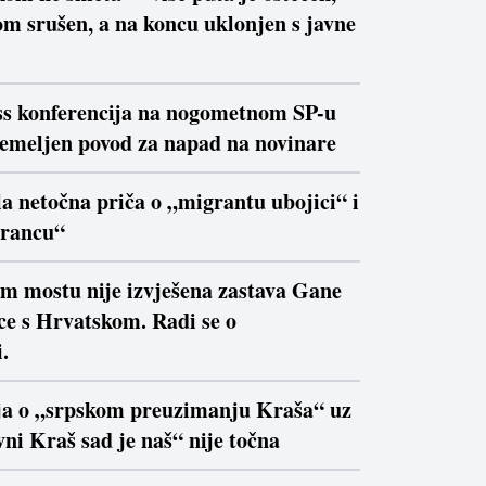
m srušen, a na koncu uklonjen s javne
ss konferencija na nogometnom SP-u
temeljen povod za napad na novinare
la netočna priča o „migrantu ubojici“ i
trancu“
om mostu nije izvješena zastava Gane
ce s Hrvatskom. Radi se o
.
ja o „srpskom preuzimanju Kraša“ uz
ni Kraš sad je naš“ nije točna