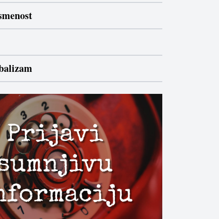
ismenost
ibalizam