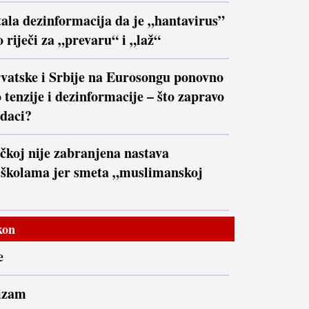
ala dezinformacija da je „hantavirus”
 riječi za „prevaru“ i „laž“
vatske i Srbije na Eurosongu ponovno
 tenzije i dezinformacije – što zapravo
daci?
čkoj nije zabranjena nastava
 školama jer smeta „muslimanskoj
kon
e
izam