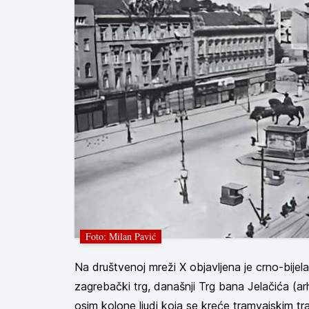
Foto: Milan Pavić
Na društvenoj mreži X objavljena je crno-bijela 
zagrebački trg, današnji Trg bana Jelačića (ar
osim kolone ljudi koja se kreće tramvajskim t