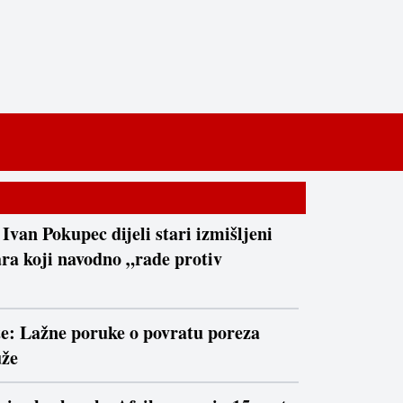
 Ivan Pokupec dijeli stari izmišljeni
ra koji navodno „rade protiv
te: Lažne poruke o povratu poreza
uže