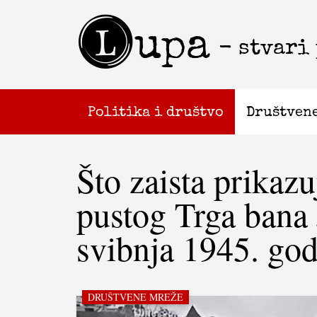
L
upa
- stvari
Politika i društvo
Društven
Što zaista prikazu
pustog Trga bana 
svibnja 1945. go
DRUŠTVENE MREŽE