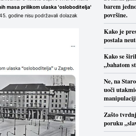
barem jedno
ih masa prilikom ulaska 'osloboditelja'
površine.
945. godine nisu podržavali dolazak
Kako je pre
postala neu
Kako se širi
„bahatom s
Ne, na Star
uoči utakmi
manipulaciji
Zašto tvrdn
poruku „slav