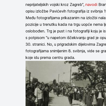
neprijateljskih vojski kroz Zagreb",
navodi
Bran
opisu izložbe Pavićevih fotografija iz svibnja
Među fotografijama prikazanim na izložbi nalazi
pozicije u trenutku kada na trgu uopće nema lju
oslobođen. Trg je pust i na fotografiji koju je 
s potpisom "u napetom iščekivanju grad je opu
30. stranici. No, u prigradskim dijelovima Zagr
fotografijama snimljenim 8. svibnja, vide se gr
koje idu prema centru grada.