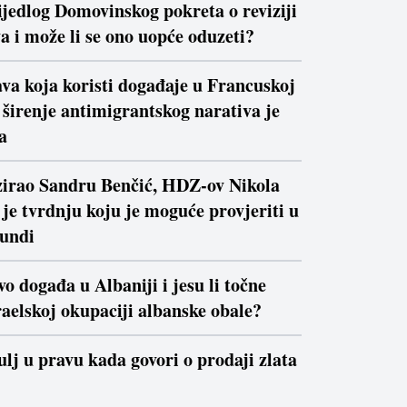
ijedlog Domovinskog pokreta o reviziji
a i može li se ono uopće oduzeti?
va koja koristi događaje u Francuskoj
a širenje antimigrantskog narativa je
a
izirao Sandru Benčić, HDZ-ov Nikola
je tvrdnju koju je moguće provjeriti u
kundi
vo događa u Albaniji i jesu li točne
raelskoj okupaciji albanske obale?
ulj u pravu kada govori o prodaji zlata