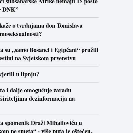
ici subsaharske Afrike nemaju 15 posto
e DNK”
 kaže o tvrdnjama don Tomislava
moseksualnosti?
a su „samo Bosanci i Egipćani“ pružili
estini na Svjetskom prvenstvu
jerili u lipnju?
ta i dalje omogućuje zaradu
širiteljima dezinformacija na
da spomenik Draži Mihailoviću u
om ne smeta“ - više puta je oštećen,