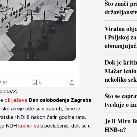
Što znači pr
državljanstv
Viralna obja
i Poljskoj z
obmanjujuć
Dok je krit
Mažar iznio 
nekoliko se
slona/X)
Što se zapra
 se
obilježava
Dan oslobođenja Zagreba
.
tvrdnje o iz
ke armije ušle su u Zagreb, čime je
tske (NDH) nakon četiri godine rata.
Je li Miro B
naga NDH
krenuli su
u povlačenje, dok su u
HNB-a?