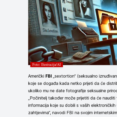
Foto: Ilustracija/AI
Američki
FBI
„sextortion“ (seksualno iznuđiva
koje se događa kada netko prijeti da će distribuir
ukoliko mu ne date fotografije seksualne priro
„Počinitelj također može prijetiti da će nauditi 
informacija koje su dobili s vaših elektronički
zahtjevima“, navodi FBI na svojim internetski