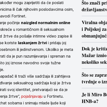
Što znači pr
kođer mogu zaprijetiti da će poslati
državljanstv
benicima ili čak njihovim poslodavcima osim,
navodi Fortinet.
Viralna obja
anje počinje
naizgled normalnim online
i Poljskoj z
u skreće u romantičnom ili seksualnom
obmanjujuć
 žrtve da pošalje intimne video zapise ili
 se koriste
laskanjem žrtvi
i pridaju joj
Dok je krit
osebnom ili jedinstvenom. Ukoliko je meta
Mažar iznio 
ati da je pun razumijevanja i spreman na
nekoliko se
 što joj iznose navodno svoje tužne
nje.
Što se zapra
padač ili traži više sadržaja ili zahtijeva
tvrdnje o iz
eđivanje seksualnog sadržaja koji je žrtva
ti svoj identitet, pretvarajući se da je
Je li Miro B
renja žrtve“,
pojašnjavaju
u Fortinetu.
HNB-a?
 chat sobama i snimaju mlade ljude koji