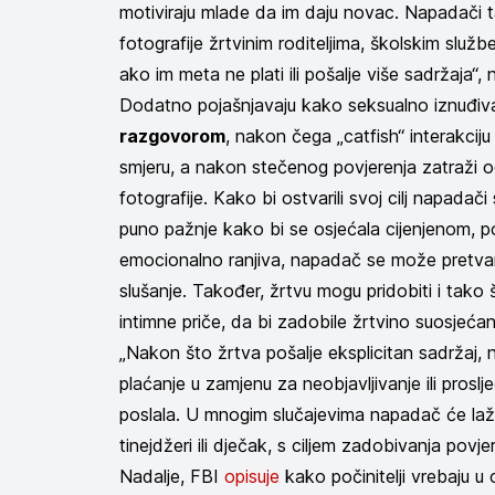
motiviraju mlade da im daju novac. Napadači ta
fotografije žrtvinim roditeljima, školskim služ
ako im meta ne plati ili pošalje više sadržaja“, 
Dodatno pojašnjavaju kako seksualno iznuđiv
razgovorom
, nakon čega „catfish“ interakcij
smjeru, a nakon stečenog povjerenja zatraži od
fotografije. Kako bi ostvarili svoj cilj napadači
puno pažnje kako bi se osjećala cijenjenom, p
emocionalno ranjiva, napadač se može pretvar
slušanje. Također, žrtvu mogu pridobiti i tako
intimne priče, da bi zadobile žrtvino suosjeća
„Nakon što žrtva pošalje eksplicitan sadržaj, na
plaćanje u zamjenu za neobjavljivanje ili proslj
poslala. U mnogim slučajevima napadač će lažira
tinejdžeri ili dječak, s ciljem zadobivanja povje
Nadalje, FBI
opisuje
kako počinitelji vrebaju u