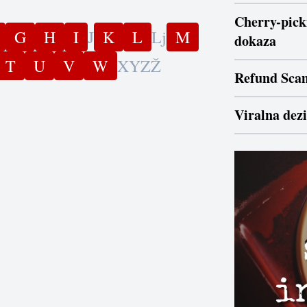
Cherry-picki
G
H
I
J
K
L
Lj
M
dokaza
T
U
V
W
X
Y
Z
Ž
Refund Sca
Viralna dez