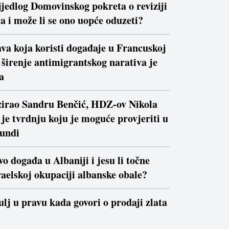
ijedlog Domovinskog pokreta o reviziji
a i može li se ono uopće oduzeti?
va koja koristi događaje u Francuskoj
a širenje antimigrantskog narativa je
a
izirao Sandru Benčić, HDZ-ov Nikola
je tvrdnju koju je moguće provjeriti u
kundi
vo događa u Albaniji i jesu li točne
raelskoj okupaciji albanske obale?
ulj u pravu kada govori o prodaji zlata