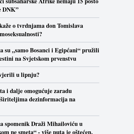
ici subsaharske Afrike nemaju 15 posto
e DNK”
 kaže o tvrdnjama don Tomislava
moseksualnosti?
a su „samo Bosanci i Egipćani“ pružili
estini na Svjetskom prvenstvu
jerili u lipnju?
ta i dalje omogućuje zaradu
širiteljima dezinformacija na
da spomenik Draži Mihailoviću u
om ne smeta“ - više puta je oštećen,