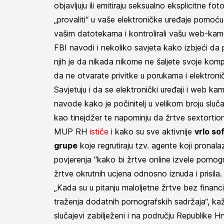
objavljuju ili emitiraju seksualno eksplicitne fo
„provaliti“ u vaše elektroničke uređaje pomoću
vašim datotekama i kontrolirali vašu web-kame
FBI navodi i nekoliko savjeta kako izbjeći da
njih je da nikada nikome ne šaljete svoje kompr
da ne otvarate privitke u porukama i elektron
Savjetuju i da se elektronički uređaji i web kam
navode kako je počinitelj u velikom broju sluč
kao tinejdžer te napominju da žrtve sextortion
MUP RH
ističe
i kako su sve aktivnije
vrlo so
grupe
koje regrutiraju tzv. agente koji pronal
povjerenja "kako bi žrtve online izvele porno
žrtve okrutnih ucjena odnosno iznuda i prisila
„Kada su u pitanju maloljetne žrtve bez financi
traženja dodatnih pornografskih sadržaja“, k
slučajevi zabilježeni i na području Republike H