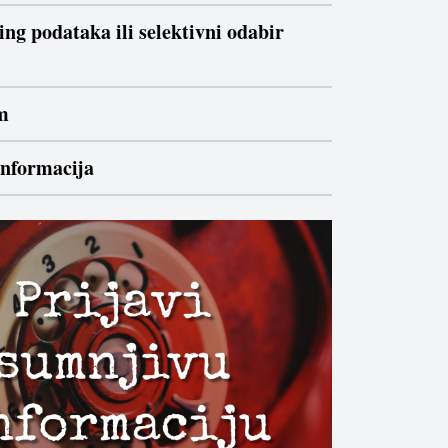
ng podataka ili selektivni odabir
m
informacija