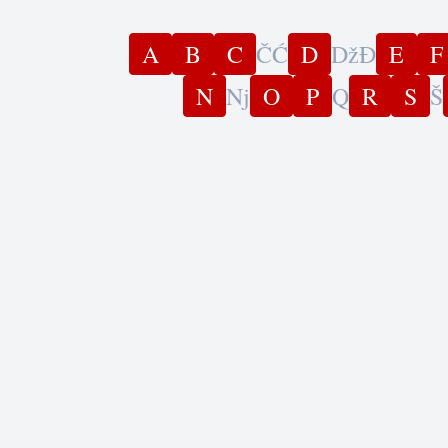
A
B
C
Č
Ć
D
Dž
Đ
E
F
N
Nj
O
P
Q
R
S
Š