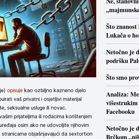
Ne, stanovn
„majmunsk
Što znanost
Lukača o ho
Netočno je d
podršku Pal
Što smo prov
nje)
opisuje
kao ozbiljno kazneno djelo
Analiza: Me
ati vaš privatni i osjetljivi materijal
višestrukim 
de, seksualne usluge ili novac.
Facebooku
vašim prijateljima ili rođacima korištenjem
h uređaja osim ako ne udovoljite njihovim
Netočno je 
m stranicama objašnjavajući da sextortion
Brčkom „nik