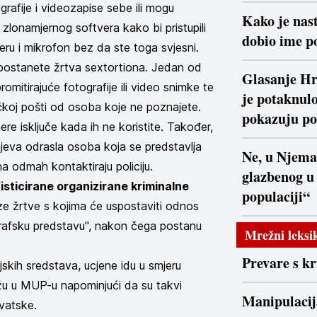
tografije i videozapise sebe ili mogu
Kako je nast
 zlonamjernog softvera kako bi pristupili
dobio ime po
ru i mikrofon bez da ste toga svjesni.
 postanete žrtva sextortiona. Jedan od
Glasanje Hr
omitirajuće fotografije ili video snimke te
je potaknulo
ičkoj pošti od osoba koje ne poznajete.
pokazuju po
ere isključe kada ih ne koristite. Također,
ajeva odrasla osoba koja se predstavlja
Ne, u Njema
a odmah kontaktiraju policiju.
glazbenog u
fisticirane organizirane kriminalne
populaciji“
aze žrtve s kojima će uspostaviti odnos
grafsku predstavu", nakon čega postanu
Mrežni leksi
.
Prevare s k
jskih sredstava, ucjene idu u smjeru
ažu u MUP-u napominjući da su takvi
Manipulacij
rvatske.