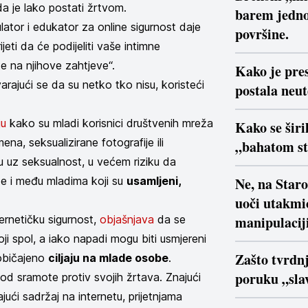
a je lako postati žrtvom.
barem jedno
lator i edukator za online sigurnost daje
površine.
jeti da će podijeliti vaše intimne
te na njihove zahtjeve“.
Kako je pre
arajući se da su netko tko nisu, koristeći
postala neu
ju
kako su mladi korisnici društvenih mreža
Kako se širi
na, seksualizirane fotografije ili
„bahatom s
 uz seksualnost, u većem riziku da
ze i među mladima koji su
usamljeni,
Ne, na Star
uoči utakmi
bernetičku sigurnost,
objašnjava
da se
manipulaciji
ji spol, a iako napadi mogu biti usmjereni
Zašto tvrdn
uobičajeno
ciljaju na mlade osobe
.
poruku „slav
 od sramote protiv svojih žrtava. Znajući
ući sadržaj na internetu, prijetnjama