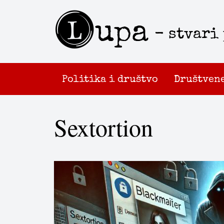
L
upa
- stvari
Politika i društvo
Društven
Sextortion