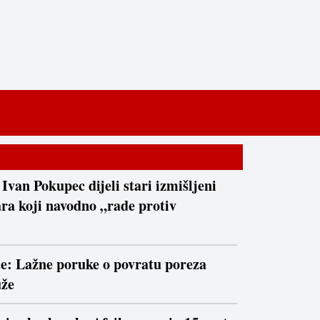
 Ivan Pokupec dijeli stari izmišljeni
ra koji navodno „rade protiv
te: Lažne poruke o povratu poreza
uže