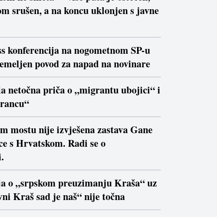
m srušen, a na koncu uklonjen s javne
ss konferencija na nogometnom SP-u
temeljen povod za napad na novinare
la netočna priča o „migrantu ubojici“ i
trancu“
om mostu nije izvješena zastava Gane
ce s Hrvatskom. Radi se o
.
ja o „srpskom preuzimanju Kraša“ uz
ni Kraš sad je naš“ nije točna