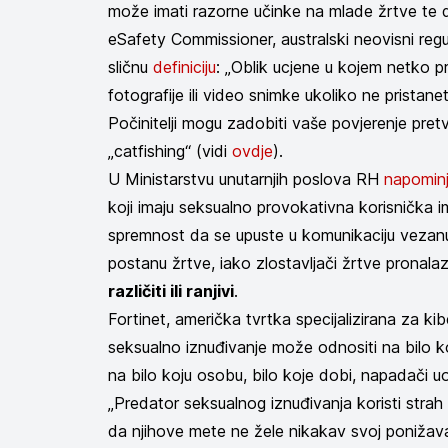
može imati razorne učinke na mlade žrtve te d
eSafety Commissioner, australski neovisni regu
sličnu
definiciju
: „Oblik ucjene u kojem netko pri
fotografije ili video snimke ukoliko ne pristane
Počinitelji mogu zadobiti vaše povjerenje pretv
„catfishing“ (vidi
ovdje
).
U Ministarstvu unutarnjih poslova RH
napomin
koji imaju seksualno provokativna korisnička ime
spremnost da se upuste u komunikaciju vezanu
postanu žrtve, iako zlostavljači žrtve pronala
različiti ili ranjivi
.
Fortinet, američka tvrtka specijalizirana za ki
seksualno iznuđivanje može odnositi na bilo ko
na bilo koju osobu, bilo koje dobi, napadači 
„Predator seksualnog iznuđivanja koristi strah
da njihove mete ne žele nikakav svoj ponižavaj