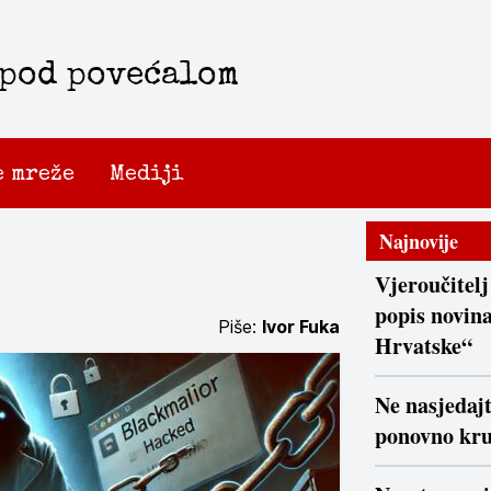
 pod povećalom
e mreže
Mediji
Najnovije
Vjeroučitelj
popis novina
Piše:
Ivor Fuka
Hrvatske“
Ne nasjedaj
ponovno kr