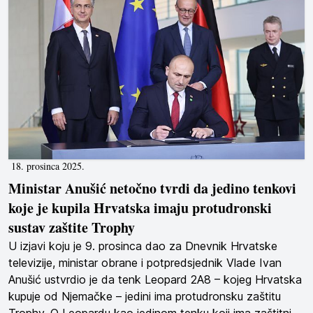
18. prosinca 2025.
Ministar Anušić netočno tvrdi da jedino tenkovi
koje je kupila Hrvatska imaju protudronski
sustav zaštite Trophy
U izjavi koju je 9. prosinca dao za Dnevnik Hrvatske
televizije, ministar obrane i potpredsjednik Vlade Ivan
Anušić ustvrdio je da tenk Leopard 2A8 – kojeg Hrvatska
kupuje od Njemačke – jedini ima protudronsku zaštitu
Trophy. O Leopardu kao jedinom tenku koji ima zaštitni