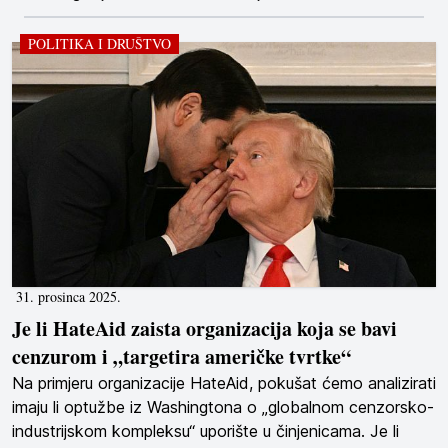
POLITIKA I DRUŠTVO
31. prosinca 2025.
Je li HateAid zaista organizacija koja se bavi
cenzurom i „targetira američke tvrtke“
Na primjeru organizacije HateAid, pokušat ćemo analizirati
imaju li optužbe iz Washingtona o „globalnom cenzorsko-
industrijskom kompleksu“ uporište u činjenicama. Je li