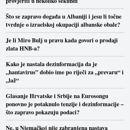
provjeriti u nekoliko sekundi
Što se zapravo događa u Albaniji i jesu li točne
tvrdnje o izraelskoj okupaciji albanske obale?
Je li Miro Bulj u pravu kada govori o prodaji
zlata HNB-a?
Kako je nastala dezinformacija da je
„hantavirus” dobio ime po riječi za „prevaru“ i
„laž“
Glasanje Hrvatske i Srbije na Eurosongu
ponovno je potaknulo tenzije i dezinformacije –
što zapravo pokazuju podaci?
Ne, u Njemačkoj nije zabranjena nastava