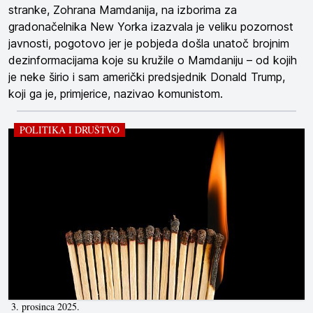
stranke, Zohrana Mamdanija, na izborima za
gradonačelnika New Yorka izazvala je veliku pozornost
javnosti, pogotovo jer je pobjeda došla unatoč brojnim
dezinformacijama koje su kružile o Mamdaniju – od kojih
je neke širio i sam američki predsjednik Donald Trump,
koji ga je, primjerice, nazivao komunistom.
POLITIKA I DRUŠTVO
3. prosinca 2025.