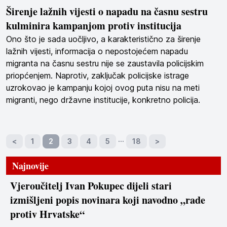
Širenje lažnih vijesti o napadu na časnu sestru
kulminira kampanjom protiv institucija
Ono što je sada uočljivo, a karakteristično za širenje
lažnih vijesti, informacija o nepostojećem napadu
migranta na časnu sestru nije se zaustavila policijskim
priopćenjem. Naprotiv, zaključak policijske istrage
uzrokovao je kampanju kojoj ovog puta nisu na meti
migranti, nego državne institucije, konkretno policija.
…
<
1
2
3
4
5
18
>
Najnovije
Vjeroučitelj Ivan Pokupec dijeli stari
izmišljeni popis novinara koji navodno „rade
protiv Hrvatske“