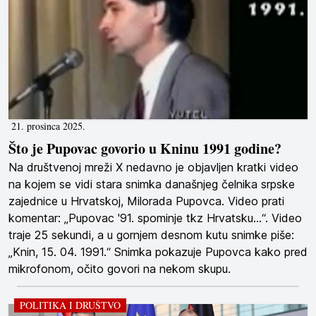
21. prosinca 2025.
Što je Pupovac govorio u Kninu 1991 godine?
Na društvenoj mreži X nedavno je objavljen kratki video
na kojem se vidi stara snimka današnjeg čelnika srpske
zajednice u Hrvatskoj, Milorada Pupovca. Video prati
komentar: „Pupovac '91. spominje tkz Hrvatsku...“. Video
traje 25 sekundi, a u gornjem desnom kutu snimke piše:
„Knin, 15. 04. 1991.“ Snimka pokazuje Pupovca kako pred
mikrofonom, očito govori na nekom skupu.
POLITIKA I DRUŠTVO