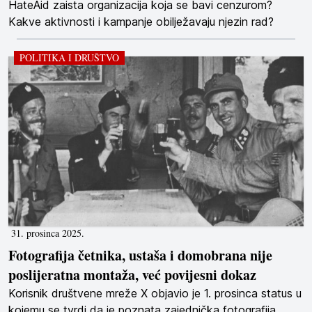
HateAid zaista organizacija koja se bavi cenzurom?
Kakve aktivnosti i kampanje obilježavaju njezin rad?
POLITIKA I DRUŠTVO
31. prosinca 2025.
Fotografija četnika, ustaša i domobrana nije
poslijeratna montaža, već povijesni dokaz
Korisnik društvene mreže X objavio je 1. prosinca status u
kojemu se tvrdi da je poznata zajednička fotografija