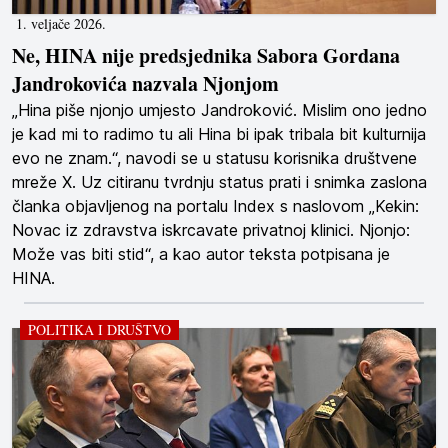
1. veljače 2026.
Ne, HINA nije predsjednika Sabora Gordana
Jandrokovića nazvala Njonjom
„Hina piše njonjo umjesto Jandroković. Mislim ono jedno
je kad mi to radimo tu ali Hina bi ipak tribala bit kulturnija
evo ne znam.“, navodi se u statusu korisnika društvene
mreže X. Uz citiranu tvrdnju status prati i snimka zaslona
članka objavljenog na portalu Index s naslovom „Kekin:
Novac iz zdravstva iskrcavate privatnoj klinici. Njonjo:
Može vas biti stid“, a kao autor teksta potpisana je
HINA.
POLITIKA I DRUŠTVO