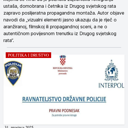
ustaša, domobrana i četnika iz Drugog svjetskog rata
zapravo poslijeratna propagandna montaža. Autor objave
navodi da „vizualni elementi jasno ukazuju da je riječ o
aranžiranoj, filmskoj ili propagandnoj sceni, a ne o
autentičnom povijesnom trenutku iz Drugog svjetskog
rata“.
POLITIKA I DRUŠTVO
31. prosinca 2025.