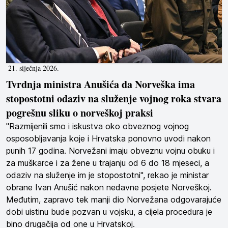
21. siječnja 2026.
Tvrdnja ministra Anušića da Norveška ima
stopostotni odaziv na služenje vojnog roka stvara
pogrešnu sliku o norveškoj praksi
"Razmijenili smo i iskustva oko obveznog vojnog
osposobljavanja koje i Hrvatska ponovno uvodi nakon
punih 17 godina. Norvežani imaju obveznu vojnu obuku i
za muškarce i za žene u trajanju od 6 do 18 mjeseci, a
odaziv na služenje im je stopostotni", rekao je ministar
obrane Ivan Anušić nakon nedavne posjete Norveškoj.
Međutim, zapravo tek manji dio Norvežana odgovarajuće
dobi uistinu bude pozvan u vojsku, a cijela procedura je
bino drugačija od one u Hrvatskoj.