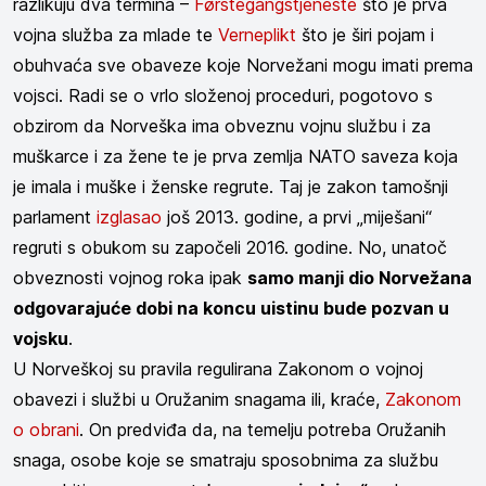
razlikuju dva termina –
Førstegangstjeneste
što je prva
vojna služba za mlade te
Verneplikt
što je širi pojam i
obuhvaća sve obaveze koje Norvežani mogu imati prema
vojsci. Radi se o vrlo složenoj proceduri, pogotovo s
obzirom da Norveška ima obveznu vojnu službu i za
muškarce i za žene te je prva zemlja NATO saveza koja
je imala i muške i ženske regrute. Taj je zakon tamošnji
parlament
izglasao
još 2013. godine, a prvi „miješani“
regruti s obukom su započeli 2016. godine. No, unatoč
obveznosti vojnog roka ipak
samo manji dio Norvežana
odgovarajuće dobi na koncu uistinu bude pozvan u
vojsku
.
U Norveškoj su pravila regulirana Zakonom o vojnoj
obavezi i službi u Oružanim snagama ili, kraće,
Zakonom
o obrani
. On predviđa da, na temelju potreba Oružanih
snaga, osobe koje se smatraju sposobnima za službu