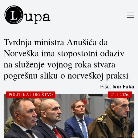
L
upa
Tvrdnja ministra Anušića da
Norveška ima stopostotni odaziv
na služenje vojnog roka stvara
pogrešnu sliku o norveškoj praksi
Piše:
Ivor Fuka
POLITIKA I DRUŠTVO
21.1.2026.