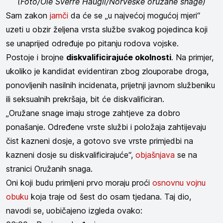
(Foto/Ole Sverre Haugli/Norveške oružane snage)
Sam zakon
jamči
da će se „u najvećoj mogućoj mjeri“
uzeti u obzir željena vrsta službe svakog pojedinca koji
se unaprijed određuje po pitanju rodova vojske.
Postoje i brojne
diskvalificirajuće okolnosti
. Na primjer,
ukoliko je kandidat evidentiran zbog zlouporabe droga,
ponovljenih nasilnih incidenata, prijetnji javnom službeniku
ili seksualnih prekršaja, bit će diskvalificiran.
„Oružane snage imaju stroge zahtjeve za dobro
ponašanje. Određene vrste službi i položaja zahtijevaju
čist kazneni dosje, a gotovo sve vrste primjedbi na
kazneni dosje su diskvalificirajuće“,
objašnjava
se na
stranici Oružanih snaga.
Oni koji budu primljeni prvo moraju proći
osnovnu vojnu
obuku
koja traje od šest do osam tjedana. Taj dio,
navodi se, uobičajeno izgleda ovako: