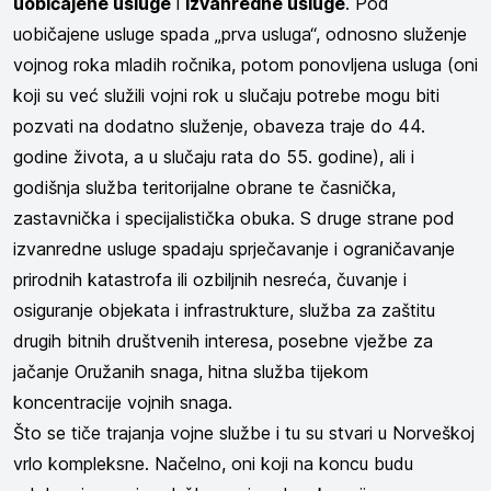
uobičajene usluge
i
izvanredne usluge
. Pod
uobičajene usluge spada „prva usluga“, odnosno služenje
vojnog roka mladih ročnika, potom ponovljena usluga (oni
koji su već služili vojni rok u slučaju potrebe mogu biti
pozvati na dodatno služenje, obaveza traje do 44.
godine života, a u slučaju rata do 55. godine), ali i
godišnja služba teritorijalne obrane te časnička,
zastavnička i specijalistička obuka. S druge strane pod
izvanredne usluge spadaju sprječavanje i ograničavanje
prirodnih katastrofa ili ozbiljnih nesreća, čuvanje i
osiguranje objekata i infrastrukture, služba za zaštitu
drugih bitnih društvenih interesa, posebne vježbe za
jačanje Oružanih snaga, hitna služba tijekom
koncentracije vojnih snaga.
Što se tiče trajanja vojne službe i tu su stvari u Norveškoj
vrlo kompleksne. Načelno, oni koji na koncu budu