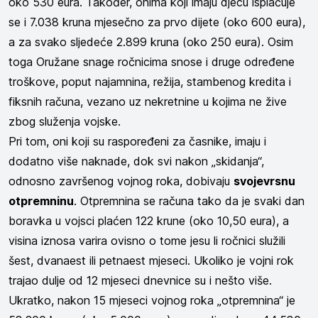
oko 530 eura. Također, onima koji imaju djecu isplaćuje
se i 7.038 kruna mjesečno za prvo dijete (oko 600 eura),
a za svako sljedeće 2.899 kruna (oko 250 eura). Osim
toga Oružane snage ročnicima snose i druge određene
troškove, poput najamnina, režija, stambenog kredita i
fiksnih računa, vezano uz nekretnine u kojima ne žive
zbog služenja vojske.
Pri tom, oni koji su raspoređeni za časnike, imaju i
dodatno više naknade, dok svi nakon „skidanja“,
odnosno završenog vojnog roka, dobivaju
svojevrsnu
otpremninu
. Otpremnina se računa tako da je svaki dan
boravka u vojsci plaćen 122 krune (oko 10,50 eura), a
visina iznosa varira ovisno o tome jesu li ročnici služili
šest, dvanaest ili petnaest mjeseci. Ukoliko je vojni rok
trajao dulje od 12 mjeseci dnevnice su i nešto više.
Ukratko, nakon 15 mjeseci vojnog roka „otpremnina“ je