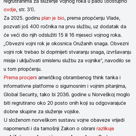
regrutiranima za služenje vojnog roka u padu (dostupno
ovdje
, str. 31).
Za 2025. godinu
plan je bio
, prema priopćenju Vlade,
pozvati još 400 ročnika na prvu službu, uz dodatak da
će veći dio njih odslužiti 15 ili 16 mjeseci vojnog roka.
„Obvezni vojni rok je okosnica Oružanih snaga. Obvezni
vojni rok trebao bi doprinijeti stvaranju snaga, izvršavanju
misije i uključivati smislenu službu za vojnike“, navodilo se
u tom priopćenju.
Prema procjeni
američkog obrambenog think tanka i
informativne platforme o sigurnosnim i vojnim pitanjima,
Global Security, tako bi 2036. godine u Norveškoj moglo
biti regrutirano oko 20 posto onih koji su odgovarajuće
dobne skupine za služenje vojske.
U složenom norveškom sustavu vojne obaveze vrijedi
napomenuti i da tamošnji Zakon o obrani
razlikuje