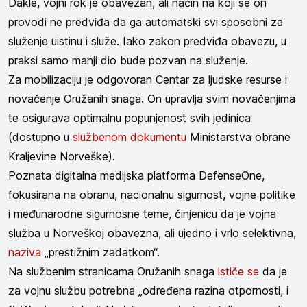
Dakle, vojni rok je obavezan, ali način na koji se on
provodi ne predviđa da ga automatski svi sposobni za
služenje uistinu i služe. Iako zakon predviđa obavezu, u
praksi samo manji dio bude pozvan na služenje.
Za mobilizaciju je odgovoran Centar za ljudske resurse i
novačenje Oružanih snaga. On upravlja svim novačenjima
te osigurava optimalnu popunjenost svih jedinica
(dostupno u
službenom dokumentu
Ministarstva obrane
Kraljevine Norveške).
Poznata digitalna medijska platforma DefenseOne,
fokusirana na obranu, nacionalnu sigurnost, vojne politike
i međunarodne sigurnosne teme, činjenicu da je vojna
služba u Norveškoj obavezna, ali ujedno i vrlo selektivna,
naziva
„prestižnim zadatkom“.
Na službenim stranicama Oružanih snaga
ističe se
da je
za vojnu službu potrebna „određena razina otpornosti, i