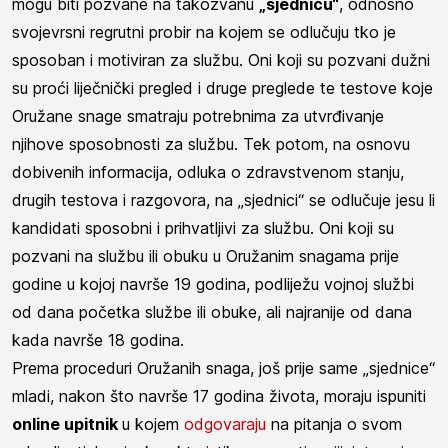
mogu biti pozvane na takozvanu
„sjednicu“
, odnosno
svojevrsni regrutni probir na kojem se odlučuju tko je
sposoban i motiviran za službu. Oni koji su pozvani dužni
su proći liječnički pregled i druge preglede te testove koje
Oružane snage smatraju potrebnima za utvrđivanje
njihove sposobnosti za službu. Tek potom, na osnovu
dobivenih informacija, odluka o zdravstvenom stanju,
drugih testova i razgovora, na „sjednici“ se odlučuje jesu li
kandidati sposobni i prihvatljivi za službu. Oni koji su
pozvani na službu ili obuku u Oružanim snagama prije
godine u kojoj navrše 19 godina, podliježu vojnoj službi
od dana početka službe ili obuke, ali najranije od dana
kada navrše 18 godina.
Prema proceduri Oružanih snaga, još prije same „sjednice“
mladi, nakon što navrše 17 godina života, moraju ispuniti
online upitnik
u kojem
odgovaraju
na pitanja o svom