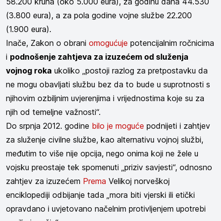
58.200 kruna (oko 5.000 eura), za godinu dana 44.530
(3.800 eura), a za pola godine vojne službe 22.200
(1.900 eura).
Inače, Zakon o obrani
omogućuje
potencijalnim ročnicima
i
podnošenje zahtjeva za izuzećem od služenja
vojnog roka
ukoliko „postoji razlog za pretpostavku da
ne mogu obavljati službu bez da to bude u suprotnosti s
njihovim ozbiljnim uvjerenjima i vrijednostima koje su za
njih od temeljne važnosti“.
Do srpnja 2012. godine
bilo je moguće
podnijeti i zahtjev
za služenje civilne službe, kao alternativu vojnoj službi,
međutim to više nije opcija, nego onima koji ne žele u
vojsku preostaje tek spomenuti „priziv savjesti“, odnosno
zahtjev za izuzećem
Prema
Velikoj norveškoj
enciklopediji odbijanje tada „mora biti vjerski ili etički
opravdano i uvjetovano načelnim protivljenjem upotrebi