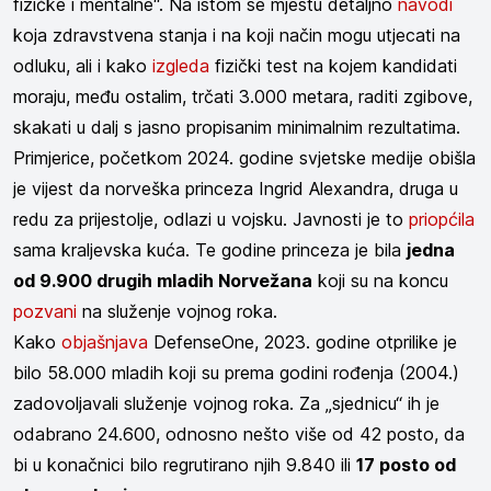
fizičke i mentalne“. Na istom se mjestu detaljno
navodi
koja zdravstvena stanja i na koji način mogu utjecati na
odluku, ali i kako
izgleda
fizički test na kojem kandidati
moraju, među ostalim, trčati 3.000 metara, raditi zgibove,
skakati u dalj s jasno propisanim minimalnim rezultatima.
Primjerice, početkom 2024. godine svjetske medije obišla
je vijest da norveška princeza Ingrid Alexandra, druga u
redu za prijestolje, odlazi u vojsku. Javnosti je to
priopćila
sama kraljevska kuća. Te godine princeza je bila
jedna
od 9.900 drugih mladih Norvežana
koji su na koncu
pozvani
na služenje vojnog roka.
Kako
objašnjava
DefenseOne, 2023. godine otprilike je
bilo 58.000 mladih koji su prema godini rođenja (2004.)
zadovoljavali služenje vojnog roka. Za „sjednicu“ ih je
odabrano 24.600, odnosno nešto više od 42 posto, da
bi u konačnici bilo regrutirano njih 9.840 ili
17 posto od