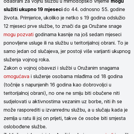
odabrani za vojnu službu u mirnodopsko vrijeme
mogu
služiti ukupno 19 mjeseci
do 44. odnosno 55. godine
života. Primjerice, ukoliko je netko s 19 godina odslužio
12 mjeseci prve službe, to znači da ga Oružane snage
mogu pozvati
godinama kasnije na još sedam mjeseci
ponovljene usluge ili na službu u teritorijalnoj obrani. To je
samo jedan od slučajeva, jer postoji više varijanti ukupnog
služenja vojnog roka.
Zakon o vojnoj obavezi i službi u Oružanim snagama
omogućava
i služenje osobama mlađima od 18 godina
(točnije s napunjenih 16 godina kao dobrovoljci u
teritorijalnoj obrani), no one ne smiju biti obučene niti
sudjelovati u aktivnostima vezanim uz borbe, niti ih se
može rasporediti u izvanrednu službu, a u slučaju kada je
zemlja u ratu ili joj on prijeti, takve će osobe biti smjesta
oslobođene službe.