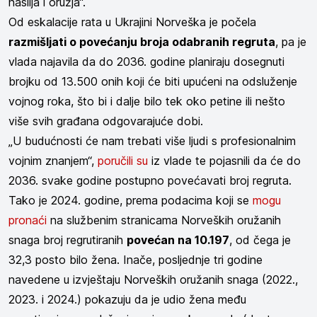
nasilja i oružja“.
Od eskalacije rata u Ukrajini Norveška je počela
razmišljati o povećanju broja odabranih regruta
, pa je
vlada najavila da do 2036. godine planiraju dosegnuti
brojku od 13.500 onih koji će biti upućeni na odsluženje
vojnog roka, što bi i dalje bilo tek oko petine ili nešto
više svih građana odgovarajuće dobi.
„U budućnosti će nam trebati više ljudi s profesionalnim
vojnim znanjem“,
poručili su
iz vlade te pojasnili da će do
2036. svake godine postupno povećavati broj regruta.
Tako je 2024. godine, prema podacima koji se
mogu
pronaći
na službenim stranicama Norveških oružanih
snaga broj regrutiranih
povećan na 10.197
, od čega je
32,3 posto bilo žena. Inače, posljednje tri godine
navedene u izvještaju Norveških oružanih snaga (2022.,
2023. i 2024.) pokazuju da je udio žena među