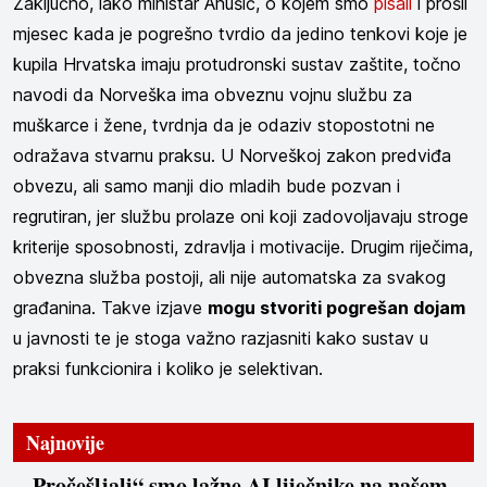
Zaključno, iako ministar Anušić, o kojem smo
pisali
i prošli
mjesec kada je pogrešno tvrdio da jedino tenkovi koje je
kupila Hrvatska imaju protudronski sustav zaštite, točno
navodi da Norveška ima obveznu vojnu službu za
muškarce i žene, tvrdnja da je odaziv stopostotni ne
odražava stvarnu praksu. U Norveškoj zakon predviđa
obvezu, ali samo manji dio mladih bude pozvan i
regrutiran, jer službu prolaze oni koji zadovoljavaju stroge
kriterije sposobnosti, zdravlja i motivacije. Drugim riječima,
obvezna služba postoji, ali nije automatska za svakog
građanina. Takve izjave
mogu stvoriti pogrešan dojam
u javnosti te je stoga važno razjasniti kako sustav u
praksi funkcionira i koliko je selektivan.
Najnovije
„Pročešljali“ smo lažne AI liječnike na našem