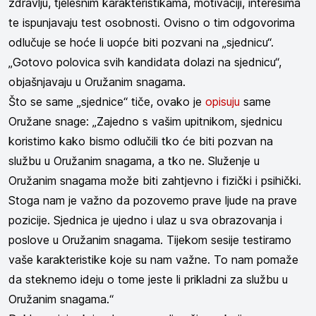
zdravlju, tjelesnim karakteristikama, motivaciji, interesima
te ispunjavaju test osobnosti. Ovisno o tim odgovorima
odlučuje se hoće li uopće biti pozvani na „sjednicu“.
„Gotovo polovica svih kandidata dolazi na sjednicu“,
objašnjavaju u Oružanim snagama.
Što se same „sjednice“ tiče, ovako je
opisuju
same
Oružane snage: „Zajedno s vašim upitnikom, sjednicu
koristimo kako bismo odlučili tko će biti pozvan na
službu u Oružanim snagama, a tko ne. Služenje u
Oružanim snagama može biti zahtjevno i fizički i psihički.
Stoga nam je važno da pozovemo prave ljude na prave
pozicije. Sjednica je ujedno i ulaz u sva obrazovanja i
poslove u Oružanim snagama. Tijekom sesije testiramo
vaše karakteristike koje su nam važne. To nam pomaže
da steknemo ideju o tome jeste li prikladni za službu u
Oružanim snagama.“