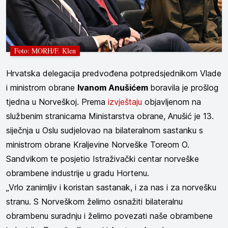
Foto: MORH/F. Klen
Hrvatska delegacija predvođena potpredsjednikom Vlade
i ministrom obrane
Ivanom Anušićem
boravila je prošlog
tjedna u Norveškoj. Prema
izvještaju
objavljenom na
službenim stranicama Ministarstva obrane, Anušić je 13.
siječnja u Oslu sudjelovao na bilateralnom sastanku s
ministrom obrane Kraljevine Norveške Toreom O.
Sandvikom te posjetio Istraživački centar norveške
obrambene industrije u gradu Hortenu.
„Vrlo zanimljiv i koristan sastanak, i za nas i za norvešku
stranu. S Norveškom želimo osnažiti bilateralnu
obrambenu suradnju i želimo povezati naše obrambene