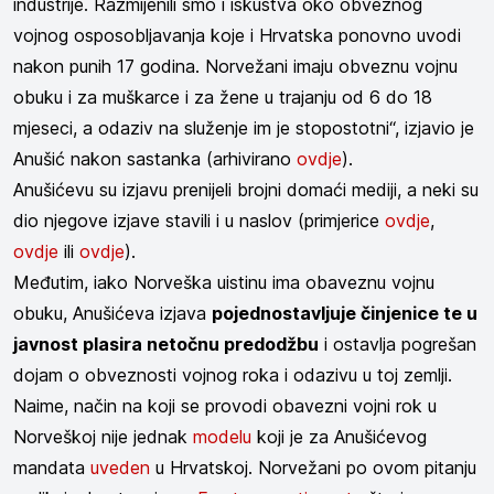
industrije. Razmijenili smo i iskustva oko obveznog
vojnog osposobljavanja koje i Hrvatska ponovno uvodi
nakon punih 17 godina. Norvežani imaju obveznu vojnu
obuku i za muškarce i za žene u trajanju od 6 do 18
mjeseci, a odaziv na služenje im je stopostotni“, izjavio je
Anušić nakon sastanka (arhivirano
ovdje
).
Anušićevu su izjavu prenijeli brojni domaći mediji, a neki su
dio njegove izjave stavili i u naslov (primjerice
ovdje
,
ovdje
ili
ovdje
).
Međutim, iako Norveška uistinu ima obaveznu vojnu
obuku, Anušićeva izjava
pojednostavljuje činjenice te u
javnost plasira netočnu predodžbu
i ostavlja pogrešan
dojam o obveznosti vojnog roka i odazivu u toj zemlji.
Naime, način na koji se provodi obavezni vojni rok u
Norveškoj nije jednak
modelu
koji je za Anušićevog
mandata
uveden
u Hrvatskoj. Norvežani po ovom pitanju