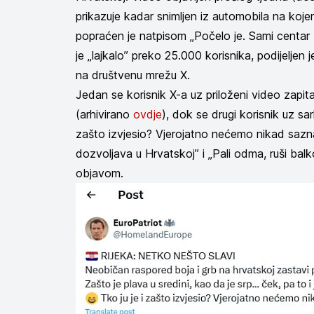
prikazuje kadar snimljen iz automobila na koje
popraćen je natpisom „Počelo je. Sami centar 
je „lajkalo” preko 25.000 korisnika, podijeljen 
na društvenu mrežu X.
Jedan se korisnik X-a uz priloženi video zapit
(arhivirano
ovdje
), dok se drugi korisnik uz sa
zašto izvjesio? Vjerojatno nećemo nikad sazna
dozvoljava u Hrvatskoj” i „Pali odma, ruši b
objavom.