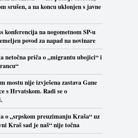
m srušen, a na koncu uklonjen s javne
ss konferencija na nogometnom SP-u
temeljen povod za napad na novinare
la netočna priča o „migrantu ubojici“ i
trancu“
om mostu nije izvješena zastava Gane
ce s Hrvatskom. Radi se o
.
ja o „srpskom preuzimanju Kraša“ uz
ni Kraš sad je naš“ nije točna