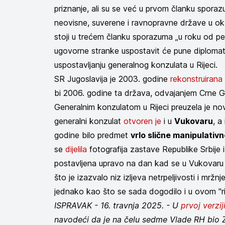
priznanje, ali su se već u prvom članku spora
neovisne, suverene i ravnopravne države u ok
stoji u trećem članku sporazuma „u roku od p
ugovorne stranke uspostavit će pune diplomats
uspostavljanju generalnog konzulata u Rijeci.
SR Jugoslavija je 2003. godine
rekonstruirana
bi 2006. godine ta država, odvajanjem Crne Gor
Generalnim konzulatom u Rijeci preuzela je nov
generalni konzulat
otvoren je
i u
Vukovaru
, a
godine bilo predmet
vrlo slične manipulativ
se
dijelila
fotografija zastave Republike Srbije 
postavljena upravo na dan kad se u Vukovaru
što je izazvalo niz izljeva netrpeljivosti i mržn
jednako kao što se sada dogodilo i u ovom "r
ISPRAVAK - 16. travnja 2025. - U
prvoj verzij
navodeći da je na čelu sedme Vlade RH bio Z