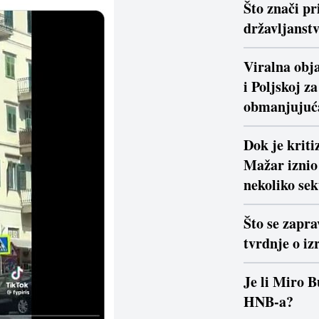
Što znači pr
državljanstv
Viralna obja
i Poljskoj z
obmanjujuć
Dok je krit
Mažar iznio 
nekoliko se
Što se zapra
tvrdnje o iz
Je li Miro B
HNB-a?