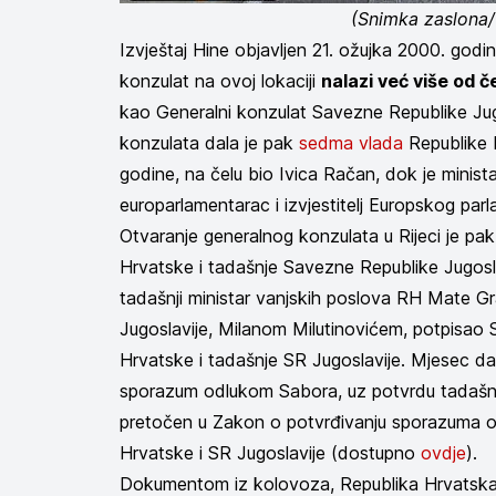
(Snimka zaslona
Izvještaj Hine objavljen 21. ožujka 2000. god
konzulat na ovoj lokaciji
nalazi već više od č
kao Generalni konzulat Savezne Republike Jug
konzulata dala je pak
sedma vlada
Republike H
godine, na čelu bio Ivica Račan, dok je minist
europarlamentarac i izvjestitelj Europskog par
Otvaranje generalnog konzulata u Rijeci je pa
Hrvatske i tadašnje Savezne Republike Jugosl
tadašnji ministar vanjskih poslova RH Mate Gr
Jugoslavije, Milanom Milutinovićem, potpisao
Hrvatske i tadašnje SR Jugoslavije. Mjesec dana
sporazum odlukom Sabora, uz potvrdu tadašn
pretočen u Zakon o potvrđivanju sporazuma o
Hrvatske i SR Jugoslavije (dostupno
ovdje
).
Dokumentom iz kolovoza, Republika Hrvatska 