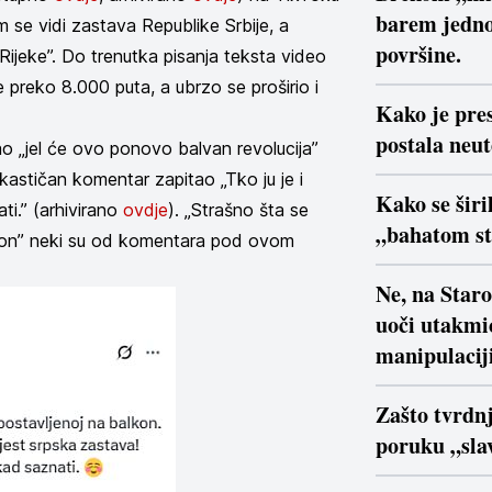
barem jedno
m se vidi zastava Republike Srbije, a
površine.
Rijeke”. Do trenutka pisanja teksta video
je preko 8.000 puta, a ubrzo se proširio i
Kako je pre
postala neu
ao „jel će ovo ponovo balvan revolucija”
rkastičan komentar zapitao „Tko ju je i
Kako se širi
ti.” (arhivirano
ovdje
). „Strašno šta se
„bahatom s
alkon” neki su od komentara pod ovom
Ne, na Star
uoči utakmi
manipulaciji
Zašto tvrdn
poruku „slav