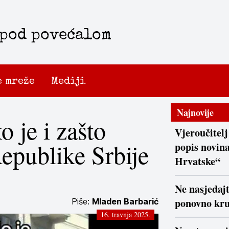
 pod povećalom
e mreže
Mediji
Najnovije
o je i zašto
Vjeroučitelj
Republike Srbije
popis novina
Hrvatske“
Ne nasjedaj
ponovno kr
Piše:
Mladen Barbarić
16. travnja 2025.