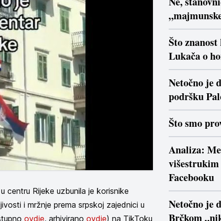
Ne, stanovn
„majmunsk
Što znanost
Lukača o ho
Netočno je d
podršku Pal
Što smo prov
Analiza: Me
višestrukim 
Facebooku
u centru Rijeke uzbunila je korisnike
Netočno je 
jivosti i mržnje prema srpskoj zajednici u
Brčkom „nik
ostupno
ovdje
, arhivirano
ovdje
) na TikToku