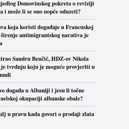
ijedlog Domovinskog pokreta o reviziji
a i može li se ono uopće oduzeti?
va koja koristi događaje u Francuskoj
a širenje antimigrantskog narativa je
a
izirao Sandru Benčić, HDZ-ov Nikola
je tvrdnju koju je moguće provjeriti u
kundi
vo događa u Albaniji i jesu li točne
raelskoj okupaciji albanske obale?
ulj u pravu kada govori o prodaji zlata