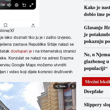
Kako je nast
dobio ime po
Glasanje Hr
slona/X)
je potaknulo
 lako doznati tko ju je i zašto izvjesio.
pokazuju po
vješena zastava Republike Srbije nalazi se
odatak
dostupan je
i na internetskoj stranici
Ne, u Njema
ske. Konzulat se nalazi na adresi Erazma
glazbenog u
ervisu Google Maps možemo utvrditi
populaciji“
jen i video koji dijele korisnici društvenih
Mrežni leksi
Deepfake
Slippery slo