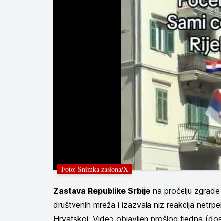
Foto: Snimka zaslona/X
Zastava Republike Srbije
na pročelju zgrade 
društvenih mreža i izazvala niz reakcija netrpel
Hrvatskoj. Video objavljen prošlog tjedna (d