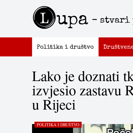
L
upa
- stvari
Politika i društvo
Društven
Lako je doznati tk
izvjesio zastavu 
u Rijeci
POLITIKA I DRUŠTVO