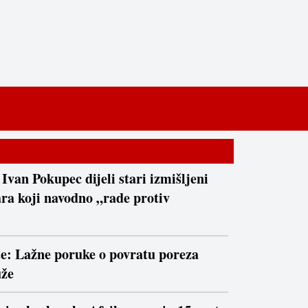
 Ivan Pokupec dijeli stari izmišljeni
ra koji navodno „rade protiv
te: Lažne poruke o povratu poreza
uže