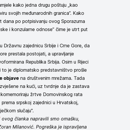
zumjele kako jedna drugu poštuju „kao
viru svojih međunarodnih granica”. Kako
et dana po potpisivanju ovog Sporazuma
ke i konzularne odnose” čime je utrt put
u Državnu zajednicu Srbije i Crne Gore, da
e prestala postojati, a upravljanje
oformirana Republika Srbija. Osim u Rijeci
 i to je diplomatsko predstavništvo prošle
ne objave
na društvenim mrežama. Tada
izvješene na kući, uz tvrdnje da je zastava
 komemoriraju žrtve Domovinskog rata
je prema srpskoj zajednici u Hrvatskoj,
iječkom slučaju".
i
ovog članka napravili smo omašku,
oran Milanović. Pogreška je ispravljena