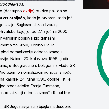
/GoogleMaps)
ine (dostupno
ovdje
) otkriva pak da se
etvrt stoljeća
, kada je otvoren, tada još
oslavije. Suglasnost za otvaranje
rvatske kojoj je, od 27. siječnja 2000.
ar vanjskih poslova bio današnji
lamenta za Srbiju, Tonino Picula.
k plod normalizacije odnosa između
avije. Naime, 23. kolovoza 1996. godine,
anić, u Beogradu je s kolegom iz vlade SR
 Sporazum o normalizaciji odnosa između
 kasnije, 24. rujna 1996. godine, isti je
jeg predsjednika Franje Tuđmana,
 normalizaciji odnosa između Republike
i SR Jugoslavija su izbjegle međusobno