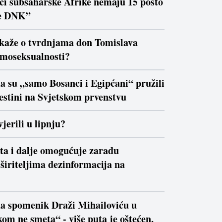
ici subsaharske Afrike nemaju 15 posto
e DNK”
 kaže o tvrdnjama don Tomislava
moseksualnosti?
a su „samo Bosanci i Egipćani“ pružili
estini na Svjetskom prvenstvu
jerili u lipnju?
ta i dalje omogućuje zaradu
širiteljima dezinformacija na
da spomenik Draži Mihailoviću u
om ne smeta“ - više puta je oštećen,