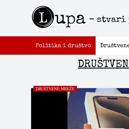
L
upa
- stvari
Politika i društvo
Društven
DRUŠTVEN
DRUŠTVENE MREŽE