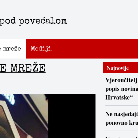
 pod povećalom
e mreže
Mediji
E MREŽE
Najnovije
Vjeroučitelj
popis novina
Hrvatske“
Ne nasjedaj
ponovno kr