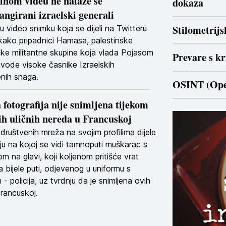
lnom videu ne nalaze se
dokaza
angirani izraelski generali
Stilometrijs
u video snimku koja se dijeli na Twitteru
 kako pripadnici Hamasa, palestinske
ičke militantne skupine koja vlada Pojasom
Prevare s k
ivode visoke časnike Izraelskih
nih snaga.
OSINT (Open
 fotografija nije snimljena tijekom
h uličnih nereda u Francuskoj
 društvenih mreža na svojim profilima dijele
iju na kojoj se vidi tamnoputi muškarac s
m na glavi, koji koljenom pritišće vrat
 bijele puti, odjevenog u uniformu s
- policija, uz tvrdnju da je snimljena ovih
rancuskoj.