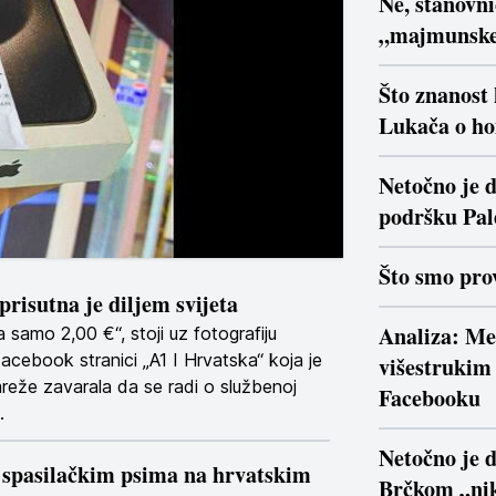
Ne, stanovn
„majmunsk
Što znanost
Lukača o ho
Netočno je d
podršku Pal
Što smo prov
prisutna je diljem svijeta
Analiza: Me
a samo 2,00 €“, stoji uz fotografiju
cebook stranici „A1 I Hrvatska“ koja je
višestrukim 
reže zavarala da se radi o službenoj
Facebooku
.
Netočno je 
 spasilačkim psima na hrvatskim
Brčkom „nik