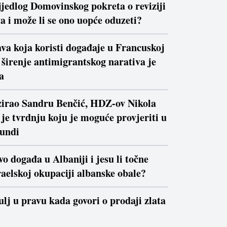
ijedlog Domovinskog pokreta o reviziji
a i može li se ono uopće oduzeti?
va koja koristi događaje u Francuskoj
a širenje antimigrantskog narativa je
a
izirao Sandru Benčić, HDZ-ov Nikola
je tvrdnju koju je moguće provjeriti u
kundi
vo događa u Albaniji i jesu li točne
raelskoj okupaciji albanske obale?
ulj u pravu kada govori o prodaji zlata