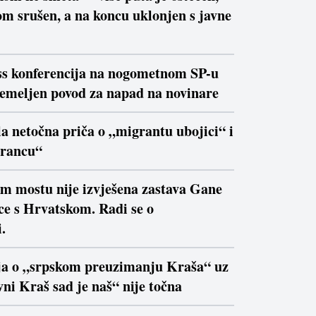
m srušen, a na koncu uklonjen s javne
ss konferencija na nogometnom SP-u
temeljen povod za napad na novinare
la netočna priča o „migrantu ubojici“ i
trancu“
om mostu nije izvješena zastava Gane
ce s Hrvatskom. Radi se o
.
ja o „srpskom preuzimanju Kraša“ uz
ni Kraš sad je naš“ nije točna