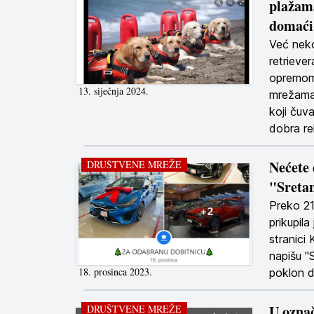
plažam
domaći 
Već neko
retrieve
opremom 
13. siječnja 2024.
mrežama 
koji čuv
dobra rek
Nećete 
DRUŠTVENE MREŽE
"Sreta
Preko 2
prikupil
stranici 
napišu "
18. prosinca 2023.
poklon d
U označ
DRUŠTVENE MREŽE