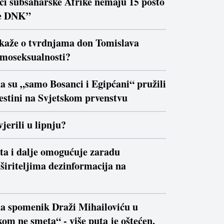
ici subsaharske Afrike nemaju 15 posto
e DNK”
 kaže o tvrdnjama don Tomislava
moseksualnosti?
a su „samo Bosanci i Egipćani“ pružili
estini na Svjetskom prvenstvu
jerili u lipnju?
ta i dalje omogućuje zaradu
širiteljima dezinformacija na
da spomenik Draži Mihailoviću u
om ne smeta“ - više puta je oštećen,