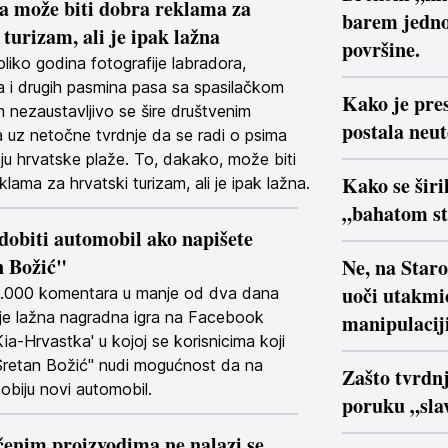
a može biti dobra reklama za
barem jedno
turizam, ali je ipak lažna
površine.
liko godina fotografije labradora,
ra i drugih pasmina pasa sa spasilačkom
Kako je pre
nezaustavljivo se šire društvenim
postala neu
uz netočne tvrdnje da se radi o psima
aju hrvatske plaže. To, dakako, može biti
Kako se širi
lama za hrvatski turizam, ali je ipak lažna.
„bahatom s
dobiti automobil ako napišete
n Božić"
Ne, na Star
uoči utakmi
1.000 komentara u manje od dva dana
a je lažna nagradna igra na Facebook
manipulaciji
Kia-Hrvastka' u kojoj se korisnicima koji
Sretan Božić" nudi mogućnost da na
Zašto tvrdn
obiju novi automobil.
poruku „slav
enim proizvodima ne nalazi se