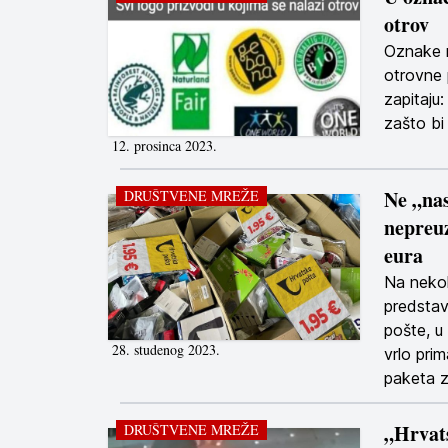
otrov
Oznake n
otrovne 
zapitaju
zašto bi
12. prosinca 2023.
Ne „nas
DRUŠTVENE MREŽE
nepreuz
eura
Na nekol
predstav
pošte, u
28. studenog 2023.
vrlo pri
paketa z
„Hrvat
DRUŠTVENE MREŽE