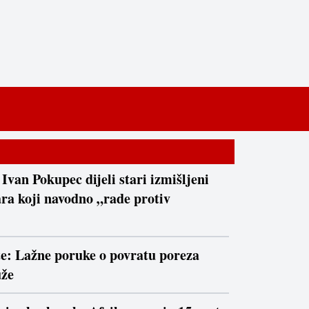
 Ivan Pokupec dijeli stari izmišljeni
ra koji navodno „rade protiv
te: Lažne poruke o povratu poreza
uže