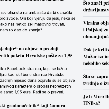
Što znači pr
državljanstv
isu otisnute na ambalažu da bi označile
proizvode. Oni koji vjeruju da jesu, neka se
Viralna obja
: ako nas netko želi masovno trovati,
i Poljskoj z
 nam to dao do znanja?
obmanjujuć
jedajte“ na objave o prodaji
Dok je krit
etih paketa Hrvatske pošte za 1,95
Mažar iznio 
nekoliko se
iko Facebook stranica, koje se lažno
ljaju kao službene stranice Hrvatske
Što se zapra
 zadnjih mjesec dana pojavile su se objave
tvrdnje o iz
mamljivog karaktera o prodaji nepreuzetih
a samo 1,95 eura. Radi se o prevari.
Je li Miro B
HNB-a?
ski gradonačelnik“ koji šamara