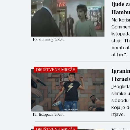
ljude z
Hambu
Na kori
Commenta
listopada
10. studenog 2023.
stoji: „
bomb at 
at him“.
Igranim
DRUŠTVENE MREŽE
i izrae
„Pogleda
snimke u
slobodu u
koju je 
12. listopada 2023.
izjave.
DRUŠTVENE MREŽE