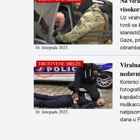
Na vira
visokor
Uz viraln
tvrdi se
islamist
Gaze, pr
10. listopada 2023.
obrambe
Viralna
DRUŠTVENE MREŽE
nedavni
Korisnici
fotograf
kapuljačo
muškarca
10. listopada 2023.
natpisom 
dana u F