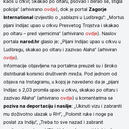
kaos u crkvi; Skakao po oltaru, psovao i derao se, stigla
policija“ (arhivirano
ovdje
), dok je portal
Zagorje
International
izvijestilo o „sablazni u Ludbregu“: „Mortus
pijani Indijac upao u crkvu Presvetog Trojstva i skakao
po oltaru – pred vjernicima“ (arhivirano
ovdje
). Naslov
portala
narod.hr
glasio je: „Pijani Indijac upao u crkvu u
Ludbregu, skakao po oltaru i zazivao Alaha“ (arhiviran
ovdje
).
Informacije objavljene na portalima preuzeli su i široko
distribuirali korisnici društvenih mreža. Pod jednom od
objava na Instagramu, u kojoj je navedeno da je „pijani
Indijac s 2,03 promila upao u crkvu, skakao po oltaru i
zazivao Allaha“ (arhivirano
ovdje
) u komentarima se
poziva na deportaciju i nasilje
: „Ukinuti vizu i zabraniti
mu doživotno ulazak u RH“, „Polomit ruke i noge pa
poslat za Indiju“, „Treba to sve nazad i zabranit