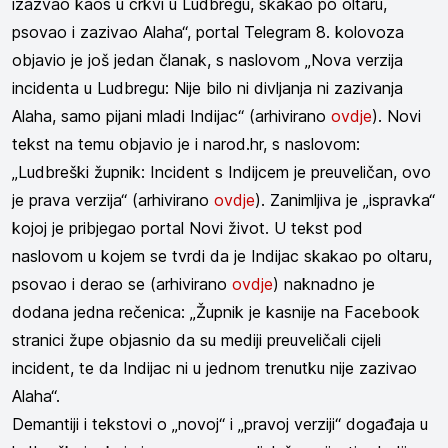
izazvao kaos u crkvi u Ludbregu, skakao po oltaru,
psovao i zazivao Alaha“, portal Telegram 8. kolovoza
objavio je još jedan članak, s naslovom „Nova verzija
incidenta u Ludbregu: Nije bilo ni divljanja ni zazivanja
Alaha, samo pijani mladi Indijac“ (arhivirano
ovdje
). Novi
tekst na temu objavio je i narod.hr, s naslovom:
„Ludbreški župnik: Incident s Indijcem je preuveličan, ovo
je prava verzija“ (arhivirano
ovdje
). Zanimljiva je „ispravka“
kojoj je pribjegao portal Novi život. U tekst pod
naslovom u kojem se tvrdi da je Indijac skakao po oltaru,
psovao i derao se (arhivirano
ovdje
) naknadno je
dodana jedna rečenica: „Župnik je kasnije na Facebook
stranici župe objasnio da su mediji preuveličali cijeli
incident, te da Indijac ni u jednom trenutku nije zazivao
Alaha“.
Demantiji i tekstovi o „novoj“ i „pravoj verziji“ događaja u