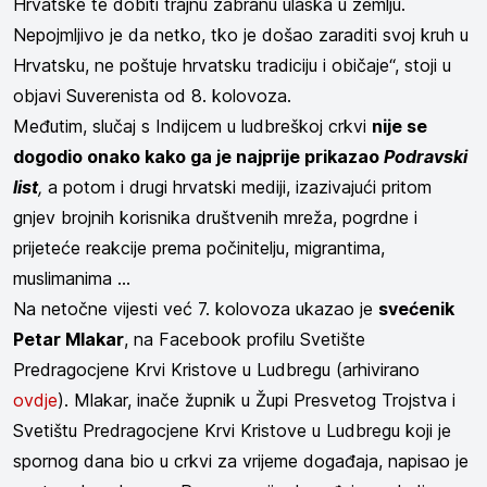
Hrvatske te dobiti trajnu zabranu ulaska u zemlju.
Nepojmljivo je da netko, tko je došao zaraditi svoj kruh u
Hrvatsku, ne poštuje hrvatsku tradiciju i običaje“, stoji u
objavi Suverenista od 8. kolovoza.
Međutim, slučaj s Indijcem u ludbreškoj crkvi
nije se
dogodio onako kako ga je najprije prikazao
Podravski
list
,
a potom i drugi hrvatski mediji, izazivajući pritom
gnjev brojnih korisnika društvenih mreža, pogrdne i
prijeteće reakcije prema počinitelju, migrantima,
muslimanima ...
Na netočne vijesti već 7. kolovoza ukazao je
svećenik
Petar Mlakar
, na Facebook profilu Svetište
Predragocjene Krvi Kristove u Ludbregu (arhivirano
ovdje
). Mlakar, inače župnik u Župi Presvetog Trojstva i
Svetištu Predragocjene Krvi Kristove u Ludbregu koji je
spornog dana bio u crkvi za vrijeme događaja, napisao je