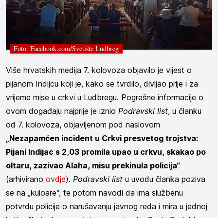
Foto: Facebook.com/Svetište Ludbreg
Više hrvatskih medija 7. kolovoza objavilo je vijest o
pijanom Indijcu koji je, kako se tvrdilo, divljao prije i za
vrijeme mise u crkvi u Ludbregu. Pogrešne informacije o
ovom događaju najprije je iznio
Podravski list
, u članku
od 7. kolovoza, objavljenom pod naslovom
„Nezapamćen incident u Crkvi presvetog trojstva:
Pijani Indijac s 2,03 promila upao u crkvu, skakao po
oltaru, zazivao Alaha, misu prekinula policija“
(arhivirano
ovdje
).
Podravski list
u uvodu članka poziva
se na „kuloare“, te potom navodi da ima službenu
potvrdu policije o narušavanju javnog reda i mira u jednoj