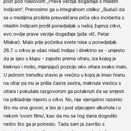
post pod naslovom „Prava verzija događaja s mladim
Indijcem“. Prenosimo ga u integralnom obliku: „Budući da
se u medijima proširila preuveličana priča oko incidenta s
mladim Indijcem prošli ponedjeljak u našoj župnoj crkvi,
evo ovdje prave verzije događaja (piše vlč. Petar
Mlakar). Malo prije početka svete mise u ponedjeljak
28.7. u crkvu je ušao mladi Indijac i direktno se - umjesto
da je sjeo u klupu - zaputio prema oltaru, iza kojeg je
kleknuo i molio, mijenjajući poziciju oko oltara svako malo.
U jednom trenutku stavio je vrećicu u kojoj je imao hranu
na oltar pa mu je prišla časna sestra, maknula vrećicu s
oltara i pokušala razgovorom ga potaknuti da se smjesti
na prikladnije mjesto u crkvi. No, nije vjerojatno razumio
što mu ona govori, a bio je i pod utjecajem alkohola i u
nekom 'svom filmu', kao da mu se tog dana dogodilo
nešto što ga je potreslo. Tada sam ja završio s