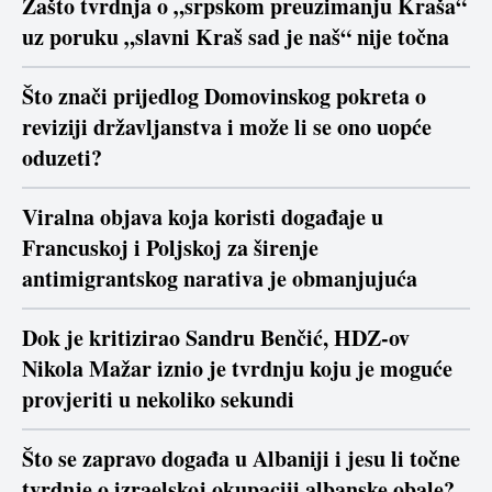
Zašto tvrdnja o „srpskom preuzimanju Kraša“
uz poruku „slavni Kraš sad je naš“ nije točna
Što znači prijedlog Domovinskog pokreta o
reviziji državljanstva i može li se ono uopće
oduzeti?
Viralna objava koja koristi događaje u
Francuskoj i Poljskoj za širenje
antimigrantskog narativa je obmanjujuća
Dok je kritizirao Sandru Benčić, HDZ-ov
Nikola Mažar iznio je tvrdnju koju je moguće
provjeriti u nekoliko sekundi
Što se zapravo događa u Albaniji i jesu li točne
tvrdnje o izraelskoj okupaciji albanske obale?