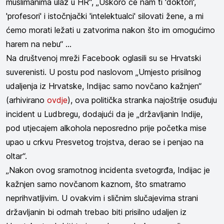
muslimanima ulaz u HR“, „Uskoro će nam ti 'doktori',
'profesori' i istočnjački 'intelektualci' silovati žene, a mi
ćemo morati ležati u zatvorima nakon što im omogućimo
harem na nebu“ ...
Na društvenoj mreži Facebook oglasili su se Hrvatski
suverenisti. U postu pod naslovom „Umjesto prisilnog
udaljenja iz Hrvatske, Indijac samo novčano kažnjen“
(arhivirano
ovdje
), ova politička stranka najoštrije osuđuju
incident u Ludbregu, dodajući da je „državljanin Indije,
pod utjecajem alkohola neposredno prije početka mise
upao u crkvu Presvetog trojstva, derao se i penjao na
oltar“.
„Nakon ovog sramotnog incidenta svetogrđa, Indijac je
kažnjen samo novčanom kaznom, što smatramo
neprihvatljivim. U ovakvim i sličnim slučajevima strani
državljanin bi odmah trebao biti prisilno udaljen iz