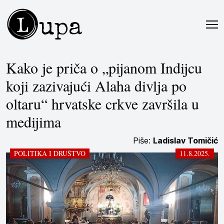
L
upa
Kako je priča o „pijanom Indijcu
koji zazivajući Alaha divlja po
oltaru“ hrvatske crkve završila u
medijima
Piše:
Ladislav Tomičić
POLITIKA I DRUŠTVO
11.8.2025.