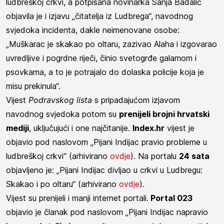
ludbreškoj crkvi, a potpisana novinarka Sanja Badalić
objavila je i izjavu „čitatelja iz Ludbrega“, navodnog
svjedoka incidenta, dakle neimenovane osobe:
„Muškarac je skakao po oltaru, zazivao Alaha i izgovarao
uvredljive i pogrdne riječi, činio svetogrđe galamom i
psovkama, a to je potrajalo do dolaska policije koja je
misu prekinula“.
Vijest
Podravskog lista
s pripadajućom izjavom
navodnog svjedoka potom su
prenijeli brojni hrvatski
mediji
, uključujući i one najčitanije.
Index.hr
vijest je
objavio pod naslovom „Pijani Indijac pravio probleme u
ludbreškoj crkvi“ (arhivirano
ovdje
). Na portalu
24 sata
objavljeno je: „Pijani Indijac divljao u crkvi u Ludbregu:
Skakao i po oltaru“ (arhivirano
ovdje
).
Vijest su prenijeli i manji internet portali.
Portal 023
objavio je članak pod naslovom „Pijani Indijac napravio