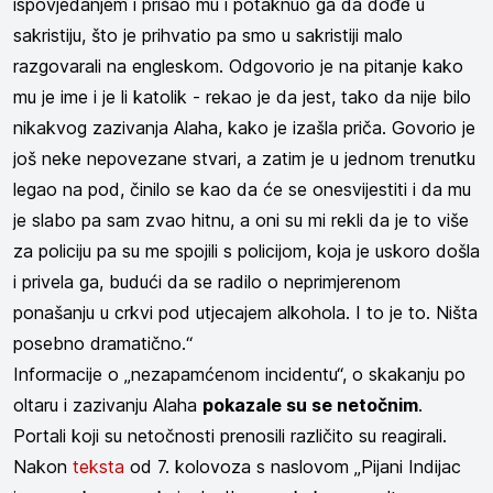
ispovjedanjem i prišao mu i potaknuo ga da dođe u
sakristiju, što je prihvatio pa smo u sakristiji malo
razgovarali na engleskom. Odgovorio je na pitanje kako
mu je ime i je li katolik - rekao je da jest, tako da nije bilo
nikakvog zazivanja Alaha, kako je izašla priča. Govorio je
još neke nepovezane stvari, a zatim je u jednom trenutku
legao na pod, činilo se kao da će se onesvijestiti i da mu
je slabo pa sam zvao hitnu, a oni su mi rekli da je to više
za policiju pa su me spojili s policijom, koja je uskoro došla
i privela ga, budući da se radilo o neprimjerenom
ponašanju u crkvi pod utjecajem alkohola. I to je to. Ništa
posebno dramatično.“
Informacije o „nezapamćenom incidentu“, o skakanju po
oltaru i zazivanju Alaha
pokazale su se netočnim
.
Portali koji su netočnosti prenosili različito su reagirali.
Nakon
teksta
od 7. kolovoza s naslovom „Pijani Indijac