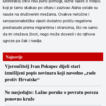
ludbreškoj crkvi nisu puno pomogli, lažne vijesti o Indijcu
koji je tamo skakao po oltaru i zazivao Alaha ostale su
rasute na društvenim mrežama. Ovakve netočne i
senzacionalističke vijesti dodatno potiču negativne
predrasude prema migrantima i strancima, što ne samo
da im otežava život, nego može dovesti i do njihove
ugroze pa čak i nasilja.
Najnovije
Vjeroučitelj Ivan Pokupec dijeli stari
izmišljeni popis novinara koji navodno „rade
protiv Hrvatske“
Ne nasjedajte: Lažne poruke o povratu poreza
ponovno kruže