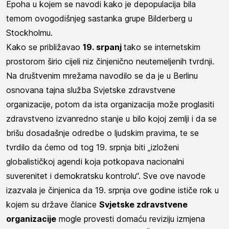
Epoha u kojem se navodi kako je depopulacija bila
temom ovogodišnjeg sastanka grupe Bilderberg u
Stockholmu.
Kako se približavao
19. srpanj
tako se internetskim
prostorom širio cijeli niz činjenično neutemeljenih tvrdnji.
Na društvenim mrežama navodilo se da je u Berlinu
osnovana tajna služba Svjetske zdravstvene
organizacije, potom da ista organizacija može proglasiti
zdravstveno izvanredno stanje u bilo kojoj zemlji i da se
brišu dosadašnje odredbe o ljudskim pravima, te se
tvrdilo da ćemo od tog 19. srpnja biti „izloženi
globalističkoj agendi koja potkopava nacionalni
suverenitet i demokratsku kontrolu“. Sve ove navode
izazvala je činjenica da 19. srpnja ove godine ističe rok u
kojem su države članice
Svjetske zdravstvene
organizacije
mogle provesti domaću reviziju izmjena