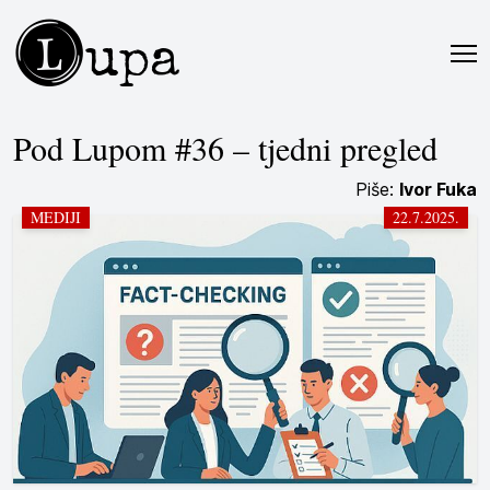
L
upa
Pod Lupom #36 – tjedni pregled
Piše:
Ivor Fuka
MEDIJI
22.7.2025.