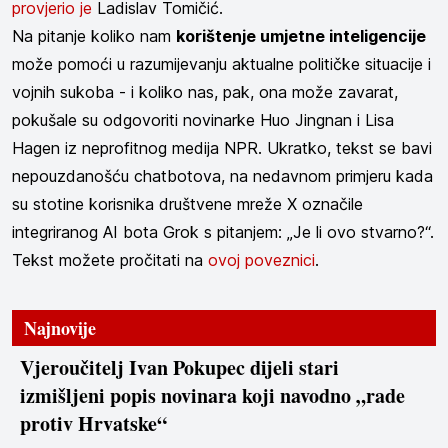
provjerio je
Ladislav Tomičić.
Na pitanje koliko nam
korištenje umjetne inteligencije
može pomoći u razumijevanju aktualne političke situacije i
vojnih sukoba - i koliko nas, pak, ona može zavarat,
pokušale su odgovoriti novinarke Huo Jingnan i Lisa
Hagen iz neprofitnog medija NPR. Ukratko, tekst se bavi
nepouzdanošću chatbotova, na nedavnom primjeru kada
su stotine korisnika društvene mreže X označile
integriranog AI bota Grok s pitanjem: „Je li ovo stvarno?“.
Tekst možete pročitati na
ovoj poveznici
.
Najnovije
Vjeroučitelj Ivan Pokupec dijeli stari
izmišljeni popis novinara koji navodno „rade
protiv Hrvatske“