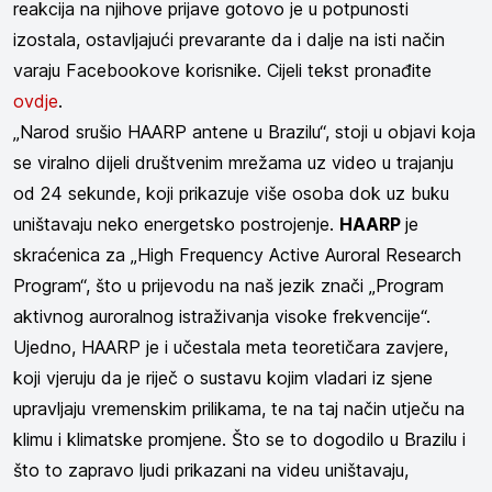
reakcija na njihove prijave gotovo je u potpunosti
izostala, ostavljajući prevarante da i dalje na isti način
varaju Facebookove korisnike. Cijeli tekst pronađite
ovdje
.
„Narod srušio HAARP antene u Brazilu“, stoji u objavi koja
se viralno dijeli društvenim mrežama uz video u trajanju
od 24 sekunde, koji prikazuje više osoba dok uz buku
uništavaju neko energetsko postrojenje.
HAARP
je
skraćenica za „High Frequency Active Auroral Research
Program“, što u prijevodu na naš jezik znači „Program
aktivnog auroralnog istraživanja visoke frekvencije“.
Ujedno, HAARP je i učestala meta teoretičara zavjere,
koji vjeruju da je riječ o sustavu kojim vladari iz sjene
upravljaju vremenskim prilikama, te na taj način utječu na
klimu i klimatske promjene. Što se to dogodilo u Brazilu i
što to zapravo ljudi prikazani na videu uništavaju,