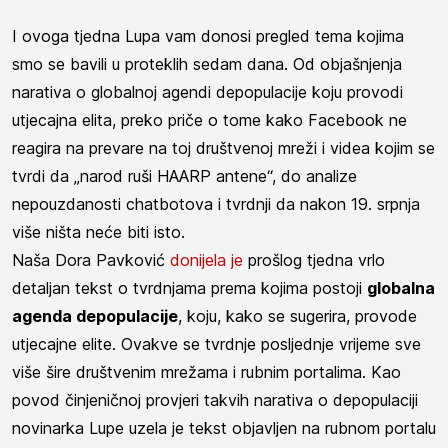
I ovoga tjedna Lupa vam donosi pregled tema kojima
smo se bavili u proteklih sedam dana. Od objašnjenja
narativa o globalnoj agendi depopulacije koju provodi
utjecajna elita, preko priče o tome kako Facebook ne
reagira na prevare na toj društvenoj mreži i videa kojim se
tvrdi da „narod ruši HAARP antene“, do analize
nepouzdanosti chatbotova i tvrdnji da nakon 19. srpnja
više ništa neće biti isto.
Naša Dora Pavković
donijela je
prošlog tjedna vrlo
detaljan tekst o tvrdnjama prema kojima postoji
globalna
agenda depopulacije
, koju, kako se sugerira, provode
utjecajne elite. Ovakve se tvrdnje posljednje vrijeme sve
više šire društvenim mrežama i rubnim portalima. Kao
povod činjeničnoj provjeri takvih narativa o depopulaciji
novinarka Lupe uzela je tekst objavljen na rubnom portalu