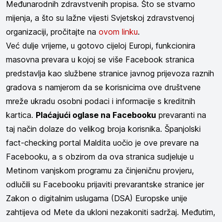
Međunarodnih zdravstvenih propisa. Što se stvarno
mijenja, a što su lažne vijesti Svjetskoj zdravstvenoj
organizaciji, pročitajte na
ovom linku
.
Već dulje vrijeme, u gotovo cijeloj Europi, funkcionira
masovna prevara u kojoj se više Facebook stranica
predstavlja kao službene stranice javnog prijevoza raznih
gradova s namjerom da se korisnicima ove društvene
mreže ukradu osobni podaci i informacije s kreditnih
kartica.
Plaćajući oglase na Facebooku
prevaranti na
taj način dolaze do velikog broja korisnika. Španjolski
fact-checking portal Maldita uočio je ove prevare na
Facebooku, a s obzirom da ova stranica sudjeluje u
Metinom vanjskom programu za činjeničnu provjeru,
odlučili su Facebooku prijaviti prevarantske stranice jer
Zakon o digitalnim uslugama (DSA) Europske unije
zahtijeva od Mete da ukloni nezakoniti sadržaj. Međutim,