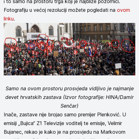
i to samo na prostoru trga koji je najbliže pozornici.
Fotografiju u većoj rezoluciji možete pogledati na
ovom
linku
.
Samo na ovom prostoru prosvjeda vidljivo je najmanje
devet hrvatskih zastava (Izvor fotografije: HINA/Damir
Senčar)
Inače, zastave nije brojao samo premijer Plenković. U
emisiji „Bujica“ Z1 Televizije voditelj te emisije, Velimir
Bujanec, rekao je kako je na prosvjedu na Markovom