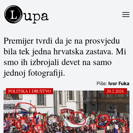
L
upa
Premijer tvrdi da je na prosvjedu
bila tek jedna hrvatska zastava. Mi
smo ih izbrojali devet na samo
jednoj fotografiji.
Piše:
Ivor Fuka
POLITIKA I DRUŠTVO
20.2.2024.