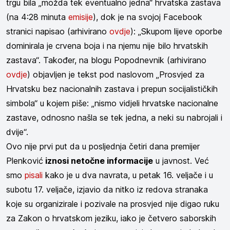
trgu bila „možda tek eventualno jedna“ hrvatska zastava
(na 4:28 minuta
emisije
), dok je na svojoj Facebook
stranici napisao (arhivirano
ovdje
): „Skupom lijeve oporbe
dominirala je crvena boja i na njemu nije bilo hrvatskih
zastava“. Također, na blogu Popodnevnik (arhivirano
ovdje
) objavljen je tekst pod naslovom „Prosvjed za
Hrvatsku bez nacionalnih zastava i prepun socijalističkih
simbola“ u kojem piše: „nismo vidjeli hrvatske nacionalne
zastave, odnosno našla se tek jedna, a neki su nabrojali i
dvije“.
Ovo nije prvi put da u posljednja četiri dana premijer
Plenković
iznosi netočne informacije
u javnost. Već
smo
pisali
kako je u dva navrata, u petak 16. veljače i u
subotu 17. veljače, izjavio da nitko iz redova stranaka
koje su organizirale i pozivale na prosvjed nije digao ruku
za Zakon o hrvatskom jeziku, iako je četvero saborskih