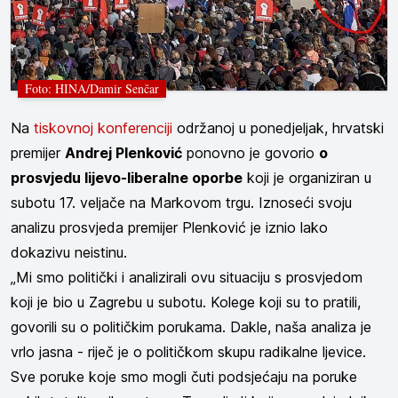
Foto: HINA/Damir Senčar
Na
tiskovnoj konferenciji
održanoj u ponedjeljak, hrvatski
premijer
Andrej Plenković
ponovno je govorio
o
prosvjedu lijevo-liberalne oporbe
koji je organiziran u
subotu 17. veljače na Markovom trgu. Iznoseći svoju
analizu prosvjeda premijer Plenković je iznio lako
dokazivu neistinu.
„Mi smo politički i analizirali ovu situaciju s prosvjedom
koji je bio u Zagrebu u subotu. Kolege koji su to pratili,
govorili su o političkim porukama. Dakle, naša analiza je
vrlo jasna - riječ je o političkom skupu radikalne ljevice.
Sve poruke koje smo mogli čuti podsjećaju na poruke