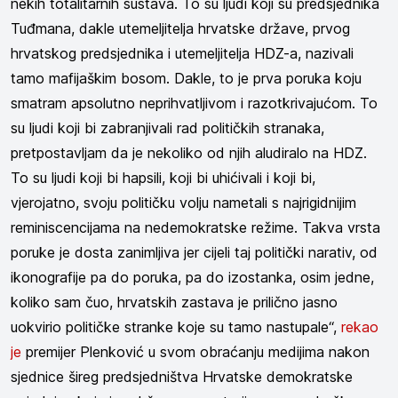
nekih totalitarnih sustava. To su ljudi koji su predsjednika
Tuđmana, dakle utemeljitelja hrvatske države, prvog
hrvatskog predsjednika i utemeljitelja HDZ-a, nazivali
tamo mafijaškim bosom. Dakle, to je prva poruka koju
smatram apsolutno neprihvatljivom i razotkrivajućom. To
su ljudi koji bi zabranjivali rad političkih stranaka,
pretpostavljam da je nekoliko od njih aludiralo na HDZ.
To su ljudi koji bi hapsili, koji bi uhićivali i koji bi,
vjerojatno, svoju političku volju nametali s najrigidnijim
reminiscencijama na nedemokratske režime. Takva vrsta
poruke je dosta zanimljiva jer cijeli taj politički narativ, od
ikonografije pa do poruka, pa do izostanka, osim jedne,
koliko sam čuo, hrvatskih zastava je prilično jasno
uokvirio političke stranke koje su tamo nastupale“,
rekao
je
premijer Plenković u svom obraćanju medijima nakon
sjednice šireg predsjedništva Hrvatske demokratske