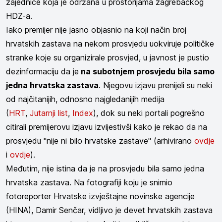
zajednice koja je održana u prostorijama zagrebačkog
HDZ-a.
Iako premijer nije jasno objasnio na koji način broj
hrvatskih zastava na nekom prosvjedu uokviruje političke
stranke koje su organizirale prosvjed, u javnost je pustio
dezinformaciju da je
na subotnjem prosvjedu bila samo
jedna hrvatska zastava
. Njegovu izjavu prenijeli su neki
od najčitanijih, odnosno najgledanijih medija
(
HRT
,
Jutarnji list
,
Index
), dok su neki portali pogrešno
citirali premijerovu izjavu izvijestivši kako je rekao da na
prosvjedu "nije ni bilo hrvatske zastave" (arhivirano
ovdje
i
ovdje
).
Međutim, nije istina da je na prosvjedu bila samo jedna
hrvatska zastava. Na fotografiji koju je snimio
fotoreporter Hrvatske izvještajne novinske agencije
(HINA), Damir Senčar, vidljivo je devet hrvatskih zastava