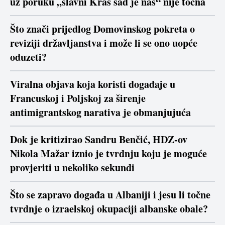
uz poruku „slavni Kraš sad je naš“ nije točna
Što znači prijedlog Domovinskog pokreta o
reviziji državljanstva i može li se ono uopće
oduzeti?
Viralna objava koja koristi događaje u
Francuskoj i Poljskoj za širenje
antimigrantskog narativa je obmanjujuća
Dok je kritizirao Sandru Benčić, HDZ-ov
Nikola Mažar iznio je tvrdnju koju je moguće
provjeriti u nekoliko sekundi
Što se zapravo događa u Albaniji i jesu li točne
tvrdnje o izraelskoj okupaciji albanske obale?