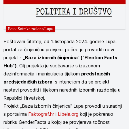
Foto: Snimka zaslona/Lupa
Poštovani čitatelji, od 1. listopada 2024. godine Lupa,
portal za činjeničnu provjeru, počeo je provoditi novi
projekt -
„Baza izbornih činjenica“ ("Election Facts
Hub")
. Cilj projekta je suočavanje s izazovom
dezinformacija i manipulacija tijekom
predstojećih
predsjedničkih izbora
, s intencijom da se projekt
nastavi provoditi i tijekom narednih izbornih razdoblja u
Republici Hrvatskoj.
Projekt „Baza izbornih činjenica“ Lupa provodi u suradnji
s portalima
Faktograf.hr
i
Libela.org
koji je pokrenuo
rubriku GenderFacts u kojoj se provjerava točnost