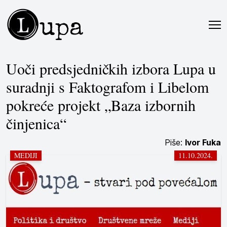
L
upa
Uoči predsjedničkih izbora Lupa u
suradnji s Faktografom i Libelom
pokreće projekt „Baza izbornih
činjenica“
Piše:
Ivor Fuka
MEDIJI
11.10.2024.