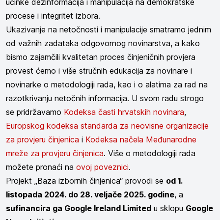
učinke dezinformacija i manipulacija na demokratske
procese i integritet izbora.
Ukazivanje na netočnosti i manipulacije smatramo jednim
od važnih zadataka odgovornog novinarstva, a kako
bismo zajamčili kvalitetan proces činjeničnih provjera
provest ćemo i više stručnih edukacija za novinare i
novinarke o metodologiji rada, kao i o alatima za rad na
razotkrivanju netočnih informacija. U svom radu strogo
se pridržavamo
Kodeksa časti hrvatskih novinara
,
Europskog kodeksa standarda za neovisne organizacije
za provjeru činjenica
i
Kodeksa načela Međunarodne
mreže za provjeru činjenica
. Više o metodologiji rada
možete pronaći na
ovoj poveznici
.
Projekt „Baza izbornih činjenica“ provodi se
od 1.
listopada 2024. do 28. veljače 2025. godine
, a
sufinancira ga Google Ireland Limited
u sklopu
Google