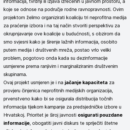
informacija, tvrdnji ili izjava izrečenih u javnom prostoru, a
koje se odnose na područje rodne ravnopravnosti.
Ovim
projektom želimo organizirati koaliciju tri neprofitna medija
za praćenje izbora i na taj način stvoriti perspektivu za
okrupnjavanje ove koalicije u budućnosti, s obzirom da
smo svjesni kako je širenje lažnih informacija, osobito
putem medija i društvenih mreža, postao vrlo veliki
problem, pogotovo onda kada su dezinformacije
usmjerene prema ranjivim i marginaliziranim društvenim
skupinama.
Ovaj projekt usmjeren je i na
jačanje kapaciteta
za
provjeru činjenica neprofitnih medijskih organizacija,
prvenstveno kako bi se osigurala distribucija točnih
informacija tijekom kampanje za predsjedničke izbore u
Hrvatskoj. Prioritet je široj javnosti
osigurati pouzdane
informacije
, obogatiti javni diskurs te spriječiti štetne