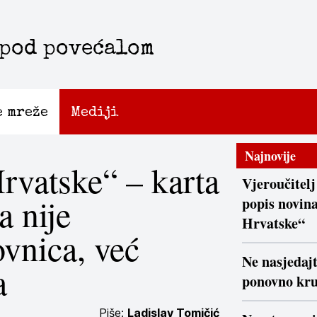
 pod povećalom
e mreže
Mediji
Najnovije
rvatske“ – karta
Vjeroučitelj
a nije
popis novina
Hrvatske“
vnica, već
Ne nasjedaj
a
ponovno kr
Piše:
Ladislav Tomičić