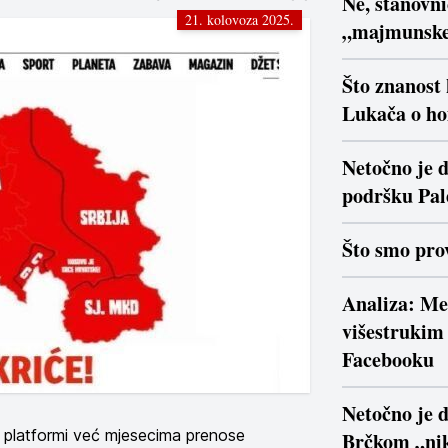
Ne, stanovn
21. kolovoza 2025.
„majmunsk
Što znanost
Lukača o ho
Netočno je d
podršku Pal
Što smo prov
Analiza: Me
višestrukim 
Facebooku
Netočno je 
et platformi već mjesecima prenose
Brčkom „nik