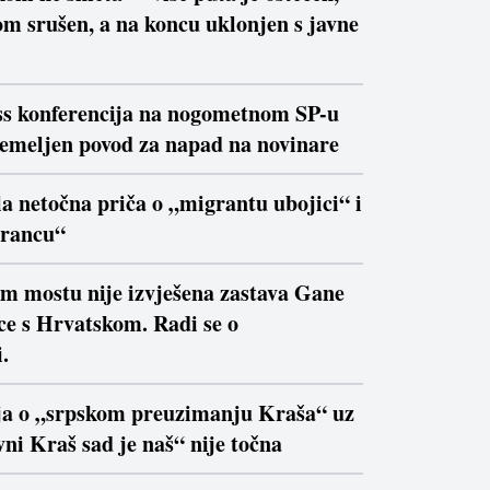
m srušen, a na koncu uklonjen s javne
ss konferencija na nogometnom SP-u
temeljen povod za napad na novinare
la netočna priča o „migrantu ubojici“ i
trancu“
om mostu nije izvješena zastava Gane
ce s Hrvatskom. Radi se o
.
ja o „srpskom preuzimanju Kraša“ uz
ni Kraš sad je naš“ nije točna