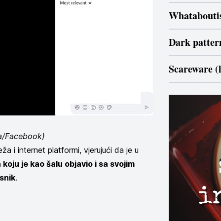
Whatabout
Dark pattern
Scareware (
a/Facebook)
a i internet platformi, vjerujući da je u
koju je kao šalu objavio i sa svojim
isnik
.