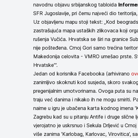
navodnu objavu srbijanskog tabloida
Informe
SFR Jugoslavije, pri čemu najveći dio teritorija
Uz objavljenu mapu stoji tekst: „Kod beograd
zastrašujuća mapa ustaških zlikovaca koji organ
rušenja Vučića. Hrvatska se širi na granice S
nije pošteđena. Crnoj Gori samo trećina terito
Makedonija celovita - VMRO umešao prste. Str
Hrvatske'“.
Jedan od korisnika Facebooka (arhivirano
ov
zanimljivo skoknuti kod susjeda, skoro svako
pregenijalnim umotvorinama. Ovoga puta su nad
traju već danima i nikako ih ne mogu smiriti. P
naime u igru je ubačena karta kodnog imena 'K
Zagrebu kad su u pitanju Antife i druge slične l
vjerojatno je uskrsnuo i Sekula Drljević u Crno
više zanima 'Karlobag, Karlovac, Virovitica', s