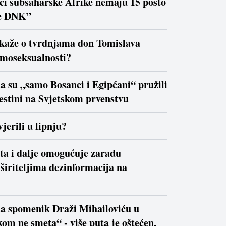
ici subsaharske Afrike nemaju 15 posto
e DNK”
 kaže o tvrdnjama don Tomislava
moseksualnosti?
a su „samo Bosanci i Egipćani“ pružili
estini na Svjetskom prvenstvu
jerili u lipnju?
ta i dalje omogućuje zaradu
širiteljima dezinformacija na
da spomenik Draži Mihailoviću u
om ne smeta“ - više puta je oštećen,