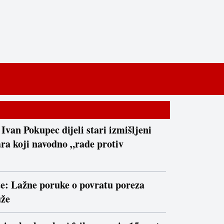
 Ivan Pokupec dijeli stari izmišljeni
ra koji navodno „rade protiv
te: Lažne poruke o povratu poreza
uže