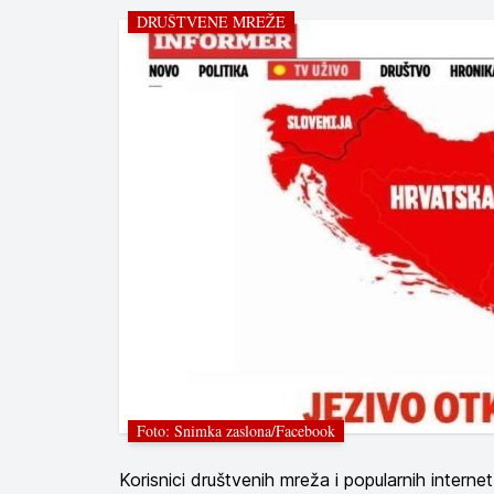
DRUŠTVENE MREŽE
Foto: Snimka zaslona/Facebook
Korisnici društvenih mreža i popularnih intern