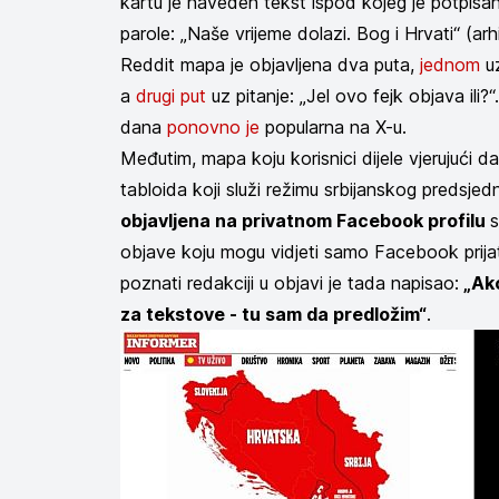
kartu je naveden tekst ispod kojeg je potpisan
parole: „Naše vrijeme dolazi. Bog i Hrvati“ (ar
Reddit mapa je objavljena dva puta,
jednom
uz
a
drugi put
uz pitanje: „Jel ovo fejk objava ili?“
dana
ponovno je
popularna na X-u.
Međutim, mapa koju korisnici dijele vjerujući d
tabloida koji služi režimu srbijanskog predsje
objavljena na privatnom Facebook profilu
s
objave koju mogu vidjeti samo Facebook prijatel
poznati redakciji u objavi je tada napisao:
„Ako
za tekstove - tu sam da predložim“
.