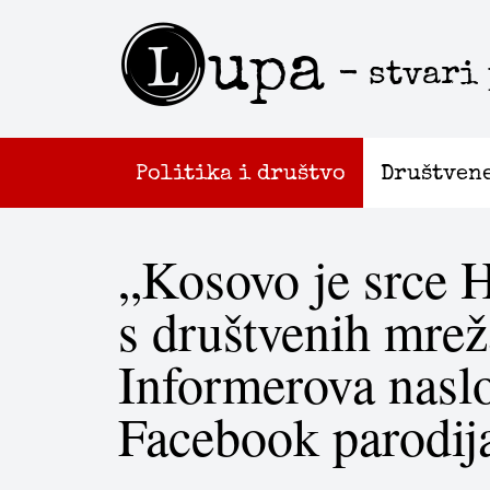
L
upa
- stvari
Politika i društvo
Društven
„Kosovo je srce H
s društvenih mrež
Informerova naslo
Facebook parodij