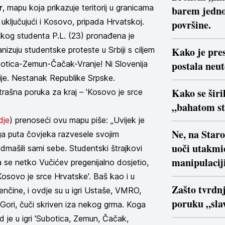
r
, mapu koja prikazuje teritorij u granicama
barem jedno
, uključujući i Kosovo, pripada Hrvatskoj.
površine.
skog studenta P.L. (23) pronađena je
izuju studentske proteste u Srbiji s ciljem
Kako je pre
ubotica-Zemun-Čačak-Vranje! Ni Slovenija
postala neu
rije. Nestanak Republike Srpske.
Kako se širi
ašna poruka za kraj – 'Kosovo je srce
„bahatom s
dje
) prenoseći ovu mapu piše: „Uvijek je
Ne, na Star
ga puta čovjeka razvesele svojim
uoči utakmi
mašili sami sebe. Studentski štrajkovi
manipulaciji
a se netko Vučićev pregenijalno dosjetio,
osovo je srce Hrvatske'. Baš kao i u
Zašto tvrdn
jenčine, i ovdje su u igri Ustaše, VMRO,
poruku „slav
j Gori, čuči skriven iza nekog grma. Koga
ad je u igri 'Subotica, Zemun, Čačak,