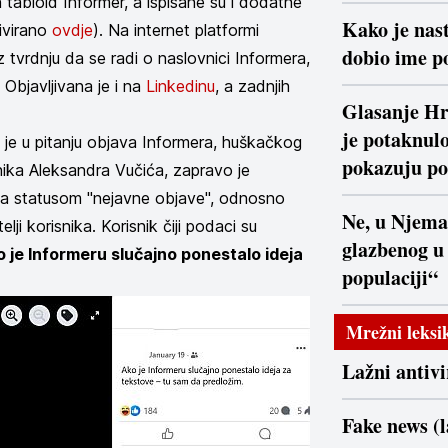
 tabloid Informer, a ispisane su i dodatne
Kako je nast
hivirano
ovdje
). Na internet platformi
dobio ime po
 tvrdnju da se radi o naslovnici Informera,
. Objavljivana je i na
Linkedinu
, a zadnjih
Glasanje Hr
je potaknulo
a je u pitanju objava Informera, huškačkog
pokazuju po
dnika Aleksandra Vučića, zapravo je
a statusom "nejavne objave", odnosno
Ne, u Njema
ji korisnika. Korisnik čiji podaci su
glazbenog u
 je Informeru slučajno ponestalo ideja
populaciji“
Mrežni leksi
Lažni antiv
Fake news (l