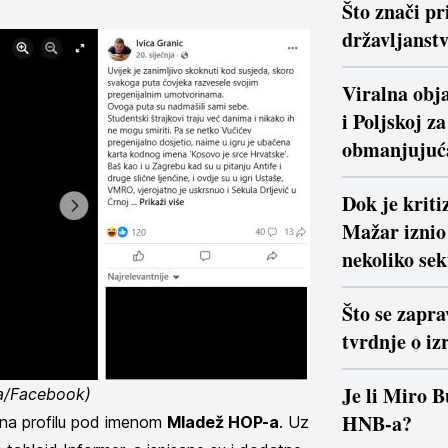
Što znači pr
državljanstv
Viralna obja
i Poljskoj z
obmanjujuć
Dok je krit
Mažar iznio 
nekoliko se
Što se zapra
tvrdnje o iz
Je li Miro B
a/Facebook)
HNB-a?
e na profilu pod imenom
Mladež HOP-a
. Uz