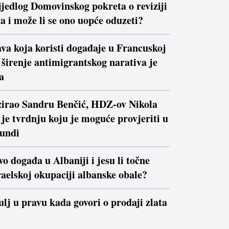
ijedlog Domovinskog pokreta o reviziji
a i može li se ono uopće oduzeti?
va koja koristi događaje u Francuskoj
a širenje antimigrantskog narativa je
a
izirao Sandru Benčić, HDZ-ov Nikola
je tvrdnju koju je moguće provjeriti u
kundi
vo događa u Albaniji i jesu li točne
raelskoj okupaciji albanske obale?
ulj u pravu kada govori o prodaji zlata