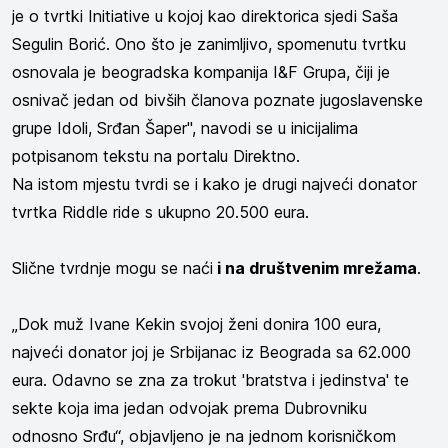
je o tvrtki Initiative u kojoj kao direktorica sjedi Saša
Segulin Borić.
Ono što je zanimljivo, spomenutu tvrtku
osnovala je beogradska kompanija I&F Grupa, čiji je
osnivač jedan od bivših članova poznate jugoslavenske
grupe Idoli, Srđan Šaper", navodi se u inicijalima
potpisanom tekstu na portalu Direktno.
Na istom mjestu tvrdi se i kako je drugi najveći donator
tvrtka
Riddle ride s ukupno 20.500 eura.
Slične tvrdnje mogu se naći
i na društvenim mrežama
.
„Dok muž Ivane Kekin svojoj ženi donira 100 eura,
najveći donator joj je Srbijanac iz Beograda sa 62.000
eura. Odavno se zna za trokut 'bratstva i jedinstva' te
sekte koja ima jedan odvojak prema Dubrovniku
odnosno Srđu“, objavljeno je na jednom korisničkom