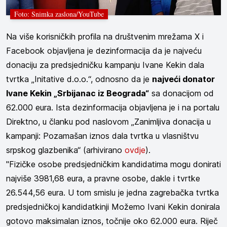
Foto: Snimka zaslona/YouTube
Na više korisničkih profila na društvenim mrežama X i
Facebook objavljena je dezinformacija da je najveću
donaciju za predsjedničku kampanju Ivane Kekin dala
tvrtka „Initative d.o.o.“, odnosno da je
najveći donator
Ivane Kekin „Srbijanac iz Beograda“
sa donacijom od
62.000 eura. Ista dezinformacija objavljena je i na portalu
Direktno, u članku pod naslovom „Zanimljiva donacija u
kampanji: Pozamašan iznos dala tvrtka u vlasništvu
srpskog glazbenika“ (arhivirano
ovdje
).
"Fizičke osobe predsjedničkim kandidatima mogu donirati
najviše 3981,68 eura, a pravne osobe, dakle i tvrtke
26.544,56 eura. U tom smislu je jedna zagrebačka tvrtka
predsjedničkoj kandidatkinji Možemo Ivani Kekin donirala
gotovo maksimalan iznos, točnije oko 62.000 eura. Riječ