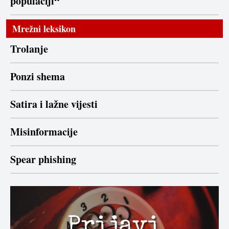
populaciji“
Mrežni leksikon
Trolanje
Ponzi shema
Satira i lažne vijesti
Misinformacije
Spear phishing