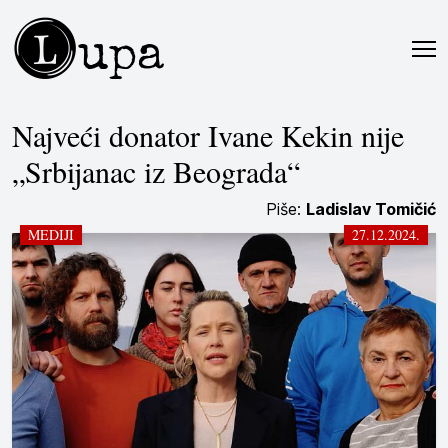
L
upa
Najveći donator Ivane Kekin nije
„Srbijanac iz Beograda“
Piše:
Ladislav Tomičić
MEDIJI
27.12.2024.