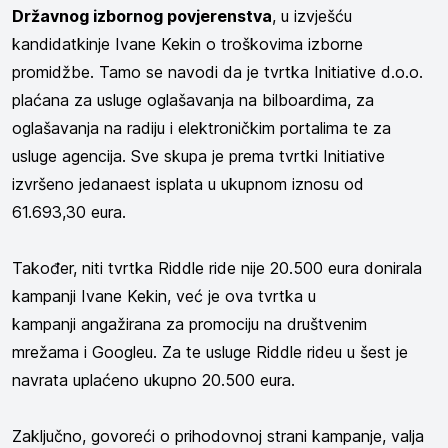
Državnog izbornog povjerenstva
, u izvješću
kandidatkinje Ivane Kekin o troškovima izborne
promidžbe. Tamo se navodi da je tvrtka Initiative d.o.o.
plaćana za usluge oglašavanja na bilboardima, za
oglašavanja na radiju i elektroničkim portalima te za
usluge agencija. Sve skupa je prema tvrtki Initiative
izvršeno jedanaest isplata u ukupnom iznosu od
61.693,30 eura.
Također, niti tvrtka
Riddle ride nije 20.500 eura donirala
kampanji Ivane Kekin, već je ova tvrtka u
kampanji
angažirana
za promociju na društvenim
mrežama i Googleu. Za te usluge Riddle rideu u šest je
navrata uplaćeno ukupno 20.500 eura.
Zaključno, govoreći o prihodovnoj strani kampanje, valja