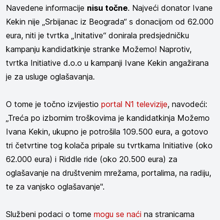
Navedene informacije
nisu točne
. Najveći donator Ivane
Kekin nije „Srbijanac iz Beograda“ s donacijom od 62.000
eura, niti je tvrtka „Initative“ donirala predsjedničku
kampanju kandidatkinje stranke Možemo! Naprotiv,
tvrtka Initiative d.o.o u kampanji Ivane Kekin angažirana
je za usluge oglašavanja
.
O tome je točno izvijestio
portal N1 televizije
, navodeći:
„Treća po izbornim troškovima je kandidatkinja Možemo
Ivana Kekin, ukupno je potrošila 109.500 eura, a gotovo
tri četvrtine tog kolača pripale su tvrtkama Initiative (oko
62.000 eura) i Riddle ride (oko 20.500 eura) za
oglašavanje na društvenim mrežama, portalima, na radiju,
te za vanjsko oglašavanje".
Službeni podaci o tome
mogu se naći
na stranicama