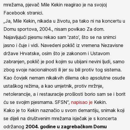
mrežama, pjevač Mile Kekin reagirao je na svojoj
Facebook stranici.
„Ja, Mile Kekin, nikada u životu, pa tako ni na koncertu u
Domu sportova, 2004., nisam povikao Za dom.
Najavljujući pjesmu rekao sam 'zato', što se na snimci
jasno i čuje i vidi. Navedeni poklič iz vremena Nezavisne
države Hrvatske, osim što je zakonom i Ustavom
zabranjen, poklič je pod kojim su ubijani nevini ljudi, samo
zbog svoje nacionalnosti ili jer su bili protiv tog sistema.
Kao čovjek nemam nikakvih dilema oko apsolutne osude
ustaškog režima, a kao umjetnik, protiv mržnje,
netolerancije, a i restauracije prošlosti borio sam se i borit
ću se svojim pjesmama. SFSN“,
napisao je
Kekin.
Kako je to Kekin naznačio u svom demantiju, snimak koji
se dijeli na društvenim mrežama isječak je s koncerta
održanog
2004. godine u zagrebačkom Domu