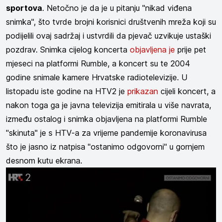
sportova
. Netočno je da je u pitanju "nikad viđena
snimka", što tvrde brojni korisnici društvenih mreža koji su
podijelili ovaj sadržaj i ustvrdili da pjevač uzvikuje ustaški
pozdrav. Snimka cijelog koncerta
objavljena je
prije pet
mjeseci na platformi Rumble, a koncert su te 2004
godine snimale kamere Hrvatske radiotelevizije. U
listopadu iste godine na HTV2 je
prikazan
cijeli koncert, a
nakon toga ga je javna televizija emitirala u više navrata,
između ostalog i snimka objavljena na platformi Rumble
"skinuta" je s HTV-a za vrijeme pandemije koronavirusa
što je jasno iz natpisa "ostanimo odgovorni" u gornjem
desnom kutu ekrana.