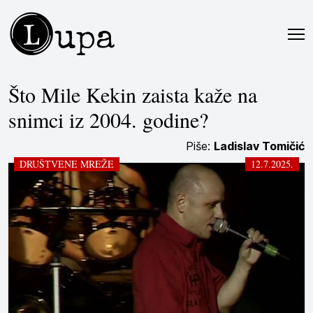
L
upa
Što Mile Kekin zaista kaže na
snimci iz 2004. godine?
Piše:
Ladislav Tomičić
DRUŠTVENE MREŽE
12.7.2025.