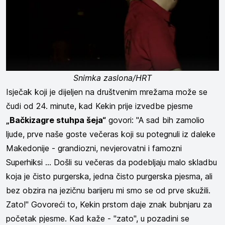
Snimka zaslona/HRT
Isječak koji je dijeljen na društvenim mrežama može se
čudi od 24. minute, kad Kekin prije izvedbe pjesme
„Bačkizagre stuhpa šeja“
govori: "A sad bih zamolio
ljude, prve naše goste večeras koji su potegnuli iz daleke
Makedonije - grandiozni, nevjerovatni i famozni
Superhiksi ... Došli su večeras da podebljaju malo skladbu
koja je čisto purgerska, jedna čisto purgerska pjesma, ali
bez obzira na jezičnu barijeru mi smo se od prve skužili.
Zato!" Govoreći to, Kekin prstom daje znak bubnjaru za
početak pjesme. Kad kaže - "zato", u pozadini se