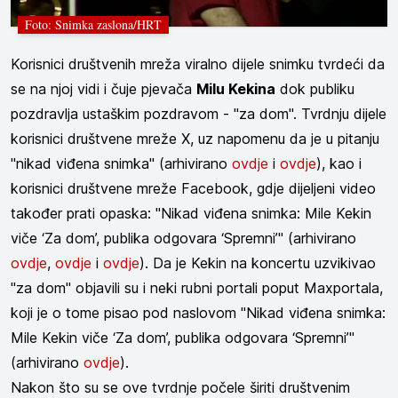
Foto: Snimka zaslona/HRT
Korisnici društvenih mreža viralno dijele snimku tvrdeći da
se na njoj vidi i čuje pjevača
Milu Kekina
dok publiku
pozdravlja ustaškim pozdravom - "za dom". Tvrdnju dijele
korisnici društvene mreže X, uz napomenu da je u pitanju
"nikad viđena snimka" (arhivirano
ovdje
i
ovdje
), kao i
korisnici društvene mreže Facebook, gdje dijeljeni video
također prati opaska: "Nikad viđena snimka: Mile Kekin
viče ‘Za dom’, publika odgovara ‘Spremni’" (arhivirano
ovdje
,
ovdje
i
ovdje
). Da je Kekin na koncertu uzvikivao
"za dom" objavili su i neki rubni portali poput Maxportala,
koji je o tome pisao pod naslovom "Nikad viđena snimka:
Mile Kekin viče ‘Za dom’, publika odgovara ‘Spremni’"
(arhivirano
ovdje
).
Nakon što su se ove tvrdnje počele širiti društvenim